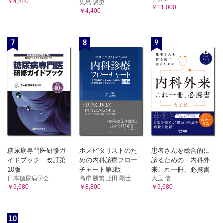
￥4,840
児島 悠史
￥11,000
￥4,400
7
8
9
糖尿病専門医研修ガ
ホスピタリストのた
患者さんを総合的に
イドブック 改訂第
めの内科診療フロー
診るための 内科外
10版
チャート第3版
来これ一冊、必携書
日本糖尿病学会
髙岸 勝繁 上田 剛士
大玉 信一
￥9,680
￥8,800
￥9,680
10