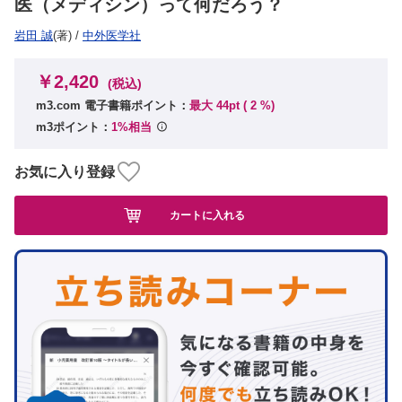
医（メディシン）って何だろう？
岩田 誠
(著)
/
中外医学社
￥2,420
(税込)
m3.com 電子書籍ポイント：
最大 44pt (
2
%)
m3ポイント：
1%相当
お気に入り登録
カートに入れる