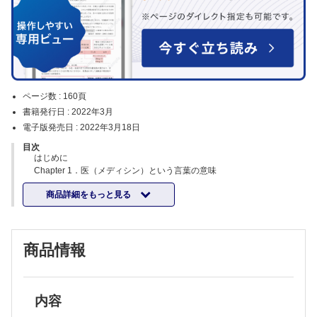
ページ数 :
160頁
書籍発行日 :
2022年3月
電子版発売日 :
2022年3月18日
目次
はじめに
Chapter 1．医（メディシン）という言葉の意味
健康ってどういうこと？
商品詳細をもっと見る
それじゃあ，病気って何なの？
病気と障碍は，どこが違うの？
障碍の三側面と，それに対する医師の役割
健康の定義
商品情報
Chapter 2．医（メディシン）を支える三本柱
近代科学の三本柱
医療における科学と技術
科学と技術はどう違う？
EBM って何？
内容
プラセーボ効果とノセボ効果