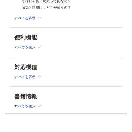
それじゃあ，病気って何なの？
ハンセン病との出会い
病気と障碍は，どこが違うの？
ハンセン病の患者さんが教えてくれたこと
生きがいについて
障碍の三側面と，それに対する医師の役割
すべてを表示
Chapter 7．医師の務め
健康の定義
医の実践は二人称的関係
Chapter 2．医（メディシン）を支える三本柱
迷うことの意義
医の倫理
近代科学の三本柱
便利機能
まず人であれ！
医療における科学と技術
おわりに
すべてを表示
科学と技術はどう違う？
EBM って何？
プラセーボ効果とノセボ効果
対応機種
Chapter 3．医（メディシン）の実践
二つの航海実験
すべてを表示
二つの航海実験を比較してみると……
医における科学（science）と技術（art）の対立
書籍情報
医療における我と汝
セカンド・オピニオンとは？
すべてを表示
科学と技術を両立させる努力
Chapter 4．医（メディシン）における科学
科学する心
観察するとは？