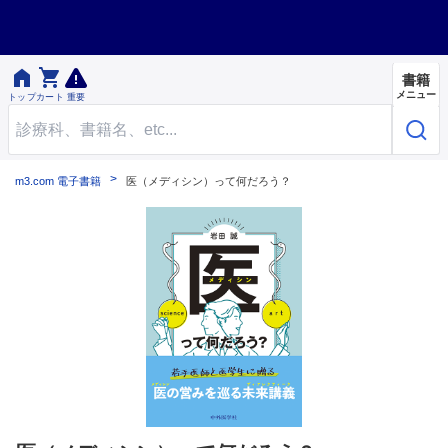


書籍
メニュー
トップ
カート
重要
m3.com 電子書籍
医（メディシン）って何だろう？