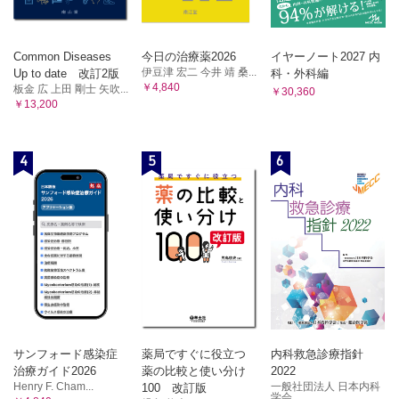
Common Diseases
今日の治療薬2026
イヤーノート2027 内
伊豆津 宏二 今井 靖 桑...
Up to date 改訂2版
科・外科編
￥4,840
板金 広 上田 剛士 矢吹...
￥30,360
￥13,200
4
5
6
サンフォード感染症
薬局ですぐに役立つ
内科救急診療指針
治療ガイド2026
薬の比較と使い分け
2022
Henry F. Cham...
一般社団法人 日本内科
100 改訂版
学会...