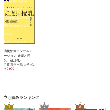
薬物治療コンサルテ
ーション 妊娠と授
乳 改訂4版
伊藤 真也 村島 温子 後...
￥9,900
立ち読みランキング
1
2
3