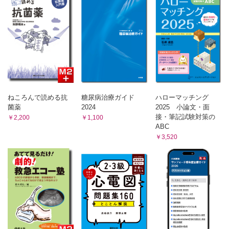
医の実践は二人称的関係
迷うことの意義
医の倫理
まず人であれ！
おわりに
ねころんで読める抗
糖尿病治療ガイド
ハローマッチング
菌薬
2024
2025 小論文・面
接・筆記試験対策の
￥2,200
￥1,100
ABC
￥3,520