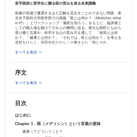
Chapter 3．医（メディシン）の実践
若手医師と医学生に贈る医の営みを巡る未来講義
二つの航海実験
医療の現場で遭遇するまだ正解を見出すことのできない問題．東
二つの航海実験を比較してみると……
京女子医科大学医学部での講義「医とは何か？（Medicine, what
医における科学（science）と技術（art）の対立
is it?）」とワークショップ「脳死を知ろう」をもとに，臨床家と
医療における我と汝
しての職人魂を賭けてそれらの難問に迫る。偉大な師匠たちから
セカンド・オピニオンとは？
受け継ぐ言葉や，科学する心の育み方を通して，「病気とは何
科学と技術を両立させる努力
か？」「健康とは何か？」「それでは，医とは何か？」を考える
Chapter 4．医（メディシン）における科学
道筋をひらく．岩田先生だからこそ書きえた「我とそれ
科学する心
（science）」と「我と汝（art）」の世界．
観察するとは？
すべてを表示
※本製品はPCでの閲覧も可能です。
聞くということも観察のうち
製品のご購入後、「購入済ライセンス一覧」より、オンライン環
神経病理学との出会い
境で閲覧可能なPDF版をご覧いただけます。詳細は
こちら
でご確
モンテフィオーレ病院
序文
認ください。
観察から生まれる科学
推奨ブラウザ： Firefox 最新版 / Google Chrome 最新版 / Safari
Chapter 5．医（メディシン）における倫理
最新版
すべてを表示
NBM って何？
人工呼吸器を装着して生きる
気管切開から喉頭摘出へ
人工呼吸器装着の意志の撤回
目次
ALS 患者の自殺幇助事件
語り継ぐことの意義
はじめに
脳死を知ろう
Chapter 1．医（メディシン）という言葉の意味
死と寿命
超高齢社会での医療と社会福祉
健康ってどういうこと？
Chapter 6．患者さんから学ぶということ