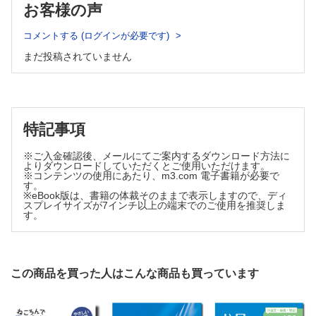
お客様の声
聞くということも観察のうち
神経病理学との出会い
コメントする (ログインが必要です)
モンテフィオーレ病院
まだ投稿されていません
観察から生まれる科学
Chapter 5．医（メディシン）における倫理
NBM って何？
人工呼吸器を装着して生きる
気管切開から喉頭摘出へ
特記事項
人工呼吸器装着の意志の撤回
ALS 患者の自殺幇助事件
※ご入金確認後、メールにてご案内するダウンロード方法に
よりダウンロードしていただくとご使用いただけます。
語り継ぐことの意義
※コンテンツの使用にあたり、m3.com 電子書籍が必要で
す。
脳死を知ろう
※eBook版は、書籍の体裁そのままで表示しますので、ディ
死と寿命
スプレイサイズが7インチ以上の端末でのご使用を推奨しま
す。
超高齢社会での医療と社会福祉
Chapter 6．患者さんから学ぶということ
ハンセン病との出会い
ハンセン病の患者さんが教えてくれたこと
この商品を買った人はこんな商品も買っています
生きがいについて
Chapter 7．医師の務め