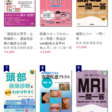
「感染症が苦手」な
医療スタッフのカン
腹部エコー 一問一
研修医へ 感染症診
タン実践！英会話
答
松本 直樹 渡邊 幸信
療の極意を伝授
web動画＆音声付
￥5,940
松本 哲哉 石和田 稔彦 ...
亀山 周二 佐々江 龍一郎
￥4,400
￥2,640
7
8
9