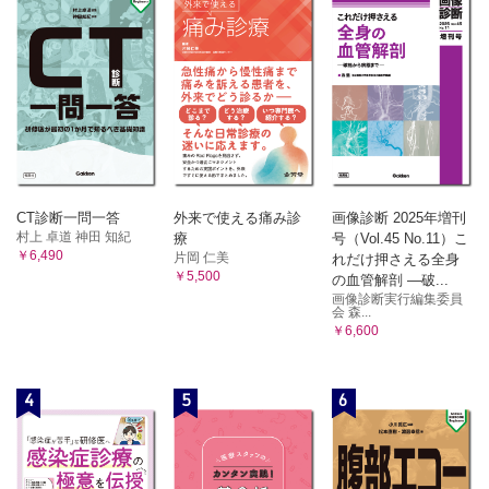
CT診断一問一答
外来で使える痛み診
画像診断 2025年増刊
村上 卓道 神田 知紀
療
号（Vol.45 No.11）こ
￥6,490
片岡 仁美
れだけ押さえる全身
￥5,500
の血管解剖 ―破...
画像診断実行編集委員
会 森...
￥6,600
4
5
6