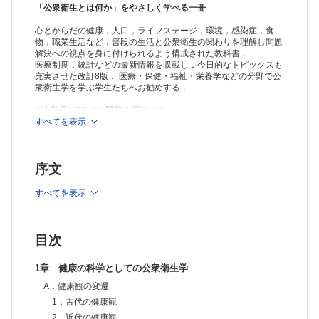
A．人口動態と人口静態
「公衆衛生とは何か」をやさしく学べる一冊
B．世界の人口
心とからだの健康，人口，ライフステージ，環境，感染症，食
1．世界の人口増加
物，職業生活など，普段の生活と公衆衛生の関わりを理解し問題
2．人口の急増と環境問題
解決への視点を身に付けられるよう構成された教科書．
3．持続可能な開発目標（SDGs）と保健医療分野における国際協力
医療制度，統計などの最新情報を収載し，今日的なトピックスも
4．人口政策
充実させた改訂8版． 医療・保健・福祉・栄養学などの分野で公
5．人口の移動
衆衛生学を学ぶ学生たちへお勧めする．
6．世界の出生・死亡・健康問題
C．日本の人口
※本製品はPCでの閲覧も可能です。
1．日本の人口動向
製品のご購入後、「購入済ライセンス一覧」より、オンライン環
すべてを表示
境で閲覧可能なPDF版をご覧いただけます。詳細は
こちら
でご確
2．結婚と離婚
認ください。
3．出生
推奨ブラウザ： Firefox 最新版 / Google Chrome 最新版 / Safari
4．死亡
序文
最新版
5．人口の高齢化
6．少子化対策
すべてを表示
3章 妊娠・出産と胎児の保健
A．妊娠
1．妊娠の経過
B．家族計画
目次
1．家族計画の方法
2．避妊の方法
1章 健康の科学としての公衆衛生学
3．人工妊娠中絶
A．健康観の変遷
4．不妊と生殖技術
C．妊娠・出産と健康
1．古代の健康観
1．流産
2．近代の健康観