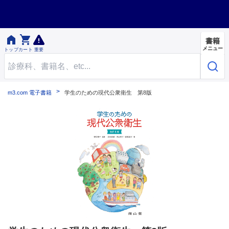


書籍
メニュー
トップ
カート
重要
m3.com 電子書籍
学生のための現代公衆衛生 第8版