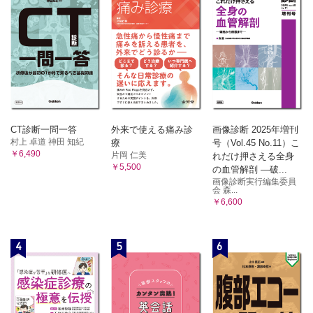
2．地域医療
3．公害の特徴とおもな公害事件
3．救急医療
C．地球規模の環境問題
4．災害時の医療と公衆衛生
1．開発と資源問題
C．医療保障
2．地球温暖化
1．国民医療費
3．酸性雨
2．医療保険
3．公費負担医療
4．オゾン層破壊
D．国際保健
5．その他の地球環境問題
1．国際協力のしくみ
D．環境保全と対策
2．ODA（政府開発援助）
CT診断一問一答
外来で使える痛み診
画像診断 2025年増刊
1．日本における環境基準と対策
3．民間の国際協力（NGO）
村上 卓道 神田 知紀
療
号（Vol.45 No.11）こ
4．保健に関する国連の機関
2．地球環境の保全
￥6,490
片岡 仁美
れだけ押さえる全身
別表
11章 感染症：微生物による病気
￥5,500
の血管解剖 ―破...
1．死因順位の年次変動
A．感染症の流行の条件と予防
画像診断実行編集委員
2．死因順位・死亡率，性・年齢階級別 2020年
会 森...
3．人口動態（率，年次別）
1．感染症が成立する条件
￥6,600
4．大気汚染に係る環境基準
2．感染症の予防
5．ダイオキシン類による大気の汚染，水質の汚濁及び土壌の汚染に
3．感染症予防に関する法律
係る環境基準
B．おもな感染症
4
5
6
6．水質汚濁に係る環境基準
1．口からうつる感染（経口感染）
7．土壌の汚染に係る環境基準
8．騒音に係る環境基準
2．空気を介する感染（経気道感染）
9．SDGsの17の目標
3．接触による感染（接触感染）
10．食事摂取基準
4．媒介者による感染
11．成人における血圧値の分類