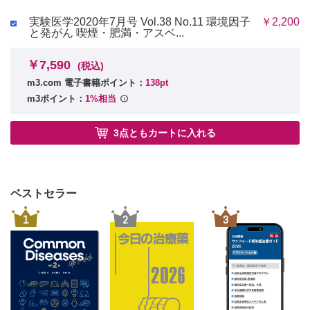
A．空気
3．食生活の問題
1．空気の成分と健康
実験医学2020年7月号 Vol.38 No.11 環境因子
￥2,200
4．喫煙
2．体温調節と空気
と発がん 喫煙・肥満・アスベ...
5．アルコール
B．放射線・音
1．太陽光
6．薬物乱用
￥7,590
2．電離放射線
(税込)
6章 成人期の保健
3．音
m3.com 電子書籍ポイント：
138pt
A．生活習慣病による死亡の動き
C．住居環境
m3ポイント：
1%相当
1．採光と照明
B．がん
2．換気
1．日本の特徴
3．空気調整
2．がんの発生
3点ともカートに入れる
4．室内の化学物質
3．がんの要因
D．水
4．がんの予防
1．上水
2．下水
5．がんとの共生
E．廃棄物処理
C．心疾患と脳血管疾患
ベストセラー
1．廃棄物の種類
1．日本の特徴
2．ごみ処理問題への対策
1
2
3
2．動脈硬化と高血圧
10章 環境汚染と公害
A．有害環境と健康障害
3．心臓血管疾患
1．大気汚染と健康障害
4．脳血管疾患
2．水質・土壌の汚染と健康障害
5．血管の病気の予防
3．その他の有害環境による障害
D．その他の生活習慣病
B．公害・環境汚染の変遷
1．糖尿病
1．公害の始まりと変化