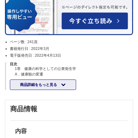
ページ数 :
241頁
書籍発行日 :
2022年3月
電子版発売日 :
2022年4月13日
目次
1章 健康の科学としての公衆衛生学
A．健康観の変遷
1．古代の健康観
商品詳細をもっと見る
2．近代の健康観
3．現代の健康観
B．公衆衛生学の成立とその目標
C．公衆衛生学と疫学研究
商品情報
1．健康にかかわる要因の影響を知る研究
2．疫学研究のデザイン
D．予防医学としての公衆衛生学
1．予防の分類
2．スクリーニング
内容
2章 人口の動向