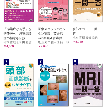
5．動物由来感染症（人獣共通感染症）
12．肥満度分類
C．世界における感染症
1．新興感染症
2．再興感染症
D．感染症にかかわる環境
1．食品と感染症
「感染症が苦手」な
医療スタッフのカン
腹部エコー 一問一
研修医へ 感染症診
タン実践！英会話
答
2．医療と感染症
松本 直樹 渡邊 幸信
療の極意を伝授
web動画＆音声付
3．薬害
￥5,940
松本 哲哉 石和田 稔彦 ...
亀山 周二 佐々江 龍一郎
4．薬害事例
￥4,400
￥2,640
E．感染症予防と人権
12章 食物と健康
7
8
9
A．公衆栄養
1．食事摂取基準
2．国民健康・栄養調査
3．開発（発展）途上国の栄養・食糧問題
4．生活習慣病と食生活の問題
B．食中毒
1．食中毒の概要
2．細菌・ウイルスによる食中毒
3．寄生虫による食中毒