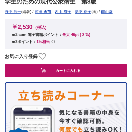
学生のための現代公衆衛生 第8版
野中 浩一
(編著)
/
苅田 香苗
,
内山 有子
,
助友 裕子
(著)
/
南山堂
￥2,530
(税込)
m3.com 電子書籍ポイント：
最大 46pt (
2
%)
m3ポイント：
1%相当
お気に入り登録
カートに入れる