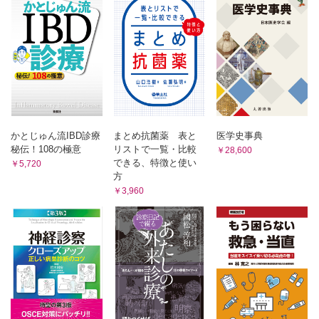
2．遺伝的異常
A．生活習慣病による死亡の動き
B．がん
3．環境に原因のある先天異常
1．日本の特徴
E．先天異常の発生の予防と早期治療
2．がんの発生
1．遺伝病の予防
3．がんの要因
2．出生前診断と遺伝子治療
4．がんの予防
3．先天異常の予防
5．がんとの共生
C．心疾患と脳血管疾患
4．先天性代謝異常症の早期発見と2次予防
1．日本の特徴
5．避けられない病気との共生
2．動脈硬化と高血圧
かとじゅん流IBD診療
まとめ抗菌薬 表と
医学史事典
4章 新生児・乳幼児期の保健
3．心臓血管疾患
秘伝！108の極意
リストで一覧・比較
￥28,600
4．脳血管疾患
A．新生児・乳幼児期の健康
できる、特徴と使い
￥5,720
5．血管の病気の予防
1．死亡
方
D．その他の生活習慣病
2．分娩による障害
1．糖尿病
￥3,960
3．低出生体重児
2．肝疾患
3．腎不全
4．乳幼児期の事故
E．ライフスタイル（生活習慣）と健康
5．乳幼児期の栄養
1．健康の面からみたライフスタイルの構成要素
6．乳幼児期の生活習慣
2．年齢と生活習慣病
7．虐待
3．健康づくりへの政策
8．感染症と予防接種
7章 老年期の保健と死の問題
A．老年期の健康
B．母子保健
1．老年期の生活
1．妊娠届と母子健康手帳
2．老年期の健康とQOL