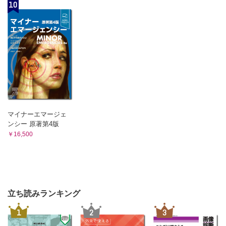
10
3．食品添加物と食品表示
3．音
4．遺伝子組換え食品
C．住居環境
5．保健機能食品
1．採光と照明
6．衛生管理体系
2．換気
13章 職業生活と健康
A．職業による病気
3．空気調整
1．職業病の歴史
4．室内の化学物質
2．職業病と作業関連疾患
D．水
B．労働災害
1．上水
1．発生状況
2．労働者災害補償制度
2．下水
C．職業病の予防と健康管理
E．廃棄物処理
1．作業環境管理
マイナーエマージェ
1．廃棄物の種類
2．作業管理
ンシー 原著第4版
2．ごみ処理問題への対策
3．健康管理
￥16,500
D．近年の産業保健の問題と対策
10章 環境汚染と公害
1．労働時間
A．有害環境と健康障害
2．メンタルヘルス対策
1．大気汚染と健康障害
3．非正規雇用の問題
2．水質・土壌の汚染と健康障害
4．労働力の不足
14章 保健・医療の行政
3．その他の有害環境による障害
立ち読みランキング
A．衛生行政
B．公害・環境汚染の変遷
1．衛生行政のしくみ
1．公害の始まりと変化
1
2
3
B．医療制度
2．典型7公害と環境基本法
1．医療施設