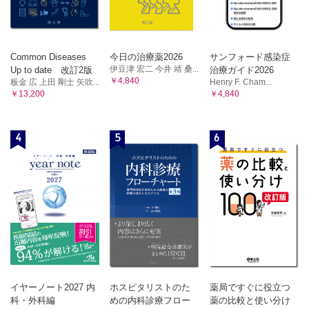
2．典型7公害と環境基本法
2．肝疾患
3．公害の特徴とおもな公害事件
3．腎不全
C．地球規模の環境問題
E．ライフスタイル（生活習慣）と健康
1．開発と資源問題
1．健康の面からみたライフスタイルの構成要素
2．地球温暖化
Common Diseases
今日の治療薬2026
サンフォード感染症
3．酸性雨
2．年齢と生活習慣病
伊豆津 宏二 今井 靖 桑...
Up to date 改訂2版
治療ガイド2026
4．オゾン層破壊
3．健康づくりへの政策
￥4,840
板金 広 上田 剛士 矢吹...
Henry F. Cham...
5．その他の地球環境問題
￥13,200
￥4,840
7章 老年期の保健と死の問題
D．環境保全と対策
1．日本における環境基準と対策
A．老年期の健康
2．地球環境の保全
1．老年期の生活
4
5
6
11章 感染症：微生物による病気
2．老年期の健康とQOL
A．感染症の流行の条件と予防
3．老年期の病気
1．感染症が成立する条件
B．高齢者医療・保健・介護対策
2．感染症の予防
3．感染症予防に関する法律
1．高齢者医療確保法
B．おもな感染症
2．介護保険制度
1．口からうつる感染（経口感染）
C．死といのちの問題
2．空気を介する感染（経気道感染）
1．終末期の医療
3．接触による感染（接触感染）
4．媒介者による感染
2．尊厳死と安楽死
5．動物由来感染症（人獣共通感染症）
3．脳死と臓器移植
C．世界における感染症
4．日本人の死生観と死の教育
イヤーノート2027 内
ホスピタリストのた
薬局ですぐに役立つ
1．新興感染症
8章 心の健康と心身障害
科・外科編
めの内科診療フロー
薬の比較と使い分け
2．再興感染症