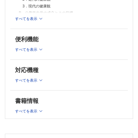
2．死産
3．現代の健康観
3．妊娠と出産による母体の異常
B．公衆衛生学の成立とその目標
4．出産後の母体の健康
すべてを表示
C．公衆衛生学と疫学研究
D．先天異常
1．染色体異常
1．健康にかかわる要因の影響を知る研究
2．遺伝的異常
2．疫学研究のデザイン
3．環境に原因のある先天異常
便利機能
D．予防医学としての公衆衛生学
E．先天異常の発生の予防と早期治療
1．予防の分類
1．遺伝病の予防
すべてを表示
2．出生前診断と遺伝子治療
2．スクリーニング
3．先天異常の予防
2章 人口の動向
4．先天性代謝異常症の早期発見と2次予防
対応機種
A．人口動態と人口静態
5．避けられない病気との共生
4章 新生児・乳幼児期の保健
B．世界の人口
すべてを表示
A．新生児・乳幼児期の健康
1．世界の人口増加
1．死亡
2．人口の急増と環境問題
2．分娩による障害
3．持続可能な開発目標（SDGs）と保健医療分野における
3．低出生体重児
書籍情報
国際協力
4．乳幼児期の事故
4．人口政策
5．乳幼児期の栄養
すべてを表示
6．乳幼児期の生活習慣
5．人口の移動
7．虐待
6．世界の出生・死亡・健康問題
8．感染症と予防接種
C．日本の人口
B．母子保健
1．日本の人口動向
1．妊娠届と母子健康手帳