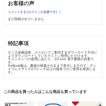
お客様の声
2．保健指導
2．結婚と離婚
3．妊産婦と乳幼児の健康診査
3．出生
4．医療対策
コメントする (ログインが必要です)
4．死亡
5．母子保健施設
まだ投稿されていません
5．人口の高齢化
6．健やか親子21
6．少子化対策
5章 青少年の保健
A．学校保健
3章 妊娠・出産と胎児の保健
1．健康診断
A．妊娠
2．感染症の予防
1．妊娠の経過
3．結核対策
特記事項
4．学校の環境衛生
B．家族計画
5．学校給食
1．家族計画の方法
※ご入金確認後、メールにてご案内するダウンロード方法に
B．現代生活と児童・生徒の健康
よりダウンロードしていただくとご使用いただけます。
2．避妊の方法
1．身体の発育と運動能力
※コンテンツの使用にあたり、m3.com 電子書籍が必要で
す。
3．人工妊娠中絶
2．児童・生徒に多い病気
※eBook版は、書籍の体裁そのままで表示しますので、ディ
3．慢性疾患と学校生活
4．不妊と生殖技術
スプレイサイズが7インチ以上の端末でのご使用を推奨しま
4．最近の特徴
す。
C．妊娠・出産と健康
C．思春期から青年期の健康
1．流産
1．性行為によってうつる病気（STD）
2．死産
2．事故と自殺
3．妊娠と出産による母体の異常
3．食生活の問題
この商品を買った人はこんな商品も買っています
4．喫煙
4．出産後の母体の健康
5．アルコール
D．先天異常
6．薬物乱用
1．染色体異常
6章 成人期の保健