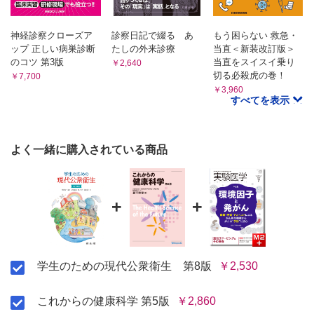
2．保健指導
3．老年期の病気
3．妊産婦と乳幼児の健康診査
B．高齢者医療・保健・介護対策
神経診察クローズア
診察日記で綴る あ
もう困らない 救急・
1．高齢者医療確保法
4．医療対策
ップ 正しい病巣診断
たしの外来診療
当直＜新装改訂版＞
2．介護保険制度
5．母子保健施設
のコツ 第3版
当直をスイスイ乗り
C．死といのちの問題
￥2,640
6．健やか親子21
切る必殺虎の巻！
1．終末期の医療
￥7,700
5章 青少年の保健
2．尊厳死と安楽死
￥3,960
すべてを表示
3．脳死と臓器移植
A．学校保健
4．日本人の死生観と死の教育
1．健康診断
8章 心の健康と心身障害
2．感染症の予防
A．心の健康
よく一緒に購入されている商品
3．結核対策
1．心の病気
2．自殺
4．学校の環境衛生
3．心の健康対策
5．学校給食
B．精神保健
B．現代生活と児童・生徒の健康
1．精神保健の歴史
+
+
1．身体の発育と運動能力
2．精神障害への対応
C．身体障害
2．児童・生徒に多い病気
1．身体障害の実態
3．慢性疾患と学校生活
2．身体障害への対応
4．最近の特徴
D．心身障害
学生のための現代公衆衛生 第8版
￥2,530
C．思春期から青年期の健康
1．心身障害の実態
1．性行為によってうつる病気（STD）
2．心身障害児の療育とリハビリテーション
これからの健康科学 第5版
￥2,860
9章 環境の衛生
2．事故と自殺