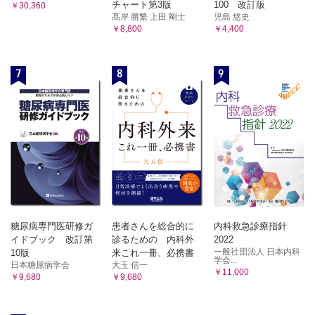
D．感染症にかかわる環境
チャート第3版
100 改訂版
￥30,360
A．心の健康
1．食品と感染症
髙岸 勝繁 上田 剛士
児島 悠史
1．心の病気
￥8,800
￥4,400
2．医療と感染症
2．自殺
3．薬害
3．心の健康対策
4．薬害事例
E．感染症予防と人権
B．精神保健
7
8
9
12章 食物と健康
1．精神保健の歴史
A．公衆栄養
2．精神障害への対応
1．食事摂取基準
C．身体障害
2．国民健康・栄養調査
3．開発（発展）途上国の栄養・食糧問題
1．身体障害の実態
4．生活習慣病と食生活の問題
2．身体障害への対応
B．食中毒
D．心身障害
1．食中毒の概要
1．心身障害の実態
2．細菌・ウイルスによる食中毒
2．心身障害児の療育とリハビリテーション
3．寄生虫による食中毒
4．自然毒による食中毒
9章 環境の衛生
5．化学物質による食中毒
糖尿病専門医研修ガ
患者さんを総合的に
内科救急診療指針
A．空気
C．食物と健康被害
イドブック 改訂第
診るための 内科外
2022
1．経口感染
1．空気の成分と健康
一般社団法人 日本内科
10版
来これ一冊、必携書
2．残留農薬・残留医薬品
学会...
2．体温調節と空気
日本糖尿病学会
大玉 信一
3．欠乏症と過剰症
￥11,000
￥9,680
￥9,680
B．放射線・音
D．食品の安全性
1．太陽光
1．食品衛生法
2．食品安全基本法
2．電離放射線