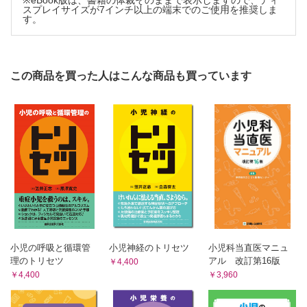
※eBook版は、書籍の体裁そのままで表示しますので、ディ
スプレイサイズが7インチ以上の端末でのご使用を推奨しま
す。
この商品を買った人はこんな商品も買っています
小児の呼吸と循環管
小児神経のトリセツ
小児科当直医マニュ
理のトリセツ
アル 改訂第16版
￥4,400
￥4,400
￥3,960