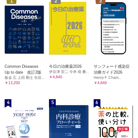
1
2
3
Common Diseases
今日の治療薬2026
サンフォード感染症
伊豆津 宏二 今井 靖 桑...
Up to date 改訂2版
治療ガイド2026
￥4,840
板金 広 上田 剛士 矢吹...
Henry F. Cham...
￥13,200
￥4,840
4
5
6