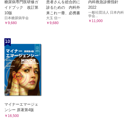
糖尿病専門医研修ガ
患者さんを総合的に
内科救急診療指針
イドブック 改訂第
診るための 内科外
2022
一般社団法人 日本内科
10版
来これ一冊、必携書
学会...
日本糖尿病学会
大玉 信一
￥11,000
￥9,680
￥9,680
10
マイナーエマージェ
ンシー 原著第4版
￥16,500