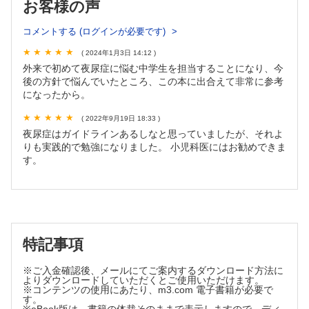
お客様の声
2-1 夜尿症診療がなぜ必要なのか？
2-2 夜尿症で低下する子ども達の「自尊心」とは？
コメントする (ログインが必要です)
2-3 帆足・赤司の夜尿症病型分類の位置づけ
2-4 尿の濃度によってデスモプレシンの効果を予測できるの
( 2024年1月3日 14:12 )
か？
外来で初めて夜尿症に悩む中学生を担当することになり、今
2-5 ミニリンメルトⓇOD錠は無味無臭なのか？
後の方針で悩んでいたところ、この本に出合えて非常に参考
になったから。
2-6 アラーム療法中は音で起きられない児を起こすべき
か？ 起こさなくてもよいのか？
( 2022年9月19日 18:33 )
2-7 アラーム機器の『箱』がもたらした効果
夜尿症はガイドラインあるしなと思っていましたが、それよ
2-8 夜尿症に対する漢方薬の位置づけ
りも実践的で勉強になりました。 小児科医にはお勧めできま
2-9 夜尿症に対する選択的β3受容体作動薬の位置づけ
す。
2-10 夜尿症に対するがまん訓練は有効か？
2-11 夜尿症のある児に対するおむつを使用することの是非
2-12 夜尿症のある児に対する睡眠中の強制覚醒の是非
2-13 脊髄疾患と夜尿症の関連
2-14 夜尿症に関する国家試験問題
特記事項
索引
※ご入金確認後、メールにてご案内するダウンロード方法に
よりダウンロードしていただくとご使用いただけます。
※コンテンツの使用にあたり、m3.com 電子書籍が必要で
す。