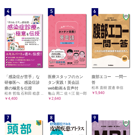
4
5
6
「感染症が苦手」な
医療スタッフのカン
腹部エコー 一問一
研修医へ 感染症診
タン実践！英会話
答
松本 直樹 渡邊 幸信
療の極意を伝授
web動画＆音声付
￥5,940
松本 哲哉 石和田 稔彦 ...
亀山 周二 佐々江 龍一郎
￥4,400
￥2,640
7
8
9