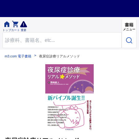


書籍
メニュー
トップ
カート
重要
m3.com 電子書籍
夜尿症診療リアルメソッド