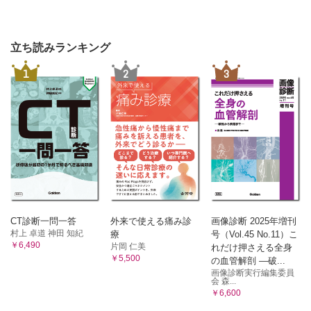
立ち読みランキング
1
2
3
CT診断一問一答
外来で使える痛み診
画像診断 2025年増刊
村上 卓道 神田 知紀
療
号（Vol.45 No.11）こ
￥6,490
片岡 仁美
れだけ押さえる全身
￥5,500
の血管解剖 ―破...
画像診断実行編集委員
会 森...
￥6,600