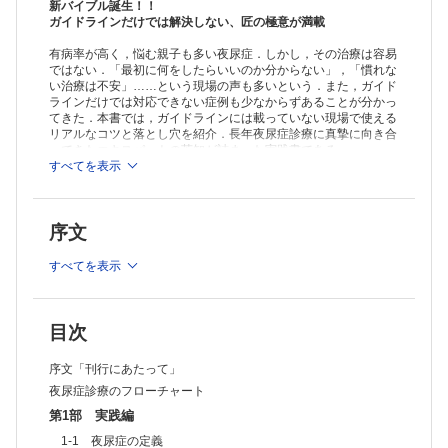
新バイブル誕生！！
ガイドラインだけでは解決しない、匠の極意が満載
有病率が高く，悩む親子も多い夜尿症．しかし，その治療は容易
ではない．「最初に何をしたらいいのか分からない」，「慣れな
い治療は不安」……という現場の声も多いという．また，ガイド
ラインだけでは対応できない症例も少なからずあることが分かっ
てきた．本書では，ガイドラインには載っていない現場で使える
リアルなコツと落とし穴を紹介．長年夜尿症診療に真摯に向き合
ってきたエキスパートの英知が詰まった実践書である．
すべてを表示
※本製品はPCでの閲覧も可能です。
製品のご購入後、「購入済ライセンス一覧」より、オンライン環
境で閲覧可能なPDF版をご覧いただけます。詳細は
こちら
でご確
序文
認ください。
推奨ブラウザ： Firefox 最新版 / Google Chrome 最新版 / Safari
最新版
すべてを表示
目次
序文「刊行にあたって」
夜尿症診療のフローチャート
第1部 実践編
1-1 夜尿症の定義