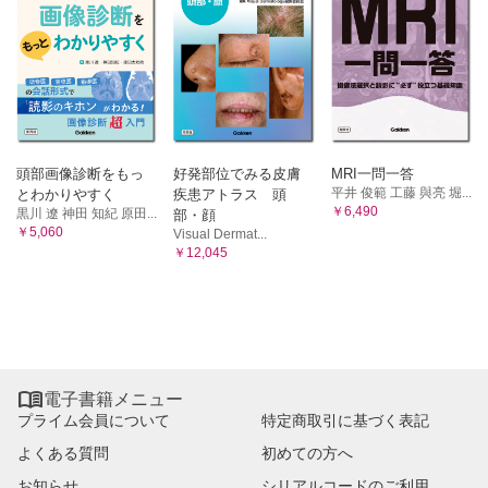
頭部画像診断をもっ
好発部位でみる皮膚
MRI一問一答
平井 俊範 工藤 與亮 堀...
とわかりやすく
疾患アトラス 頭
￥6,490
黒川 遼 神田 知紀 原田...
部・顔
￥5,060
Visual Dermat...
￥12,045

電子書籍メニュー
プライム会員について
特定商取引に基づく表記
よくある質問
初めての方へ
お知らせ
シリアルコードのご利用