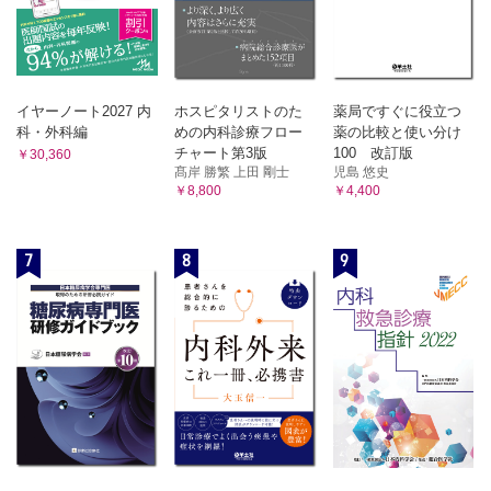
イヤーノート2027 内
ホスピタリストのた
薬局ですぐに役立つ
科・外科編
めの内科診療フロー
薬の比較と使い分け
チャート第3版
100 改訂版
￥30,360
髙岸 勝繁 上田 剛士
児島 悠史
￥8,800
￥4,400
7
8
9