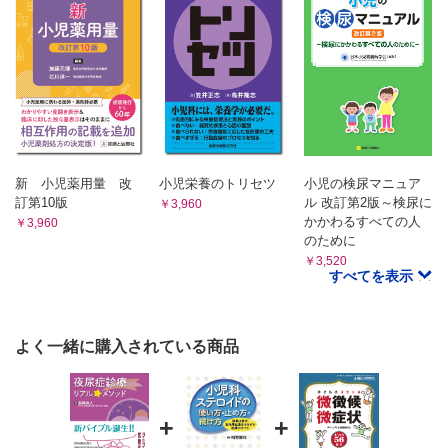
新 小児薬用量 改
小児栄養のトリセツ
小児の検尿マニュア
訂第10版
ル 改訂第2版～検尿に
￥3,960
かかわるすべての人
￥3,960
のために
￥3,520
すべてを表示
よく一緒に購入されている商品
+
+