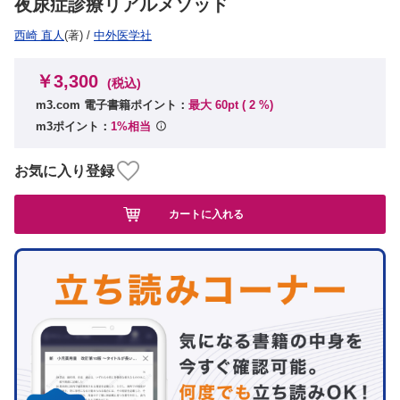
夜尿症診療リアルメソッド
西崎 直人
(著)
/
中外医学社
￥3,300
(税込)
m3.com 電子書籍ポイント：
最大 60pt (
2
%)
m3ポイント：
1%相当
お気に入り登録
カートに入れる