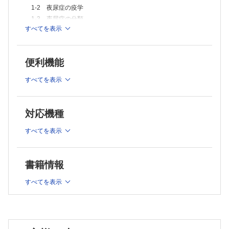
1-2 夜尿症の疫学
1-3 夜尿症の分類
すべてを表示
1-4 夜尿症の原因
1-5 夜尿症の初期診療における問診のポイント
1-6 夜尿症の初期診療における検査のポイント
便利機能
1-7 夜尿症に対するウロセラピー（生活指導・行動療法）
1-8 排尿・排便日誌と夜尿の記録表
すべてを表示
1-9 夜尿症に対するデスモプレシンの使い方とコツ
1-10 デスモプレシンの増量によって生じる効果・作用
1-11 夜尿症に対するアラーム療法のコツ
対応機種
1-12 デスモプレシンとアラーム療法のメリット・デメリット
の比較
すべてを表示
1-13 夜尿症に対する抗コリン薬の使い方とコツ
1-14 夜尿症に対する三環系抗うつ薬の位置づけ
書籍情報
1-15 昼間尿失禁への対応
1-16 排便状態の確認と便秘への対応
すべてを表示
1-17 夜尿症のある児を小児神経専門医へ紹介するタイミング
1-18 夜尿症のある児を泌尿器科へ紹介するタイミング
1-19 併用療法中のやめ方・減らし方
第2部 こぼれ話編