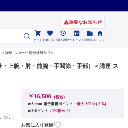
重要なお知らせ






カート
お気に入り
購入履歴
ライセンス
利用端末
トップ
＜講座 スポーツ整形外科学 2＞
帯・上腕・肘・前腕・手関節・手部］＜講座 ス
￥16,500
(税込)
m3.com 電子書籍ポイント：
最大 300pt (
2
%)
m3ポイント：
1%相当
す。少し
。
お気に入り登録