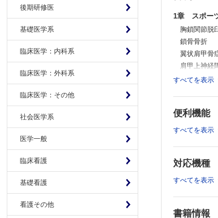
後期研修医
1章 スポー
胸鎖関節脱
基礎医学系
鎖骨骨折 
臨床医学：内科系
翼状肩甲骨
肩甲上神経
臨床医学：外科系
胸郭出口症
すべてを表示
肩鎖関節脱
臨床医学：その他
肩関節脱臼
便利機能
反復性肩関
社会医学系
野球肩，投
すべてを表示
肩峰下滑液
医学一般
Bennet
臨床看護
対応機種
水泳肩 （
動揺肩 （
すべてを表示
基礎看護
腱板断裂 
上方関節唇
看護その他
腕神経叢損
書籍情報