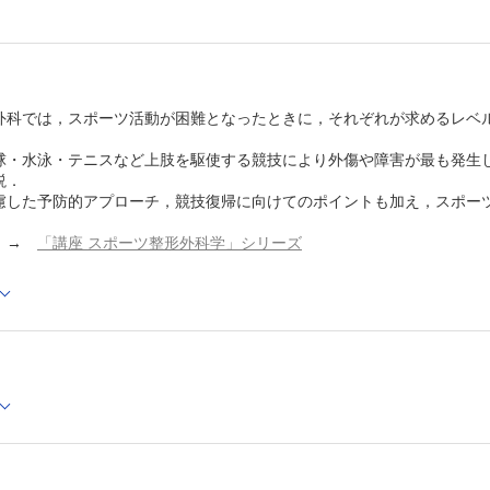
外科では，スポーツ活動が困難となったときに，それぞれが求めるレベ
球・水泳・テニスなど上肢を駆使する競技により外傷や障害が最も発生
説．
慮した予防的アプローチ，競技復帰に向けてのポイントも加え，スポー
→
「講座 スポーツ整形外科学」シリーズ
Cでの閲覧も可能です。
後、「購入済ライセンス一覧」より、オンライン環境で閲覧可能なPDF
refox 最新版 / Google Chrome 最新版 / Safari 最新版