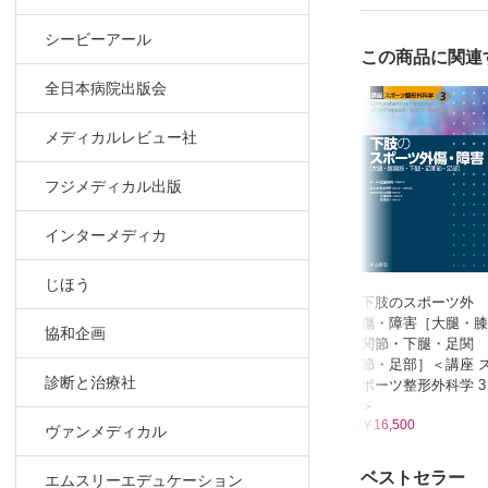
シービーアール
この商品に関連
全日本病院出版会
メディカルレビュー社
フジメディカル出版
インターメディカ
じほう
下肢のスポーツ外
傷・障害［大腿・膝
協和企画
関節・下腿・足関
節・足部］＜講座 
診断と治療社
ポーツ整形外科学 3
＞
￥16,500
ヴァンメディカル
ベストセラー
エムスリーエデュケーション