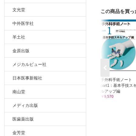
手根骨の高
Kienbo
文光堂
この商品を買っ
TFCC（
尺骨突き上
中外医学社
腱鞘炎（de
羊土社
手根管症候
Guyon管
金原出版
手指の脱臼
中手骨骨折
メジカルビュー社
母指ロッキ
手指血行障
日本医事新報社
手外科手術ノート
スポーツに
part1：基本手技ス
ルアップ編
南山堂
￥9,570
メディカ出版
医歯薬出版
金芳堂