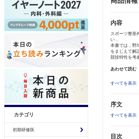
商品情報
内容
スポーツ整形
い．
本書では，野
をまじえて解
競技特性を考
あわせて読む
※本製品はP
すべてを表示
製品のご購入
推奨ブラウザ： Fi
序文
カテゴリ
すべてを表示
初期研修医
目次