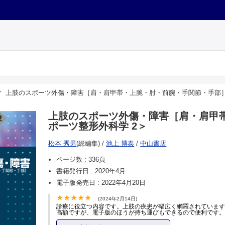
上肢のスポーツ外傷・障害［肩・肩甲帯・上腕・肘・前腕・手関節・手部］
上肢のスポーツ外傷・障害［肩・肩甲
ポーツ整形外科学 2＞
松本 秀男
(総編集)
/
池上 博泰
/
中山書店
ページ数 :
336頁
書籍発行日 :
2020年4月
電子版発売日 :
2022年4月20日
(2024年2月14日)
診療に役立つ内容です。上肢の疾患が幅広く網羅されていま
高額ですが、電子版のほうが持ち運びもできるので便利です