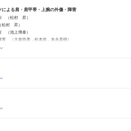
ツによる肩・肩甲帯・上腕の外傷・障害
臼 （松村 昇）
（松村 昇）
症 （池上博泰）
障害 （大泉尚美，松本尚，末永直樹）
候群 （岩堀裕介）
臼 （高瀬勝己）
（骨折）：初回外傷例 （菊川和彦）
節脱臼 （高橋憲正）
球障害肩 （玉置大恵，菅谷啓之）
包炎，肩峰下インピンジメント症候群 （田鹿佑太朗，西中直也）
t病変 （古屋貫治，西中直也）
藤井康成，海江田光祥，永濱良太）
藤井康成，海江田光祥，永濱良太）
（三幡輝久）
損傷（SLAP損傷） （三幡輝久）
傷 （服部泰典）