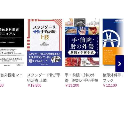
美知郎，西塚隆伸）
的創外固定マニ
スタンダード骨折手
手・前腕・肘の外
整形外科専攻
ル
術治療 上肢
傷 解剖と手術手技
ブック
00
￥19,800
￥13,200
￥12,100