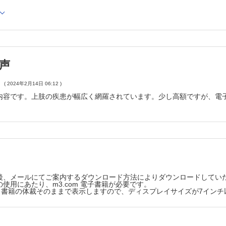
の末梢神経障害 （岩堀裕介）
上腕骨骨幹部疲労骨折 （木村洋朗）
長頭腱障害 （新井隆三）
ツによる肘・前腕の外傷・障害
害 （西浦康正）
声
球肘 （山崎哲也）
球肘 （山崎哲也）
( 2024年2月14日 06:12 )
内容です。上肢の疾患が幅広く網羅されています。少し高額ですが、電
側副帯損傷 （高橋 啓，古島弘三）
上腕骨外側上顆炎） （新井 猛）
 （楢﨑慎二，今谷潤也，森谷史朗）
節症 （島田幸造）
骨折 （高木岳彦）
部骨折 （松浦佑介）
骨折 （松浦佑介）
後、メールにてご案内するダウンロード方法によりダウンロードしてい
使用にあたり、m3.com 電子書籍が必要です。
ツによる手関節・手の外傷・障害
版は、書籍の体裁そのままで表示しますので、ディスプレイサイズが7イン
 （納村直希）
折 （佐藤和毅）