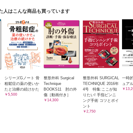
エネルギー外傷，手根骨脱臼骨折（月状骨周囲脱臼を中心に） （山本
ck病（月状骨軟化症） （建部将広）
た人はこんな商品も買っています
三角線維軟骨複合体）損傷 （中村俊康）
げ症候群 （中村俊康）
 Quervain病<狭窄性腱鞘炎>，手指屈筋腱腱鞘炎） （亀山 真）
群 （森澤 妥）
症候群 （森澤 妥）
・脱臼骨折 （西脇正夫）
 （加藤知行，岡﨑真人）
ング，マレット変形 （森田晃造）
害 （佐藤和毅）
シリーズGノート 骨
整形外科 Surgical
整形外科 SURGICAL
一時
よる爪・皮膚の損傷 （大森 俊）
キ
粗鬆症の薬の使いか
Technique
TECHNIQUE 2016年
ュア
￥13,2
たと治療の続けかた
BOOKS11 肘の外
4号 特集:ここが知
￥5,500
傷［動画付き］
りたい! 手指ピンニ
￥14,300
ング手術 コツとポイ
ント
￥2,750