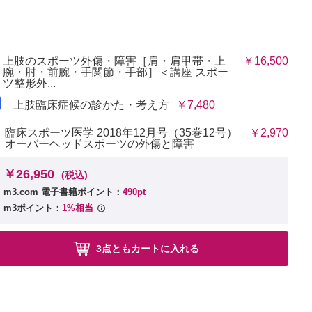
上肢のスポーツ外傷・障害［肩・肩甲帯・上
￥16,500
腕・肘・前腕・手関節・手部］＜講座 スポー
ツ整形外...
上肢臨床症候の診かた・考え方
￥7,480
臨床スポーツ医学 2018年12月号（35巻12号）
￥2,970
オーバーヘッドスポーツの外傷と障害
￥26,950
(税込)
m3.com 電子書籍ポイント：
490pt
m3ポイント：
1%相当
3点ともカートに入れる