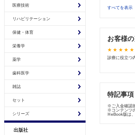
肩関節周辺
医療技術
すべてを表示
投球骨折・
上腕二頭筋
リハビリテーション
2章 スポー
保健・体育
尺骨神経障
お客様の
成長期の野
栄養学
成人期の野
診療に役立つ
肘関節内側
薬学
テニス肘（
歯科医学
肘関節脱臼
変形性肘関
雑誌
上腕骨顆上
特記事項
前腕骨骨幹
セット
橈骨遠位端
※ご入金確認
※コンテンツの
3章 スポー
シリーズ
※eBook
舟状骨骨折
有鉤骨鉤骨
出版社