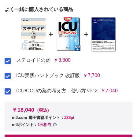
CASE4 外来でとんぷくステロイド！
型4-1
よく一緒に購入されている商品
型4-2 「國松用“地中海スペシャル”」
CASE5 さぁ、免役抑制かけます！
型5-1 「最初の処方」
+
+
型5-2 「炎症には分割！」
CASE6 副腎不全かも！（ステロイドカバーをしよう）
型6-1「松」
型6-1改
ステロイドの虎
￥3,300
型6-2「竹」
型6-3「梅」
ICU実践ハンドブック 改訂版
￥7,700
part6 マニュアル編
とっさのとき
ICU/CCUの薬の考え方，使い方 ver.2
￥7,040
1 造影剤アレルギーをどうする
経口投与ができるとき／経口投与ができないとき／コハク
酸アレルギーやアスピリン喘息とわかっているとき
￥18,040
(税込)
2 薬疹
3 喘息発作をどうする
m3.com 電子書籍ポイント：
328pt
4 ずっとステロイドを飲んでいる人が飲めなくなったら
m3ポイント：
1%相当
5 浮腫をとるということ
6 専門医に受診するまでの間に必要なステロイド処方