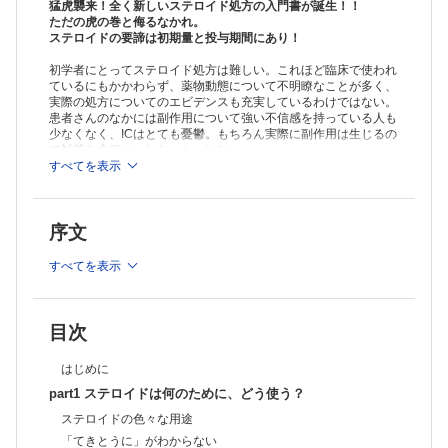
猛虎襲来！全く新しいステロイド処方の入門書が誕生！！
ただの虎の巻と侮るなかれ。
ステロイドの要諦は初期量と投与期間にあり！
初学者にとってステロイド処方は難しい。これほど臨床で使われ
ているにもかかわらず、薬物動態について不明瞭なことが多く、
実際の処方についてのエビデンスも充実しているわけではない。
患者さんのなかには副作用について強い不信感を持っている人も
少なくなく、ICはとても憂鬱。もちろん実際に副作用は生じるの
で対策を念頭にいれないといけない。
すべてを表示
しかし目の前の患者さんは不調を訴えている、あるいはそれどこ
ろかここでパルスをしなければ最悪の転帰になるにもしれないと
きにステロイドを躊躇する理由はないのではないでしょうか。
序文
本書では基本となるステロイドの使い方を、明瞭にわかりやす
く、今すぐどうしたらよいのかを示します。リウマチ専門医や血
すべてを表示
液内科専門医を指向する方は成書でさらに勉強をしていただく必
要がありますが、いま患者にステロイドを処方できるのはあなた
一人です。一匹の虎になり、診療ジャングルを駆け抜けていくの
は今なのです。
目次
※本製品はPCでの閲覧も可能です。
はじめに
製品のご購入後、「購入済ライセンス一覧」より、オンライン環
境で閲覧可能なPDF版をご覧いただけます。詳細は
こちら
でご確
part1 ステロイドは何のために、どう使う？
認ください。
ステロイドの色々な用途
推奨ブラウザ： Firefox 最新版 / Google Chrome 最新版 / Safari
最新版
「てきとうに」がわからない