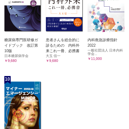
あとがき
索引
糖尿病専門医研修ガ
患者さんを総合的に
内科救急診療指針
イドブック 改訂第
診るための 内科外
2022
一般社団法人 日本内科
10版
来これ一冊、必携書
学会...
日本糖尿病学会
大玉 信一
￥11,000
￥9,680
￥9,680
10