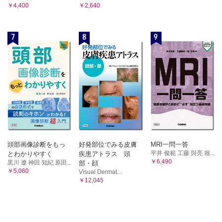
￥4,400
￥2,640
7
8
9
頭部画像診断をもっ
好発部位でみる皮膚
MRI一問一答
平井 俊範 工藤 與亮 堀...
とわかりやすく
疾患アトラス 頭
￥6,490
黒川 遼 神田 知紀 原田...
部・顔
￥5,060
Visual Dermat...
￥12,045