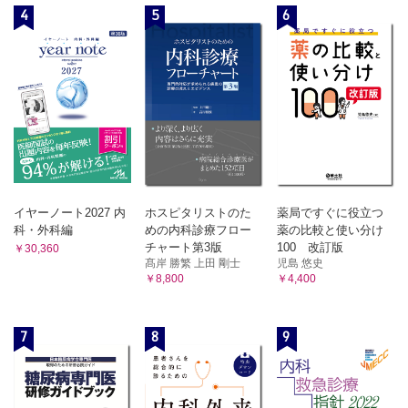
19 好酸球が増多する病気
4
5
6
トラブルシューティング
20 ほんとに診断あってる？（3）
21 ちゃんと飲んでる？（3）
22 そもそも抗炎症・免疫抑制治療だけで治る？
23 実際には順調かもしれない（3）
24 病勢が強いかもしれないor 薬が少ないかもしれない（3）
25 ステロイドが多かったかも？（3）
ステコラ
メチルプレドニゾロンの「肺移行性」について
イヤーノート2027 内
ホスピタリストのた
薬局ですぐに役立つ
めっちゃくちゃ細かい調整
科・外科編
めの内科診療フロー
薬の比較と使い分け
デカドロン®錠の形状
チャート第3版
100 改訂版
￥30,360
人はなぜ温泉に行くのか
髙岸 勝繁 上田 剛士
児島 悠史
強く激しい炎症だからといって…
￥8,800
￥4,400
「ソル・」はどういう意味？
私のPMR 観
7
8
9
細かいことをチェック①：外用44ステロイドを急にやめたりし
てないか（3）
細かいことをチェック②：病状を悪化させるようなことを患者
がしていないか（3）