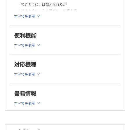
「てきとうに」は教えられるか
「てきとうに」を「適当に」に変える
すべてを表示
ステロイドが使えたら、大きな武器が1つ増える
part2 総論：処方せんを作るための考えかた、処方の決めか
た
便利機能
優先順位の決定
炎症を抑えたいのか、免疫を抑えたいのか
すべてを表示
何をどう処方するか！
期間の決め方
ずっと続ける治療とは
対応機種
止められるかもしれないが、長く続ける治療
すべてを表示
ある程度治療したら止められるが、その「ある程度」がやや
長い
本来なら4週以内に勝負を決めたいが、逡巡するもの
書籍情報
3～4週間という「持ち時間」を使って治療し切って中止
1～2週間以内くらいで撤退する治療
すべてを表示
単回～数日のみの投与
用量の決め方
種類・製剤の決め方
経口か点滴か