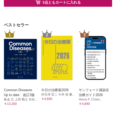
3点ともカートに入れる
7 生命の危機…
免疫が関与する強力な敵との戦い方の原則
脳炎・脳症
血球貪食症候群／サイトカインストーム
ベストセラー
リウマチ膠原病性疾患の緊急症
1
2
3
感染症（細菌性髄膜炎、ニューモシスチス肺炎）
8 コントラバーシャル！
疾患・病態別:知っていると外来診療で役に立つ病態
9 リウマチ性多発筋痛症
10 菊池病
11 結節性紅斑
12 亜急性甲状腺炎
13 好酸球性血管浮腫
14 IgA 血管炎（Henoch-Schönlein 紫斑病）
パルスや大量ステロイドはちょっとためらう病態
Common Diseases
今日の治療薬2026
サンフォード感染症
15 重症筋無力症
伊豆津 宏二 今井 靖 桑...
Up to date 改訂2版
治療ガイド2026
16 ギラン・バレー症候群
￥4,840
板金 広 上田 剛士 矢吹...
Henry F. Cham...
17 抗MDA5抗体陽性皮膚筋炎における急速進行性の間質性
￥13,200
￥4,840
肺炎
18 ひどいCovid-19