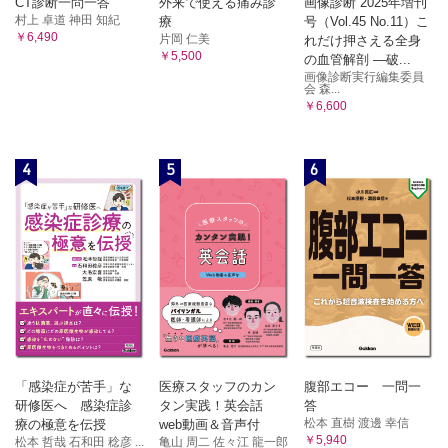
CT診断一問一答
外来で使える痛み診
画像診断 2025年増刊
村上 卓道 神田 知紀
療
号（Vol.45 No.11）こ
￥6,490
片岡 仁美
れだけ押さえる全身
￥5,500
の血管解剖 ―破...
画像診断実行編集委員
会 森...
￥6,600
4
5
6
「感染症が苦手」な
医療スタッフのカン
腹部エコー 一問一
研修医へ 感染症診
タン実践！英会話
答
松本 直樹 渡邊 幸信
療の極意を伝授
web動画＆音声付
￥5,940
松本 哲哉 石和田 稔彦 ...
亀山 周二 佐々江 龍一郎