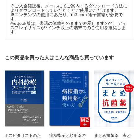
時系列でとらえるステロイド副作用
※ご入金確認後、メールにてご案内するダウンロード方法に
よりダウンロードしていただくとご使用いただけます。
1 少量／-10mg
※コンテンツの使用にあたり、m3.com 電子書籍が必要で
す。
2 中等量／10-30mg
※eBook版は、書籍の体裁そのままで表示しますので、ディ
3 高用量／40-60mg
スプレイサイズが7インチ以上の端末でのご使用を推奨しま
す。
予防薬・対策薬のデメリット
プロトンポンプインヒビター（PPI）
ST合剤
ビスフォスフォネート
この商品を買った人はこんな商品も買っています
part4 各ステロイド製剤の攻略法
各項目のみかた
経口剤
プレドニゾロン
メチルプレドニゾロン
ヒドロコルチゾン
デキサメタゾン
ベタメタゾン
注射剤
プレドニゾロンコハク酸エステルNa
メチルプレドニゾロンコハク酸エステルNa
ホスピタリストのた
病棟指示と頻用薬の
まとめ抗菌薬 表と
ヒドロコルチゾンコハク酸エステルNa／ヒドロコルチゾン