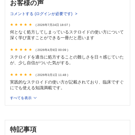
お客様の声
経口でも点滴でもいけそうなとき
内服と注射の換算の考え方①：点滴にするときは、増やす
コメントする (ログインが必要です)
内服と注射の換算の考え方②：経口製剤の、良さ
「経口か点滴か」のまとめ
( 2026年7月24日 18:07 )
ステロイド処方をためらう理由
何となく処方してしまっているステロイドの使い方について
処方をためらう背景
深く学び直すことができる一冊だと思います
処方をためらう患者背景
ステロイド開始前の説明の心得
( 2026年4月9日 00:09 )
part3 ステロイドの副作用とその対策
ステロイドを適当に処方することの難しさを日々感じていた
が、少し自信がついた気がする。
「予防」は言い訳
予防可能性の観点でのグループ分け
( 2026年3月1日 11:48 )
A ハイリスク者に対しては早期覚知して対処したいもの
実践的なステロイドの使い方が記載されており、臨床ですぐ
血糖上昇／消化管粘膜びらん・潰瘍／眼圧上昇／ナトリウ
にでも使える知識満載です。
ム貯留／血圧上昇
B ステロイドを減らせば軽減・消失するもの
すべてを表示
睡眠障害／食欲亢進／浮腫／ムーンフェイス
C 予防可能なもの
ニューモシスチス肺炎／結核症／骨粗鬆症
D 発症予測不可能なもの（＝起きるかどうかもわからない）
特記事項
敗血症・細菌感染症／椎体圧迫骨折／骨壊死／日和見感染
症／ステロイド筋症