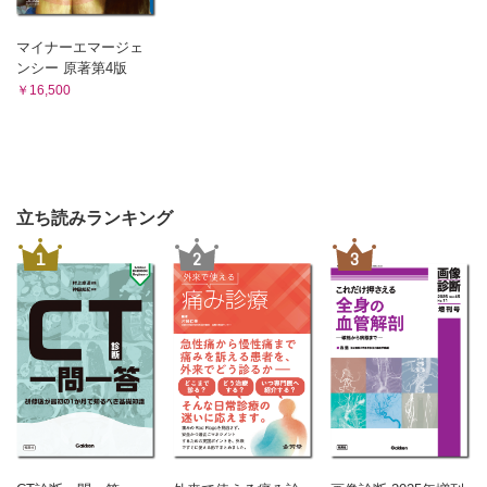
マイナーエマージェ
ンシー 原著第4版
￥16,500
立ち読みランキング
1
2
3