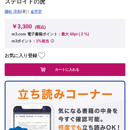
ステロイドの虎
國松 淳和
(著)
/
金芳堂
￥3,300
(税込)
m3.com 電子書籍ポイント：
最大 60pt (
2
%)
m3ポイント：
1%相当
お気に入り登録
カートに入れる