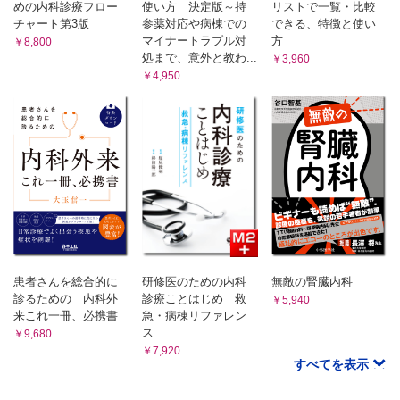
めの内科診療フロー
使い方 決定版～持
リストで一覧・比較
リン酸エステルNa
チャート第3版
参薬対応や病棟での
できる、特徴と使い
デキサメタゾンリン酸エステルNa／ベタメタゾンリン酸エ
マイナートラブル対
方
￥8,800
ステルNa
処まで、意外と教わ...
￥3,960
part5 ステロイド処方の「型」
￥4,950
CASE1 ステロイドパルス！
型1-1 「コンベンショナル・パルス」
型1-2 「最強パルス」
型1-2改 「変法パルス」
型1-3 「忖度パルス」
CASE2 ひとまず単回点滴投与したい！
型2-1
型2-2
CASE3 外来でプレドニンⓇ！
型3-1 「外来プレドニンⓇ 1週間コース」
患者さんを総合的に
研修医のための内科
無敵の腎臓内科
型3-1改 「外来プレドニンⓇ やってみようコース」
診るための 内科外
診療ことはじめ 救
￥5,940
型3-2 「外来プレドニンⓇ 2週間コース」
来これ一冊、必携書
急・病棟リファレン
型3-2改
ス
￥9,680
型3-2改II
￥7,920
すべてを表示
型3-3 「國松用“菊池病セット”」
型3-3改