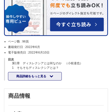
ページ数 :
96頁
書籍発行日 :
2022年6月
電子版発売日 :
2022年6月10日
目次
第1章 ディスレクシアとは何なのか （小枝達也）
1 そもそもディスレクシアとは？
2 ディスレクシアの定義
商品詳細をもっと見る
3 ディスレクシアの根本的な原因
4 ディスレクシアの症状
5 ディスレクシアと脳機能
6 ディスレクシアの診断
商品情報
7 ディスレクシアの診断チャート
第2章 Ｔ式ひらがな音読支援
1 T式ひらがな音読支援の概要 （小枝達也）
1）そもそもＴ式ひらがな音読支援ってなに？