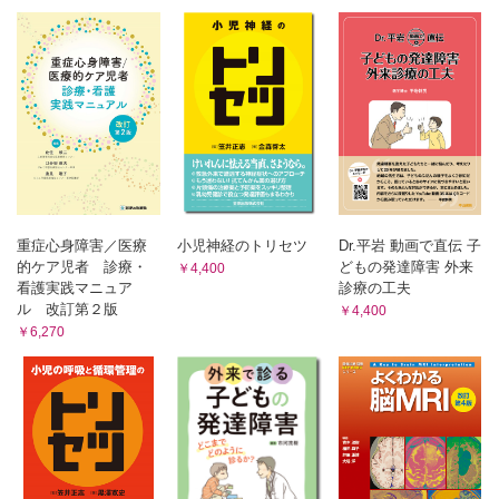
重症心身障害／医療
小児神経のトリセツ
Dr.平岩 動画で直伝 子
的ケア児者 診療・
どもの発達障害 外来
￥4,400
看護実践マニュア
診療の工夫
ル 改訂第２版
￥4,400
￥6,270