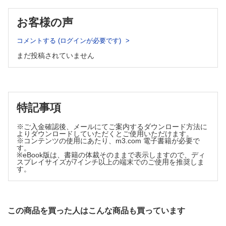
2 RTIモデルによる音読指導の実際 （関あゆみ）
1）1年時の検査と指導（段階Ⅰ・Ⅱ）
お客様の声
2）2年時の検査と指導（段階Ⅲ）
巻末資料
コメントする (ログインが必要です)
1 解読指導原法（文字カード）
まだ投稿されていません
2 ひらがな直音音読検査
ひらがな直音音読検査の実施方法
検査シート
チェックシート
特記事項
索引
※ご入金確認後、メールにてご案内するダウンロード方法に
よりダウンロードしていただくとご使用いただけます。
※コンテンツの使用にあたり、m3.com 電子書籍が必要で
す。
※eBook版は、書籍の体裁そのままで表示しますので、ディ
スプレイサイズが7インチ以上の端末でのご使用を推奨しま
す。
この商品を買った人はこんな商品も買っています