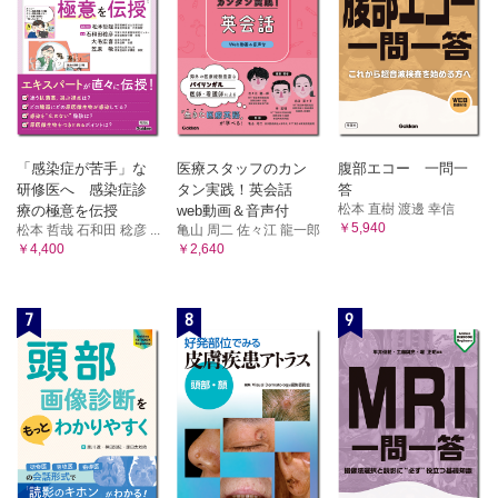
「感染症が苦手」な
医療スタッフのカン
腹部エコー 一問一
研修医へ 感染症診
タン実践！英会話
答
松本 直樹 渡邊 幸信
療の極意を伝授
web動画＆音声付
￥5,940
松本 哲哉 石和田 稔彦 ...
亀山 周二 佐々江 龍一郎
￥4,400
￥2,640
7
8
9