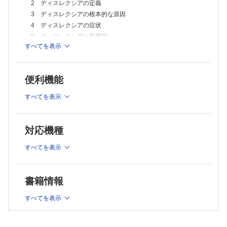
2 ディスレクシアの定義
3 ディスレクシアの根本的な原因
4 ディスレクシアの症状
5 ディスレクシアと脳機能
すべてを表示
6 ディスレクシアの診断
7 ディスレクシアの診断チャート
第2章 Ｔ式ひらがな音読支援
便利機能
1 T式ひらがな音読支援の概要 （小枝達也）
1）そもそもＴ式ひらがな音読支援ってなに？
すべてを表示
2）2段階方式による音読指導の開発について
3）RTIモデルによる早期発見と早期介入の開発について
対応機種
2 2段階方式による音読指導
1）2段階方式による指導の理論 （小枝達也）
すべてを表示
2）解読指導 （小枝達也）
3）語彙指導 （小枝達也／関あゆみ）
3 RTIモデルによる早期発見と早期対応 （関あゆみ）
書籍情報
第3章 T式ひらがな音読支援の実際
すべてを表示
1 2段階方式による音読指導の実際 （小枝達也）
1）解読指導の実際
2）語彙指導の実際