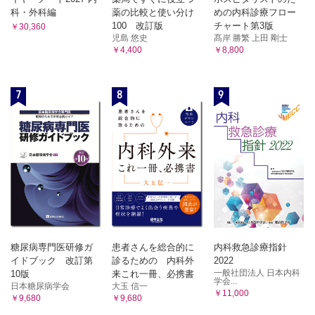
科・外科編
薬の比較と使い分け
めの内科診療フロー
100 改訂版
チャート第3版
￥30,360
児島 悠史
髙岸 勝繁 上田 剛士
￥4,400
￥8,800
7
8
9
糖尿病専門医研修ガ
患者さんを総合的に
内科救急診療指針
イドブック 改訂第
診るための 内科外
2022
一般社団法人 日本内科
10版
来これ一冊、必携書
学会...
日本糖尿病学会
大玉 信一
￥11,000
￥9,680
￥9,680