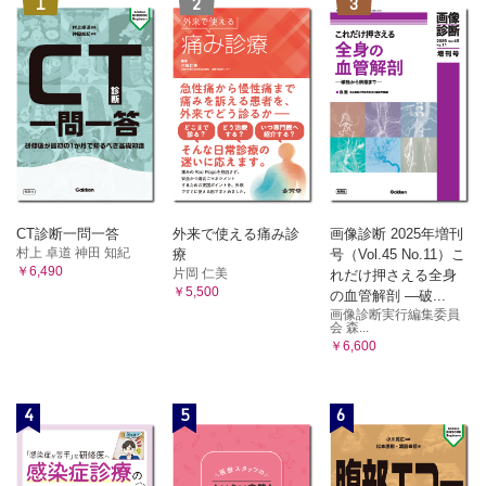
1
2
3
CT診断一問一答
外来で使える痛み診
画像診断 2025年増刊
村上 卓道 神田 知紀
療
号（Vol.45 No.11）こ
￥6,490
片岡 仁美
れだけ押さえる全身
￥5,500
の血管解剖 ―破...
画像診断実行編集委員
会 森...
￥6,600
4
5
6