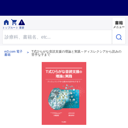


書籍
メニュー
トップ
カート
重要
m3.com 電子
T式ひらがな音読支援の理論と実践～ディスレクシアから読みの
書籍
苦手な子まで