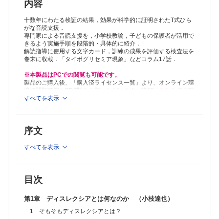
2）2段階方式による音読指導の開発について
内容
3）RTIモデルによる早期発見と早期介入の開発について
2 2段階方式による音読指導
十数年にわたる検証の結果，効果が科学的に証明されたT式ひら
1）2段階方式による指導の理論 （小枝達也）
がな音読支援．
専門家による音読支援を，小学校教諭，子どもの保護者が活用で
2）解読指導 （小枝達也）
きるよう実施手順を段階的・具体的に紹介．
3）語彙指導 （小枝達也／関あゆみ）
解読指導に使用する文字カード，訓練の成果を評価する検査法を
3 RTIモデルによる早期発見と早期対応 （関あゆみ）
巻末に収載．「タイポグリセミア現象」などコラム17話．
第3章 T式ひらがな音読支援の実際
1 2段階方式による音読指導の実際 （小枝達也）
※本製品はPCでの閲覧も可能です。
1）解読指導の実際
製品のご購入後、「購入済ライセンス一覧」より、オンライン環
2）語彙指導の実際
境で閲覧可能なPDF版をご覧いただけます。詳細は
こちら
でご確
2 RTIモデルによる音読指導の実際 （関あゆみ）
認ください。
すべてを表示
推奨ブラウザ： Firefox 最新版 / Google Chrome 最新版 / Safari
1）1年時の検査と指導（段階Ⅰ・Ⅱ）
最新版
2）2年時の検査と指導（段階Ⅲ）
巻末資料
序文
1 解読指導原法（文字カード）
2 ひらがな直音音読検査
すべてを表示
ひらがな直音音読検査の実施方法
検査シート
チェックシート
索引
目次
第1章 ディスレクシアとは何なのか （小枝達也）
1 そもそもディスレクシアとは？