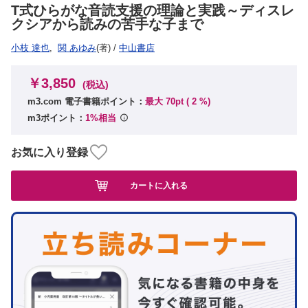
T式ひらがな音読支援の理論と実践～ディスレ
クシアから読みの苦手な子まで
小枝 達也
,
関 あゆみ
(著)
/
中山書店
￥3,850
(税込)
m3.com 電子書籍ポイント：
最大 70pt (
2
%)
m3ポイント：
1%相当
お気に入り登録
カートに入れる