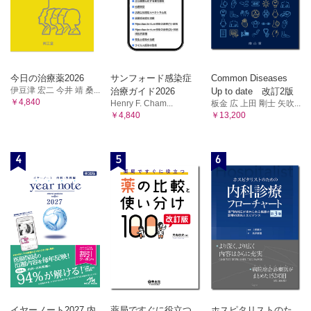
今日の治療薬2026
サンフォード感染症
Common Diseases
伊豆津 宏二 今井 靖 桑...
治療ガイド2026
Up to date 改訂2版
￥4,840
Henry F. Cham...
板金 広 上田 剛士 矢吹...
￥4,840
￥13,200
4
5
6
イヤーノート2027 内
薬局ですぐに役立つ
ホスピタリストのた