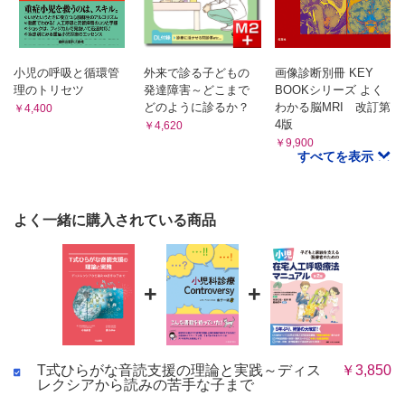
小児の呼吸と循環管
外来で診る子どもの
画像診断別冊 KEY
理のトリセツ
発達障害～どこまで
BOOKシリーズ よく
どのように診るか？
わかる脳MRI 改訂第
￥4,400
4版
￥4,620
￥9,900
すべてを表示
よく一緒に購入されている商品
+
+
T式ひらがな音読支援の理論と実践～ディス
￥3,850
レクシアから読みの苦手な子まで