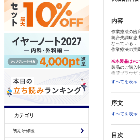
内容
作業療法の臨
統合失調症患
なっている．
作業療法の実
※本製品はP
製品のご購入
推奨ブラウザ： Fi
すべてを表示
序文
すべてを表示
カテゴリ
初期研修医
目次