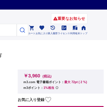
重要なお知らせ






カート
お気に入り
購入履歴
ライセンス
利用端末
トップ
方
￥3,960
(税込)
m3.com 電子書籍ポイント：
最大 72pt (
2
%)
m3ポイント：
1%相当
お気に入り登録