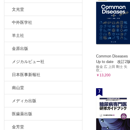
Column
文光堂
作業活動に
肯定的側面
中外医学社
第3章 作業
1 作業療
羊土社
作業療法の
金原出版
作業療法計
Common Diseases
急性期の作
メジカルビュー社
Up to date 改訂2
回復期の作
板金 広 上田 剛士 矢
吹...
2 作業療
日本医事新報社
￥13,200
作業療法導
作業療法へ
南山堂
7
Column
3 作業療
メディカ出版
作業療法参
医歯薬出版
作業療法に
患者との言
金芳堂
作業中に身