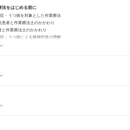
作業療法への参加の仕方の検討
療法をはじめる前に
Column 感情転移・逆転移
Lecture うつ病患者へ作業療法を遂行する際の注意
調症・うつ病を対象とした作業療法
Lecture 統合失調症に対する薬物療法の理解
患者と作業療法士のかかわり
Lecture うつ病に対する薬物療法の理解
と作業療法士のかかわり
症例1の続き 陰性症状の改善を目的とした作業療法の展開
症例2 強迫行為のある統合失調症患者の作業療法の例
調症・うつ病による精神症状の理解
Column 退行
による精神症状
症例3 復職への不安が強いうつ病患者に対する作業療法の
症例4 重大な他害行為をした患者の社会復帰を進めた作業
る精神症状
例
調症の概説
Column 医療観察制度とその概要
の鑑別・診断
4 集団活動への参加の促進
集団活動の意義
症の症状
集団活動に参加した患者への支援
の病型分類
集団活動への参加の仕方の評価
の予後・再発にかかわる要因
5 作業療法計画の変更
作業療法計画の変更にあたって
の概説
短期目標達成後の作業療法計画の変更
断・鑑別・評価
Column demand（要求）とneeds（必要性）の違い
症例5 demandとneedsの違いを認め、作業活動を変更し
イプと症状
6 退院後の生活を想定した作業療法の理解
n 新型うつ病の病態をあらわす概念
作業療法士の役割
e 精神科におけるチーム医療
患者が退院するまでに克服すべき課題の予測
退院を控えた時期の作業療法士の視点