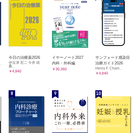
 人格検査
よる評価
、否定的側面の抽出と焦点化
療法の展開
法の目標の設定と作業療法計画の立案
目標の設定
画の立案
業療法計画の立案にあたって
今日の治療薬2026
イヤーノート2027
サンフォード感染症
伊豆津 宏二 今井 靖
版
内科・外科編
治療ガイド2026
業療法計画の立案にあたって
桑...
Henry F. Cham...
￥30,360
￥4,840
法の準備と作業活動への参加の促進
￥4,840
入の準備
の参加の誘導
8
9
10
 日常生活に関する情報の収集
法参加時の患者とのかかわり方と対応
加時の患者とのかかわり方の基本
参加した患者への対応
語的コミュニケーションのとり方
体的な不調を訴える患者への対応