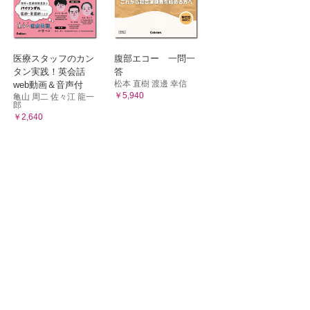
医療スタッフのカン
腹部エコー 一問一
タン実践！英会話
答
松本 直樹 渡邊 幸信
web動画＆音声付
￥5,940
亀山 周二 佐々江 龍一
郎
￥2,640