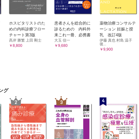
病的体験）に伴う行動への対応
の参加の仕方の検討
 感情転移・逆転移
ホスピタリストのた
患者さんを総合的に
薬物治療コンサルテ
めの内科診療フロー
診るための 内科外
ーション 妊娠と授
e うつ病患者へ作業療法を遂行する際の注意
チャート第3版
来これ一冊、必携書
乳 改訂4版
e 統合失調症に対する薬物療法の理解
髙岸 勝繁 上田 剛士
大玉 信一
伊藤 真也 村島 温子
後...
e うつ病に対する薬物療法の理解
￥8,800
￥9,680
￥9,900
き 陰性症状の改善を目的とした作業療法の展開
迫行為のある統合失調症患者の作業療法の例
 退行
職への不安が強いうつ病患者に対する作業療法の例
大な他害行為をした患者の社会復帰を進めた作業療法の例
ング
 医療観察制度とその概要
動への参加の促進
4
2
3
の意義
参加した患者への支援
の参加の仕方の評価
法計画の変更
画の変更にあたって