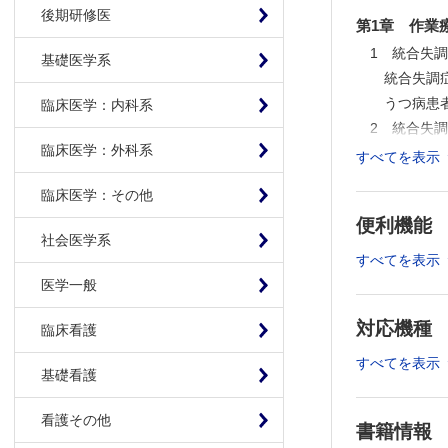
後期研修医
第1章 作業
1 統合失
基礎医学系
統合失調症
うつ病患者
臨床医学：内科系
2 統合失
臨床医学：外科系
統合失調症
すべてを表示
うつ病によ
臨床医学：その他
3 統合失
便利機能
統合失調症
社会医学系
統合失調
すべてを表示
統合失調症
医学一般
統合失調症
対応機種
4 うつ病
臨床看護
うつ病の診
すべてを表示
基礎看護
うつ病のタ
Colum
看護その他
Lectur
書籍情報