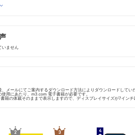
療法のための情報の収集・評価
精神障害者保健福祉手帳
第4章 長期入院患者への作業療法の理解
法の過程および作業療法の理解
1 退院を促される長期入院患者の理解
の過程
長期入院患者の現状
価の理解
長期入院に至った患者の心理面の理解
2 長期入院患者の作業療法の適応
法評価のための他部門からの情報収集
声
作業療法士の役割
方箋の確認
退院を実現するための作業療法の目標
ていません
の情報収集
作業療法の方向づけ
作業療法士の視点
合失調症患者に関する各種の情報収集の例
3 長期入院患者の就労支援と患者の選択
 ウェクスラー成人知能検査（WAIS-III）
長期入院患者の就労支援の視点
長期入院に至った経緯の理解
法開始前の面接の進め方
就労と障害年金受給資格の喪失
環境設定と準備
「働くこと」の意味を考えた作業療法士の支援
の方法
4 作業療法士-患者関係の終結時の支援
後、メールにてご案内するダウンロード方法によりダウンロードしてい
作業療法の終結の原因
じた状況の変化への対応例
使用にあたり、m3.com 電子書籍が必要です。
作業療法士-患者関係の終結にあたって
版は、書籍の体裁そのままで表示しますので、ディスプレイサイズが7イン
録
退院後の生活を考えた作業療法士の支援
5 終わりに－精神科作業療法の将来展望
き 面接終了までの過程の例
参考文献
法評価のための観察・心理検査などの進め方
索引
目と内容
4
2
3
評価尺度を用いたテスト