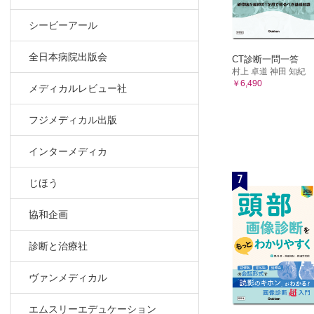
短期目標達
シービーアール
Column
症例5 de
全日本病院出版会
CT診断一問一答
6 退院後
村上 卓道 神田 知紀
￥6,490
作業療法
メディカルレビュー社
患者が退院
フジメディカル出版
退院を控え
精神障害者
インターメディカ
第4章 長期
7
1 退院を
じほう
長期入院患
長期入院に
協和企画
2 長期入
診断と治療社
作業療法
退院を実現
ヴァンメディカル
作業療法の
作業療法
エムスリーエデュケーション