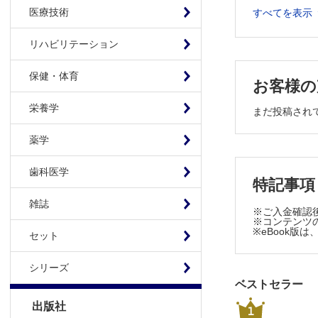
第2章 作業
医療技術
すべてを表示
1 作業療
作業療法
リハビリテーション
作業療法評
保健・体育
2 作業療
お客様の
作業療法処
栄養学
まだ投稿され
他部門から
症例1 統
薬学
Column
3 作業療
歯科医学
特記事項
初回面接の
情報収集
雑誌
※ご入金確認
面接時に生
※コンテンツの
※eBook
セット
面接の記
症例1の続
シリーズ
4 作業療
ベストセラー
観察の項
出版社
1
心理検査、