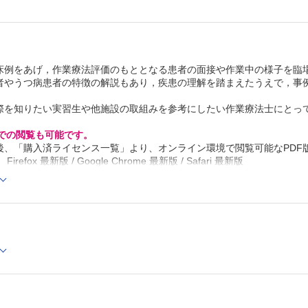
面接時に生じた状況の変化への対応例
面接の記録
症例1の続き 面接終了までの過程の例
4 作業療法評価のための観察・心理検査などの進め方
観察の項目と内容
床例をあげ，作業療法評価のもととなる患者の面接や作業中の様子を臨
心理検査、評価尺度を用いたテスト
者やうつ病患者の特徴の解説もあり，疾患の理解を踏まえたうえで，事
Column 人格検査
作業活動による評価
肯定的側面、否定的側面の抽出と焦点化
際を知りたい実習生や他施設の取組みを参考にしたい作業療法士にとっ
第3章 作業療法の展開
1 作業療法の目標の設定と作業療法計画の立案
Cでの閲覧も可能です。
作業療法の目標の設定
後、「購入済ライセンス一覧」より、オンライン環境で閲覧可能なPDF
作業療法計画の立案
refox 最新版 / Google Chrome 最新版 / Safari 最新版
急性期の作業療法計画の立案にあたって
回復期の作業療法計画の立案にあたって
2 作業療法の準備と作業活動への参加の促進
作業療法導入の準備
作業療法への参加の誘導
Column 日常生活に関する情報の収集
3 作業療法参加時の患者とのかかわり方と対応
作業療法参加時の患者とのかかわり方の基本
作業療法に参加した患者への対応
患者との言語的コミュニケーションのとり方
作業中に身体的な不調を訴える患者への対応
精神症状（病的体験）に伴う行動への対応