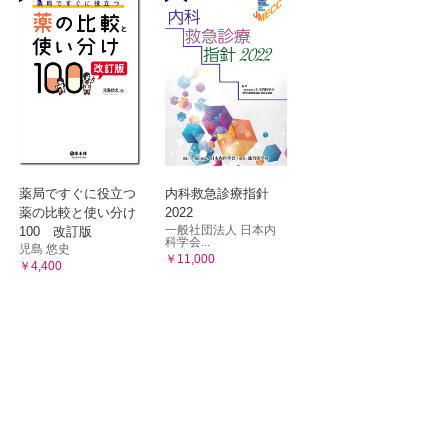
薬局ですぐに役立つ
内科救急診療指針
薬の比較と使い分け
2022
一般社団法人 日本内
100 改訂版
科学会...
児島 悠史
￥11,000
￥4,400