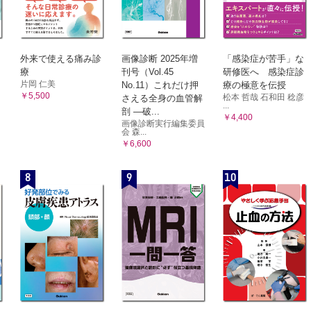
成後の作業療法計画の変更
 demand（要求）とneeds（必要性）の違い
mandとneedsの違いを認め、作業活動を変更した例
外来で使える痛み診
画像診断 2025年増
「感染症が苦手」な
の生活を想定した作業療法の理解
療
刊号（Vol.45
研修医へ 感染症診
片岡 仁美
士の役割
No.11）これだけ押
療の極意を伝授
￥5,500
松本 哲哉 石和田 稔彦
さえる全身の血管解
するまでに克服すべき課題の予測
...
剖 ―破...
￥4,400
た時期の作業療法士の視点
画像診断実行編集委員
会 森...
保健福祉手帳
￥6,600
入院患者への作業療法の理解
8
9
10
促される長期入院患者の理解
者の現状
至った患者の心理面の理解
院患者の作業療法の適応
士の役割
するための作業療法の目標
方向づけ
士の視点