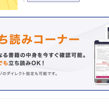
2 統合失調症・うつ病による精神症状の理解
統合失調症による精神症状
うつ病による精神症状
3 統合失調症の概説
統合失調症の鑑別・診断
統合失調症の症状
統合失調症の病型分類
統合失調症の予後・再発にかかわる要因
4 うつ病の概説
うつ病の診断・鑑別・評価
うつ病のタイプと症状
Column 新型うつ病の病態をあらわす概念
Lecture 精神科におけるチーム医療
第2章 作業療法のための情報の収集・評価
1 作業療法の過程および作業療法の理解
作業療法の過程
作業療法評価の理解
2 作業療法評価のための他部門からの情報収集
作業療法処方箋の確認
他部門からの情報収集
症例1 統合失調症患者に関する各種の情報収集の例
Column ウェクスラー成人知能検査（WAIS-III）
3 作業療法開始前の面接の進め方
初回面接の環境設定と準備
情報収集の方法