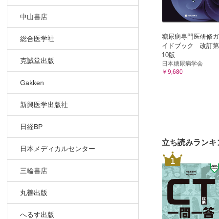
精神症状（
中山書店
作業療法へ
Column
糖尿病専門医研修ガ
総合医学社
イドブック 改訂第
Lectur
10版
Lectur
克誠堂出版
日本糖尿病学会
Lectur
￥9,680
Gakken
症例1の続
症例2 強
新興医学出版社
Column
症例3 復
日経BP
症例4 重
立ち読みランキ
Column
日本メディカルセンター
4 集団活
1
集団活動
三輪書店
集団活動に
丸善出版
集団活動へ
5 作業療
へるす出版
作業療法計