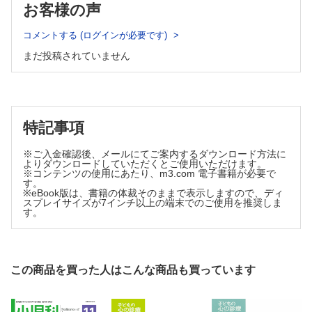
5．協同性─社会性の発達 （保坂和貴）
お客様の声
子どもの遊びの特徴と保育
乳児期における「社会性」の発達
乳幼児期の日常生活と保育方法
保育のカリキュラムとPDCAとOODAサイクル
コメントする (ログインが必要です)
幼児期における社会性の発達
明日の保育に向けた保育記録とカンファレンス
協同性をめぐって
まだ投稿されていません
14．乳幼児期の発達の遅れと発達を支える保育－支援と連携 （田口
6．道徳性・規範意識の芽生え－道徳・正義感の発達 （片桐
禎子）
正敏）
乳幼児期の発達の特徴と遅れ
道徳性・正義感の発達
乳幼児期にみられる発達障害
ルールの理解
発達に課題のある子どもの幼児期によくみられる特徴
発達支援（療育）と保育者の役割
特記事項
集団行動と保育方法
発達を促す生活や遊び
7．社会生活との関わり－社会適応能力の発達 （片桐正敏）
15．乳幼児期の子どもをもつ保護者を支える （田口禎子）
※ご入金確認後、メールにてご案内するダウンロード方法に
社会適応能力の発達
保育における子育て支援
よりダウンロードしていただくとご使用いただけます。
社会的な関わりの発達
保護者を支える具体的な支援方法
※コンテンツの使用にあたり、m3.com 電子書籍が必要で
す。
生活適応能力を育む保育方法
※eBook版は、書籍の体裁そのままで表示しますので、ディ
スプレイサイズが7インチ以上の端末でのご使用を推奨しま
第3章 子どもの心の成長 99
す。
8．思考力の芽生え－乳幼児の学びと理論 （藤本 愉）
幼児教育における思考力の位置づけ
思考力の発達
子どもの遊びと思考力の発達
この商品を買った人はこんな商品も買っています
9．自然との関わり・生命尊重－子どもの発達と環境 （川口
めぐみ）
保育における「自然との関わり・生命の尊重」