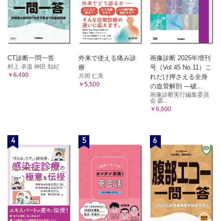
CT診断一問一答
外来で使える痛み診
画像診断 2025年増刊
村上 卓道 神田 知紀
療
号（Vol.45 No.11）こ
￥6,490
片岡 仁美
れだけ押さえる全身
￥5,500
の血管解剖 ―破...
画像診断実行編集委員
会 森...
￥6,600
4
5
6