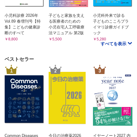
第4章 子どもの心と関わる保育の方法
13．乳幼児期の学びを支える保育 （川口めぐみ）
小児科診療 2026年
子どもと家族を支え
小児科外来で診る
子どもの遊びの特徴と保育
Vol.89 春増刊号【特
る医療者のための
子どものこころプラ
乳幼児期の日常生活と保育方法
集】こどもの健康診
小児在宅人工呼吸療
イマリ診療ガイドブ
保育のカリキュラムとPDCAとOODAサイクル
断のすべて
法マニュアル 第2版
ック
明日の保育に向けた保育記録とカンファレンス
￥8,800
￥5,500
￥5,280
すべてを表示
14．乳幼児期の発達の遅れと発達を支える保育－支援と連携
（田口禎子）
乳幼児期の発達の特徴と遅れ
ベストセラー
乳幼児期にみられる発達障害
1
2
3
発達に課題のある子どもの幼児期によくみられる特徴
発達支援（療育）と保育者の役割
発達を促す生活や遊び
15．乳幼児期の子どもをもつ保護者を支える （田口禎子）
保育における子育て支援
保護者を支える具体的な支援方法
Common Diseases
今日の治療薬2026
イヤーノート2027 内