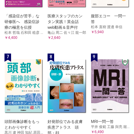
「感染症が苦手」な
医療スタッフのカン
腹部エコー 一問一
研修医へ 感染症診
タン実践！英会話
答
松本 直樹 渡邊 幸信
療の極意を伝授
web動画＆音声付
￥5,940
松本 哲哉 石和田 稔彦 ...
亀山 周二 佐々江 龍一郎
￥4,400
￥2,640
7
8
9
頭部画像診断をもっ
好発部位でみる皮膚
MRI一問一答
平井 俊範 工藤 與亮 堀...
とわかりやすく
疾患アトラス 頭
￥6,490
黒川 遼 神田 知紀 原田...
部・顔