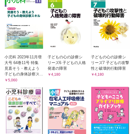
命の理解と発達
生命の大切さを育む保育方法
10．数量や図形，標識や文字などへの関心・感覚－認知・学習
の発達 （松﨑 泰）
文字への関心
幼児期の読みの発達的変化
数概念の発達
文字への関心や数量概念への関心を促す保育活動
小児科 2023年11月増
子どもの心の診療シ
子どもの心の診療シ
11．言葉による伝え合い－言葉の発達 （藤本 愉）
大号 64巻11号 特集
リーズ6 子どもの人格
リーズ7 子どもの攻撃
言葉の機能
見直そう・教えよう
発達の障害
性と破壊的行動障害
言葉の獲得過程
子どもの身体診察ス...
￥4,180
￥4,180
コミュニケーションの発達
￥5,060
絵本の読み聞かせ
豊かな言葉を育む保育のあり方
12．豊かな感性と表現－感性と創造性の発達 （川口めぐみ）
感性
感性の発達
創造性（creativity）
子どもの表現－描画からみる子どもの表現
豊かな感性を育む保育方法