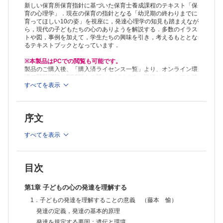
胎生期の身体と運動の発達
新しい保育所保育指針に基づいた保育士養成課程のテキスト「保
乳児期の身体と運動の発達
育の心理学」．現在の保育の指針となる「幼児期の終わりまでに
育ってほしい10の姿」を視座に，発達心理学の知見も踏まえなが
幼児期の身体と運動の発達
ら，現代の子どもたちの心のありようを解説する．多数のイラス
保育における身体機能と運動機能を高める関わり
トや図，事例を加えて，学生たちの興味を引き，考えるもととな
第2章 子どもの心と社会との関わり
るテキストブックとなっています．
4．自立心─社会情動的スキルの発達 （片桐正敏）
自立心と認知的スキル，社会情動的スキルとの関係
※本製品はPCでの閲覧も可能です。
動機づけと自己効力感，自己肯定感
製品のご購入後、「購入済ライセンス一覧」より、オンライン環
自立心につながる保育での関わり
境で閲覧可能なPDF版をご覧いただけます。詳細は
こちら
でご確
5．協同性─社会性の発達 （保坂和貴）
認ください。
すべてを表示
推奨ブラウザ： Firefox 最新版 / Google Chrome 最新版 / Safari
乳児期における「社会性」の発達
最新版
幼児期における社会性の発達
協同性をめぐって
序文
6．道徳性・規範意識の芽生え－道徳・正義感の発達 （片桐正敏）
道徳性・正義感の発達
すべてを表示
ルールの理解
集団行動と保育方法
7．社会生活との関わり－社会適応能力の発達 （片桐正敏）
社会適応能力の発達
目次
社会的な関わりの発達
生活適応能力を育む保育方法
第1章 子どもの心の発達を理解する
第3章 子どもの心の成長 99
1．子どもの発達を理解することの意義 （藤本 愉）
8．思考力の芽生え－乳幼児の学びと理論 （藤本 愉）
幼児教育における思考力の位置づけ
発達の定義，発達の基本的原理
思考力の発達
発達を規定する要因：遺伝と環境