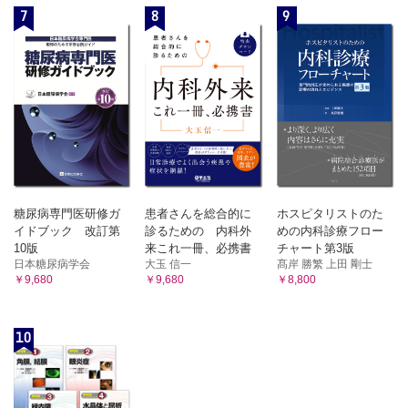
7
8
9
糖尿病専門医研修ガ
患者さんを総合的に
ホスピタリストのた
イドブック 改訂第
診るための 内科外
めの内科診療フロー
10版
来これ一冊、必携書
チャート第3版
日本糖尿病学会
大玉 信一
髙岸 勝繁 上田 剛士
￥9,680
￥9,680
￥8,800
10