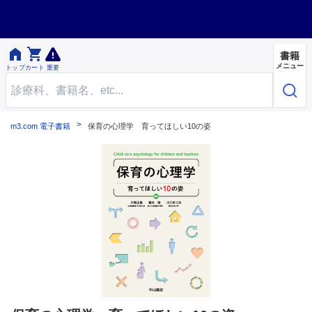


書籍
メニュー
トップ
カート
重要
m3.com 電子書籍
保育の心理学 育ってほしい10の姿