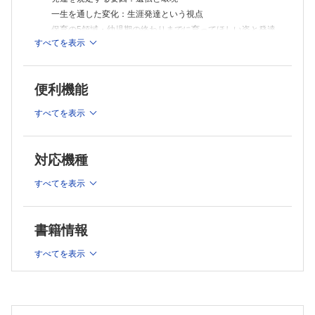
子どもの遊びと思考力の発達
一生を通した変化：生涯発達という視点
9．自然との関わり・生命尊重－子どもの発達と環境 （川口めぐみ）
保育の5領域・幼児期の終わりまでに育ってほしい姿と発達
保育における「自然との関わり・生命の尊重」
の関連性
すべてを表示
命の理解と発達
2．認知発達理論と子ども観 （岸 靖亮）
生命の大切さを育む保育方法
10．数量や図形，標識や文字などへの関心・感覚－認知・学習の発
認知発達理論のはじまり：ピアジェの理論
達 （松﨑 泰）
便利機能
さまざまな認知発達理論：ヴィゴツキー，ワロン，ブルーナ
文字への関心
ー
幼児期の読みの発達的変化
すべてを表示
言語発達理論
数概念の発達
発達理論からみる子ども観
文字への関心や数量概念への関心を促す保育活動
11．言葉による伝え合い－言葉の発達 （藤本 愉）
3．健康な心と体－子どもの身体機能と運動機能の発達 （東
対応機種
言葉の機能
恩納拓也）
言葉の獲得過程
胎生期の身体と運動の発達
すべてを表示
コミュニケーションの発達
乳児期の身体と運動の発達
絵本の読み聞かせ
幼児期の身体と運動の発達
豊かな言葉を育む保育のあり方
保育における身体機能と運動機能を高める関わり
12．豊かな感性と表現－感性と創造性の発達 （川口めぐみ）
書籍情報
感性
第2章 子どもの心と社会との関わり
感性の発達
すべてを表示
4．自立心─社会情動的スキルの発達 （片桐正敏）
創造性（creativity）
自立心と認知的スキル，社会情動的スキルとの関係
子どもの表現－描画からみる子どもの表現
豊かな感性を育む保育方法
動機づけと自己効力感，自己肯定感
第4章 子どもの心と関わる保育の方法
自立心につながる保育での関わり
13．乳幼児期の学びを支える保育 （川口めぐみ）