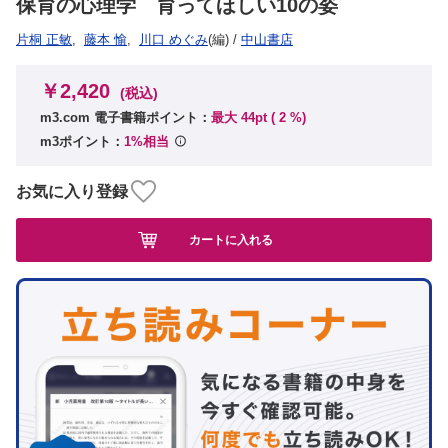
保育の心理学 育ってほしい10の姿
片桐 正敏
,
藤本 愉
,
川口 めぐみ
(編)
/
中山書店
￥2,420
(税込)
m3.com 電子書籍ポイント：
最大 44pt (
2
%)
m3ポイント：
1%相当
お気に入り登録
カートに入れる