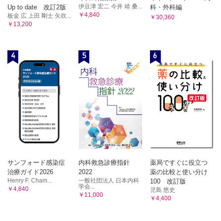
伊豆津 宏二 今井 靖 桑...
Up to date 改訂2版
科・外科編
￥4,840
板金 広 上田 剛士 矢吹...
￥30,360
￥13,200
4
5
6
サンフォード感染症
内科救急診療指針
薬局ですぐに役立つ
治療ガイド2026
2022
薬の比較と使い分け
Henry F. Cham...
一般社団法人 日本内科
100 改訂版
学会...
￥4,840
児島 悠史
￥11,000
￥4,400