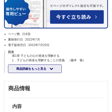
ページ数 :
216頁
書籍発行日 :
2022年7月
電子版発売日 :
2022年7月20日
目次
第1章 子どもの心の発達を理解する
1．子どもの発達を理解することの意義 （藤本 愉）
発達の定義，発達の基本的原理
商品詳細をもっと見る
発達を規定する要因：遺伝と環境
一生を通した変化：生涯発達という視点
保育の5領域・幼児期の終わりまでに育ってほしい姿と発達の関連性
2．認知発達理論と子ども観 （岸 靖亮）
商品情報
認知発達理論のはじまり：ピアジェの理論
さまざまな認知発達理論：ヴィゴツキー，ワロン，ブルーナー
言語発達理論
発達理論からみる子ども観
3．健康な心と体－子どもの身体機能と運動機能の発達 （東恩納拓
内容
也）