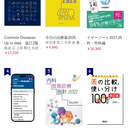
Common Diseases
今日の治療薬2026
イヤーノート2027 内
伊豆津 宏二 今井 靖 桑...
Up to date 改訂2版
科・外科編
￥4,840
板金 広 上田 剛士 矢吹...
￥30,360
￥13,200
4
5
6