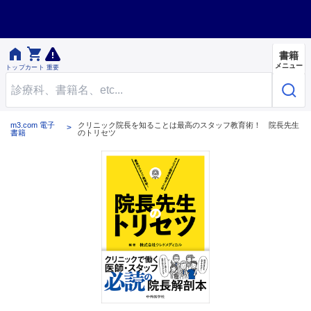


書籍
メニュー
トップ
カート
重要
m3.com 電子
クリニック院長を知ることは最高のスタッフ教育術！ 院長先生
書籍
のトリセツ