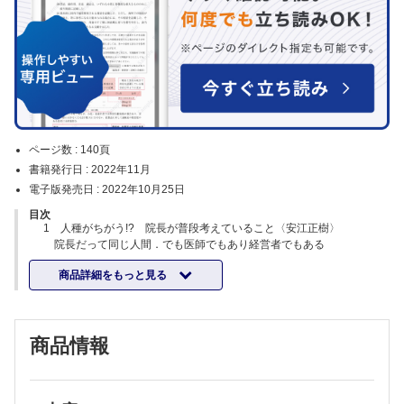
ページ数 :
140頁
書籍発行日 :
2022年11月
電子版発売日 :
2022年10月25日
目次
1 人種がちがう!? 院長が普段考えていること〈安江正樹〉
院長だって同じ人間．でも医師でもあり経営者でもある
経営者の悩み
商品詳細をもっと見る
経営者は孤独
2 院長はどうやって院長になったのか？〈志賀嘉典〉
医師や歯科医師，柔道整復師にはこうやってなれる
なぜ医師や歯科医師，柔道整復師になろうと思ったのか？
商品情報
院長になるまでの経歴は様々
経営や組織の管理が得意だから院長になった人はわずか？
3 タイプ別院長対応法〈中川淳一朗〉
あなたの医院の院長はどのタイプ？