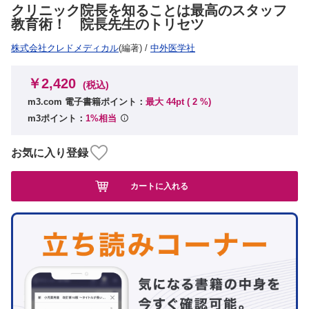
クリニック院長を知ることは最高のスタッフ
教育術！ 院長先生のトリセツ
株式会社クレドメディカル
(編著)
/
中外医学社
￥2,420
(税込)
m3.com 電子書籍ポイント：
最大 44pt (
2
%)
m3ポイント：
1%相当
お気に入り登録
カートに入れる