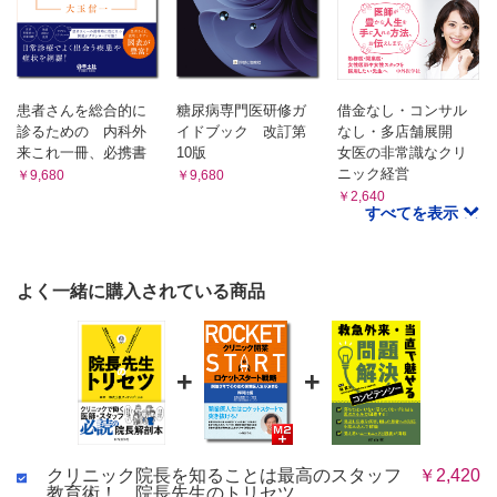
患者さんを総合的に
糖尿病専門医研修ガ
借金なし・コンサル
診るための 内科外
イドブック 改訂第
なし・多店舗展開
来これ一冊、必携書
10版
女医の非常識なクリ
ニック経営
￥9,680
￥9,680
￥2,640
すべてを表示
よく一緒に購入されている商品
+
+
クリニック院長を知ることは最高のスタッフ
￥2,420
教育術！ 院長先生のトリセツ