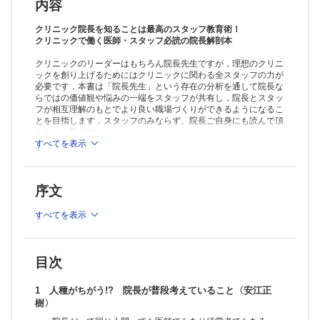
タイプ別コミュニケーション法
内容
【COLUMN】 「第一印象」がもたらす相乗効果〈尾崎友哉〉
4 院長と勤務医では考え方は異なる！ なぜ？〈多田遼祐〉
クリニック院長を知ることは最高のスタッフ教育術！
ここが違う！ 院長と勤務医の仕事内容
クリニックで働く医師・スタッフ必読の院長解剖本
「雇われ院長」ってなに？
クリニックのリーダーはもちろん院長先生ですが，理想のクリニ
クリニックの院長の3つの大きな役割
ックを創り上げるためにはクリニックに関わる全スタッフの力が
勤務医から開業医になって増える代表的な業務
必要です．本書は「院長先生」という存在の分析を通して院長な
開業医のメリットとデメリット
らではの価値観や悩みの一端をスタッフが共有し，院長とスタッ
院長も同じ人間
フが相互理解のもとでより良い職場づくりができるようになるこ
【COLUMN】目は口ほどに物を言う〈尾崎友哉〉
とを目指します．スタッフのみならず、院長ご自身にも読んで頂
5 院長が期待していること，やってほしくないこと院長の悪い癖一覧
きたい一冊です．
〈多田遼祐〉
すべてを表示
※本製品はPCでの閲覧も可能です。
院長がいつも考えていること
製品のご購入後、「購入済ライセンス一覧」より、オンライン環
怒りたいわけではない！ スタッフに期待していること
境で閲覧可能なPDF版をご覧いただけます。詳細は
こちら
でご確
院長を怒らせない！ スタッフにやってほしくないこと
序文
認ください。
院長の悪い癖と対処方法
推奨ブラウザ： Firefox 最新版 / Google Chrome 最新版 / Safari
気分を上手く切り替えるアンカリング
最新版
すべてを表示
【COLUMN】仕事を早く覚える方法と大切なポイント〈尾崎友哉〉
【COLUMN】報告・連絡・相談の大事なポイント〈尾崎友哉〉
【COLUMN】任せる勇気〈尾崎友哉〉
6 院長に直して欲しい癖がある時の対処法〈安江正樹〉
目次
院長からYesを引き出すテクニックとは？
【ケース1】院長に「あまり怒らないでほしい」に対して，「Yes」
1 人種がちがう!? 院長が普段考えていること〈安江正
を引き出すための質問を一緒に考えてみましょう
樹〉
【ケース2】「 急にあれどうなっている？」と確認する院長に対し