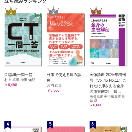
立ち読みランキング
1
2
3
CT診断一問一答
外来で使える痛み診
画像診断 2025年増刊
村上 卓道 神田 知紀
療
号（Vol.45 No.11）こ
￥6,490
片岡 仁美
れだけ押さえる全身
￥5,500
の血管解剖 ―破...
画像診断実行編集委員
会 森...
￥6,600
4
5
6