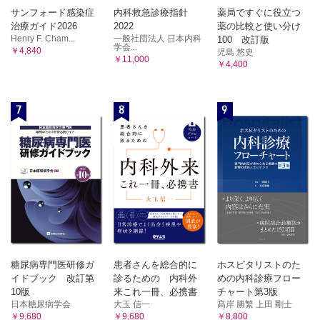
サンフォード感染症
内科救急診療指針
薬局ですぐに役立つ
治療ガイド2026
2022
薬の比較と使い分け
Henry F. Cham...
一般社団法人 日本内科
100 改訂版
学会...
￥4,840
児島 悠史
￥11,000
￥4,400
7
8
9
糖尿病専門医研修ガ
患者さんを総合的に
ホスピタリストのた
イドブック 改訂第
診るための 内科外
めの内科診療フロー
10版
来これ一冊、必携書
チャート第3版
日本糖尿病学会
大玉 信一
髙岸 勝繁 上田 剛士
￥9,680
￥9,680
￥8,800