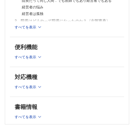
院長だって同じ人間．でも医師でもあり経営者でもある
て，依頼や確認の仕方を変えてもらうことに対して，「Yes」を引き出
すための質問を一緒に考えてみましょう
【COLUMN】言いづらいことを伝える力〈尾崎友哉〉
経営者の悩み
7 コレが院長を怒らせる！ やってはいけない行動，対応〈西條弘
経営者は孤独
展〉
2 院長はどうやって院長になったのか？〈志賀嘉典〉
院長が怒りやすいのはこんな時
すべてを表示
良いと思ってしたことでなぜ怒られるの？
医師や歯科医師，柔道整復師にはこうやってなれる
院長が内心怒っていること
なぜ医師や歯科医師，柔道整復師になろうと思ったのか？
ずばり！ こんな行動が怒らせる
院長になるまでの経歴は様々
院長を怒らせた後はこうしよう！
便利機能
経営や組織の管理が得意だから院長になった人はわずか？
【COLUMN】もう振り回されない！ 事実と解釈の考え方〈尾崎友
哉〉
3 タイプ別院長対応法〈中川淳一朗〉
すべてを表示
【COLUMN】『北風と太陽』〈尾崎友哉〉
あなたの医院の院長はどのタイプ？
8 意外と苦労している院長の心労ベスト５〈多田遼祐〉
タイプ別コミュニケーション法
1位 薬剤師・看護師・歯科衛生士・医療事務スタッフとの人間関
対応機種
【COLUMN】 「第一印象」がもたらす相乗効果〈尾崎友
係・雰囲気
哉〉
2位 スタッフの教育・育成・評価
すべてを表示
3位 経営
4 院長と勤務医では考え方は異なる！ なぜ？〈多田遼祐〉
4位 スタッフの採用
ここが違う！ 院長と勤務医の仕事内容
5位 外部業者とのやり取り
「雇われ院長」ってなに？
あとがき
書籍情報
解説
クリニックの院長の3つの大きな役割
勤務医から開業医になって増える代表的な業務
すべてを表示
開業医のメリットとデメリット
院長も同じ人間