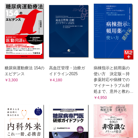
7 コレが院長を怒らせる！ やってはいけない行動，対応
〈西條弘展〉
院長が怒りやすいのはこんな時
良いと思ってしたことでなぜ怒られるの？
院長が内心怒っていること
ずばり！ こんな行動が怒らせる
院長を怒らせた後はこうしよう！
【COLUMN】もう振り回されない！ 事実と解釈の考え方
〈尾崎友哉〉
【COLUMN】『北風と太陽』〈尾崎友哉〉
糖尿病運動療法 154の
高血圧管理・治療ガ
病棟指示と頻用薬の
8 意外と苦労している院長の心労ベスト５〈多田遼祐〉
エビデンス
イドライン2025
使い方 決定版～持
1位 薬剤師・看護師・歯科衛生士・医療事務スタッフとの
参薬対応や病棟での
￥3,300
￥4,180
人間関係・雰囲気
マイナートラブル対
処まで、意外と教わ...
2位 スタッフの教育・育成・評価
￥4,950
3位 経営
4位 スタッフの採用
5位 外部業者とのやり取り
あとがき
解説