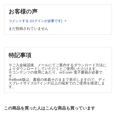
【COLUMN】目は口ほどに物を言う〈尾崎友哉〉
5 院長が期待していること，やってほしくないこと院長の
お客様の声
悪い癖一覧〈多田遼祐〉
院長がいつも考えていること
コメントする (ログインが必要です)
怒りたいわけではない！ スタッフに期待していること
まだ投稿されていません
院長を怒らせない！ スタッフにやってほしくないこと
院長の悪い癖と対処方法
気分を上手く切り替えるアンカリング
【COLUMN】仕事を早く覚える方法と大切なポイント〈尾
崎友哉〉
特記事項
【COLUMN】報告・連絡・相談の大事なポイント〈尾崎友
哉〉
※ご入金確認後、メールにてご案内するダウンロード方法に
よりダウンロードしていただくとご使用いただけます。
【COLUMN】任せる勇気〈尾崎友哉〉
※コンテンツの使用にあたり、m3.com 電子書籍が必要で
6 院長に直して欲しい癖がある時の対処法〈安江正樹〉
す。
※eBook版は、書籍の体裁そのままで表示しますので、ディ
院長からYesを引き出すテクニックとは？
スプレイサイズが7インチ以上の端末でのご使用を推奨しま
す。
【ケース1】院長に「あまり怒らないでほしい」に対して，
「Yes」を引き出すための質問を一緒に考えてみましょう
【ケース2】「 急にあれどうなっている？」と確認する院長
に対して，依頼や確認の仕方を変えてもらうことに対して，
「Yes」を引き出すための質問を一緒に考えてみましょう
この商品を買った人はこんな商品も買っています
【COLUMN】言いづらいことを伝える力〈尾崎友哉〉