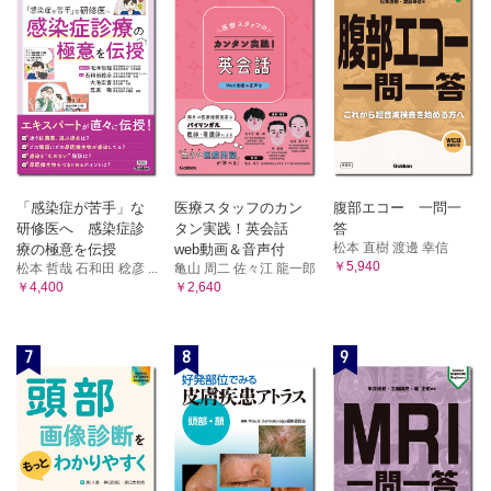
「感染症が苦手」な
医療スタッフのカン
腹部エコー 一問一
研修医へ 感染症診
タン実践！英会話
答
松本 直樹 渡邊 幸信
療の極意を伝授
web動画＆音声付
￥5,940
松本 哲哉 石和田 稔彦 ...
亀山 周二 佐々江 龍一郎
￥4,400
￥2,640
7
8
9