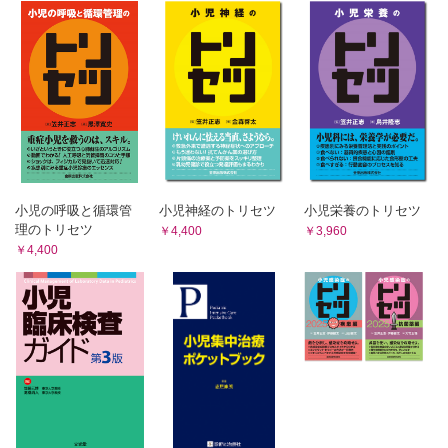
Q22 各てんかん症候群における推奨薬剤は何でしょうか？
Q50 熱性けいれんでは意識回復までにどれくらいかかりますか？
［岡西 徹］
［田中亮介］
Q23 ACTH療法について教えてください［伊藤祐史］
Q51 熱性けいれんと鑑別すべき疾患は何でしょうか？［福山哲広］
Q24 てんかんにおけるケトン食療法について教えてくださ
Q52 熱性けいれんが止まったかどうか，どのように判断したらよい
い［伊藤 進］
でしょうか？［奥村彰久］
Q53 熱性けいれんの子どもに脳波や頭部CT/MRをとったほうがよ
Q25 てんかんで手術が必要になるのはどのような場合でし
いでしょうか？［城所博之］
ょうか？［本田涼子］
Q54 熱性けいれんの予防は必要でしょうか．必要な場合はどのよう
Q26 迷走神経刺激療法とは何でしょうか？［白石秀明］
に行いますか？［高山留美子］
Q27 どのような患者なら抗てんかん薬をやめることができ
Q55 熱性けいれんの子どもに対して注意すべき薬剤はありますか？
るのでしょうか？［福村 忍］
（解熱薬・抗ヒスタミン薬・テオフィリン）［深沢達也］
小児の呼吸と循環管
小児神経のトリセツ
小児栄養のトリセツ
5．てんかんを巡る諸問題
Q56 家庭で熱性けいれんが起きたときはどのように対応すればよい
理のトリセツ
￥4,400
￥3,960
Q28 保護者の方にてんかんについてわかりやすく伝えるコ
でしょうか？［里 龍晴］
￥4,400
ツは何でしょうか？［松尾宗明］
Q57 熱性けいれんの子どもに予防接種をしてもよいでしょうか？
［森本昌史］
Q29 病院の外でてんかん発作が生じた場合の対処法につい
Q58 熱性けいれんの予後，特にてんかんとの関係について教えてく
て教えてください［辻 健史］
ださい［江川 潔］
Q30 てんかんにおけるスティグマとは何でしょうか？［植
IV 胃腸炎関連けいれん
松有里佳］
Q59 胃腸炎関連けいれんとは何でしょうか？［沼本真吾］
Q31 日常生活や学校生活での注意点は何でしょうか？［植
Q60 胃腸炎関連けいれんと鑑別すべき疾患は何でしょうか？［島川
田佑樹］
修一］
Q32 てんかん患者の運転免許の取得や職業の制限について
Q61 胃腸炎関連けいれんの治療について教えてください［奥村彰
教えてください［西田拓司］
久］
V 非てんかん性発作
Q33 てんかんをもつ女性に関する注意点は何でしょうか？