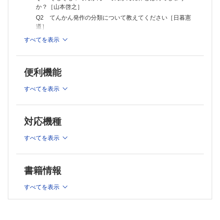
Q20 新規抗てんかん薬について教えてください［石田 悠 山中
か？［山本啓之］
岳］
Q2 てんかん発作の分類について教えてください［日暮憲
Q21 抗てんかん薬の副作用とその対処法を教えてください［岩崎俊
道］
之］
Q3 てんかん症候群の分類について教えてください［日暮
すべてを表示
Q22 各てんかん症候群における推奨薬剤は何でしょうか？［岡西
憲道］
徹］
Q4 てんかんを起こす基礎疾患には何がありますか？［鈴
Q23 ACTH療法について教えてください［伊藤祐史］
木保宏］
Q24 てんかんにおけるケトン食療法について教えてください［伊
便利機能
Q5 てんかんを疑う徴候の病歴聴取のコツは？［榎 日出
藤 進］
夫］
Q25 てんかんで手術が必要になるのはどのような場合でしょうか？
すべてを表示
［本田涼子］
Q6 初心者が知っておくべきてんかん（自然終息性および
Q26 迷走神経刺激療法とは何でしょうか？［白石秀明］
薬剤抵抗性）は何でしょうか？［高橋 悟］
Q27 どのような患者なら抗てんかん薬をやめることができるのでし
Q7 初回発作の患者さんにはどのように対応すればよいで
対応機種
ょうか？［福村 忍］
しょうか？［伊藤智城］
5．てんかんを巡る諸問題
Q8 てんかん重積状態とその対処法について教えてくださ
すべてを表示
Q28 保護者の方にてんかんについてわかりやすく伝えるコツは何で
い［菊池健二郎］
しょうか？［松尾宗明］
2．てんかんの検査
Q29 病院の外でてんかん発作が生じた場合の対処法について教えて
ください［辻 健史］
Q9 てんかんを疑った場合に，脳波をとる意義とそのタイ
書籍情報
Q30 てんかんにおけるスティグマとは何でしょうか？［植松有里
ミングについて教えてください［加藤 徹］
佳］
Q10 脳波がよくわからないのですが，どうすればよいでし
すべてを表示
Q31 日常生活や学校生活での注意点は何でしょうか？［植田佑樹］
ょうか？［久保田哲夫］
Q32 てんかん患者の運転免許の取得や職業の制限について教えてく
Q11 長時間脳波はどのようなときに必要でしょうか？［馬
ださい［西田拓司］
場信平］
Q33 てんかんをもつ女性に関する注意点は何でしょうか？［赤坂真