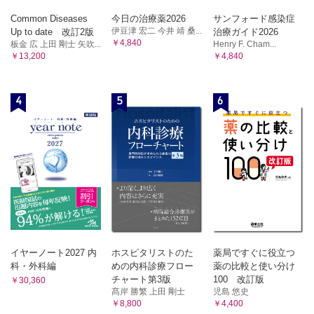
Q56 家庭で熱性けいれんが起きたときはどのように対応す
Common Diseases
今日の治療薬2026
サンフォード感染症
ればよいでしょうか？［里 龍晴］
伊豆津 宏二 今井 靖 桑...
Up to date 改訂2版
治療ガイド2026
Q57 熱性けいれんの子どもに予防接種をしてもよいでしょ
￥4,840
板金 広 上田 剛士 矢吹...
Henry F. Cham...
うか？［森本昌史］
￥13,200
￥4,840
Q58 熱性けいれんの予後，特にてんかんとの関係について
教えてください［江川 潔］
IV 胃腸炎関連けいれん
4
5
6
Q59 胃腸炎関連けいれんとは何でしょうか？［沼本真吾］
Q60 胃腸炎関連けいれんと鑑別すべき疾患は何でしょう
か？［島川修一］
Q61 胃腸炎関連けいれんの治療について教えてください
［奥村彰久］
V 非てんかん性発作
Q62 憤怒けいれんや身震い発作に対する対応を教えてくだ
さい［久保田哲夫］
Q63 失神に対する対応を教えてください［九鬼一郎］
あとがき
イヤーノート2027 内
ホスピタリストのた
薬局ですぐに役立つ
索引
科・外科編
めの内科診療フロー
薬の比較と使い分け
チャート第3版
100 改訂版
￥30,360
髙岸 勝繁 上田 剛士
児島 悠史
￥8,800
￥4,400