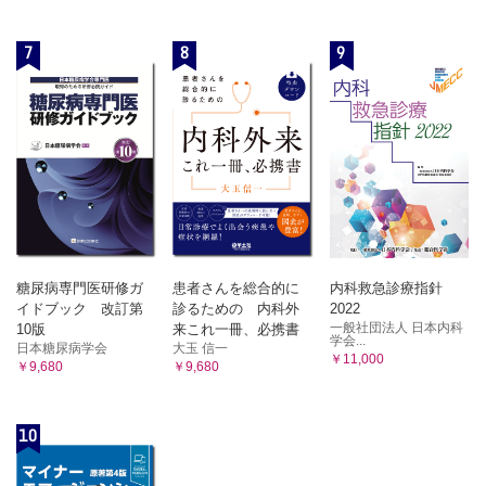
7
8
9
糖尿病専門医研修ガ
患者さんを総合的に
内科救急診療指針
イドブック 改訂第
診るための 内科外
2022
一般社団法人 日本内科
10版
来これ一冊、必携書
学会...
日本糖尿病学会
大玉 信一
￥11,000
￥9,680
￥9,680
10