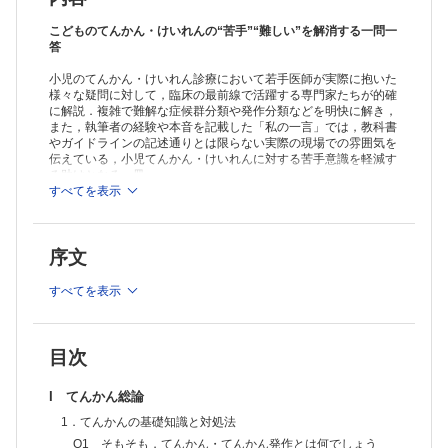
Q8 てんかん重積状態とその対処法について教えてください［菊池
健二郎］
こどものてんかん・けいれんの“苦手”“難しい”を解消する一問一
2．てんかんの検査
答
Q9 てんかんを疑った場合に，脳波をとる意義とそのタイミングに
小児のてんかん・けいれん診療において若手医師が実際に抱いた
ついて教えてください［加藤 徹］
様々な疑問に対して，臨床の最前線で活躍する専門家たちが的確
Q10 脳波がよくわからないのですが，どうすればよいでしょうか？
に解説．複雑で難解な症候群分類や発作分類などを明快に解き，
［久保田哲夫］
また，執筆者の経験や本音を記載した「私の一言」では，教科書
Q11 長時間脳波はどのようなときに必要でしょうか？［馬場信平］
やガイドラインの記述通りとは限らない実際の現場での雰囲気を
Q12 てんかんを疑った場合に，頭部MRIをとる意義は何でしょう
伝えている，小児てんかん・けいれんに対する苦手意識を軽減す
か？［伊藤希美］
る助けとなる一冊．
Q13 てんかんにおける遺伝子解析の意義を教えてください［東 慶
すべてを表示
※本製品はPCでの閲覧も可能です。
輝］
製品のご購入後、「購入済ライセンス一覧」より、オンライン環
Q14 抗てんかん薬の血中濃度測定などの採血はどうすればよいでし
境で閲覧可能なPDF版をご覧いただけます。詳細は
こちら
でご確
ょうか？［糸見和也］
序文
認ください。
3．てんかんの鑑別，紹介のタイミング
推奨ブラウザ： Firefox 最新版 / Google Chrome 最新版 / Safari
Q15 てんかん発作とそうでないものの見分け方を教えてください
最新版
すべてを表示
［白石秀明］
PCブラウザ閲覧では動画再生には対応しておりません。
Q16 心因性非てんかん性発作との鑑別はどうすればよいでしょう
か？［遠山 潤］
Q17 どのような場合に専門医に紹介するのが望ましいですか？［宮
目次
本雄策］
4．てんかんの治療
I てんかん総論
Q18 どのような患者に抗てんかん薬が必要なのでしょうか？［柿坂
1．てんかんの基礎知識と対処法
庸介］
Q19 抗てんかん薬の選択について教えてください［川村健太郎］
Q1 そもそも，てんかん・てんかん発作とは何でしょう