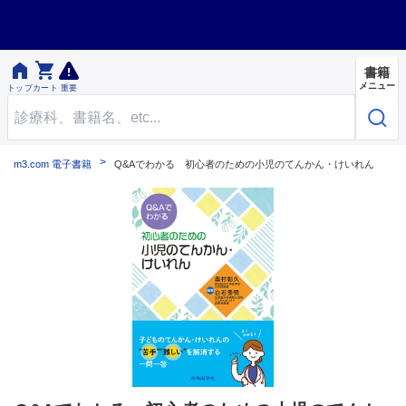


書籍
メニュー
トップ
カート
重要
m3.com 電子書籍
Q&Aでわかる 初心者のための小児のてんかん・けいれん