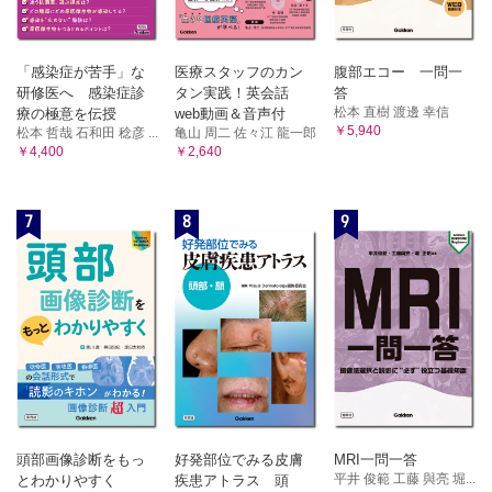
「感染症が苦手」な
医療スタッフのカン
腹部エコー 一問一
研修医へ 感染症診
タン実践！英会話
答
松本 直樹 渡邊 幸信
療の極意を伝授
web動画＆音声付
￥5,940
松本 哲哉 石和田 稔彦 ...
亀山 周二 佐々江 龍一郎
￥4,400
￥2,640
7
8
9
頭部画像診断をもっ
好発部位でみる皮膚
MRI一問一答
平井 俊範 工藤 與亮 堀...
とわかりやすく
疾患アトラス 頭