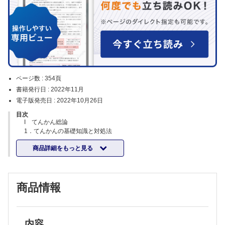
ページ数 :
354頁
書籍発行日 :
2022年11月
電子版発売日 :
2022年10月26日
目次
I てんかん総論
1．てんかんの基礎知識と対処法
Q1 そもそも，てんかん・てんかん発作とは何でしょうか？［山本
商品詳細をもっと見る
啓之］
Q2 てんかん発作の分類について教えてください［日暮憲道］
Q3 てんかん症候群の分類について教えてください［日暮憲道］
Q4 てんかんを起こす基礎疾患には何がありますか？［鈴木保宏］
商品情報
Q5 てんかんを疑う徴候の病歴聴取のコツは？［榎 日出夫］
Q6 初心者が知っておくべきてんかん（自然終息性および薬剤抵抗
性）は何でしょうか？［高橋 悟］
Q7 初回発作の患者さんにはどのように対応すればよいでしょう
か？［伊藤智城］
内容