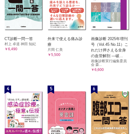
CT診断一問一答
外来で使える痛み診
画像診断 2025年増刊
村上 卓道 神田 知紀
療
号（Vol.45 No.11）こ
￥6,490
片岡 仁美
れだけ押さえる全身
￥5,500
の血管解剖 ―破...
画像診断実行編集委員
会 森...
￥6,600
4
5
6