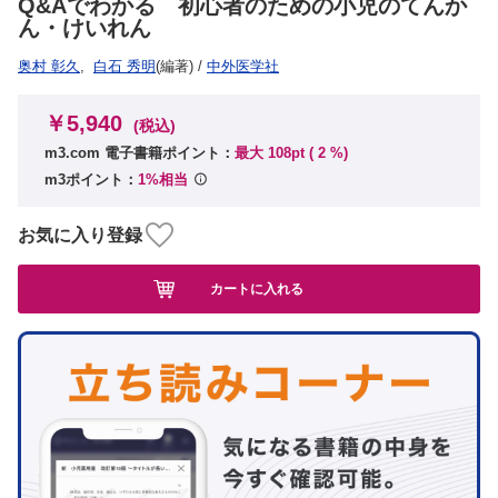
Q&Aでわかる 初心者のための小児のてんか
ん・けいれん
奥村 彰久
,
白石 秀明
(編著)
/
中外医学社
￥5,940
(税込)
m3.com 電子書籍ポイント：
最大 108pt (
2
%)
m3ポイント：
1%相当
お気に入り登録
カートに入れる