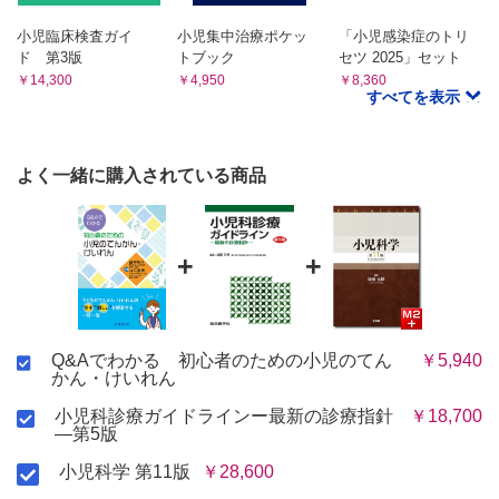
Q62 憤怒けいれんや身震い発作に対する対応を教えてください［久
［赤坂真奈美］
保田哲夫］
Q34 神経発達症とてんかんとの関係を教えてください［丸
小児臨床検査ガイ
小児集中治療ポケッ
「小児感染症のトリ
Q63 失神に対する対応を教えてください［九鬼一郎］
山幸一］
ド 第3版
トブック
セツ 2025」セット
あとがき
Q35 頭痛とてんかんの関係を教えてください［柿坂庸介］
￥14,300
￥4,950
￥8,360
索引
すべてを表示
Q36 てんかん患者の突然死や自殺について教えてください
［阿部裕一］
II てんかん各論
Q37 良性乳児てんかんについて教えてください［奥村彰
よく一緒に購入されている商品
久］
Q38 中心側頭部棘波を示す小児てんかんについて教えてく
ださい［安部信平］
+
+
Q39 Panayiotopoulos症候群について教えてください［五
十嵐鮎子］
Q40 小児欠神てんかんについて教えてください［倉橋宏
和］
Q41 若年ミオクロニーてんかん（JME）について教えてく
Q&Aでわかる 初心者のための小児のてん
￥5,940
ださい［今村 淳］
かん・けいれん
Q42 点頭てんかん（West症候群）について教えてください
小児科診療ガイドラインー最新の診療指針
￥18,700
［小林 悠］
―第5版
Q43 Dravet症候群について教えてください［坂内優子］
Q44 早期乳児てんかん性脳症（大田原症候群）について教
小児科学 第11版
￥28,600
えてください［植松 貢］