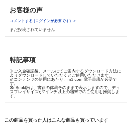
Q12 てんかんを疑った場合に，頭部MRIをとる意義は何で
奈美］
しょうか？［伊藤希美］
お客様の声
Q34 神経発達症とてんかんとの関係を教えてください［丸山幸一］
Q13 てんかんにおける遺伝子解析の意義を教えてください
Q35 頭痛とてんかんの関係を教えてください［柿坂庸介］
［東 慶輝］
Q36 てんかん患者の突然死や自殺について教えてください［阿部裕
コメントする (ログインが必要です)
一］
Q14 抗てんかん薬の血中濃度測定などの採血はどうすれば
まだ投稿されていません
II てんかん各論
よいでしょうか？［糸見和也］
Q37 良性乳児てんかんについて教えてください［奥村彰久］
3．てんかんの鑑別，紹介のタイミング
Q38 中心側頭部棘波を示す小児てんかんについて教えてください
Q15 てんかん発作とそうでないものの見分け方を教えてく
［安部信平］
ださい［白石秀明］
Q39 Panayiotopoulos症候群について教えてください［五十嵐鮎
Q16 心因性非てんかん性発作との鑑別はどうすればよいで
子］
特記事項
しょうか？［遠山 潤］
Q40 小児欠神てんかんについて教えてください［倉橋宏和］
Q41 若年ミオクロニーてんかん（JME）について教えてください
Q17 どのような場合に専門医に紹介するのが望ましいです
※ご入金確認後、メールにてご案内するダウンロード方法に
［今村 淳］
か？［宮本雄策］
よりダウンロードしていただくとご使用いただけます。
Q42 点頭てんかん（West症候群）について教えてください［小
※コンテンツの使用にあたり、m3.com 電子書籍が必要で
4．てんかんの治療
す。
林 悠］
Q18 どのような患者に抗てんかん薬が必要なのでしょう
※eBook版は、書籍の体裁そのままで表示しますので、ディ
Q43 Dravet症候群について教えてください［坂内優子］
スプレイサイズが7インチ以上の端末でのご使用を推奨しま
か？［柿坂庸介］
Q44 早期乳児てんかん性脳症（大田原症候群）について教えてくだ
す。
Q19 抗てんかん薬の選択について教えてください［川村健
さい［植松 貢］
太郎］
Q45 Lennox-Gastaut症候群について教えてください［山本啓之］
Q20 新規抗てんかん薬について教えてください［石田
Q46 側頭葉てんかんについて教えてください［中島 翠］
悠 山中 岳］
III 熱性けいれん
この商品を買った人はこんな商品も買っています
Q47 熱性けいれんとは何でしょうか？［夏目 淳］
Q21 抗てんかん薬の副作用とその対処法を教えてください
Q48 熱性けいれんと年齢との関係を教えてください［柏木 充］
［岩崎俊之］
Q49 複雑型熱性けいれんについて教えてください［二階堂弘輝］