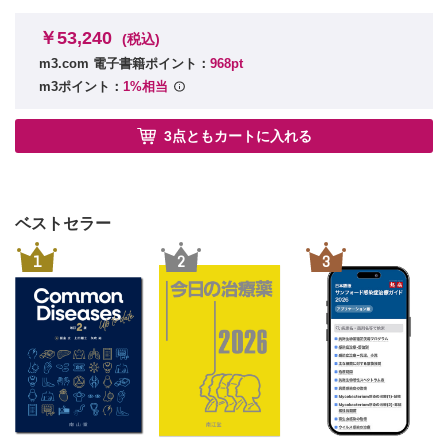
Q45 Lennox-Gastaut症候群について教えてください［山本
啓之］
￥53,240
(税込)
Q46 側頭葉てんかんについて教えてください［中島 翠］
m3.com 電子書籍ポイント：
968pt
III 熱性けいれん
m3ポイント：
1%相当
Q47 熱性けいれんとは何でしょうか？［夏目 淳］
Q48 熱性けいれんと年齢との関係を教えてください［柏
3点ともカートに入れる
木 充］
Q49 複雑型熱性けいれんについて教えてください［二階堂
弘輝］
Q50 熱性けいれんでは意識回復までにどれくらいかかりま
すか？［田中亮介］
ベストセラー
Q51 熱性けいれんと鑑別すべき疾患は何でしょうか？［福
1
2
3
山哲広］
Q52 熱性けいれんが止まったかどうか，どのように判断し
たらよいでしょうか？［奥村彰久］
Q53 熱性けいれんの子どもに脳波や頭部CT/MRをとったほ
うがよいでしょうか？［城所博之］
Q54 熱性けいれんの予防は必要でしょうか．必要な場合は
どのように行いますか？［高山留美子］
Q55 熱性けいれんの子どもに対して注意すべき薬剤はあり
ますか？（解熱薬・抗ヒスタミン薬・テオフィリン）［深沢
達也］