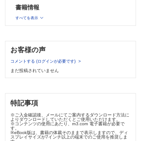
病診療に強くなる(7/1配信予定)
書籍情報
・治療 CHIRYO 2023年8月 Vol.105 No.8 発達障害×慢性疾患(8/1
配信予定)
すべてを表示
・治療 CHIRYO 2023年9月 Vol.105 No.9 とことん深めるライフ
ストーリー 職業編(9/1配信予定)
・治療 CHIRYO 2023年10月 Vol.105 No.10 明日から始める！ ジ
ェネラリストのための転倒予防アプローチ(10/1配信予定)
・治療 CHIRYO 2023年11月 Vol.105 No.11 総合診療×脳梗塞
お客様の声
(11/1配信予定)
・治療 CHIRYO 2023年12月 Vol.105 No.12 看取りについて考え
コメントする (ログインが必要です)
る(12/1配信予定)
※各号の配信予定は変更になる場合がございます。
まだ投稿されていません
※本製品はPCでの閲覧も可能です。
製品のご購入後、「購入済ライセンス一覧」より、オンライン環
境で閲覧可能なPDF版をご覧いただけます。詳細は
こちら
でご確
認ください。
推奨ブラウザ： Firefox 最新版 / Google Chrome 最新版 / Safari
特記事項
最新版
※ご入金確認後、メールにてご案内するダウンロード方法に
よりダウンロードしていただくとご使用いただけます。
※コンテンツの使用にあたり、m3.com 電子書籍が必要で
す。
※eBook版は、書籍の体裁そのままで表示しますので、ディ
スプレイサイズが7インチ以上の端末でのご使用を推奨しま