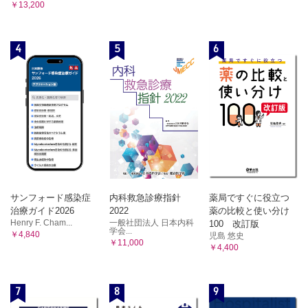
￥13,200
4
5
6
サンフォード感染症
内科救急診療指針
薬局ですぐに役立つ
治療ガイド2026
2022
薬の比較と使い分け
Henry F. Cham...
一般社団法人 日本内科
100 改訂版
学会...
￥4,840
児島 悠史
￥11,000
￥4,400
7
8
9