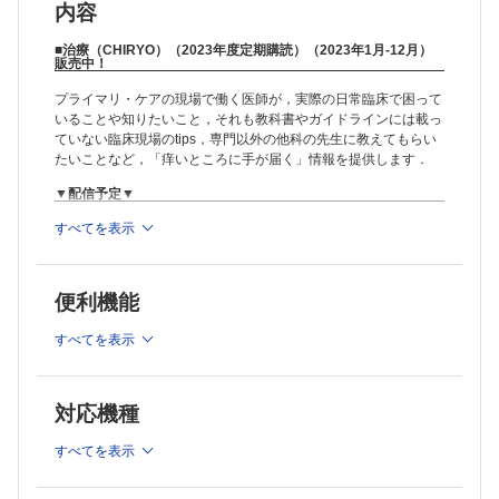
内容
■治療（CHIRYO）（2023年度定期購読）（2023年1月-12月）
販売中！
プライマリ・ケアの現場で働く医師が，実際の日常臨床で困って
いることや知りたいこと，それも教科書やガイドラインには載っ
ていない臨床現場のtips，専門以外の他科の先生に教えてもらい
たいことなど，「痒いところに手が届く」情報を提供します．
▼配信予定▼
すべてを表示
・治療 CHIRYO 2023年1月 Vol.105 No.1 困ったときの2の手，3
の手 今こそ知りたい漢方・鍼灸(1/1配信予定)
・治療 CHIRYO 2023年2月 Vol.105 No.2 不明熱カルテ(2/1配信
予定)
便利機能
・治療 CHIRYO 2023年3月 Vol.105 No.3 ポストコロナの感染症
(3/1配信予定)
すべてを表示
・治療 CHIRYO 2023年4月 Vol.105 No.4 達人に学ぶ 小児の発
熱・皮膚疾患(4/1配信予定)
・治療 CHIRYO 2023年5月 Vol.105 No.5 運動療法・食事療法の
対応機種
エッセンス(5/1配信予定)
・治療 CHIRYO 2023年6月 Vol.105 No.6 患者の不安をやわらげ
すべてを表示
るクリニカルスキル(6/1配信予定)
・治療 CHIRYO 2023年7月 Vol.105 No.7 関節痛 リウマチ・膠原