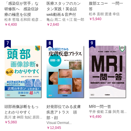
「感染症が苦手」な
医療スタッフのカン
腹部エコー 一問一
研修医へ 感染症診
タン実践！英会話
答
松本 直樹 渡邊 幸信
療の極意を伝授
web動画＆音声付
￥5,940
松本 哲哉 石和田 稔彦 ...
亀山 周二 佐々江 龍一郎
￥4,400
￥2,640
7
8
9
頭部画像診断をもっ
好発部位でみる皮膚
MRI一問一答
平井 俊範 工藤 與亮 堀...
とわかりやすく
疾患アトラス 頭
￥6,490
黒川 遼 神田 知紀 原田...
部・顔
￥5,060
Visual Dermat...
￥12,045