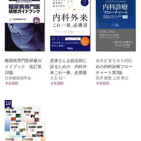
糖尿病専門医研修ガ
患者さんを総合的に
ホスピタリストのた
イドブック 改訂第
診るための 内科外
めの内科診療フロー
10版
来これ一冊、必携書
チャート第3版
日本糖尿病学会
大玉 信一
髙岸 勝繁 上田 剛士
￥9,680
￥9,680
￥8,800
10