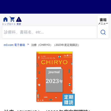


書籍
メニュー
トップ
カート
重要
m3.com 電子書籍
治療（CHIRYO）（2023年度定期購読）