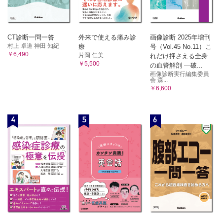
CT診断一問一答
外来で使える痛み診
画像診断 2025年増刊
村上 卓道 神田 知紀
療
号（Vol.45 No.11）こ
￥6,490
片岡 仁美
れだけ押さえる全身
￥5,500
の血管解剖 ―破...
画像診断実行編集委員
会 森...
￥6,600
4
5
6