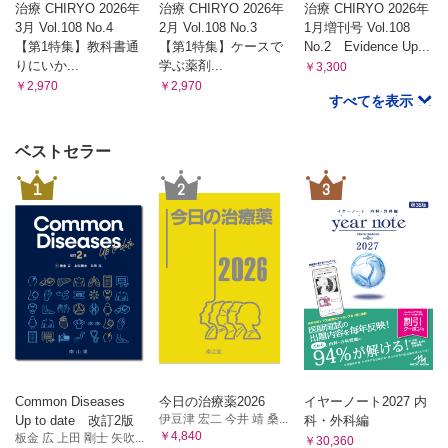
治療 CHIRYO 2026年
治療 CHIRYO 2026年
治療 CHIRYO 2026年
3月 Vol.108 No.4
2月 Vol.108 No.3
1月増刊号 Vol.108
【第1特集】教科書通
【第1特集】ケースで
No.2 Evidence Up...
りにいか...
学ぶ薬剤...
￥3,300
￥2,970
￥2,970
すべてを表示
ベストセラー
1
2
3
Common Diseases
今日の治療薬2026
イヤーノート2027 内
伊豆津 宏二 今井 靖 桑...
Up to date 改訂2版
科・外科編
￥4,840
板金 広 上田 剛士 矢吹...
￥30,360