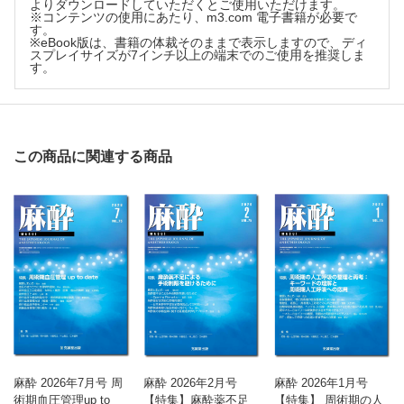
よりダウンロードしていただくとご使用いただけます。
手術室におけるHFNC の活用 坂口雄一
※コンテンツの使用にあたり、m3.com 電子書籍が必要で
す。
※eBook版は、書籍の体裁そのままで表示しますので、ディ
スプレイサイズが7インチ以上の端末でのご使用を推奨しま
す。
この商品に関連する商品
麻酔 2026年7月号 周
麻酔 2026年2月号
麻酔 2026年1月号
術期血圧管理up to
【特集】麻酔薬不足
【特集】 周術期の人