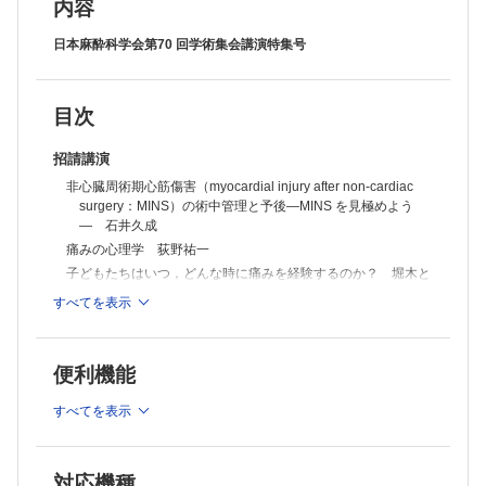
With コロナ時代の区域麻酔：パンデミックから学んだこと 堀田訓久
内容
災害時の医療体制作り―病院は？ 地域は？― 山下和範
招待講演
日本麻酔科学会第70 回学術集会講演特集号
日本循環器学会ガイドライン2022「非心臓手術における合併心疾患の
評価と管理に関するガイドライン」の要点 平岡栄治
呼吸の揺らぎに隠された情報を解読する 越久仁敬
目次
小児・新生児への薬の適応外使用とは 河田 興
不妊症診療における保険適用拡大とその展望 廣田 泰
招請講演
侵害受容体TRPV1 富永真琴
循環器領域における人工臓器の現状と展望 宮川 繁
非心臓周術期心筋傷害（myocardial injury after non-cardiac
リハビリテーション栄養からみたプレハビリテーションとサルコペニ
surgery：MINS）の術中管理と予後―MINS を見極めよう
ア 若林秀隆
― 石井久成
現場実践に活かす「臨床倫理」の考え方―倫理的推論（ethical
痛みの心理学 荻野祐一
reasoning）を中心に― 板井孝壱郎
子どもたちはいつ，どんな時に痛みを経験するのか？ 堀木と
妥当な学習者評価を行うためには？ ―評価額の基本から学んでみよう
しみ
― 松山 泰
すべてを表示
学術委員会：学会賞記念講演
喫煙と痛み―ニコチンがつくり出す慢性疼痛― 飯田宏樹
より安全な全身麻酔管理を目指す筋弛緩薬使用方法の臨床研究 磯野史
鎮静管理の新たな武器を求めて―レミマゾラム，レミフェンタ
朗
ニル，吸入麻酔薬の可能性― 土井松幸
便利機能
ヒト屈曲反射ワインドアップ観察の低侵襲手法 谷口智哉ほか
microRNA が関与する疾患の成り立ちと麻酔管理 石川真士
手術室におけるHFNC の活用 坂口雄一
看護師による特定行為周術期管理の現状と今後の展望 川口昌
すべてを表示
彦
術後せん妄の現況と展望 里元麻衣子
With コロナ時代の区域麻酔：パンデミックから学んだこと
対応機種