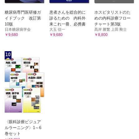
糖尿病専門医研修ガ
患者さんを総合的に
ホスピタリストのた
イドブック 改訂第
診るための 内科外
めの内科診療フロー
10版
来これ一冊、必携書
チャート第3版
日本糖尿病学会
大玉 信一
髙岸 勝繁 上田 剛士
￥9,680
￥9,680
￥8,800
10
〈眼科診療ビジュア
ルラーニング〉1～6
巻セット