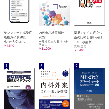
サンフォード感染症
内科救急診療指針
薬局ですぐに役立つ
治療ガイド2026
2022
薬の比較と使い分け
Henry F. Cham...
一般社団法人 日本内科
100 改訂版
学会...
￥4,840
児島 悠史
￥11,000
￥4,400
7
8
9