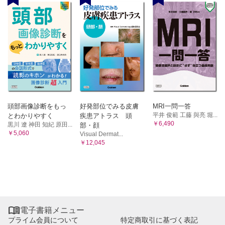
頭部画像診断をもっ
好発部位でみる皮膚
MRI一問一答
平井 俊範 工藤 與亮 堀...
とわかりやすく
疾患アトラス 頭
￥6,490
黒川 遼 神田 知紀 原田...
部・顔
￥5,060
Visual Dermat...
￥12,045

電子書籍メニュー
プライム会員について
特定商取引に基づく表記