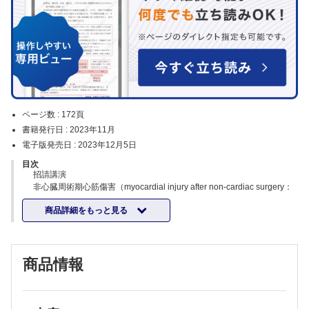
ページ数 :
172頁
書籍発行日 :
2023年11月
電子版発売日 :
2023年12月5日
目次
招請講演
非心臓周術期心筋傷害（myocardial injury after non-cardiac surgery：
MINS）の術中管理と予後―MINS を見極めよう― 石井久成
商品詳細をもっと見る
痛みの心理学 荻野祐一
子どもたちはいつ，どんな時に痛みを経験するのか？ 堀木としみ
喫煙と痛み―ニコチンがつくり出す慢性疼痛― 飯田宏樹
鎮静管理の新たな武器を求めて―レミマゾラム，レミフェンタニル，吸
商品情報
入麻酔薬の可能性― 土井松幸
microRNA が関与する疾患の成り立ちと麻酔管理 石川真士
看護師による特定行為周術期管理の現状と今後の展望 川口昌彦
術後せん妄の現況と展望 里元麻衣子