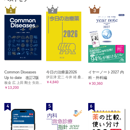
1
2
3
Common Diseases
今日の治療薬2026
イヤーノート2027 内
伊豆津 宏二 今井 靖 桑...
Up to date 改訂2版
科・外科編
￥4,840
板金 広 上田 剛士 矢吹...
￥30,360
￥13,200
4
5
6