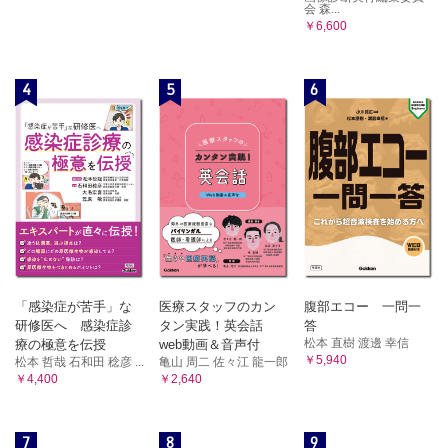
会 森...
￥6,600
4
5
6
「感染症が苦手」な
医療スタッフのカン
腹部エコー 一問一
研修医へ 感染症診
タン実践！英会話
答
松本 直樹 渡邊 幸信
療の極意を伝授
web動画＆音声付
￥5,940
松本 哲哉 石和田 稔彦 ...
亀山 周二 佐々江 龍一郎
￥4,400
￥2,640
7
8
9