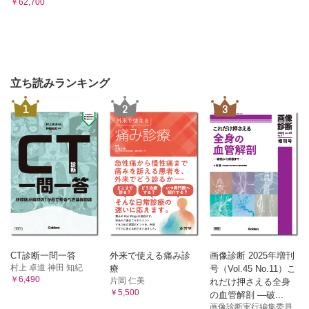
￥62,700
立ち読みランキング
1
2
3
CT診断一問一答
外来で使える痛み診
画像診断 2025年増刊
村上 卓道 神田 知紀
療
号（Vol.45 No.11）こ
￥6,490
片岡 仁美
れだけ押さえる全身
￥5,500
の血管解剖 ―破...
画像診断実行編集委員