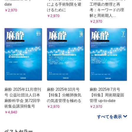
date
による手術制限を避
工呼吸の整理と再
けるために
考：キーワードの理
￥2,970
解と周術期人...
￥2,970
￥2,970
麻酔 2025年11月増刊
麻酔 2025年10月号
麻酔 2025年7月号
号 公益社団法人日本
【特集】分離肺換気
【特集】周術期凝固
麻酔科学会 第72回学
の気道管理を極める
管理 up-to-date
術集会講演特集号
￥2,970
￥2,970
￥4,840
すべてを表示
ベストセラー