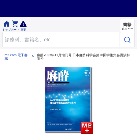


書籍
メニュー
トップ
カート
重要
m3.com 電子書
麻酔2023年11月増刊号 日本麻酔科学会第70回学術集会講演特
籍
集号