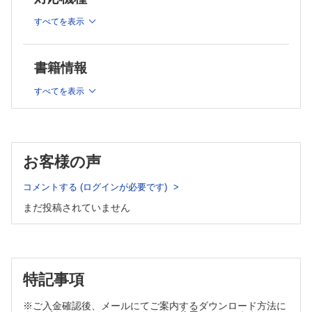
堀田訓久
災害時の医療体制作り―病院は？ 地域は？― 山下和範
すべてを表示
招待講演
日本循環器学会ガイドライン2022「非心臓手術における合併
書籍情報
心疾患の評価と管理に関するガイドライン」の要点 平岡栄
治
すべてを表示
呼吸の揺らぎに隠された情報を解読する 越久仁敬
小児・新生児への薬の適応外使用とは 河田 興
不妊症診療における保険適用拡大とその展望 廣田 泰
侵害受容体TRPV1 富永真琴
循環器領域における人工臓器の現状と展望 宮川 繁
お客様の声
リハビリテーション栄養からみたプレハビリテーションとサル
コペニア 若林秀隆
コメントする (ログインが必要です)
現場実践に活かす「臨床倫理」の考え方―倫理的推論（ethical
まだ投稿されていません
reasoning）を中心に― 板井孝壱郎
妥当な学習者評価を行うためには？ ―評価額の基本から学ん
でみよう― 松山 泰
学術委員会：学会賞記念講演
特記事項
より安全な全身麻酔管理を目指す筋弛緩薬使用方法の臨床研
究 磯野史朗
ヒト屈曲反射ワインドアップ観察の低侵襲手法 谷口智哉ほか
※ご入金確認後、メールにてご案内するダウンロード方法に