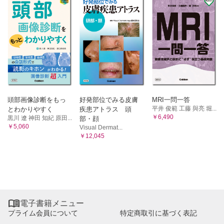
頭部画像診断をもっ
好発部位でみる皮膚
MRI一問一答
平井 俊範 工藤 與亮 堀...
とわかりやすく
疾患アトラス 頭
￥6,490
黒川 遼 神田 知紀 原田...
部・顔
￥5,060
Visual Dermat...
￥12,045

電子書籍メニュー
プライム会員について
特定商取引に基づく表記