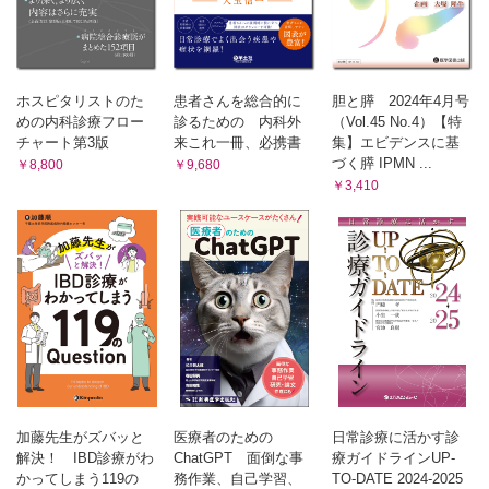
2）臨床に役立つ病理（全4回） 胆膵細胞診・生検診断 第4
回：膵生検
久留米大学病院臨床検査部 内藤 嘉紀
3）腹痛を診る（全4回） 第3回：ACNES（前皮神経絞扼症
候群）
ホスピタリストのた
患者さんを総合的に
胆と膵 2024年4月号
大船中央病院内科 中野 弘康
めの内科診療フロー
診るための 内科外
（Vol.45 No.4）【特
4）腹部エコー（全4回） 第4回：ひと手間かければ意外と見
チャート第3版
来これ一冊、必携書
集】エビデンスに基
える“膵臓”
づく膵 IPMN ...
￥8,800
￥9,680
日本大学医学部内科学系消化器肝臓内科 小川 眞広
￥3,410
5）医療機器開発のイロハ（全4回） 第4回：死の谷を越えて
岡山大学病院新医療研究開発センター 内田 大輔
6）内視鏡医が知りたい腹腔鏡・内視鏡合同手術の実際
済生会横浜市東部病院消化器外科 森本 洋輔，他
7）外科医からみた虫垂炎あれこれ（全3回） 第1回：虫垂炎
の治療戦略
永寿総合病院外科 青山 純也，他
8）メタ解析を読む（全4回） 第1回：メタ解析の歴史〜研究
デザインの概論
のぶまさクリニック 高垣 伸匡
ライブセミナーレポート
加藤先生がズバッと
医療者のための
日常診療に活かす診
解決！ IBD診療がわ
ChatGPT 面倒な事
療ガイドラインUP-
第124回日本消化器内視鏡学会北海道支部例会ESDライブセ
かってしまう119の
務作業、自己学習、
TO-DATE 2024-2025
ミナー