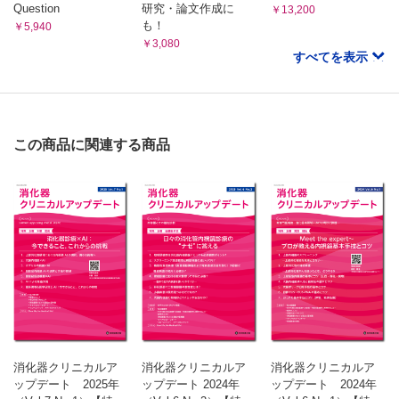
Question
研究・論文作成に
￥13,200
斗南病院消化器内科 住吉 徹哉
も！
￥5,940
クローズアップ！ メディカルスタッフ！
￥3,080
病理技師・細胞検査士の働き
すべてを表示
久留米大学病院病理診断科・病理部 河原 明彦，他
この商品に関連する商品
消化器クリニカルア
消化器クリニカルア
消化器クリニカルア
ップデート 2025年
ップデート 2024年
ップデート 2024年