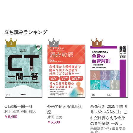
立ち読みランキング
1
2
3
CT診断一問一答
外来で使える痛み診
画像診断 2025年増刊
村上 卓道 神田 知紀
療
号（Vol.45 No.11）こ
￥6,490
片岡 仁美
れだけ押さえる全身
￥5,500
の血管解剖 ―破...
画像診断実行編集委員
会 森...