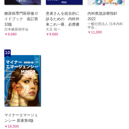
糖尿病専門医研修ガ
患者さんを総合的に
内科救急診療指針
イドブック 改訂第
診るための 内科外
2022
一般社団法人 日本内科
10版
来これ一冊、必携書
学会...
日本糖尿病学会
大玉 信一
￥11,000
￥9,680
￥9,680
10
マイナーエマージェ
ンシー 原著第4版
￥16,500