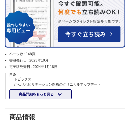
ページ数 :
148頁
書籍発行日 :
2023年10月
電子版発売日 :
2024年1月18日
目次
トピックス
がんリハビリテーション医療のクリニカルアップデート
日本大学医学部リハビリテーション医学分野 新見 昌央
商品詳細をもっと見る
エルゴノミクスを学ぼう─人間工学と内視鏡
医療法人山下病院消化器内科 松崎 一平，他
消化管機能検査の発展：消化管運動障害と機能性消化管疾患
九州大学大学院医学研究院・病態制御内科学 伊原 栄吉
商品情報
特集 潰瘍性大腸炎について基本から最新まで改めて学んでみよう
序文
東京慈恵会医科大学内科学講座消化器・肝臓内科 猿田 雅之