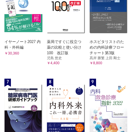
イヤーノート2027 内
薬局ですぐに役立つ
ホスピタリストのた
科・外科編
薬の比較と使い分け
めの内科診療フロー
100 改訂版
チャート第3版
￥30,360
児島 悠史
髙岸 勝繁 上田 剛士
￥4,400
￥8,800
7
8
9