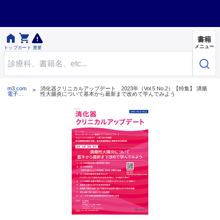


書籍
メニュー
トップ
カート
重要
m3.com
消化器クリニカルアップデート 2023年（Vol.5 No.2）【特集】 潰瘍
電子書
性大腸炎について基本から最新まで改めて学んでみよう
籍