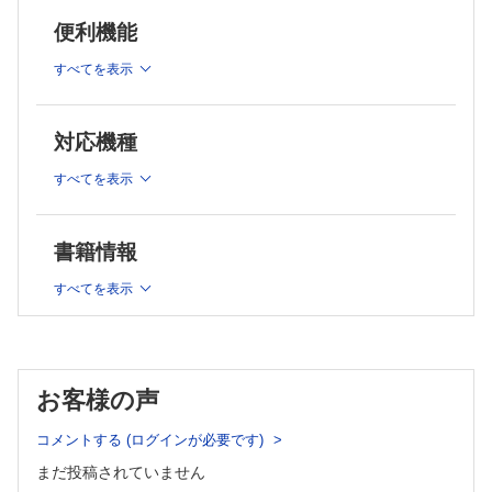
日本大学医学部消化器肝臓内科学分野 高須 綾香
でみよう
後藤田卓志先生よりコメント
便利機能
序文
［コラム］Slow life, No Medical life!
東京慈恵会医科大学内科学講座消化器・肝臓内科 猿田 雅
久留米大学病院消化器病センター 岡部 義信
すべてを表示
之
留学のススメ～アメリカ国立衛生研究所（NIH/NIDDK）
1）UCの内視鏡診断と鑑別診断の要点
九州がんセンター消化器・肝胆膵内科 李 倫 學
消化器医にちょっと役立つ豆知識
慶應義塾大学予防医療センター 岩 男 泰
対応機種
1）プレゼンスライドの作り方について（全3回）
2）UCの病理診断─再燃予測因子としての形質細胞，好中球，
第2回：伝えたい情報を翻訳して表現する
好酸球の意義─
すべてを表示
日本大学芸術学部 片桐 祥太
弘前大学大学院医学研究科病理診断学講座 明本 由衣
2）臨床に役立つ病理（全4回） 胆膵細胞診・生検診断 第4回：膵生
3）UCの疾患活動性を理解する上で，バイオマーカーにはどの
検
ようなものがあり，どう役立つのか？
久留米大学病院臨床検査部 内藤 嘉紀
書籍情報
3）腹痛を診る（全4回） 第3回：ACNES（前皮神経絞扼症候群）
東京慈恵会医科大学内科学講座消化器・肝臓内科 櫻井 俊
大船中央病院内科 中野 弘康
之，他
すべてを表示
4）腹部エコー（全4回） 第4回：ひと手間かければ意外と見える“膵
4）UCの病態や治療を理解する上で注目すべきサイトカインと
臓”
は何か？
日本大学医学部内科学系消化器肝臓内科 小川 眞広
久留米大学医学部免疫学講座 溝口 充志
5）医療機器開発のイロハ（全4回） 第4回：死の谷を越えて
5）潰瘍性大腸炎に対する生物学的製剤
岡山大学病院新医療研究開発センター 内田 大輔
お客様の声
滋賀医科大学消化器内科 西田 淳史，他
6）内視鏡医が知りたい腹腔鏡・内視鏡合同手術の実際
済生会横浜市東部病院消化器外科 森本 洋輔，他
6）潰瘍性大腸炎治療における低分子化合物の選択とそれぞれ
コメントする (ログインが必要です)
7）外科医からみた虫垂炎あれこれ（全3回） 第1回：虫垂炎の治療戦
の特徴
略
関西医科大学内科学第三講座 佐野 泰樹，他
まだ投稿されていません
永寿総合病院外科 青山 純也，他