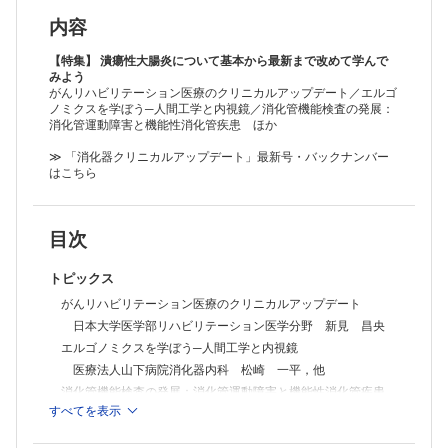
1）UCの内視鏡診断と鑑別診断の要点
慶應義塾大学予防医療センター 岩 男 泰
内容
2）UCの病理診断─再燃予測因子としての形質細胞，好中球，好酸球の
意義─
【特集】 潰瘍性大腸炎について基本から最新まで改めて学んで
弘前大学大学院医学研究科病理診断学講座 明本 由衣
みよう
がんリハビリテーション医療のクリニカルアップデート／エルゴ
3）UCの疾患活動性を理解する上で，バイオマーカーにはどのような
ノミクスを学ぼう─人間工学と内視鏡／消化管機能検査の発展：
ものがあり，どう役立つのか？
消化管運動障害と機能性消化管疾患 ほか
東京慈恵会医科大学内科学講座消化器・肝臓内科 櫻井 俊之，他
4）UCの病態や治療を理解する上で注目すべきサイトカインとは何
≫ 「消化器クリニカルアップデート」最新号・バックナンバー
か？
はこちら
久留米大学医学部免疫学講座 溝口 充志
5）潰瘍性大腸炎に対する生物学的製剤
滋賀医科大学消化器内科 西田 淳史，他
目次
6）潰瘍性大腸炎治療における低分子化合物の選択とそれぞれの特徴
関西医科大学内科学第三講座 佐野 泰樹，他
7）現在治験で取り組まれている治療薬
トピックス
杏林大学医学部消化器内科学 森久保 拓，他
がんリハビリテーション医療のクリニカルアップデート
8）UCに対する腸内細菌叢移植療法の現状と未来
日本大学医学部リハビリテーション医学分野 新見 昌央
順天堂大学消化器内科細菌叢再生学講座 石 川 大
連載企画
エルゴノミクスを学ぼう─人間工学と内視鏡
私の履歴書
医療法人山下病院消化器内科 松崎 一平，他
医者人生まだまだこれから！
消化管機能検査の発展：消化管運動障害と機能性消化管疾患
伊勢崎市民病院内科 渋澤 恭子
すべてを表示
九州大学大学院医学研究院・病態制御内科学 伊原 栄吉
嶋田 靖先生よりコメント
Where there is a will, there is a way
特集 潰瘍性大腸炎について基本から最新まで改めて学ん