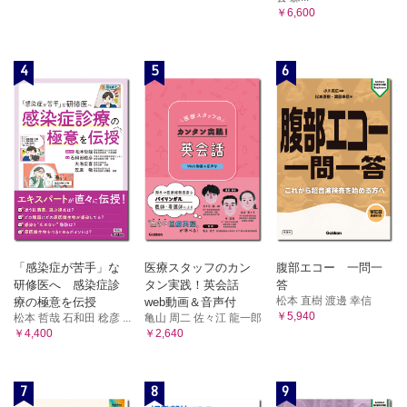
￥6,600
4
5
6
「感染症が苦手」な
医療スタッフのカン
腹部エコー 一問一
研修医へ 感染症診
タン実践！英会話
答
松本 直樹 渡邊 幸信
療の極意を伝授
web動画＆音声付
￥5,940
松本 哲哉 石和田 稔彦 ...
亀山 周二 佐々江 龍一郎
￥4,400
￥2,640
7
8
9