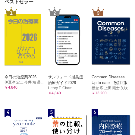
ベストセラー
1
2
3
今日の治療薬2026
サンフォード感染症
Common Diseases
伊豆津 宏二 今井 靖 桑...
治療ガイド2026
Up to date 改訂2版
￥4,840
Henry F. Cham...
板金 広 上田 剛士 矢吹...
￥4,840
￥13,200
4
5
6