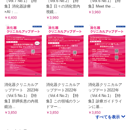
（Vol.7 No.1）【特
（Vol.6 No.2）【特
（Vol.6 No.1）【特
集】消化器診療
集】日々の消化管内
集】Meet the ...
×AI：...
視鏡...
￥3,960
￥4,400
￥3,960
消化器クリニカルア
消化器クリニカルア
消化器クリニカルア
ップデート 2023年
ップデート2022年
ップデート2022年
（Vol.5 No.1）【特
（Vol.4 No.2）【特
（Vol.4 No.1）【特
集】胆膵疾患の内視
集】この領域のラン
集】診療ガイドライ
鏡治...
ドマー...
ンに基...
￥3,850
￥3,850
￥3,850
すべてを表示