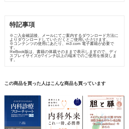
7）現在治験で取り組まれている治療薬
8）メタ解析を読む（全4回） 第1回：メタ解析の歴史〜研究デザイン
杏林大学医学部消化器内科学 森久保 拓，他
の概論
のぶまさクリニック 高垣 伸匡
8）UCに対する腸内細菌叢移植療法の現状と未来
ライブセミナーレポート
順天堂大学消化器内科細菌叢再生学講座 石 川 大
特記事項
第124回日本消化器内視鏡学会北海道支部例会ESDライブセミナー
連載企画
斗南病院消化器内科 住吉 徹哉
クローズアップ！ メディカルスタッフ！
私の履歴書
※ご入金確認後、メールにてご案内するダウンロード方法に
病理技師・細胞検査士の働き
よりダウンロードしていただくとご使用いただけます。
医者人生まだまだこれから！
※コンテンツの使用にあたり、m3.com 電子書籍が必要で
久留米大学病院病理診断科・病理部 河原 明彦，他
伊勢崎市民病院内科 渋澤 恭子
す。
※eBook版は、書籍の体裁そのままで表示しますので、ディ
嶋田 靖先生よりコメント
スプレイサイズが7インチ以上の端末でのご使用を推奨しま
す。
Where there is a will, there is a way
日本大学医学部消化器肝臓内科学分野 高須 綾香
後藤田卓志先生よりコメント
［コラム］Slow life, No Medical life!
この商品を買った人はこんな商品も買っています
久留米大学病院消化器病センター 岡部 義信
留学のススメ～アメリカ国立衛生研究所（NIH/NIDDK）
九州がんセンター消化器・肝胆膵内科 李 倫 學
消化器医にちょっと役立つ豆知識
1）プレゼンスライドの作り方について（全3回）
第2回：伝えたい情報を翻訳して表現する
日本大学芸術学部 片桐 祥太