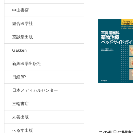
Topics
中山書店
Advice
Advice
総合医学社
Advice
Topics
克誠堂出版
11 舌下免
実際例と治
Gakken
12 抗めま
新興医学出版社
耳鼻咽喉科
Topics
日経BP
Advice
Topics
日本メディカルセンター
13 抗不安薬
三輪書店
種類と特徴
耳鼻咽喉科
丸善出版
14 抗うつ薬
種類と特徴
へるす出版
この商品に関連