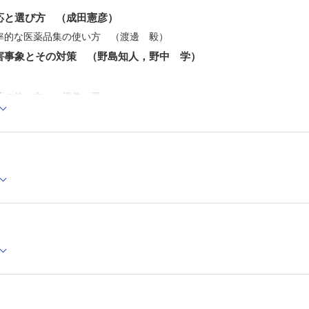
10 抗ヒスタミン薬とアレルギー薬
応と選び方 （成田憲彦）
実際の使い方，薬物相互作用 （岡野光博，金井健吾，岡
Topics 効果がないときは増量か変更か （後藤 穣）
 効率的な医薬品集の使い方 （渡邊 毅）
Advice 小児に使うアレルギー薬 （増田佐和子）
害事象とその対策 （野島知人，野中 学）
Advice 妊婦への使い方 （尾野里奈）
Advice 抗ヒスタミン薬と抗ロイコトリエン薬の併用は
（意元義政）
薬の使い方 （酒巻一平）
Topics 血管性浮腫に対する薬物療法 （加藤幸宣）
11 舌下免疫療法
疾患の細菌感染の動向 （河野正充，保富宗城）
実際例と治療効果，有害事象 （阪本浩一）
疾患の実際例－成人 （杉田 玄）
12 抗めまい薬
耳鼻咽喉科疾患の実際例（北原 糺）
疾患の実際例－乳幼児 （伊藤真人）
Topics 7％炭酸水素ナトリウム注射液（メイロン®）の作
疾患の実際例－妊婦 （玉村千代）
序 （武田憲昭）
 耳鼻咽喉科領域における2010 年以降の薬剤耐性菌の動向 （中川一路）
Advice イソソルビドとの併用療法 （車 哲成）
Topics アデノシン三リン酸二ナトリウム水和物は有効か
 薬剤耐性対策アクションプラン （大野茜子，大曲貴夫）
憲昭）
l クリンダマイシンの効果的な使い方 （林 達哉）
13 抗不安薬
種類と特徴，作用機序 （久保和彦）
l マクロライド少量長期療法 （中丸裕爾）
耳鼻咽喉科疾患での実際例
l カルボシステインの有効性 （神前英明）
14 抗うつ薬
ス薬
種類と特徴，作用機序 （堀井 新）
耳鼻咽喉科での実際例
薬の使い方 （羽藤直人）
15 睡眠薬
疾患の実際例
種類と特徴 （中山明峰）