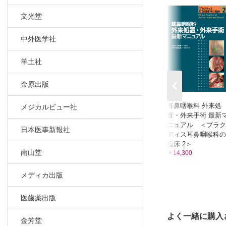
頭頸部癌で
文光堂
頭頸部平
有害事象の
中外医学社
Advice
羊土社
Advice
Topics
金原出版
Topics
9 漢方薬
耳鼻咽喉科 外来処
メジカルビュー社
置・外来手術 最新
漢方薬の選
ニュアル ＜プラク
耳鼻咽喉科
日本医事新報社
ティス耳鼻咽喉科の
耳鼻咽喉科
臨床 2＞
南山堂
￥14,300
耳鼻咽喉科
Topics
メディカ出版
Advice
Advice
医歯薬出版
10 抗ヒス
よく一緒に購入
実際の使い
金芳堂