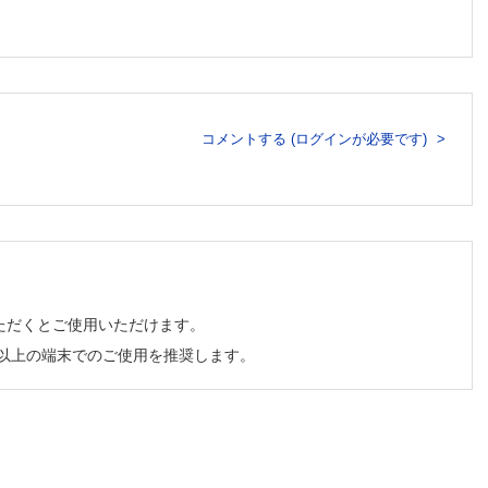
田武千代）
コメントする (ログインが必要です)
ただくとご使用いただけます。
チ以上の端末でのご使用を推奨します。
任 智
脇由典）
）