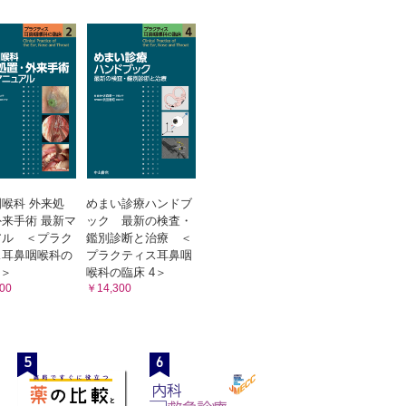
喉科 外来処
めまい診療ハンドブ
来手術 最新マ
ック 最新の検査・
アル ＜プラク
鑑別診断と治療 ＜
ス耳鼻咽喉科の
プラクティス耳鼻咽
2＞
喉科の臨床 4＞
00
￥14,300
5
6