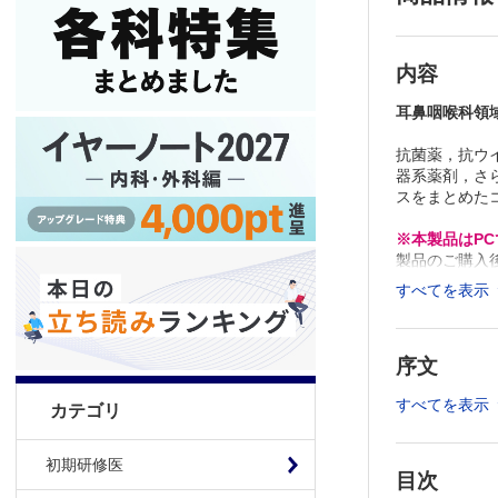
内容
耳鼻咽喉科領
抗菌薬，抗ウ
器系薬剤，さ
スをまとめた
※本製品はP
製品のご購入
推奨ブラウザ： Fi
すべてを表示
序文
すべてを表示
カテゴリ
初期研修医
目次