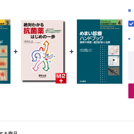
 効果がないときは増量か変更か （後藤 穣）
 小児に使うアレルギー薬 （増田佐和子）
 妊婦への使い方 （尾野里奈）
 抗ヒスタミン薬と抗ロイコトリエン薬の併用は有効か （意元義政）
 血管性浮腫に対する薬物療法 （加藤幸宣）
疫療法
+
+
療効果，有害事象 （阪本浩一）
い薬
疾患の実際例（北原 糺）
 7％炭酸水素ナトリウム注射液（メイロン®）の作用機序 （武田憲昭）
 イソソルビドとの併用療法 （車 哲成）
 アデノシン三リン酸二ナトリウム水和物は有効か （武田憲昭）
，作用機序 （久保和彦）
疾患での実際例
，作用機序 （堀井 新）
する商品