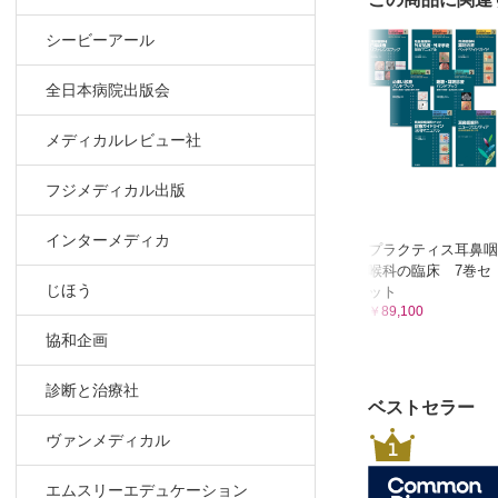
耳鼻咽喉科
シービーアール
15 睡眠薬
種類と特徴
全日本病院出版会
16 ビタミ
種類と特徴
メディカルレビュー社
耳鼻咽喉科
フジメディカル出版
17 止血薬
種類と特徴
インターメディカ
プラクティス耳鼻咽
耳鼻咽喉科
喉科の臨床 7巻セ
18 抗血小
じほう
ット
￥89,100
作用機序と
協和企画
19 副交感
種類 （高
診断と治療社
ベストセラー
耳鼻咽喉科
ヴァンメディカル
20 甲状腺
1
種類と使用
エムスリーエデュケーション