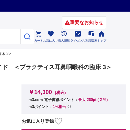
重要なお知らせ






カート
お気に入り
購入履歴
ライセンス
利用端末
トップ
床 3＞
ド ＜プラクティス耳鼻咽喉科の臨床 3＞
￥14,300
(税込)
m3.com 電子書籍ポイント：
最大 260pt (
2
%)
m3ポイント：
1%相当
お気に入り登録