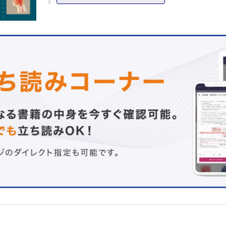
適切な抗菌薬の使い方 （酒巻一平）
耳鼻咽喉科疾患の細菌感染の動向 （河野正充，保富宗城
耳鼻咽喉科疾患の実際例－成人 （杉田 玄）
耳鼻咽喉科疾患の実際例－乳幼児 （伊藤真人）
耳鼻咽喉科疾患の実際例－妊婦 （玉村千代）
Topics 耳鼻咽喉科領域における2010 年以降の薬剤耐性
向 （中川一路）
Advice 薬剤耐性対策アクションプラン （大野茜子，大
Pitfall クリンダマイシンの効果的な使い方 （林 達哉）
Pitfall マクロライド少量長期療法 （中丸裕爾）
Pitfall カルボシステインの有効性 （神前英明）
4 抗ウイルス薬
抗ウイルス薬の使い方 （羽藤直人）
耳鼻咽喉科疾患の実際例
Topics コロナウイルスワクチンと治療薬 （酒巻一平）
Advice 顔面神経麻痺にステロイドと抗ウイルス薬の併用
効なのか （山田武千代）
Advice ヒトパピローマウイルスに対するワクチンと治療
野重之）
5 抗真菌薬
現在使用されている抗真菌薬 （鈴木祐輔）
耳鼻咽喉科疾患の実際例
6 ステロイド
ステロイドの使い方 （杉本寿史）
耳鼻咽喉科疾患の実際例① （吉田尚弘）