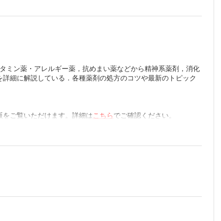
之，小森
ERS）患者
スタミン薬・アレルギー薬，抗めまい薬などから精神系薬剤，消化
村信一）
を詳細に解説している．各種薬剤の処方のコツや最新のトピック
）
版をご覧いただけます。詳細は
こちら
でご確認ください。
瑞生）
哲司）