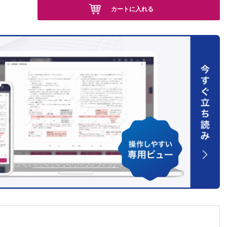
カートに入れる
）
菌の動
曲貴夫）
が最も有
薬 （室