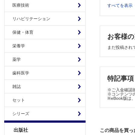
医療技術
すべてを表示
Topics
Advic
リハビリテーション
Advice
5 抗真菌薬
保健・体育
お客様の
現在使用さ
栄養学
耳鼻咽喉科
まだ投稿され
6 ステロイ
薬学
ステロイド
耳鼻咽喉科
歯科医学
特記事項
耳鼻咽喉科
Pitfal
雑誌
※ご入金確認
※コンテンツの
7 非ステロイ
※eBook
セット
現在頻用され
耳鼻咽喉科
シリーズ
Advice NS
Advice
出版社
この商品を買っ
8 抗がん薬