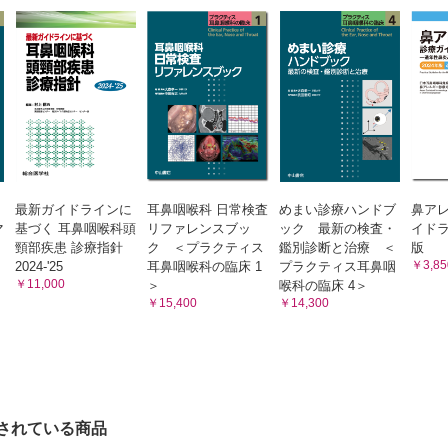
点耳薬 （白馬伸洋）
点鼻薬 （近藤健二）
使用できる抗がん薬 （四宮弘隆）
Advice アレルギー性鼻炎に最も有効なのは鼻噴霧用ステ
上皮癌に対する抗がん薬使用の実際 （安松隆治）
か？ （寺田哲也）
Pitfall 市販の点鼻薬は安全か？ （近藤健二）
早期発見と対策 （田村真吾，中島寅彦）
口腔用薬・外用薬 （花澤豊行）
 甲状腺癌に対する抗がん治療 （武本憲彦）
Advice ボツリヌス毒素 （兵頭政光，松本宗一）
 唾液腺癌に対する抗がん治療 （多田雄一郎）
Advice 鼓膜穿孔治療薬－トラフェルミン製剤（リティ
（金丸眞一）
 がん遺伝子パネル検査による抗がん治療 （安藤瑞生）
25 軟膏・クリーム
 がんに対するサポート治療 （廣野靖夫）
耳・鼻用軟膏・クリームの種類 （阿部俊彦，平海晴一）
実臨床における適応
最新ガイドラインに
耳鼻咽喉科 日常検査
めまい診療ハンドブ
鼻ア
マ
基づく 耳鼻咽喉科頭
リファレンスブッ
ック 最新の検査・
イドラ
び方と使い方，有害事象 （小川恵子）
索引
頸部疾患 診療指針
ク ＜プラクティス
鑑別診断と治療 ＜
版
疾患の実際例① （五島史行）
￥3,85
2024-'25
耳鼻咽喉科の臨床 1
プラクティス耳鼻咽
疾患の実際例② （高畑淳子）
￥11,000
＞
喉科の臨床 4＞
￥15,400
￥14,300
疾患の実際例③ （志賀英明）
 漢方薬のどの成分がどのように効くのか （高林哲司）
 漢方薬を飲ませるコツは （今中政支）
 女性に処方する漢方薬 （安村佐都紀）
タミン薬とアレルギー薬
されている商品
方，薬物相互作用 （岡野光博，金井健吾，岡 愛子）