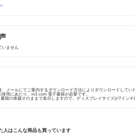
16 ビタミン薬
 コロナウイルスワクチンと治療薬 （酒巻一平）
種類と特徴 （細谷 誠）
e 顔面神経麻痺にステロイドと抗ウイルス薬の併用が最も有効なのか （山
耳鼻咽喉科疾患での実際例
17 止血薬
 ヒトパピローマウイルスに対するワクチンと治療薬 （室野重之）
種類と特徴 （熊井琢美）
耳鼻咽喉科疾患での実際例
声
18 抗血小板薬・抗凝固薬
れている抗真菌薬 （鈴木祐輔）
作用機序と種類 （玉 直人）
疾患の実際例
ていません
19 副交感神経刺激薬
種類 （高野賢一）
ド
耳鼻咽喉科疾患での実際例
の使い方 （杉本寿史）
20 甲状腺・副甲状腺薬，カルシウム薬
種類と使用法 （鈴木基之）
疾患の実際例① （吉田尚弘）
21 プロトンポンプ阻害薬
疾患の実際例② （鈴木正宣）
種類と耳鼻咽喉科疾患での使用例 （上羽瑠美）
l 嗄声に対するステロイドの使い方 （中村一博）
22 胃薬
後、メールにてご案内するダウンロード方法によりダウンロードしてい
種類 （丸尾貴志）
使用にあたり、m3.com 電子書籍が必要です。
ド性抗炎症薬（NSAIDs）
耳鼻咽喉科疾患での実際例
版は、書籍の体裁そのままで表示しますので、ディスプレイサイズが7イン
ているNSAIDsの種類と使い方 （笹野恭之，小森 学）
Advice ポラプレジンク（プロマックR）と味覚障害 （
美）
疾患の実際例 （杉山健二郎，工 穣）
23 抗体薬
AIDs-exacerbated respiratory disease（N-ERS）患者の対応 （松
対アレルギー疾患 （藤枝重治）
対頭頸部癌 （柊 陽平，高橋秀聡，佐野大佑，折舘伸彦
 プレガバリン（リリカ®）の有効な使用法 （西村信一）
24 局所療法
た人はこんな商品も買っています