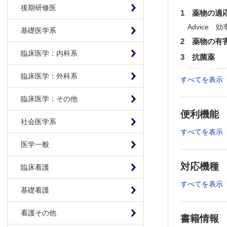
後期研修医
1 薬物の適
Advice
基礎医学系
2 薬物の有
臨床医学：内科系
3 抗菌薬
適切な抗菌
臨床医学：外科系
すべてを表示
耳鼻咽喉科
耳鼻咽喉科
臨床医学：その他
耳鼻咽喉科
便利機能
耳鼻咽喉科
社会医学系
すべてを表示
Topics
医学一般
Advice
Pitfal
対応機種
臨床看護
Pitfal
すべてを表示
Pitfal
基礎看護
4 抗ウイル
看護その他
抗ウイルス
書籍情報
耳鼻咽喉科