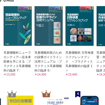
での実際例
 （中山明峰）
ン薬
 （細谷 誠）
疾患での実際例
 （熊井琢美）
耳鼻咽喉科ニューフ
耳鼻咽喉科医のため
耳鼻咽喉科 日常検査
耳鼻咽
疾患での実際例
ロンティア―近未来
の診療ガイドライン
リファレンスブッ
置・外
板薬・抗凝固薬
医療を手にする〈プ
活用マニュアル〈プ
ク ＜プラクティス
ニュ
ラクティス耳鼻咽喉
ラクティス耳鼻咽喉
耳鼻咽喉科の臨床 1
ティ
種類 （玉 直人）
科の臨床 7〉
科の臨床 6〉
＞
臨床 
神経刺激薬
￥13,200
￥14,300
￥15,400
￥14,3
野賢一）
疾患での実際例
4
・副甲状腺薬，カルシウム薬
2
3
法 （鈴木基之）