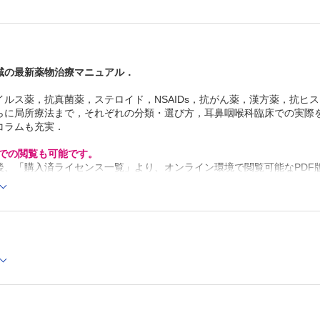
耳鼻咽喉科疾患の実際例② （鈴木正宣）
Pitfall 嗄声に対するステロイドの使い方 （中村一博）
7 非ステロイド性抗炎症薬（NSAIDs）
現在頻用されているNSAIDsの種類と使い方 （笹野恭
学）
域の最新薬物治療マニュアル．
耳鼻咽喉科疾患の実際例 （杉山健二郎，工 穣）
Advice NSAIDs-exacerbated respiratory disease（N-
イルス薬，抗真菌薬，ステロイド，NSAIDs，抗がん薬，漢方薬，抗ヒ
の対応 （松脇由典）
Advice プレガバリン（リリカ®）の有効な使用法 （西
らに局所療法まで，それぞれの分類・選び方，耳鼻咽喉科臨床での実際
8 抗がん薬
コラムも充実．
頭頸部癌で使用できる抗がん薬 （四宮弘隆）
頭頸部平上皮癌に対する抗がん薬使用の実際 （安松隆治
Cでの閲覧も可能です。
有害事象の早期発見と対策 （田村真吾，中島寅彦）
後、「購入済ライセンス一覧」より、オンライン環境で閲覧可能なPDF
Advice 甲状腺癌に対する抗がん治療 （武本憲彦）
refox 最新版 / Google Chrome 最新版 / Safari 最新版
Advice 唾液腺癌に対する抗がん治療 （多田雄一郎）
Topics がん遺伝子パネル検査による抗がん治療 （安藤
Topics がんに対するサポート治療 （廣野靖夫）
9 漢方薬
漢方薬の選び方と使い方，有害事象 （小川恵子）
耳鼻咽喉科疾患の実際例① （五島史行）
耳鼻咽喉科疾患の実際例② （高畑淳子）
耳鼻咽喉科疾患の実際例③ （志賀英明）
Topics 漢方薬のどの成分がどのように効くのか （高林
Advice 漢方薬を飲ませるコツは （今中政支）
Advice 女性に処方する漢方薬 （安村佐都紀）