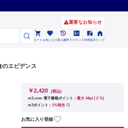
重要なお知らせ






カート
お気に入り
購入履歴
ライセンス
利用端末
トップ
食のエビデンス
￥2,420
(税込)
m3.com 電子書籍ポイント：
最大 44pt (
2
%)
m3ポイント：
1%相当
お気に入り登録
う？