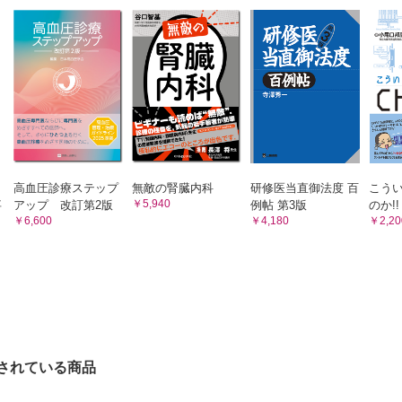
限食と死亡リスクについて
控えすぎるとがんや心血管疾患のリスクが上がる⁉
食のがんや心血管疾患のリスクについて
おける糖質制限食とがんリスクについて
限食の何が問題？
限食で何が変化するのか？
食で減るもの／増えるものはなんでしょう？
究の注意点と結果の解釈
高血圧診療ステップ
無敵の腎臓内科
研修医当直御法度 百
こう
究での注意点について
￥5,940
事
アップ 改訂第2版
例帖 第3版
のか!!
究の結果が怪しい？
￥6,600
￥4,180
￥2,20
質制限食を再考する
質制限食は流行るのか？
食が流行しているのはなぜ？
根拠に基づいた判断をする
吟味の必要性
の理想的な糖質摂取割合は？
されている商品
の糖質摂取割合と死亡リスクは？