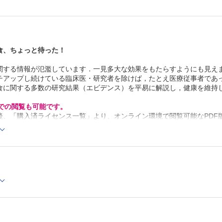
・糖質制限食をテレビや雑誌で特集すると
・一度経験したらハマっちゃう
第III章 糖質制限食の長期的な影響について
1 糖質を控えすぎると死亡リスクが上がる⁉
・糖質制限食の長期的な影響について
食、ちょっと待った！
・エネルギーに占める炭水化物の割合と死亡リスクに
・糖質制限食と死亡リスクについて
関する情報が氾濫しています．一見多大な効果をもたらすようにも見え
2 糖質を控えすぎるとがんや心血管疾患のリスクが上がる
・糖質制限食のがんや心血管疾患のリスクについて
チアップし続けている臨床医・研究者を除けば，たとえ医療従事者であ
・日本人における糖質制限食とがんリスクについて
食に関する多数の研究結果（エビデンス）を平易に解説し，健康を維持
3 糖質制限食の何が問題？
・糖質制限食で何が変化するのか？
Cでの閲覧も可能です。
・糖質制限食で減るもの／増えるものはなんでしょう
後、「購入済ライセンス一覧」より、オンライン環境で閲覧可能なPDF
4 観察研究の注意点と結果の解釈
refox 最新版 / Google Chrome 最新版 / Safari 最新版
・観察研究での注意点について
・観察研究の結果が怪しい？
第IV章 糖質制限食を再考する
1 なぜ糖質制限食は流行るのか？
・糖質制限食が流行しているのはなぜ？
・科学的根拠に基づいた判断をする
・批判的吟味の必要性
2 日本人の理想的な糖質摂取割合は？
・日本人での糖質摂取割合と死亡リスクは？
3 健康的に痩せるために必要なことは？
・理想的なBMIは？