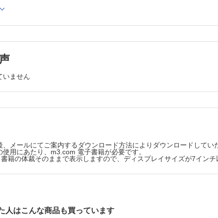
潜む糖尿病リスク
物の「質」の改善のススメ
質制限食の効果について
限食は昔からあった？
限食の歴史
声
制限することの影響
ていません
限食の減量効果のエビデンス
限食の臨床研究
限食の代謝改善効果のエビデンス
限食の代謝改善効果について
糖尿病患者における糖質制限食の臨床試験
限食はまさにメディア向け？
後、メールにてご案内するダウンロード方法によりダウンロードしてい
食をテレビや雑誌で特集すると
使用にあたり、m3.com 電子書籍が必要です。
版は、書籍の体裁そのままで表示しますので、ディスプレイサイズが7イン
験したらハマっちゃう
糖質制限食の長期的な影響について
控えすぎると死亡リスクが上がる⁉
限食の長期的な影響について
た人はこんな商品も買っています
ーに占める炭水化物の割合と死亡リスクについて