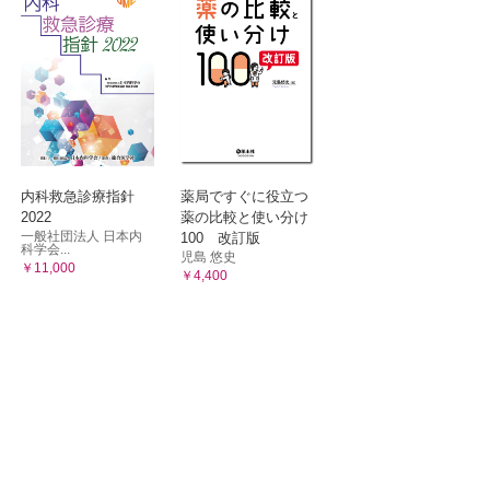
内科救急診療指針
薬局ですぐに役立つ
2022
薬の比較と使い分け
一般社団法人 日本内
100 改訂版
科学会...
児島 悠史
￥11,000
￥4,400