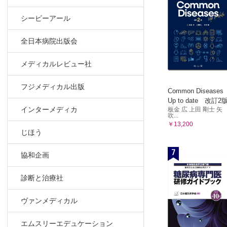
シービーアール
全日本病院出版会
メディカルレビュー社
フジメディカル出版
Common Diseases
Up to date 改訂2
インターメディカ
板金 広 上田 剛士 矢
吹...
￥13,200
じほう
7
協和企画
診断と治療社
ヴァンメディカル
エムスリーエデュケーション