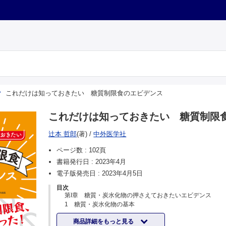
これだけは知っておきたい 糖質制限食のエビデンス
これだけは知っておきたい 糖質制限
辻本 哲郎
(著)
/
中外医学社
ページ数 :
102頁
書籍発行日 :
2023年4月
電子版発売日 :
2023年4月5日
目次
第I章 糖質・炭水化物の押さえておきたいエビデンス
1 糖質・炭水化物の基本
・糖質の基礎知識
商品詳細をもっと見る
・日本人の炭水化物摂取割合は多いほう？ 少ないほ