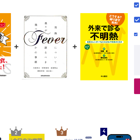
に痩せるために必要なことは？
BMIは？
ための理想的な食事は？
の減量方法
慣は？
にはどうすればよい？
+
+
めの食生活のまとめ
糖質制限にならないか？
ない場合にお勧めの食生活
どうする？
なくても痩せればよいの？
4
2
3