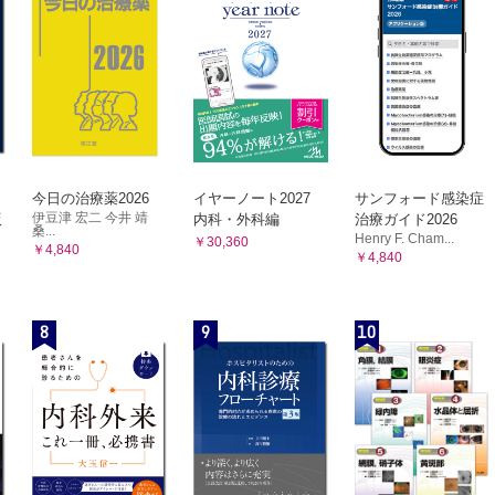
今日の治療薬2026
イヤーノート2027
サンフォード感染症
伊豆津 宏二 今井 靖
版
内科・外科編
治療ガイド2026
桑...
Henry F. Cham...
￥30,360
￥4,840
￥4,840
8
9
10