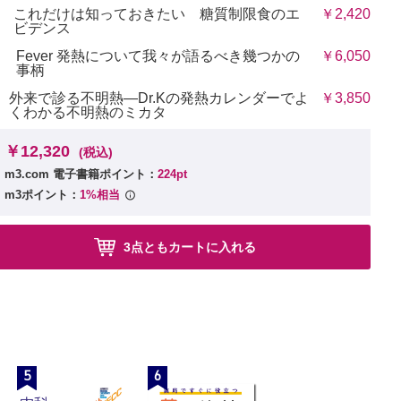
これだけは知っておきたい 糖質制限食のエ
￥2,420
ビデンス
Fever 発熱について我々が語るべき幾つかの
￥6,050
事柄
外来で診る不明熱―Dr.Kの発熱カレンダーでよ
￥3,850
くわかる不明熱のミカタ
￥12,320
(税込)
m3.com 電子書籍ポイント：
224pt
m3ポイント：
1%相当
3点ともカートに入れる
5
6