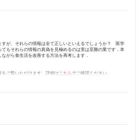
ついて
ますが、それらの情報は全て正しいといえるでしょうか？ 医学
⁉
ってもそれらの情報の真偽を見極めるのは実は至難の業です．本
しながら食生活を改善する方法を再考します．
？
版をご覧いただけます。詳細は
こちら
でご確認ください。