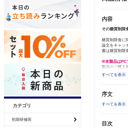
内容
その糖質制限
糖質制限食に
論文をキャッ
書は糖質制限
※本製品はP
製品のご購入
推奨ブラウザ： Fi
すべてを表示
序文
すべてを表示
カテゴリ
初期研修医
目次