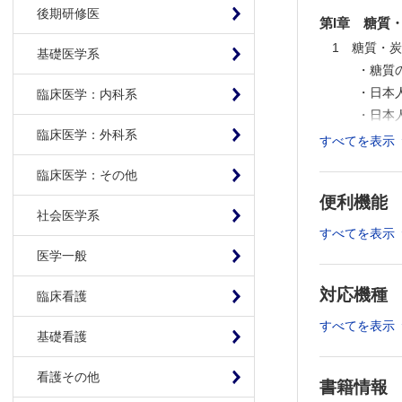
後期研修医
第I章 糖質
1 糖質・
基礎医学系
・糖質の
・日本人の
臨床医学：内科系
・日本人
臨床医学：外科系
2 食物繊
すべてを表示
・食物繊
臨床医学：その他
・日本人
便利機能
・なんで
社会医学系
・食物繊
すべてを表示
3 糖質の
医学一般
・ソフトド
対応機種
・果糖は
臨床看護
・果糖に
すべてを表示
基礎看護
［コラム］
4 炭水化
看護その他
・全粒穀
書籍情報