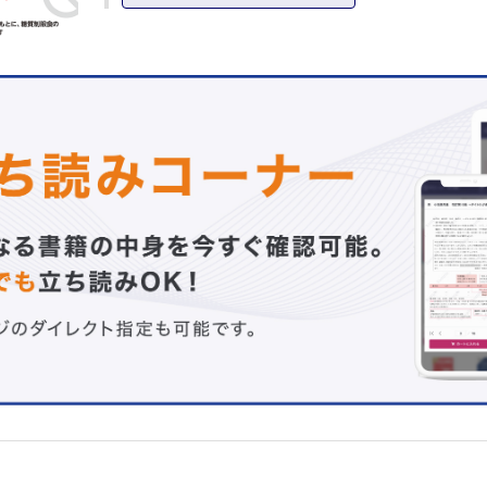
・日本人の炭水化物割合は低下傾向
2 食物繊維はとっても大事
・食物繊維の有効性について
・日本人での食物繊維の研究は？
・なんで食物繊維は身体に良いの？
・食物繊維は何から摂る？
3 糖質の過剰摂取に御用心
・ソフトドリンクなどの糖類の過剰摂取に注意！
・果糖はくだものと同じではない！
・果糖に関する研究が進んでいる
［コラム］くだものをおいしく食べるには温度が大事？
4 炭水化物の「質」に注目！
・全粒穀物のベネフィット
・白米に潜む糖尿病リスク
・炭水化物の「質」の改善のススメ
第II章 糖質制限食の効果について
1 糖質制限食は昔からあった？
・糖質制限食の歴史
・糖質を制限することの影響
2 糖質制限食の減量効果のエビデンス
・糖質制限食の臨床研究
3 糖質制限食の代謝改善効果のエビデンス
・糖質制限食の代謝改善効果について
・日本での糖尿病患者における糖質制限食の臨床試験
4 糖質制限食はまさにメディア向け？