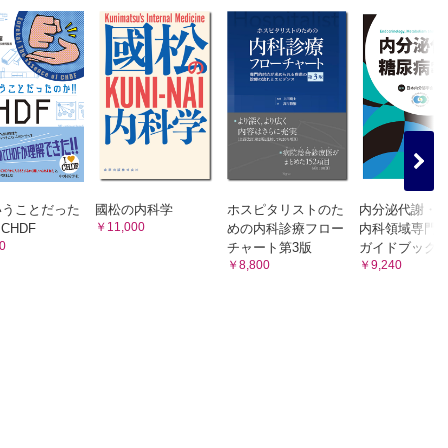
いうことだった
國松の内科学
ホスピタリストのた
内分泌代謝・
￥11,000
 CHDF
めの内科診療フロー
内科領域専門
0
チャート第3版
ガイドブック
￥8,800
￥9,240