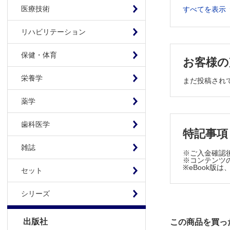
・白米に
医療技術
すべてを表示
・炭水化
第II章 糖
リハビリテーション
1 糖質制
保健・体育
・糖質制
お客様の
・糖質を
栄養学
まだ投稿され
2 糖質制
・糖質制
薬学
3 糖質制
・糖質制
歯科医学
特記事項
・日本での
4 糖質制
雑誌
※ご入金確認
・糖質制限
※コンテンツの
※eBook
セット
・一度経
第III章 
シリーズ
1 糖質を
・糖質制
出版社
この商品を買っ
・エネルギ