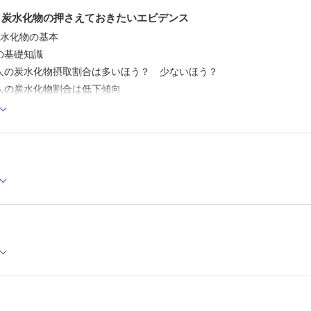
・痩せるための理想的な食事は？
・炭水化物の押さえておきたいエビデンス
4 お勧めの減量方法
・生活習慣は？
炭水化物の基本
・具体的にはどうすればよい？
基礎知識
・おすすめの食生活のまとめ
炭水化物摂取割合は多いほう？ 少ないほう？
・過剰な糖質制限にならないか？
・肥満のない場合にお勧めの食生活
の炭水化物割合は低下傾向
・運動はどうする？
維はとっても大事
・運動しなくても痩せればよいの？
おわりに
維の有効性について
での食物繊維の研究は？
索引
食物繊維は身体に良いの？
維は何から摂る？
過剰摂取に御用心
リンクなどの糖類の過剰摂取に注意！
くだものと同じではない！
関する研究が進んでいる
くだものをおいしく食べるには温度が大事？
物の「質」に注目！
物のベネフィット