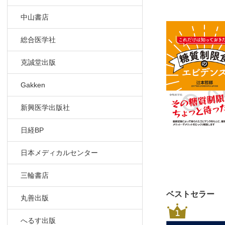
3 健康的
・理想的な
中山書店
・痩せる
4 お勧め
総合医学社
・生活習
克誠堂出版
・具体的
・おすす
Gakken
・過剰な
・肥満の
新興医学出版社
・運動は
・運動し
日経BP
おわりに
日本メディカルセンター
索引
三輪書店
ベストセラー
丸善出版
1
へるす出版