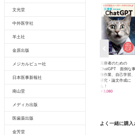
・糖質制
文光堂
2 糖質を
・糖質制限
中外医学社
・日本人に
3 糖質制
羊土社
・糖質制
金原出版
・糖質制限
4 観察研
医療者のための
メジカルビュー社
・観察研
ChatGPT 面倒な
・観察研
務作業、自己学習、
日本医事新報社
研究・論文作成に
第IV章 糖
も！
1 なぜ糖
南山堂
￥3,080
・糖質制限
メディカ出版
・科学的
・批判的
医歯薬出版
2 日本人
よく一緒に購入
・日本人で
金芳堂