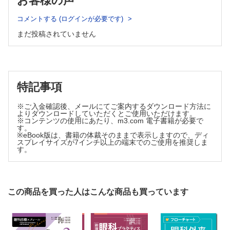
お客様の声
5.5 濾過手術
2.4 進行評価と予後……馬嶋一如，三木篤也
5.5.1 線維柱帯切除術……東出朋巳
コメントする (ログインが必要です)
2.5 定期診察・検査とアドヒアランス……福地健郎
5.5.2 Ex-PRESSTM……東條直貴
COLUMN アドヒアランスを測るための方法
5.5.3 濾過手術の術後管理……丸山勝彦
まだ投稿されていません
2.6 点眼の仕方と日常生活指導……齋藤 瞳
5.5.4 濾過胞再建術―ニードリングの適応，タイミング，方法と効
果……石田恭子
COLUMN 緑内障に影響する可能性のある日常生活
5.5.5 Preserflo®microshunt（PFM）―新しい低侵襲濾過手術……相
2.7 病診連携……金森章泰
原 一
COLUMN 緑内障手術の説明―私はこうしている
COLUMN 新しい低侵襲濾過手術デバイス―XEN®
特記事項
2.8 運転とロービジョン……國松志保
5.5.6 プレート付きインプラント……井上立州
5.6 マイクロパルス経強膜的毛様体光凝固術……杉本宏一郎
COLUMN 視覚障害の等級
※ご入金確認後、メールにてご案内するダウンロード方法に
Chapter 3 緑内障の疾患管理
よりダウンロードしていただくとご使用いただけます。
※コンテンツの使用にあたり、m3.com 電子書籍が必要で
3.1 広義原発開放隅角緑内障……中澤 徹
す。
※eBook版は、書籍の体裁そのままで表示しますので、ディ
3.2 高眼圧症と前視野緑内障……中西裕子
スプレイサイズが7インチ以上の端末でのご使用を推奨しま
3.3 落屑緑内障……谷戸正樹
す。
3.4 原発閉塞隅角病……酒井 寛
3.5 続発緑内障……三重野洋喜，池田陽子
3.6 小児緑内障……廣岡一行
この商品を買った人はこんな商品も買っています
Chapter 4 緑内障の薬物治療
4.1 薬物治療総論……井上俊洋
4.2 プロスタノイドFP受容体作動薬……内藤知子
4.3 プロスタノイドEP2受容体作動薬……坂田 礼