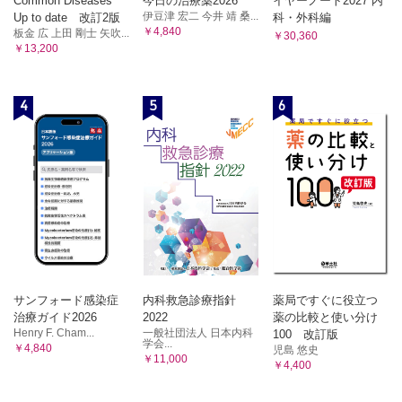
Common Diseases
今日の治療薬2026
イヤーノート2027 内
伊豆津 宏二 今井 靖 桑...
Up to date 改訂2版
科・外科編
￥4,840
板金 広 上田 剛士 矢吹...
￥30,360
￥13,200
4
5
6
サンフォード感染症
内科救急診療指針
薬局ですぐに役立つ
治療ガイド2026
2022
薬の比較と使い分け
Henry F. Cham...
一般社団法人 日本内科
100 改訂版
学会...
￥4,840
児島 悠史
￥11,000
￥4,400