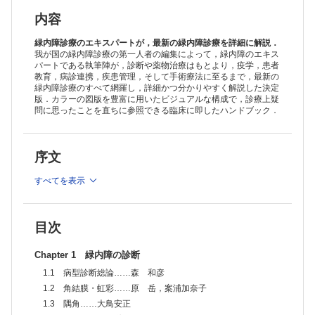
1.5.3 乳頭出血（DH）……新田耕治
COLUMN DHはNTGに多い
内容
1.6 視野……大久保真司，宇田川さち子
COLUMN 視野検査と前視野緑内障（preperimetric glaucoma：
緑内障診療のエキスパートが，最新の緑内障診療を詳細に解説．
PPG）
我が国の緑内障診療の第一人者の編集によって，緑内障のエキス
パートである執筆陣が，診断や薬物治療はもとより，疫学，患者
COLUMN アイモ®とアイモvifa®
教育，病診連携，疾患管理，そして手術療法に至るまで，最新の
1.7 鑑別診断……中村 誠
緑内障診療のすべて網羅し，詳細かつ分かりやすく解説した決定
COLUMN 緑内障と高度近視に共通にみられる視神経乳頭変化
版．カラーの図版を豊富に用いたビジュアルな構成で，診療上疑
―PPA，APON，篩状板欠損
問に思ったことを直ちに参照できる臨床に即したハンドブック．
Chapter 2 緑内障の疫学と患者教育，病診連携
2.1 国内外の緑内障疫学，疫学上の危険因子……寺内 稜，中野 匡
2.2 病態と進行の危険因子……松島考嗣，鈴木康之
序文
COLUMN 緑内障進行の関連因子としての近視
2.3 家族歴・遺伝……布施昇男
2.4 進行評価と予後……馬嶋一如，三木篤也
すべてを表示
2.5 定期診察・検査とアドヒアランス……福地健郎
COLUMN アドヒアランスを測るための方法
2.6 点眼の仕方と日常生活指導……齋藤 瞳
目次
COLUMN 緑内障に影響する可能性のある日常生活
2.7 病診連携……金森章泰
Chapter 1 緑内障の診断
COLUMN 緑内障手術の説明―私はこうしている
2.8 運転とロービジョン……國松志保
1.1 病型診断総論……森 和彦
COLUMN 視覚障害の等級
1.2 角結膜・虹彩……原 岳，案浦加奈子
Chapter 3 緑内障の疾患管理
1.3 隅角……大鳥安正
3.1 広義原発開放隅角緑内障……中澤 徹