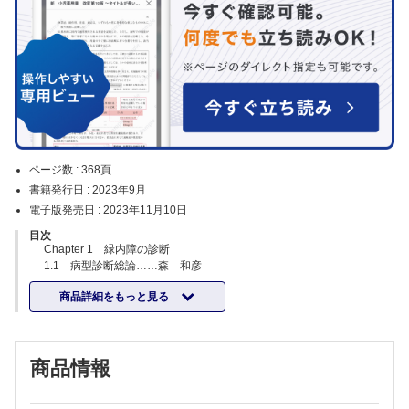
ページ数 :
368頁
書籍発行日 :
2023年9月
電子版発売日 :
2023年11月10日
目次
Chapter 1 緑内障の診断
1.1 病型診断総論……森 和彦
1.2 角結膜・虹彩……原 岳，案浦加奈子
商品詳細をもっと見る
1.3 隅角……大鳥安正
1.4 眼圧……生杉謙吾
COLUMN アイケアHOME 家庭用眼圧計
COLUMN 眼圧の正常上限は20 mmHg. .1 mmHg?
商品情報
1.5 眼底写真とOCT
1.5.1 視神経乳頭……赤木忠道
1.5.2 網膜……庄司拓平