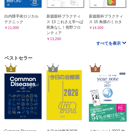
5.5.3 濾過手術の術後管理……丸山勝彦
5.5.4 濾過胞再建術―ニードリングの適応，タイミング，
方法と効果……石田恭子
白内障手術ロジカル
新篇眼科プラクティ
新篇眼科プラクティ
5.5.5 Preserflo®microshunt（PFM）―新しい低侵襲濾過手
テクニック
ス 13 これさえ学べば
ス 15 角膜のミカタ
術……相原 一
死角なし！視野フロ
￥11,000
￥14,300
COLUMN 新しい低侵襲濾過手術デバイス―XEN®
ンティア
5.5.6 プレート付きインプラント……井上立州
￥13,200
すべてを表示
5.6 マイクロパルス経強膜的毛様体光凝固術……杉本宏一郎
ベストセラー
1
2
3