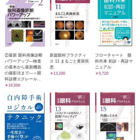
4.4 β遮断薬……井上賢治
4.5 α2作動薬……結城賢弥
Topics ブリモニジン点眼による角膜混濁やぶどう膜炎
4.6 炭酸脱水酵素阻害薬……松下賢治
4.7 ROCK阻害薬……本庄 恵
4.8 α1遮断薬，イオンチャネル開口薬……白鳥 宙，中元兼
二
4.9 副交感神経作動薬……亀田隆範
②最新 眼科画像診断
新篇眼科プラクティ
フローチャート 眼
4.10 配合薬と後発薬……溝上志朗
パワーアップ―検査
ス 11 まるごと黄斑疾
科外来 初診・再診マ
4.11 点滴薬……澤田 明
の基本から最新機器
患
ニュアル
の撮影法まで―＜眼
4.12 薬物治療の未来……柏木賢治
￥13,200
￥5,720
科診療エクレール...
Chapter 5 緑内障の手術治療
￥16,500
5.1 手術治療総論―各術式の適応と有効性・安全性……有村
尚悟，稲谷 大
5.2 原発閉塞隅角病（PACD）の治療……栗本康夫
5.3 レーザー線維柱帯形成術……狩野 廉
5.4 流出路再建術……庄司信行
5.5 濾過手術
5.5.1 線維柱帯切除術……東出朋巳
5.5.2 Ex-PRESSTM……東條直貴