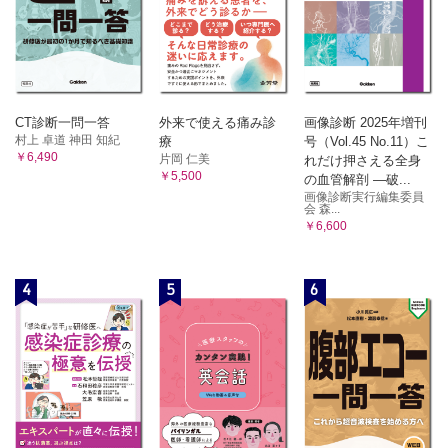
CT診断一問一答
外来で使える痛み診
画像診断 2025年増刊
村上 卓道 神田 知紀
療
号（Vol.45 No.11）こ
￥6,490
片岡 仁美
れだけ押さえる全身
￥5,500
の血管解剖 ―破...
画像診断実行編集委員
会 森...
￥6,600
4
5
6