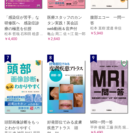
「感染症が苦手」な
医療スタッフのカン
腹部エコー 一問一
研修医へ 感染症診
タン実践！英会話
答
松本 直樹 渡邊 幸信
療の極意を伝授
web動画＆音声付
￥5,940
松本 哲哉 石和田 稔彦 ...
亀山 周二 佐々江 龍一郎
￥4,400
￥2,640
7
8
9
頭部画像診断をもっ
好発部位でみる皮膚
MRI一問一答
平井 俊範 工藤 與亮 堀...
とわかりやすく
疾患アトラス 頭
￥6,490
黒川 遼 神田 知紀 原田...