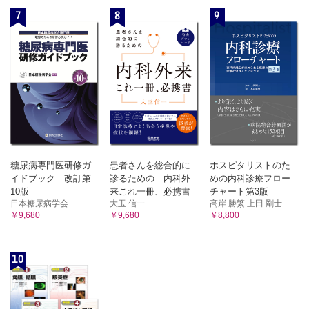
7
8
9
糖尿病専門医研修ガ
患者さんを総合的に
ホスピタリストのた
イドブック 改訂第
診るための 内科外
めの内科診療フロー
10版
来これ一冊、必携書
チャート第3版
日本糖尿病学会
大玉 信一
髙岸 勝繁 上田 剛士
￥9,680
￥9,680
￥8,800
10