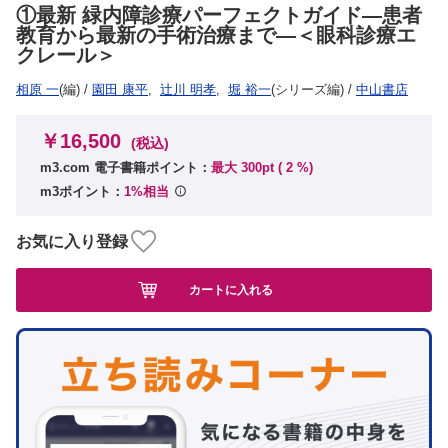
①最新 緑内障診療パーフェクトガイド―患者
教育から最新の手術治療まで―＜眼科診療エ
クレール＞
相原 一
(編)
/
園田 康平
,
辻川 明孝
,
堀 裕一
(シリーズ編)
/
中山書店
￥16,500
(税込)
m3.com 電子書籍ポイント：
最大 300pt (
2
%)
m3ポイント：
1%相当
お気に入り登録
カートに入れる