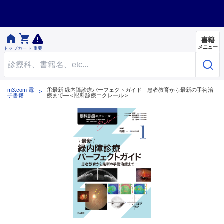


書籍
メニュー
トップ
カート
重要
m3.com 電
①最新 緑内障診療パーフェクトガイド―患者教育から最新の手術治
子書籍
療まで―＜眼科診療エクレール＞