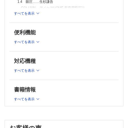
1.4 眼圧……生杉謙吾
3.2 高眼圧症と前視野緑内障……中西裕子
3.3 落屑緑内障……谷戸正樹
COLUMN アイケアHOME 家庭用眼圧計
3.4 原発閉塞隅角病……酒井 寛
すべてを表示
COLUMN 眼圧の正常上限は20 mmHg. .1 mmHg?
3.5 続発緑内障……三重野洋喜，池田陽子
1.5 眼底写真とOCT
3.6 小児緑内障……廣岡一行
1.5.1 視神経乳頭……赤木忠道
Chapter 4 緑内障の薬物治療
便利機能
4.1 薬物治療総論……井上俊洋
1.5.2 網膜……庄司拓平
4.2 プロスタノイドFP受容体作動薬……内藤知子
1.5.3 乳頭出血（DH）……新田耕治
すべてを表示
4.3 プロスタノイドEP2受容体作動薬……坂田 礼
COLUMN DHはNTGに多い
4.4 β遮断薬……井上賢治
1.6 視野……大久保真司，宇田川さち子
4.5 α2作動薬……結城賢弥
COLUMN 視野検査と前視野緑内障（preperimetric
Topics ブリモニジン点眼による角膜混濁やぶどう膜炎
対応機種
glaucoma：PPG）
4.6 炭酸脱水酵素阻害薬……松下賢治
4.7 ROCK阻害薬……本庄 恵
COLUMN アイモ®とアイモvifa®
すべてを表示
4.8 α1遮断薬，イオンチャネル開口薬……白鳥 宙，中元兼二
1.7 鑑別診断……中村 誠
4.9 副交感神経作動薬……亀田隆範
COLUMN 緑内障と高度近視に共通にみられる視神経乳頭
4.10 配合薬と後発薬……溝上志朗
変化―PPA，APON，篩状板欠損
書籍情報
4.11 点滴薬……澤田 明
Chapter 2 緑内障の疫学と患者教育，病診連携
4.12 薬物治療の未来……柏木賢治
すべてを表示
Chapter 5 緑内障の手術治療
2.1 国内外の緑内障疫学，疫学上の危険因子……寺内 稜，
5.1 手術治療総論―各術式の適応と有効性・安全性……有村尚悟，稲
中野 匡
谷 大
2.2 病態と進行の危険因子……松島考嗣，鈴木康之
5.2 原発閉塞隅角病（PACD）の治療……栗本康夫
COLUMN 緑内障進行の関連因子としての近視
5.3 レーザー線維柱帯形成術……狩野 廉
5.4 流出路再建術……庄司信行
2.3 家族歴・遺伝……布施昇男