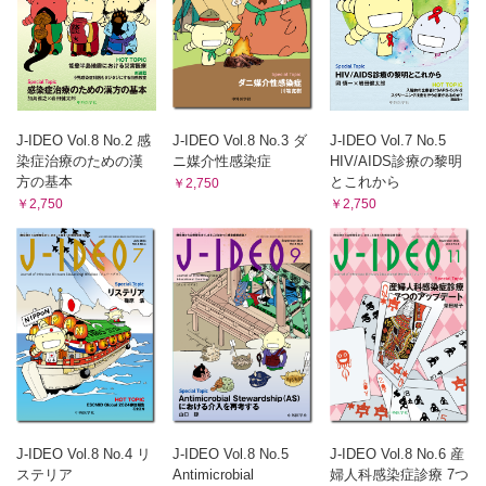
慣習的な末梢静脈ラインの交換は必要か?
JOIS presents 知っておきたいがん＋感染症 16 酒匂崇史，
荒岡秀樹
血液悪性疾患患者におけるStenotrophomonas maltophilia感
染症
マイナスから始める性感染症診療 17 谷崎隆太郎
J-IDEO Vol.8 No.2 感
J-IDEO Vol.8 No.3 ダ
J-IDEO Vol.7 No.5
サクッと学ぶHIV感染症の昔と今 1
染症治療のための漢
ニ媒介性感染症
HIV/AIDS診療の黎明
駆け出し感染症内科医のClinical Questions
方の基本
とこれから
￥2,750
―調べたことは共有して，みんなで賢くなろう― 19
￥2,750
￥2,750
長命友梨 黒田浩一 清水彰彦 中尾仁彦 冨永理恵
・MRSA菌血症に対するダプトマイシンとβ–ラクタム系抗菌
薬の併用治療は，どの抗菌薬で，いつ行うべきか？
・COVID–19に罹患した患者はいつから安全に手術が可能
か？
・新生児のRSウイルス感染症は予防できるのか？
・トリコスポロン感染症の最適な治療は何か？
・Critical illnessの患者にprobioticsは効果があるのか？
子どもと大人の感染症 41 齋藤昭彦
4年ぶりのID Week
今日も明日もAMR対策 37 具 芳明
J-IDEO Vol.8 No.4 リ
J-IDEO Vol.8 No.5
J-IDEO Vol.8 No.6 産
薬剤耐性（AMR）対策アクションプラン2023-2027を読む 4
ステリア
Antimicrobial
婦人科感染症診療 7つ