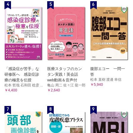
4
5
6
「感染症が苦手」な
医療スタッフのカン
腹部エコー 一問一
研修医へ 感染症診
タン実践！英会話
答
松本 直樹 渡邊 幸信
療の極意を伝授
web動画＆音声付
￥5,940
松本 哲哉 石和田 稔彦 ...
亀山 周二 佐々江 龍一郎
￥4,400
￥2,640
7
8
9