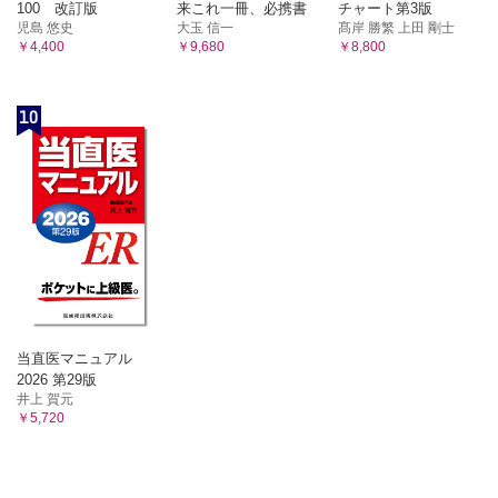
100 改訂版
来これ一冊、必携書
チャート第3版
児島 悠史
大玉 信一
髙岸 勝繁 上田 剛士
￥4,400
￥9,680
￥8,800
10
当直医マニュアル
2026 第29版
井上 賀元
￥5,720