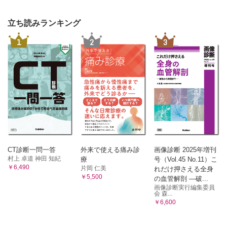
立ち読みランキング
1
2
3
CT診断一問一答
外来で使える痛み診
画像診断 2025年増刊
村上 卓道 神田 知紀
療
号（Vol.45 No.11）こ
￥6,490
片岡 仁美
れだけ押さえる全身
￥5,500
の血管解剖 ―破...
画像診断実行編集委員
会 森...
￥6,600