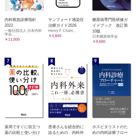
内科救急診療指針
サンフォード感染症
糖尿病専門医研修ガ
2022
治療ガイド2026
イドブック 改訂第
一般社団法人 日本内科
Henry F. Cham...
10版
学会...
￥4,840
日本糖尿病学会
￥11,000
￥9,680
7
8
9
薬局ですぐに役立つ
患者さんを総合的に
ホスピタリストのた
薬の比較と使い分け
診るための 内科外
めの内科診療フロー