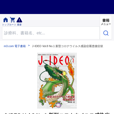


書籍
メニュー
トップ
カート
重要
m3.com 電子書籍
J-IDEO Vol.8 No.1 新型コロナウイルス感染症罹患後症状