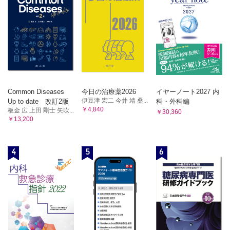
Common Diseases
今日の治療薬2026
イヤーノート2027 内
伊豆津 宏二 今井 靖 桑...
Up to date 改訂2版
科・外科編
￥4,840
板金 広 上田 剛士 矢吹...
￥30,360
￥13,200
4
5
6