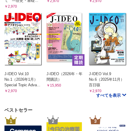
て ―歴史・基礎...
￥2,970
￥2,970
￥2,970
J-IDEO Vol.10
J-IDEO（2026年・年
J-IDEO Vol.9
No.1（2026年1月）
間購読）
No.6（2025年11月）
Special Topic Adva...
百日咳
￥15,950
￥2,970
￥2,970
すべてを表示
ベストセラー
1
2
3