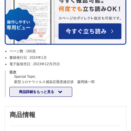
ページ数 :
160頁
書籍発行日 :
2024年1月
電子版発売日 :
2023年12月25日
目次
Special Topic
新型コロナウイルス感染症罹患後症状 森岡慎一郎
［新連載］利己的腸内細菌叢 1 内藤裕二
商品詳細をもっと見る
ガットフレイル：その概念と病態理解
［最終回］教えて感染症の病理 42 砂川恵伸
病理診断の基本を学ぼう〜肉眼病理診断と組織病理診断について〜
日本全国感染症ケースカンファレンス道場破り シーズン2 2忽那賢志
商品情報
極めろ！ 感謝の正拳突き！vs 西久保雅司（神戸市立医療センター
中央市民病院血液内科副医長）
1突破口 感染症診療の「難問」に答えはあるか 22 岩田健太郎
ECCMIDを知っているか？