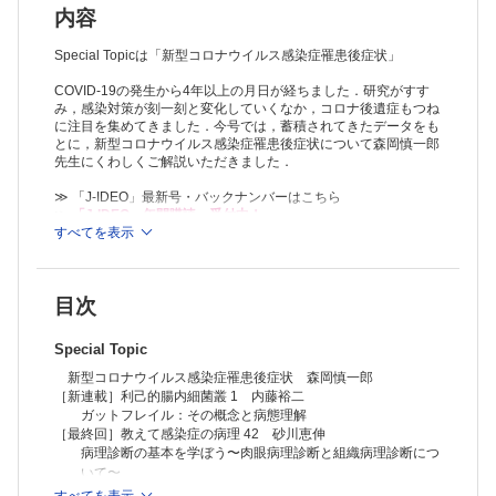
人間だって動物だ！ 動物から学ぶ人の医療 12 倉井華子，田向健一
内容
飼鳥の感染症
研修医のための微生物レクチャーシリーズ
Special Topicは「新型コロナウイルス感染症罹患後症状」
グラム染色所見と培養結果からどう考える？ 24 黒田浩一
COVID-19の発生から4年以上の月日が経ちました．研究がすす
グラム陽性桿菌編 9
み，感染対策が刻一刻と変化していくなか，コロナ後遺症もつね
This wormy world〜ようこそ！ 寄生虫の世界へ〜 42
に注目を集めてきました．今号では，蓄積されてきたデータをも
中村（内山）ふくみ
とに，新型コロナウイルス感染症罹患後症状について森岡慎一郎
中枢神経系の寄生虫―有鉤囊虫
先生にくわしくご解説いただきました．
PROFESSIONALS 総合内科×感染症科 6 矢野裕之，?倉俊一
問診で核心に迫る不明熱
≫ 「J-IDEO」最新号・バックナンバーはこちら
Youは何しに検査室へ？ 4 小川吉彦
≫
「J-IDEO」年間購読、受付中！
ディスカッションと学びの場
すべてを表示
※本製品はPCでの閲覧も可能です。
抗菌薬アナザーストーリーズ 42 前田雅子
「購入済ライセンス一覧」よりオンライン環境でPDF版をご覧い
アモキシシリン細粒の“かさ” 〜想定と実際のところ〜
ただけます。詳細は
こちら
でご確認ください。
渡航医学B級情報局 37 勝田吉彰
目次
微生物検査危機一髪！ 41 山本 剛
ASTに必要な微生物検査技師の知識
Special Topic
その1：血液培養陽性をどのように考えたらよいのか
めざせレベルアップ！ 輸入感染症 冒険の書 6 石金正裕
新型コロナウイルス感染症罹患後症状 森岡慎一郎
輸入感染症ラスボスである熱帯熱マラリアを治療しよう！
［新連載］利己的腸内細菌叢 1 内藤裕二
感染エクスリブリス 11 河村一郎
ガットフレイル：その概念と病態理解
イザベル・Ｒ・プレセット『野口英世』
［最終回］教えて感染症の病理 42 砂川恵伸
呼吸器感染症よもやま話 42 倉原 優
病理診断の基本を学ぼう〜肉眼病理診断と組織病理診断につ
「結核の統計2023」を読み解く
いて〜
今月のカビ 39 亀井克彦