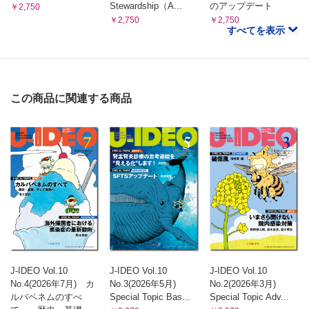
一から見直す感染対策 12 坂木晴世
Stewardship（A...
のアップデート
￥2,750
￥2,750
￥2,750
中心ライン関連血流感染サーベイランスの判定にまつわるあ
すべてを表示
れこれ
肺炎診療の最先端 28 城下彰宏
大気汚染物質と肺炎の関係性 3
基礎から臨床につなぐ薬剤耐性菌のハナシ 42 西村 翔
Acinetobacter baumanniiの耐性機序
この商品に関連する商品
小児感染症ニュース 17 日馬由貴
勝手にカルテ論
あの手この手のASPv16 枦 秀樹
ESBL産生腸内細菌目細菌に対するCMZの有効性
意外と知らない肝臓のキモ42 松尾裕央
感染症内科医の知っておくべき肝細胞がんの知識
統計学のABC 30 吉村健一
ハザード比（Hazard Ratio）
J-IDEO Journal club 42
大阪市立総合医療センター
J-IDEO Vol.10
J-IDEO Vol.10
J-IDEO Vol.10
No.4(2026年7月) カ
No.3(2026年5月)
No.2(2026年3月)
ルバペネムのすべ
Special Topic Bas...
Special Topic Adv...