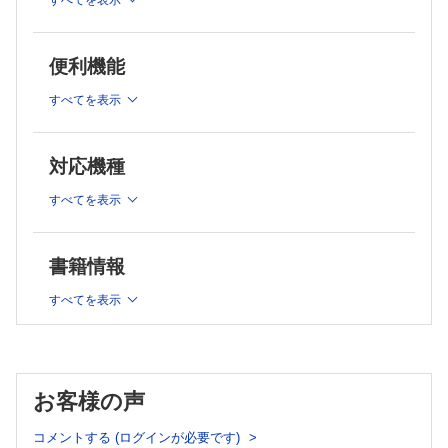
すべてを表示
日本全国感染症ケースカンファレンス道場破り シーズン2 2
「ナカセオミセスってなんだ！」という悲鳴が聞こえる菌名変更
忽那賢志
非“専門家”のためのHIV感染症との関わり方 42 塚田訓久
極めろ！ 感謝の正拳突き！vs 西久保雅司（神戸市立医療
「エイズ」ってなんだろう？
センター中央市民病院血液内科副医長）
便利機能
はじめて物語 7 児玉文宏
1突破口 感染症診療の「難問」に答えはあるか 22 岩田健太
エゾウイルスによるマダニ媒介性感染症の発見
郎
すべてを表示
抗菌薬相互作用整理BOX 31 山田和範
ECCMIDを知っているか？
押しかけ女房アゾール〜CYPの配位結合〜
ちょっとだけ余計にがんばる病院の感染対策 29 本田 仁
人間だって動物だ！ 動物から学ぶ人の医療 12 倉井華子，田
慣習的な末梢静脈ラインの交換は必要か?
向健一
対応機種
JOIS presents 知っておきたいがん＋感染症 16 酒匂崇史，荒岡秀樹
飼鳥の感染症
血液悪性疾患患者におけるStenotrophomonas maltophilia感染症
すべてを表示
研修医のための微生物レクチャーシリーズ
マイナスから始める性感染症診療 17 谷崎隆太郎
グラム染色所見と培養結果からどう考える？ 24 黒田浩一
サクッと学ぶHIV感染症の昔と今 1
駆け出し感染症内科医のClinical Questions
グラム陽性桿菌編 9
書籍情報
―調べたことは共有して，みんなで賢くなろう― 19
This wormy world〜ようこそ！ 寄生虫の世界へ〜 42
長命友梨 黒田浩一 清水彰彦 中尾仁彦 冨永理恵
中村（内山）ふくみ
すべてを表示
・MRSA菌血症に対するダプトマイシンとβ–ラクタム系抗菌薬の併
中枢神経系の寄生虫―有鉤囊虫
用治療は，どの抗菌薬で，いつ行うべきか？
PROFESSIONALS 総合内科×感染症科 6 矢野裕之，?倉俊一
・COVID–19に罹患した患者はいつから安全に手術が可能か？
・新生児のRSウイルス感染症は予防できるのか？
問診で核心に迫る不明熱
・トリコスポロン感染症の最適な治療は何か？
Youは何しに検査室へ？ 4 小川吉彦
・Critical illnessの患者にprobioticsは効果があるのか？
お客様の声
ディスカッションと学びの場
子どもと大人の感染症 41 齋藤昭彦
抗菌薬アナザーストーリーズ 42 前田雅子
4年ぶりのID Week
コメントする (ログインが必要です)
今日も明日もAMR対策 37 具 芳明
アモキシシリン細粒の“かさ” 〜想定と実際のところ〜