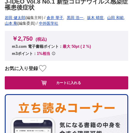
J-IDEO Vol.8 No.1 新型コロナウイルス感染症
罹患後症状
岩田 健太郎
(編集主幹)
/
倉井 華子
,
黒田 浩一
,
坂木 晴世
,
山田 和範
,
山本 剛
(編集委員)
/
中外医学社
￥2,750
(税込)
m3.com 電子書籍ポイント：
最大 50pt (
2
%)
m3ポイント：
1%相当
お気に入り登録
カートに入れる