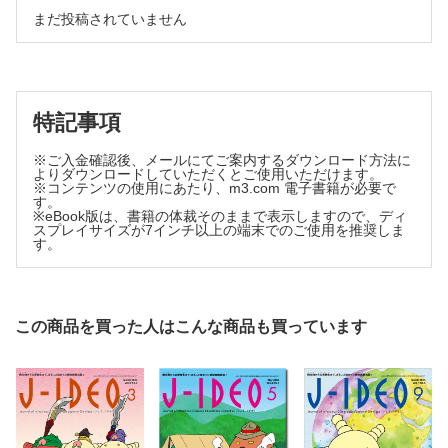
薬剤耐性（AMR）対策アクションプラン2023-2027を読む 4
まだ投稿されていません
渡航医学B級情報局 37 勝田吉彰
一から見直す感染対策 12 坂木晴世
微生物検査危機一髪！ 41 山本 剛
中心ライン関連血流感染サーベイランスの判定にまつわるあれこれ
ASTに必要な微生物検査技師の知識
肺炎診療の最先端 28 城下彰宏
その1：血液培養陽性をどのように考えたらよいのか
大気汚染物質と肺炎の関係性 3
基礎から臨床につなぐ薬剤耐性菌のハナシ 42 西村 翔
めざせレベルアップ！ 輸入感染症 冒険の書 6 石金正裕
特記事項
Acinetobacter baumanniiの耐性機序
輸入感染症ラスボスである熱帯熱マラリアを治療しよう！
小児感染症ニュース 17 日馬由貴
感染エクスリブリス 11 河村一郎
※ご入金確認後、メールにてご案内するダウンロード方法に
勝手にカルテ論
よりダウンロードしていただくとご使用いただけます。
イザベル・Ｒ・プレセット『野口英世』
あの手この手のASPv16 枦 秀樹
※コンテンツの使用にあたり、m3.com 電子書籍が必要で
ESBL産生腸内細菌目細菌に対するCMZの有効性
呼吸器感染症よもやま話 42 倉原 優
す。
意外と知らない肝臓のキモ42 松尾裕央
※eBook版は、書籍の体裁そのままで表示しますので、ディ
「結核の統計2023」を読み解く
スプレイサイズが7インチ以上の端末でのご使用を推奨しま
感染症内科医の知っておくべき肝細胞がんの知識
今月のカビ 39 亀井克彦
す。
統計学のABC 30 吉村健一
「ナカセオミセスってなんだ！」という悲鳴が聞こえる菌名
ハザード比（Hazard Ratio）
変更
J-IDEO Journal club 42
非“専門家”のためのHIV感染症との関わり方 42 塚田訓久
大阪市立総合医療センター
この商品を買った人はこんな商品も買っています
「エイズ」ってなんだろう？
はじめて物語 7 児玉文宏
エゾウイルスによるマダニ媒介性感染症の発見
抗菌薬相互作用整理BOX 31 山田和範
押しかけ女房アゾール〜CYPの配位結合〜
ちょっとだけ余計にがんばる病院の感染対策 29 本田 仁