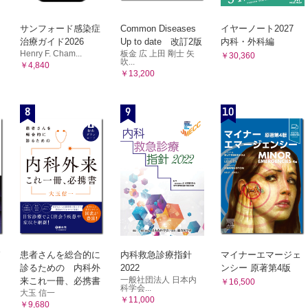
動薬関連 （福島 豊，北川裕利）
収縮薬と強心薬：総論
サンフォード感染症
Common Diseases
イヤーノート2027
収縮薬と強心薬：各論
治療ガイド2026
Up to date 改訂2版
内科・外科編
拡張薬と抗高血圧薬：総論
Henry F. Cham...
板金 広 上田 剛士 矢
￥30,360
吹...
￥4,840
拡張薬と抗高血圧薬：各論
￥13,200
整脈薬関連 （田中克哉，角田奈美，米澤宏記）
8
9
10
群薬（ナトリウムチャネル遮断薬）
群薬（交感神経β受容体遮断薬）
群薬（カリウムチャネル遮断薬）
群薬（カルシウムチャネル遮断薬）
他
尿薬
論 （江木盛時）
ープ利尿薬 （廣津聡子）
患者さんを総合的に
内科救急診療指針
マイナーエマージェ
診るための 内科外
2022
ンシー 原著第4版
酸脱水酵素阻害薬 （武田親宗）
一般社団法人 日本内
来これ一冊、必携書
￥16,500
透圧利尿薬 （宮尾真理子）
科学会...
大玉 信一
￥11,000
ト心房性ナトリウム利尿ペプチド （白木敦子）
￥9,680