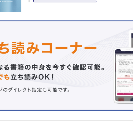
1.3 予測血中濃度と効果部位濃度
1.4 コンパートメントモデルと生理学的モデル
1.5 効果部位モデル（effect compartment model）
1.6 コンパートメントモデルの構築方法
1.7 母集団モデルの評価方法
1.8 モデル構築の意義：表現（description），予測（predic
と外的妥当性
1.9 薬物動態モデル（コンパートメントモデル）のパラメ
共変量
1.10 どの薬物動態モデルを使うか？
1.11 予測に影響する因子
1.12 予測濃度の使い方
1.13 吸入麻酔薬の投与設定濃度，呼気濃度・吸気濃度，
2章 薬力学 （増井健一）
2.1 はじめに
2.2 薬物の効果を評価する方法
2.3 濃度と効果の関係を表すモデル
2.4 薬物相互作用
2.5 濃度と効果の関係の評価と，濃度を利用した効果のコ
ール
2.6 覚醒と術後に向けた濃度コントロールのプラン
2.7 拮抗薬の薬力学
2.8 効果が消失するということ：半減期と効果消失はほと
関係
2.9 急性耐性と離脱症候群