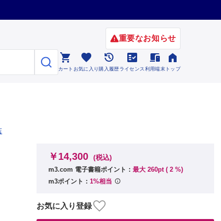
重要なお知らせ






カート
お気に入り
購入履歴
ライセンス
利用端末
トップ
店
￥14,300
(税込)
m3.com 電子書籍ポイント：
最大 260pt (
2
%)
m3ポイント：
1%相当
お気に入り登録