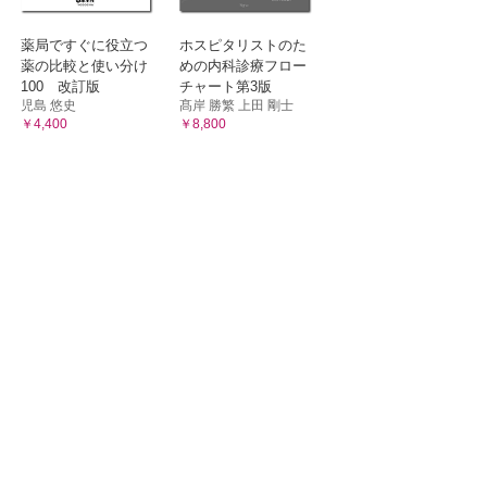
薬局ですぐに役立つ
ホスピタリストのた
薬の比較と使い分け
めの内科診療フロー
100 改訂版
チャート第3版
児島 悠史
髙岸 勝繁 上田 剛士
￥4,400
￥8,800