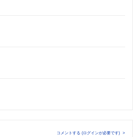
樹，堀耕
）
コメントする (ログインが必要です)