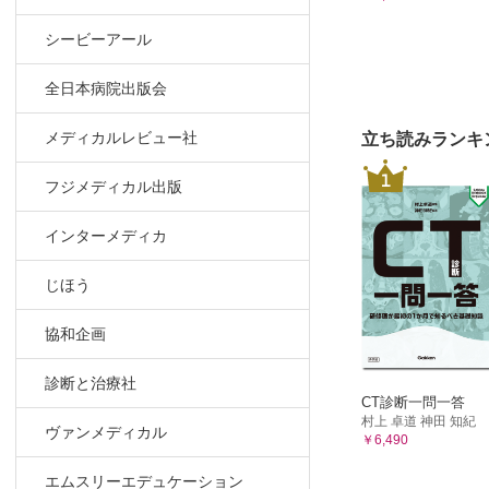
11.6 バ
シービーアール
12章 抗血
12.1 総
全日本病院出版会
12.2 未
12.3 低
メディカルレビュー社
立ち読みランキ
12.4 プ
1
フジメディカル出版
12.5 そ
12.6 抗
インターメディカ
12.7 抗
13章 ステ
じほう
13.1 総論
13.2 各論
協和企画
14章 制吐剤
診断と治療社
14.1 総
CT診断一問一答
14.2 ド
村上 卓道 神田 知紀
ヴァンメディカル
￥6,490
14.3 5
14.4 ス
エムスリーエデュケーション