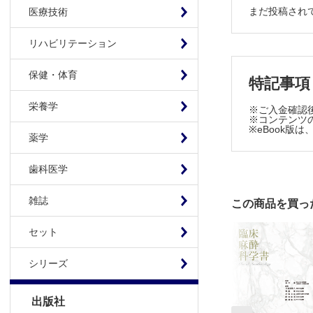
2.7 拮抗
まだ投稿され
医療技術
2.8 効
2.9 急性
リハビリテーション
2.10 おわ
第2部 各種
保健・体育
特記事項
3章 吸入麻
栄養学
※ご入金確認
3.1 総論
※コンテンツの
※eBook
3.2 揮発
薬学
3.3 ガス
4章 静脈麻
歯科医学
4.1 総論
雑誌
この商品を買っ
4.2 プロ
4.3 ベ
セット
4.4 バ
4.5 ケタ
シリーズ
4.6 デク
4.7 ドロ
出版社
5章 オピオイ