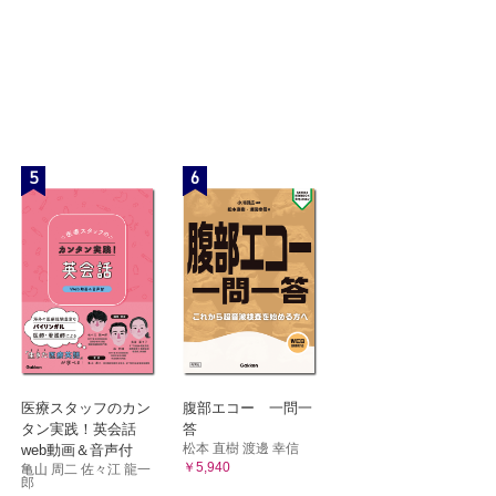
5
6
医療スタッフのカン
腹部エコー 一問一
タン実践！英会話
答
松本 直樹 渡邊 幸信
web動画＆音声付
￥5,940
亀山 周二 佐々江 龍一
郎