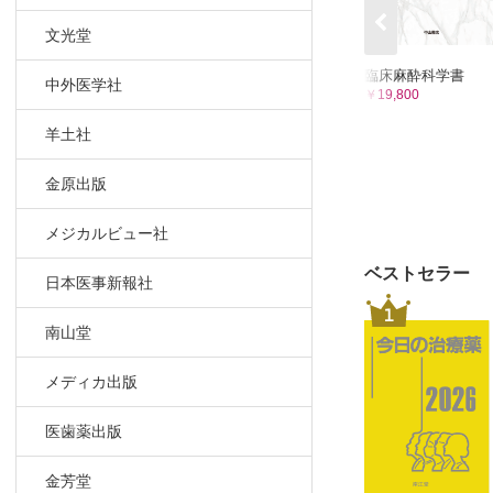
5.1 総論
文光堂
5.2 フ
臨床麻酔科学書
5.3 オ
中外医学社
￥19,800
5.4 ペ
羊土社
5.5 オ
6章 鎮痛薬
金原出版
6.1 非ス
6.2 アセ
メジカルビュー社
7章 筋弛緩
ベストセラー
日本医事新報社
7.1 総論
1
7.2 脱分
南山堂
7.3 非脱
7.4 拮抗薬
メディカ出版
7.5 関連薬
8章 局所麻
医歯薬出版
8.1 総論
金芳堂