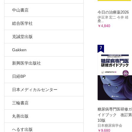
9章 循環作
9.1 血管
中山書店
今日の治療薬2026
9.2 血管
伊豆津 宏二 今井 靖
桑...
9.3 血管
総合医学社
￥4,840
9.4 血管
克誠堂出版
10章 抗不
7
10.1 総論
Gakken
10.2 Ⅰ
10.3 Ⅱ
新興医学出版社
10.4 Ⅲ
10.5 Ⅳ
日経BP
10.6 その
日本メディカルセンター
11 章 利
11.1 総
三輪書店
11.2 ル
糖尿病専門医研修ガ
イドブック 改訂第
11.3 炭
丸善出版
10版
11.4 浸
日本糖尿病学会
へるす出版
11.5 ヒ
￥9,680