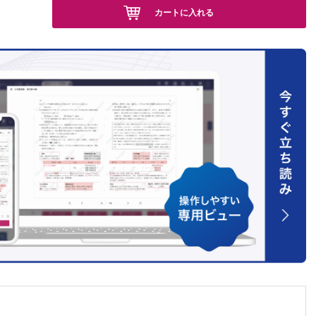
カートに入れる
tion）
ータと
脳内濃度
ントロ
んど無