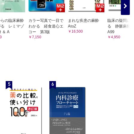
俊介，天谷文昌）
からの臨床麻酔
カラー写真で一目で
まれな疾患の麻酔
臨床の疑問に
ン （永井義浩，天谷文昌）
がる レミマゾ
わかる 経食道心エ
AtoZ
る 静脈麻酔Q
￥16,500
 ＆ A
コー 第3版
A99
0
￥7,150
￥4,950
5
6