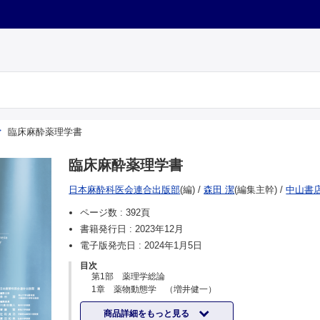
臨床麻酔薬理学書
臨床麻酔薬理学書
日本麻酔科医会連合出版部
(編)
/
森田 潔
(編集主幹)
/
中山書
ページ数 :
392頁
書籍発行日 :
2023年12月
電子版発売日 :
2024年1月5日
目次
第1部 薬理学総論
1章 薬物動態学 （増井健一）
1.1 はじめに
商品詳細をもっと見る
1.2 なぜ薬物濃度を利用するか？