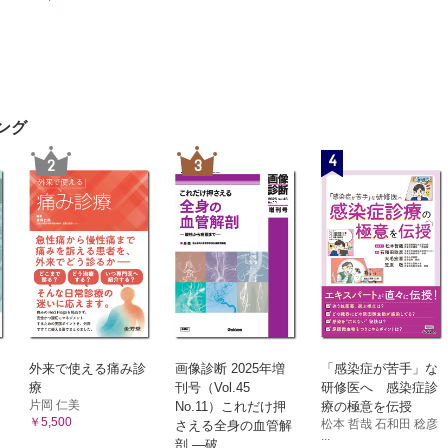
ソプレシンV2受容体拮抗薬 （大嶋圭一）
栓薬・抗線溶薬
論 （小川 覚）
分画ヘパリン （田村高廣，小川 覚）
分子ヘパリン （田村高廣，小川 覚）
ング
ロタミン （田村高廣，小川 覚）
4
2
3
の他の抗凝固薬 （前田琢磨，小川 覚）
血小板薬 （岩崎夢大，小川 覚）
線溶薬 （吉井龍吾，小川 覚）
ロイド （中井俊宏，祖父江和哉）
論 （三好寛二，堤 保夫）
外来で使える痛み診
画像診断 2025年増
「感染症が苦手」な
パミンD2受容体拮抗薬 （城戸健士郎，三好寛二）
療
刊号（Vol.45
研修医へ 感染症診
片岡 仁美
No.11）これだけ押
療の極意を伝授
-HT3受容体拮抗薬 （里見志帆，三好寛二）
￥5,500
松本 哲哉 石和田 稔彦
さえる全身の血管解
テロイド （三好寛二，堤 保夫）
...
剖 ―破...