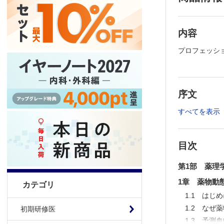
内容
プロフェッシ
序文
すべてを表示
目次
第1部 薬理
1章 薬物動
カテゴリ
1.1 はじ
1.2 なぜ
初期研修医
1.3 予測