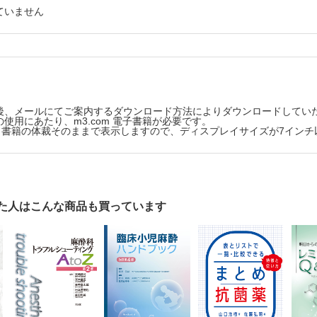
薬の薬力学
ていません
11.3 炭酸脱水酵素阻害薬 （武田親宗）
果が消失するということ：半減期と効果消失はほとんど無関係
11.4 浸透圧利尿薬 （宮尾真理子）
耐性と離脱症候群
11.5 ヒト心房性ナトリウム利尿ペプチド （白木敦子）
11.6 バソプレシンV2受容体拮抗薬 （大嶋圭一）
りに
12章 抗血栓薬・抗線溶薬
薬物
12.1 総論 （小川 覚）
12.2 未分画ヘパリン （田村高廣，小川 覚）
酔薬 （茶木友浩，山蔭道明）
12.3 低分子ヘパリン （田村高廣，小川 覚）
後、メールにてご案内するダウンロード方法によりダウンロードしてい
12.4 プロタミン （田村高廣，小川 覚）
使用にあたり、m3.com 電子書籍が必要です。
12.5 その他の抗凝固薬 （前田琢磨，小川 覚）
版は、書籍の体裁そのままで表示しますので、ディスプレイサイズが7イン
性吸入麻酔薬
12.6 抗血小板薬 （岩崎夢大，小川 覚）
麻酔薬
12.7 抗線溶薬 （吉井龍吾，小川 覚）
13章 ステロイド （中井俊宏，祖父江和哉）
酔薬関連
13.1 総論
 （斎藤淳一）
13.2 各論
14章 制吐剤
た人はこんな商品も買っています
ポフォール （竹川大貴）
14.1 総論 （三好寛二，堤 保夫）
ンゾジアゼピンおよび関連薬 （斎藤淳一）
14.2 ドパミンD2受容体拮抗薬 （城戸健士郎，三好寛二
14.3 5-HT3受容体拮抗薬 （里見志帆，三好寛二）
ルビツレート─チオペンタール，チアミラール，メトヘキシタール （斎藤
14.4 ステロイド （三好寛二，堤 保夫）
ミン （工藤隆司）
15章 産科麻酔関連薬
スメデトミジン （野口智子）
15.1 総論 （加藤里絵）
15.2 子宮収縮薬 （日向俊輔）
ペリドール （野口智子）
15.3 子宮弛緩薬 （加藤里絵）
ド 143