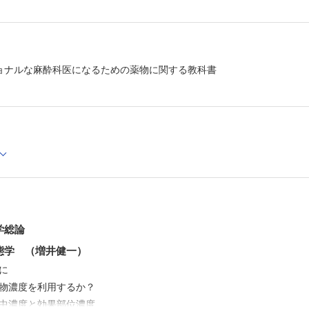
2.10 おわりに
第2部 各種薬物
3章 吸入麻酔薬 （茶木友浩，山蔭道明）
3.1 総論
3.2 揮発性吸入麻酔薬
ョナルな麻酔科医になるための薬物に関する教科書
3.3 ガス麻酔薬
4章 静脈麻酔薬関連
4.1 総論 （斎藤淳一）
4.2 プロポフォール （竹川大貴）
4.3 ベンゾジアゼピンおよび関連薬 （斎藤淳一）
4.4 バルビツレート─チオペンタール，チアミラール，メ
シタール （斎藤淳一）
4.5 ケタミン （工藤隆司）
4.6 デクスメデトミジン （野口智子）
4.7 ドロペリドール （野口智子）
5章 オピオイド 143
5.1 総論 （大屋里奈，天谷文昌）
5.2 フェンタニル，レミフェンタニル，モルヒネ，コデイ
学総論
チジン （山北俊介，天谷文昌）
5.3 オキシコドン，ヒドロモルフォン，トラマドール，タ
態学 （増井健一）
ドール，メサドン （永井義浩，天谷文昌）
めに
5.4 ペンタゾシン，ブプレノルフィン （谷口彩乃，天谷
5.5 オピオイド拮抗薬 （早瀬一馬，天谷文昌）
薬物濃度を利用するか？
6章 鎮痛薬：オピオイド以外 （山﨑亮典，川股知之）
血中濃度と効果部位濃度
6.1 非ステロイド性抗炎症薬