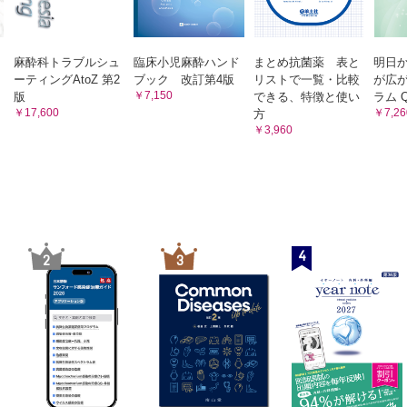
15.4 マグネシウム製剤 （加藤崇央）
16章 消毒薬 （鈴木博人，川前金幸）
 （大屋里奈，天谷文昌）
16.1 総論
ェンタニル，レミフェンタニル，モルヒネ，コデイン，ペチジン （山北
16.2 各論
麻酔科トラブルシュ
臨床小児麻酔ハンド
まとめ抗菌薬 表と
明日
キシコドン，ヒドロモルフォン，トラマドール，タペンタドール，メサド
ーティングAtoZ 第2
ブック 改訂第4版
リストで一覧・比較
が広
索引
ンタゾシン，ブプレノルフィン （谷口彩乃，天谷文昌）
￥7,150
版
できる、特徴と使い
ラム Q
￥17,600
￥7,26
方
ピオイド拮抗薬 （早瀬一馬，天谷文昌）
￥3,960
：オピオイド以外 （山﨑亮典，川股知之）
テロイド性抗炎症薬
トアミノフェン
薬・拮抗薬・関連薬 （鈴木孝浩）
4
2
3
極性筋弛緩薬
分極性筋弛緩薬
酔薬
 （松浦 正，森 隆） 8.2 各論 （日野秀樹，堀耕太郎，森 隆）