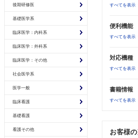
後期研修医
すべてを表示
1.4 コ
1.5 効果部位
基礎医学系
1.6 コン
便利機能
1.7 母集
臨床医学：内科系
1.8 モデル
すべてを表示
1.9 薬
臨床医学：外科系
1.10 ど
対応機種
1.11 予
臨床医学：その他
1.12 予
すべてを表示
社会医学系
1.13 
2章 薬力学
医学一般
書籍情報
2.1 はじ
2.2 薬物
すべてを表示
臨床看護
2.3 濃度
2.4 薬物
基礎看護
2.5 濃
看護その他
お客様の
2.6 覚