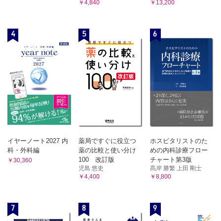
￥4,840
￥13,200
4
5
6
イヤーノート2027 内
薬局ですぐに役立つ
ホスピタリストのた
科・外科編
薬の比較と使い分け
めの内科診療フロー
100 改訂版
チャート第3版
￥30,360
児島 悠史
髙岸 勝繁 上田 剛士
￥4,400
￥8,800
7
8
9