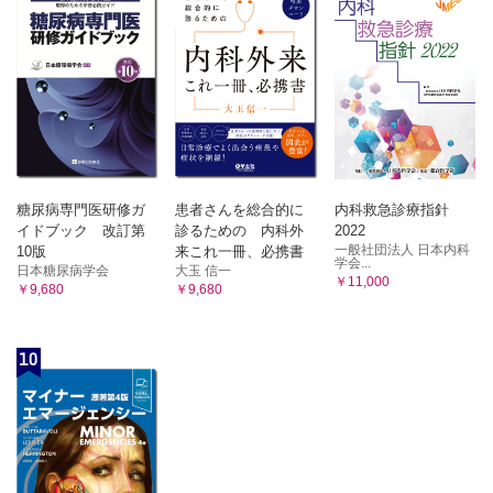
糖尿病専門医研修ガ
患者さんを総合的に
内科救急診療指針
イドブック 改訂第
診るための 内科外
2022
一般社団法人 日本内科
10版
来これ一冊、必携書
学会...
日本糖尿病学会
大玉 信一
￥11,000
￥9,680
￥9,680
10