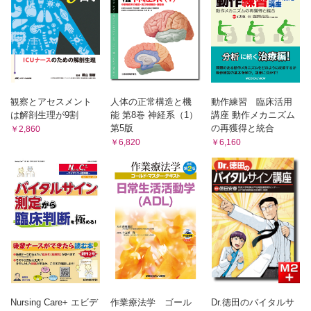
観察とアセスメント
人体の正常構造と機
動作練習 臨床活用
は解剖生理が9割
能 第8巻 神経系（1）
講座 動作メカニズム
第5版
の再獲得と統合
￥2,860
￥6,820
￥6,160
Nursing Care+ エビデ
作業療法学 ゴール
Dr.徳田のバイタルサ