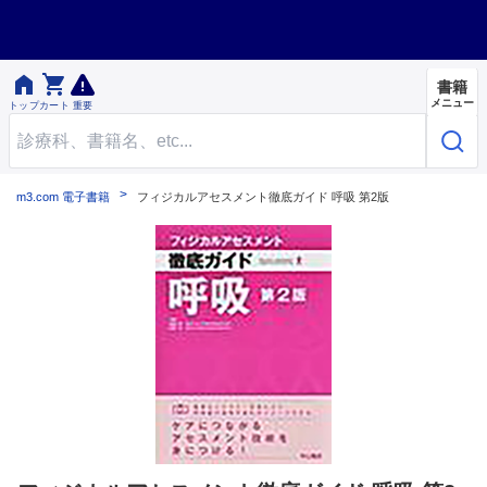


書籍
メニュー
トップ
カート
重要
m3.com 電子書籍
フィジカルアセスメント徹底ガイド 呼吸 第2版