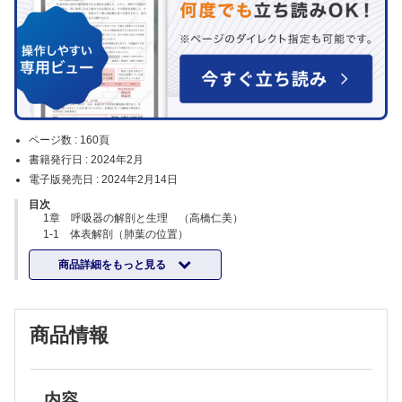
ページ数 :
160頁
書籍発行日 :
2024年2月
電子版発売日 :
2024年2月14日
目次
1章 呼吸器の解剖と生理 （高橋仁美）
1-1 体表解剖（肺葉の位置）
1-2 肺区域と肺葉気管支
商品詳細をもっと見る
1-3 呼吸器のしくみと働き
1-4 ガスの交換と運搬
2章 フィジカルアセスメントの実際 （高橋仁美）
2-1 問診
商品情報
2-2 視診
2-3 触診
2-4 打診
2-5 聴診
3章 フィジカルアセスメントに必要な検査 （佐藤一洋）
内容