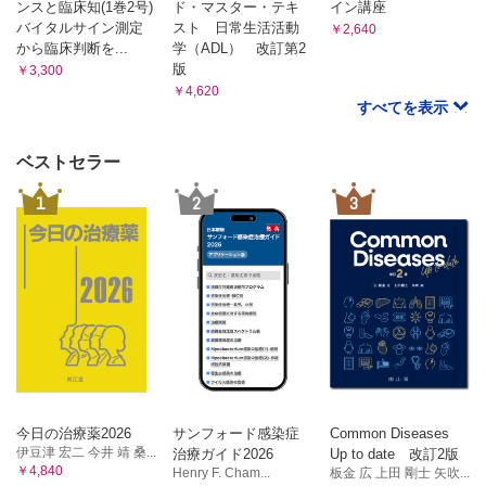
ンスと臨床知(1巻2号)
ド・マスター・テキ
イン講座
バイタルサイン測定
スト 日常生活活動
￥2,640
から臨床判断を...
学（ADL） 改訂第2
版
￥3,300
￥4,620
すべてを表示
ベストセラー
1
2
3
今日の治療薬2026
サンフォード感染症
Common Diseases
伊豆津 宏二 今井 靖 桑...
治療ガイド2026
Up to date 改訂2版
￥4,840
Henry F. Cham...
板金 広 上田 剛士 矢吹...