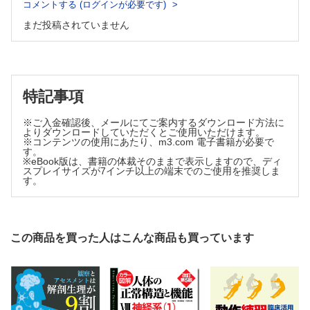
コメントする (ログインが必要です)
4-10 無気肺
参考図書
まだ投稿されていません
索引
特記事項
※ご入金確認後、メールにてご案内するダウンロード方法に
よりダウンロードしていただくとご使用いただけます。
※コンテンツの使用にあたり、m3.com 電子書籍が必要で
す。
※eBook版は、書籍の体裁そのままで表示しますので、ディ
スプレイサイズが7インチ以上の端末でのご使用を推奨しま
す。
この商品を買った人はこんな商品も買っています