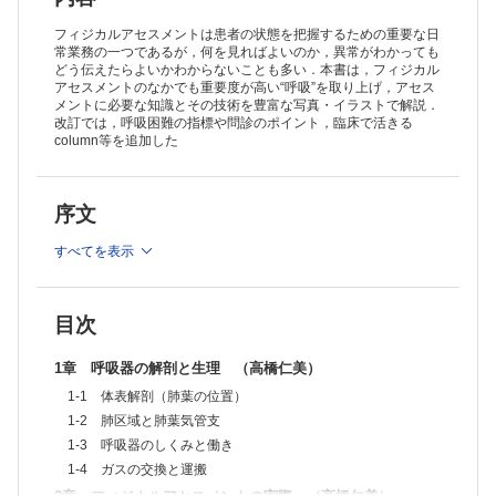
3-1 画像検査（X線）
3-2 呼吸機能の評価
フィジカルアセスメントは患者の状態を把握するための重要な日
3-3 血液ガス分析
常業務の一つであるが，何を見ればよいのか，異常がわかっても
どう伝えたらよいかわからないことも多い．本書は，フィジカル
4章 代表疾患のフィジカルアセスメント （佐藤一洋）
アセスメントのなかでも重要度が高い“呼吸”を取り上げ，アセス
4-1 慢性閉塞性肺疾患（COPD）
メントに必要な知識とその技術を豊富な写真・イラストで解説．
4-2 気管支喘息
改訂では，呼吸困難の指標や問診のポイント，臨床で活きる
4-3 肺結核後遺症
column等を追加した
4-4 間質性肺炎
4-5 びまん性汎細気管支炎
4-6 気管支拡張症
序文
4-7 急性呼吸促迫症候群（ARDS）
4-8 胸水貯留
4-9 肺炎
すべてを表示
4-10 無気肺
参考図書
目次
索引
1章 呼吸器の解剖と生理 （高橋仁美）
1-1 体表解剖（肺葉の位置）
1-2 肺区域と肺葉気管支
1-3 呼吸器のしくみと働き
1-4 ガスの交換と運搬