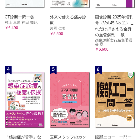
CT診断一問一答
外来で使える痛み診
画像診断 2025年増刊
村上 卓道 神田 知紀
療
号（Vol.45 No.11）こ
￥6,490
片岡 仁美
れだけ押さえる全身
￥5,500
の血管解剖 ―破...
画像診断実行編集委員
会 森...
￥6,600
4
5
6
「感染症が苦手」な
医療スタッフのカン
腹部エコー 一問一