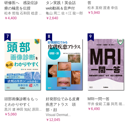
研修医へ 感染症診
タン実践！英会話
答
松本 直樹 渡邊 幸信
療の極意を伝授
web動画＆音声付
￥5,940
松本 哲哉 石和田 稔彦 ...
亀山 周二 佐々江 龍一郎
￥4,400
￥2,640
7
8
9
頭部画像診断をもっ
好発部位でみる皮膚
MRI一問一答
平井 俊範 工藤 與亮 堀...
とわかりやすく
疾患アトラス 頭
￥6,490
黒川 遼 神田 知紀 原田...
部・顔
￥5,060
Visual Dermat...
￥12,045