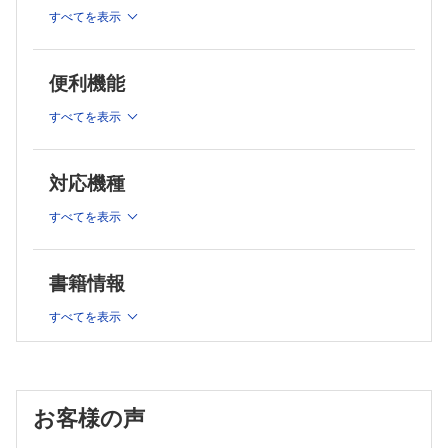
2章 フィジカルアセスメントの実際 （高橋仁美）
すべてを表示
2-1 問診
2-2 視診
2-3 触診
便利機能
2-4 打診
2-5 聴診
すべてを表示
3章 フィジカルアセスメントに必要な検査 （佐藤一洋）
3-1 画像検査（X線）
対応機種
3-2 呼吸機能の評価
3-3 血液ガス分析
すべてを表示
4章 代表疾患のフィジカルアセスメント （佐藤一洋）
4-1 慢性閉塞性肺疾患（COPD）
書籍情報
4-2 気管支喘息
4-3 肺結核後遺症
すべてを表示
4-4 間質性肺炎
4-5 びまん性汎細気管支炎
4-6 気管支拡張症
4-7 急性呼吸促迫症候群（ARDS）
4-8 胸水貯留
お客様の声
4-9 肺炎