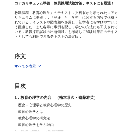
子どもの発達 運動能力の発達
コアカリキュラム準拠．教員採用試験対策テキストにも最適！
4．認知・言語の発達 （田中未央）
教職課程「教育心理学」のテキスト．文科省から示されたコアカ
認知発達とは
リキュラムに準拠し，「発達」と「学習」に関する内容で構成さ
認知的発達に関する諸理論
れている．イラストや図表類を多用し，初学者にも学びやすいよ
言語発達
う配慮した．また各章に事例も配し，学びの方法にも工夫されて
5．社会性・道徳性の発達 （吉野大輔）
いる．教職採用試験の出題領域にも考慮して試験対策用のテキス
社会性の発達
トとしても利用できるテキストの決定版．
社会性の発達の基盤
愛着理論
愛着の発達段階
序文
ストレンジ・シチュエーション法と愛着パターン
仲間関係の発達
すべてを表示
共感性と他者理解
道徳性の発達
道徳性の発達理論
向社会的行動）
目次
6．思春期・青年期の発達 （若尾良徳）
発達とは
1．教育心理学の内容 （楠本恭久・齋藤雅英）
思春期・青年期の身体的な発達
青年期の課題としてのアイデンティティの確立
歴史－心理学と教育心理学の歴史
思春期・青年期の親子関係
教育心理学とは
思春期・青年期の友人関係
教育心理学の研究法
青年期の延長と成人形成期
教育心理学を学ぶ理由
7．個性の理解 （吉田一生）
パーソナリティの理論
2．発達の理論 （亀岡聖朗）