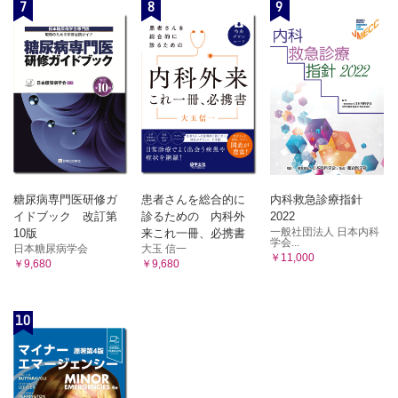
7
8
9
糖尿病専門医研修ガ
患者さんを総合的に
内科救急診療指針
イドブック 改訂第
診るための 内科外
2022
一般社団法人 日本内科
10版
来これ一冊、必携書
学会...
日本糖尿病学会
大玉 信一
￥11,000
￥9,680
￥9,680
10