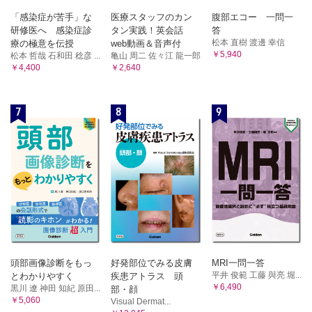
「感染症が苦手」な
医療スタッフのカン
腹部エコー 一問一
研修医へ 感染症診
タン実践！英会話
答
松本 直樹 渡邊 幸信
療の極意を伝授
web動画＆音声付
￥5,940
松本 哲哉 石和田 稔彦 ...
亀山 周二 佐々江 龍一郎
￥4,400
￥2,640
7
8
9
頭部画像診断をもっ
好発部位でみる皮膚
MRI一問一答
平井 俊範 工藤 與亮 堀...
とわかりやすく
疾患アトラス 頭
￥6,490
黒川 遼 神田 知紀 原田...
部・顔
￥5,060
Visual Dermat...