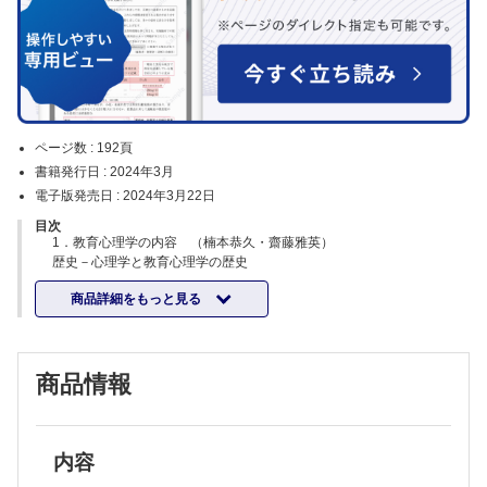
ページ数 :
192頁
書籍発行日 :
2024年3月
電子版発売日 :
2024年3月22日
目次
1．教育心理学の内容 （楠本恭久・齋藤雅英）
歴史－心理学と教育心理学の歴史
教育心理学とは
商品詳細をもっと見る
教育心理学の研究法
教育心理学を学ぶ理由
2．発達の理論 （亀岡聖朗）
発達とは
商品情報
人の発達の特徴
発達を促す要因
発達を段階的に捉える理論
3．身体・運動の発達 （三村 覚）
発育と発達
内容
乳児の特徴