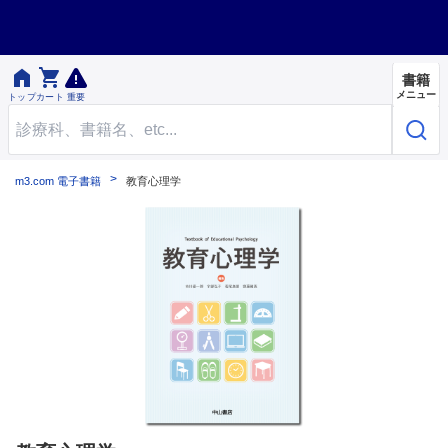


書籍
メニュー
トップ
カート
重要
m3.com 電子書籍
教育心理学