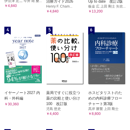
伊豆津 宏二 今井 靖 桑...
治療ガイド2026
Up to date 改訂2版
学級内の人間関係を理解するツール
￥4,840
Henry F. Cham...
板金 広 上田 剛士 矢吹...
14．教育相談 （宇部弘子）
￥4,840
￥13,200
教育相談
教育相談のための児童生徒の理解
4
5
6
15．特別支援教育 （狩野武道）
特別支援教育とは何か
特別支援教育を理解するために
障害の理解
特別支援教育を実施するにあたって
イヤーノート2027 内
薬局ですぐに役立つ
ホスピタリストのた
科・外科編
薬の比較と使い分け
めの内科診療フロー
100 改訂版
チャート第3版
￥30,360
児島 悠史
髙岸 勝繁 上田 剛士
￥4,400
￥8,800