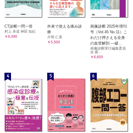
CT診断一問一答
外来で使える痛み診
画像診断 2025年増刊
村上 卓道 神田 知紀
療
号（Vol.45 No.11）こ
￥6,490
片岡 仁美
れだけ押さえる全身
￥5,500
の血管解剖 ―破...
画像診断実行編集委員
会 森...
￥6,600
4
5
6