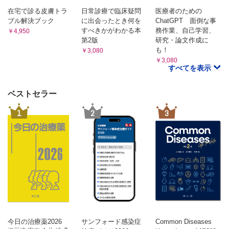
自己決定理論（内発的動機づけ／外発的動機づけ）
在宅で診る皮膚トラ
日常診療で臨床疑問
医療者のための
原因帰属
ブル解決ブック
に出会ったとき何を
ChatGPT 面倒な事
12．教育評価 （市川優一郎）
すべきかがわかる本
務作業、自己学習、
￥4,950
第2版
研究・論文作成に
教育評価の目的と歴史
も！
￥3,080
評価の基準
￥3,080
評価の時期
すべてを表示
評価の方法
学力
ベストセラー
信頼性と妥当性
評価に用いる統計の基礎
1
2
3
13．学級集団 （岡部康成）
学級集団の特徴と役割
集団としての学級
学級集団の様相
学級集団の機能
学級のなかでみられる児童生徒の行動や心理
クラスメイトの影響
学級集団の影響
学級における教師の役割
今日の治療薬2026
サンフォード感染症
Common Diseases
教師の影響