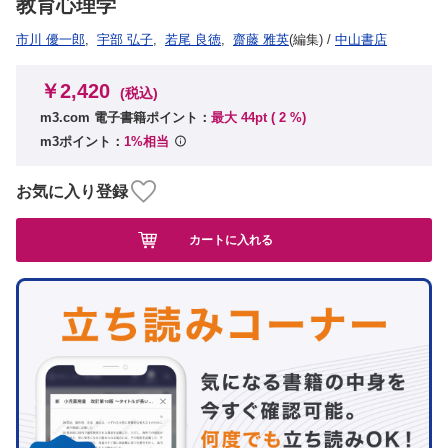
教育心理学
市川 優一郎
,
宇部 弘子
,
若尾 良徳
,
齋藤 雅英
(編集)
/
中山書店
￥2,420
(税込)
m3.com 電子書籍ポイント：
最大 44pt (
2
%)
m3ポイント：
1%相当
お気に入り登録
カートに入れる