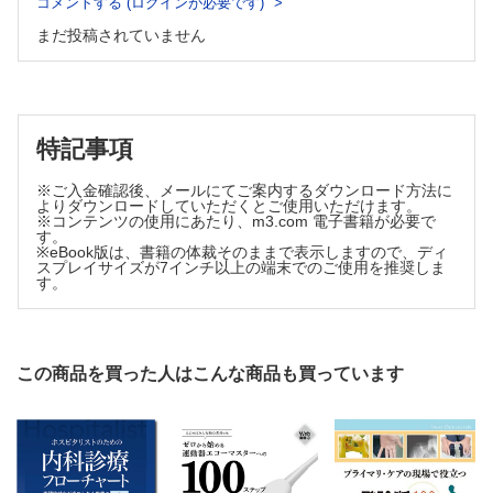
コメントする (ログインが必要です)
共感性と他者理解
欲求（一次的欲求，二次的欲求）
まだ投稿されていません
自己決定理論（内発的動機づけ／外発的動機づけ）
道徳性の発達
原因帰属
道徳性の発達理論
12．教育評価 （市川優一郎）
向社会的行動）
教育評価の目的と歴史
6．思春期・青年期の発達 （若尾良徳）
評価の基準
評価の時期
発達とは
特記事項
評価の方法
思春期・青年期の身体的な発達
学力
青年期の課題としてのアイデンティティの確立
※ご入金確認後、メールにてご案内するダウンロード方法に
信頼性と妥当性
よりダウンロードしていただくとご使用いただけます。
思春期・青年期の親子関係
評価に用いる統計の基礎
※コンテンツの使用にあたり、m3.com 電子書籍が必要で
13．学級集団 （岡部康成）
す。
思春期・青年期の友人関係
※eBook版は、書籍の体裁そのままで表示しますので、ディ
学級集団の特徴と役割
青年期の延長と成人形成期
スプレイサイズが7インチ以上の端末でのご使用を推奨しま
集団としての学級
す。
7．個性の理解 （吉田一生）
学級集団の様相
学級集団の機能
パーソナリティの理論
学級のなかでみられる児童生徒の行動や心理
パーソナリティの測定
クラスメイトの影響
知能の理論
学級集団の影響
この商品を買った人はこんな商品も買っています
知能検査と知能指数
学級における教師の役割
教師の影響
8．学習の理論 （小野洋平）
学級内の人間関係を理解するツール
学習心理学とは
14．教育相談 （宇部弘子）
行動の獲得と変容メカニズム
教育相談
教育相談のための児童生徒の理解
さまざまな学習のかたち