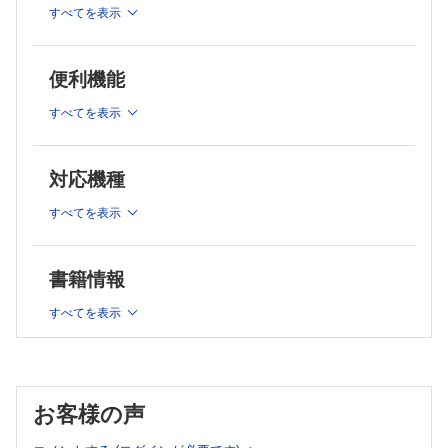
パーソナリティの測定
すべてを表示
発達とは
知能の理論
人の発達の特徴
知能検査と知能指数
8．学習の理論 （小野洋平）
発達を促す要因
便利機能
学習心理学とは
発達を段階的に捉える理論
行動の獲得と変容メカニズム
3．身体・運動の発達 （三村 覚）
すべてを表示
さまざまな学習のかたち
9．記憶と知識 （大森馨子）
発育と発達
記憶
乳児の特徴
記憶の基本的な働き
対応機種
子どもの発達 運動能力の発達
記憶の分類）
4．認知・言語の発達 （田中未央）
知識
すべてを表示
階層的意味ネットワークモデル
認知発達とは
活性化拡散モデル
認知的発達に関する諸理論
記憶方略
書籍情報
言語発達
記憶の体制化と精緻化
長期記憶へのテストの効果
5．社会性・道徳性の発達 （吉野大輔）
すべてを表示
文脈依存効果
社会性の発達
生成効果
社会性の発達の基盤
10．学習の方法 （飯田諒介）
愛着理論
個々の学習者に焦点を当てた学習法
教育者や学習者間の相互作用に焦点を当てた学習法
愛着の発達段階
学習法と学習者の相互作用：適性処遇交互作用
お客様の声
ストレンジ・シチュエーション法と愛着パターン
11．動機づけ （齋藤慶典）
仲間関係の発達
動機づけとは