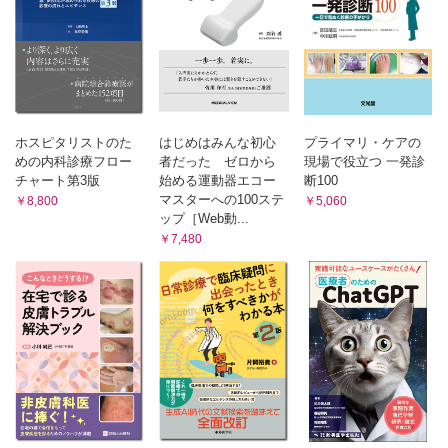
15．特別支援教育 （狩野武道）
9．記憶と知識 （大森馨子）
特別支援教育とは何か
記憶
特別支援教育を理解するために
障害の理解
記憶の基本的な働き
特別支援教育を実施するにあたって
記憶の分類）
知識
階層的意味ネットワークモデル
ホスピタリストのた
はじめはみんな初心
プライマリ・ケアの
活性化拡散モデル
めの内科診療フロー
者だった ゼロから
現場で役立つ 一発診
チャート第3版
始める運動器エコー
断100
記憶方略
マスターへの100ステ
￥8,800
￥5,060
記憶の体制化と精緻化
ップ［Web動...
長期記憶へのテストの効果
￥7,480
文脈依存効果
生成効果
10．学習の方法 （飯田諒介）
個々の学習者に焦点を当てた学習法
教育者や学習者間の相互作用に焦点を当てた学習法
学習法と学習者の相互作用：適性処遇交互作用
11．動機づけ （齋藤慶典）
動機づけとは
欲求（一次的欲求，二次的欲求）