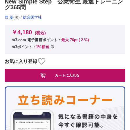
New Simple Step 公衆衛生 最速トレーニン
グ365問
西 基
(著)
/
総合医学社
￥4,180
(税込)
m3.com 電子書籍ポイント：
最大 76pt (
2
%)
m3ポイント：
1%相当
お気に入り登録
カートに入れる