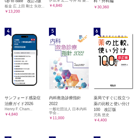
伊豆津 宏二 今井 靖 桑...
Up to date 改訂2版
科・外科編
￥4,840
板金 広 上田 剛士 矢吹...
￥30,360
￥13,200
4
5
6
サンフォード感染症
内科救急診療指針
薬局ですぐに役立つ
治療ガイド2026
2022
薬の比較と使い分け
Henry F. Cham...
一般社団法人 日本内科
100 改訂版
学会...
￥4,840
児島 悠史
￥11,000
￥4,400