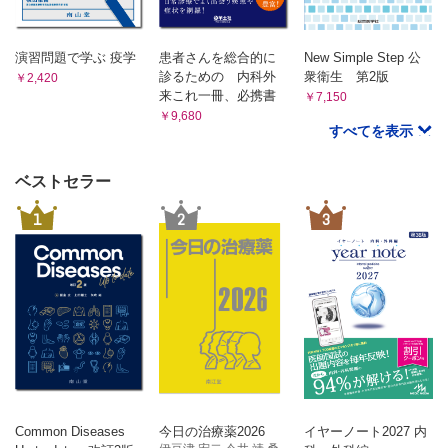
演習問題で学ぶ 疫学
患者さんを総合的に
New Simple Step 公
診るための 内科外
衆衛生 第2版
￥2,420
来これ一冊、必携書
￥7,150
￥9,680
すべてを表示
ベストセラー
1
2
3
Common Diseases
今日の治療薬2026
イヤーノート2027 内