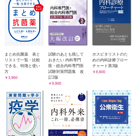
まとめ抗菌薬 表と
試験のあとも残して
ホスピタリストのた
リストで一覧・比較
おきたい 内科専門
めの内科診療フロー
できる、特徴と使い
医・総合内科専門医
チャート第3版
方
試験対策問題集 改
￥8,800
訂2版
￥3,960
￥9,900