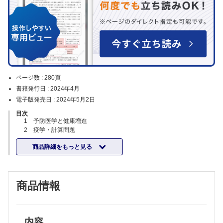
ページ数 :
280頁
書籍発行日 :
2024年4月
電子版発売日 :
2024年5月2日
目次
1 予防医学と健康増進
2 疫学・計算問題
①疫学
商品詳細をもっと見る
②計算問題
3 人口統計・保健統計
4 社会保障制度と医療経済
5 保健・医療の仕組み
商品情報
6 保健・医療・福祉の資源
7 地域保健と地域医療
8 保健・医療関係法規
9 医療事故とその防止
10 国際保健
内容