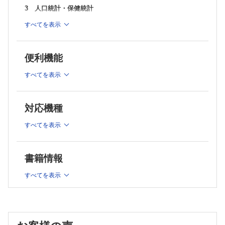
3 人口統計・保健統計
4 社会保障制度と医療経済
すべてを表示
5 保健・医療の仕組み
6 保健・医療・福祉の資源
便利機能
7 地域保健と地域医療
すべてを表示
8 保健・医療関係法規
9 医療事故とその防止
10 国際保健
対応機種
11 母子保健
すべてを表示
12 成人保健
13 高齢者保健および介護保険
書籍情報
14 障害者保健福祉
すべてを表示
15 精神保健
16 感染症とその対策
17 国民栄養と食品保健
18 学校保健