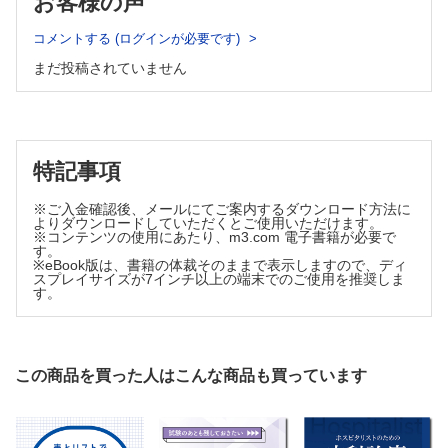
お客様の声
19 産業保健
コメントする (ログインが必要です)
20 環境保健
まだ投稿されていません
21 終末期ケア
22 医療者のプロフェッショナリズム
索引
特記事項
※ご入金確認後、メールにてご案内するダウンロード方法に
よりダウンロードしていただくとご使用いただけます。
※コンテンツの使用にあたり、m3.com 電子書籍が必要で
す。
※eBook版は、書籍の体裁そのままで表示しますので、ディ
スプレイサイズが7インチ以上の端末でのご使用を推奨しま
す。
この商品を買った人はこんな商品も買っています