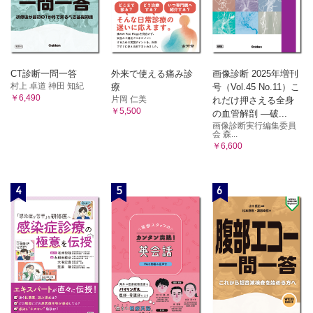
CT診断一問一答
外来で使える痛み診
画像診断 2025年増刊
村上 卓道 神田 知紀
療
号（Vol.45 No.11）こ
￥6,490
片岡 仁美
れだけ押さえる全身
￥5,500
の血管解剖 ―破...
画像診断実行編集委員
会 森...
￥6,600
4
5
6