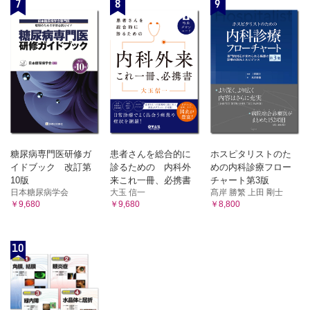
7
8
9
糖尿病専門医研修ガ
患者さんを総合的に
ホスピタリストのた
イドブック 改訂第
診るための 内科外
めの内科診療フロー
10版
来これ一冊、必携書
チャート第3版
日本糖尿病学会
大玉 信一
髙岸 勝繁 上田 剛士
￥9,680
￥9,680
￥8,800
10