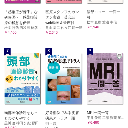
「感染症が苦手」な
医療スタッフのカン
腹部エコー 一問一
研修医へ 感染症診
タン実践！英会話
答
松本 直樹 渡邊 幸信
療の極意を伝授
web動画＆音声付
￥5,940
松本 哲哉 石和田 稔彦 ...
亀山 周二 佐々江 龍一郎
￥4,400
￥2,640
7
8
9
頭部画像診断をもっ
好発部位でみる皮膚
MRI一問一答
平井 俊範 工藤 與亮 堀...
とわかりやすく
疾患アトラス 頭
￥6,490
黒川 遼 神田 知紀 原田...
部・顔
￥5,060