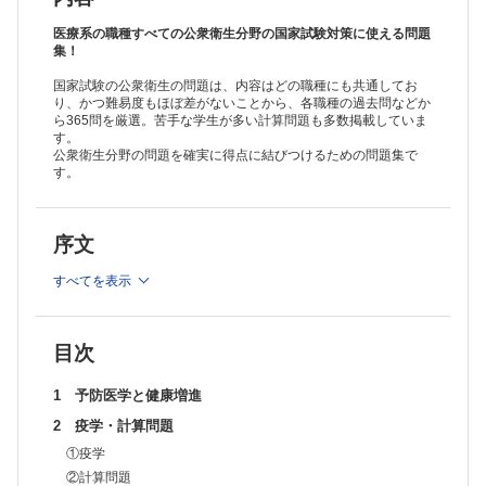
11 母子保健
12 成人保健
医療系の職種すべての公衆衛生分野の国家試験対策に使える問題
13 高齢者保健および介護保険
集！
14 障害者保健福祉
国家試験の公衆衛生の問題は、内容はどの職種にも共通してお
15 精神保健
り、かつ難易度もほぼ差がないことから、各職種の過去問などか
16 感染症とその対策
ら365問を厳選。苦手な学生が多い計算問題も多数掲載していま
17 国民栄養と食品保健
す。
18 学校保健
公衆衛生分野の問題を確実に得点に結びつけるための問題集で
19 産業保健
す。
20 環境保健
21 終末期ケア
22 医療者のプロフェッショナリズム
序文
索引
すべてを表示
目次
1 予防医学と健康増進
2 疫学・計算問題
①疫学
②計算問題