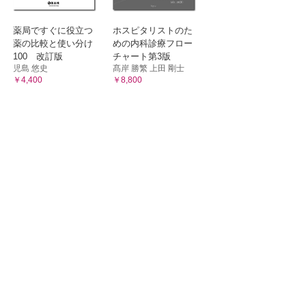
薬局ですぐに役立つ
ホスピタリストのた
薬の比較と使い分け
めの内科診療フロー
100 改訂版
チャート第3版
児島 悠史
髙岸 勝繁 上田 剛士
￥4,400
￥8,800