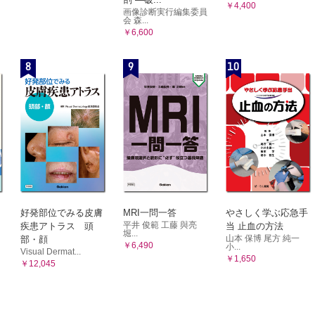
￥4,400
画像診断実行編集委員
会 森...
￥6,600
8
9
10
好発部位でみる皮膚
MRI一問一答
やさしく学ぶ応急手
平井 俊範 工藤 與亮
疾患アトラス 頭
当 止血の方法
堀...
山本 保博 尾方 純一
部・顔
￥6,490
小...
Visual Dermat...
￥1,650
￥12,045