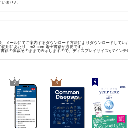
ていません
患に使われる漢方薬◎劉 園英
きる がんロコモ対策［第3回］
ササイズの効果◎五木田 茶舞
ィブ［第1回］
とQOLとの間で◎松本 由紀
ビリのヒミツな関係 ［第7回］
後、メールにてご案内するダウンロード方法によりダウンロードしてい
使用にあたり、m3.com 電子書籍が必要です。
と歯周病の深い関係◎島谷 浩幸
版は、書籍の体裁そのままで表示しますので、ディスプレイサイズが7イン
骨粗鬆症財団の活動
症連携手帳／骨粗鬆症財団シンポジウムの紹介（第26回日本骨粗鬆症学
4
2
3