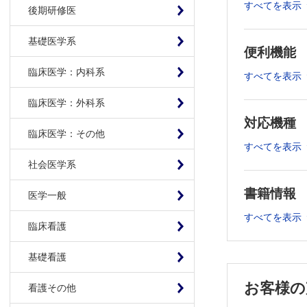
すべてを表示
特集2 第2
後期研修医
会長からの
基礎医学系
盛りだくさ
便利機能
INTERVIEW
臨床医学：内科系
すべてを表示
人生100
渡邊 雄
臨床医学：外科系
TOPIC
対応機種
臨床医学：その他
日本老年医
すべてを表示
高齢者の
社会医学系
REPORT
書籍情報
第24回日
医学一般
運動器看
すべてを表示
臨床看護
SERIES
聞きたい、
基礎看護
活動しな
ゲスト：
お客様の
看護その他
高齢者によ