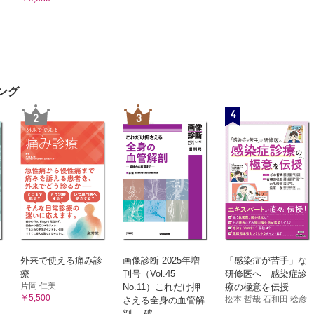
ング
4
2
3
外来で使える痛み診
画像診断 2025年増
「感染症が苦手」な
療
刊号（Vol.45
研修医へ 感染症診
片岡 仁美
No.11）これだけ押
療の極意を伝授
￥5,500
松本 哲哉 石和田 稔彦
さえる全身の血管解
...
剖 ―破...