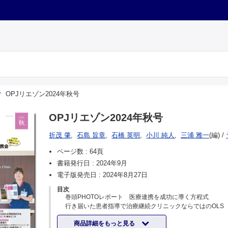
OPJリエゾン2024年秋号
OPJリエゾン2024年秋号
折茂 肇
,
石島 旨章
,
石橋 英明
,
小川 純人
,
三浦 雅一
(編)
/
ページ数 :
64頁
書籍発行日 :
2024年9月
電子版発売日 :
2024年8月27日
目次
巻頭PHOTOレポート 医療連携を成功に導く方程式
行き届いた患者指導で治療継続クリニックならではのOLS
北千葉整形外科 美浜クリニック（千葉県千葉市）
商品詳細をもっと見る
キーパーソン本音トーク