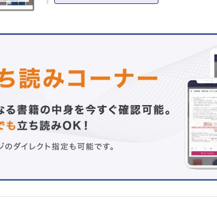
特集1 骨粗鬆症マネージャー連携会 いまの活動について
した
特集2 第26回日本骨粗鬆症学会 見どころ 聴きどころ
会長からのメッセージ◎三浦 雅一
盛りだくさんのプログラムの中でどれを選ぶ？
INTERVIEW
人生100年時代に知っておきたい のどを鍛えて転倒予防
渡邊 雄介（国際医療福祉大学東京ボイスセンター）
TOPIC
日本老年医学会 記者会見
高齢者の診療やケアに関するガイドライン、高齢者の定義
の報告書、第二次5か年計画を公表
REPORT
第24回日本運動器看護学会学術集会
運動器看護における多職種連携
SERIES
聞きたい、知りたいリエゾンサービスのモチベーション［第
活動しながら自分にできる地域貢献を探る
ゲスト：河野 拓夢さん（東京蒲田病院）◎栗田 慎也
高齢者によく処方される 漢方薬のこと［第2回］
運動器疾患に使われる漢方薬◎劉 園英
私たちにできる がんロコモ対策［第3回］
がんエクササイズの効果◎五木田 茶舞
私のナラティブ［第1回］
患者の安全とQOLとの間で◎松本 由紀