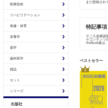
まだ投稿され
運動器疾
医療技術
私たちにで
リハビリテーション
がんエク
私のナラテ
特記事項
保健・体育
患者の安全
歯科とリハ
※ご入金確認
栄養学
※コンテンツの
骨粗鬆症
※eBook
Report 
薬学
骨粗しょう
歯科医学
ベストセラー
1
雑誌
セット
シリーズ
出版社