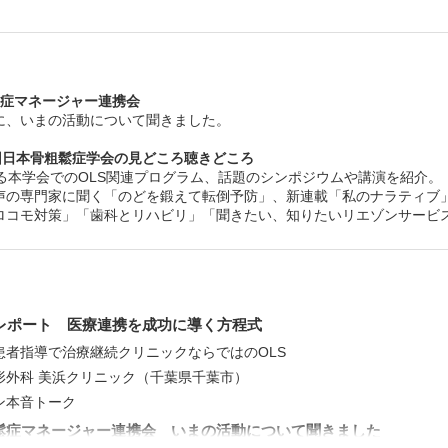
歯科とリハビリのヒミツな関係 ［第7回］
骨粗鬆症と歯周病の深い関係◎島谷 浩幸
Report 骨粗鬆症財団の活動
骨粗しょう症連携手帳／骨粗鬆症財団シンポジウムの紹介（
回日本骨粗鬆症学会）
鬆症マネージャー連携会
に、いまの活動について聞きました。
6回日本骨粗鬆症学会の見どころ聴きどころ
する本学会でのOLS関連プログラム、話題のシンポジウムや講演を紹介。
声の専門家に聞く「のどを鍛えて転倒予防」、新連載「私のナラティブ
ロコモ対策」「歯科とリハビリ」「聞きたい、知りたいリエゾンサービ
Oレポート 医療連携を成功に導く方程式
患者指導で治療継続クリニックならではのOLS
形外科 美浜クリニック（千葉県千葉市）
ン本音トーク
鬆症マネージャー連携会 いまの活動について聞きました