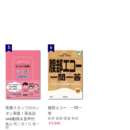
5
6
医療スタッフのカン
腹部エコー 一問一
タン実践！英会話
答
松本 直樹 渡邊 幸信
web動画＆音声付
￥5,940
亀山 周二 佐々江 龍一
郎