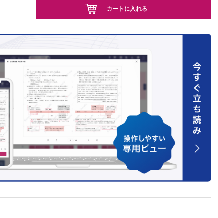
聞きま
カートに入れる
！？
について
4回］