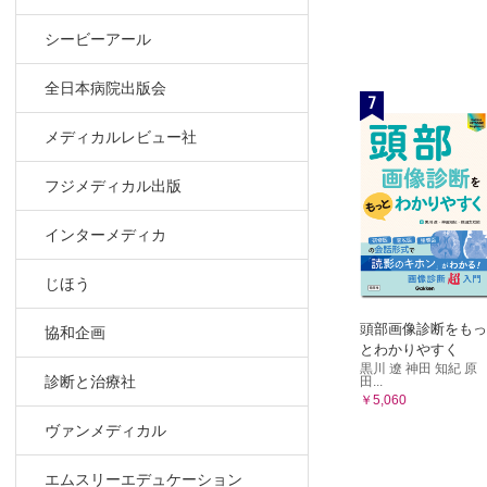
シービーアール
全日本病院出版会
7
メディカルレビュー社
フジメディカル出版
インターメディカ
じほう
頭部画像診断をもっ
協和企画
とわかりやすく
黒川 遼 神田 知紀 原
診断と治療社
田...
￥5,060
ヴァンメディカル
エムスリーエデュケーション