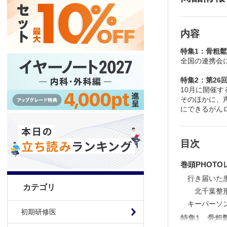
内容
特集1：骨粗
全国の連携会
特集2：第2
10月に開催
そのほかに、
にできるがん
目次
巻頭PHOT
行き届いた
カテゴリ
北千葉整
キーパーソ
初期研修医
特集1 骨粗