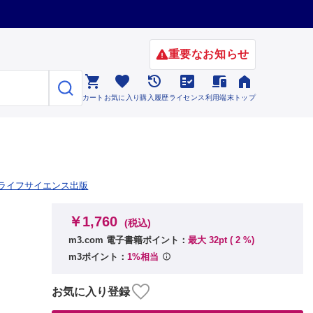
重要なお知らせ






カート
お気に入り
購入履歴
ライセンス
利用端末
トップ
ライフサイエンス出版
￥1,760
(税込)
m3.com 電子書籍ポイント：
最大 32pt (
2
%)
m3ポイント：
1%相当
お気に入り登録