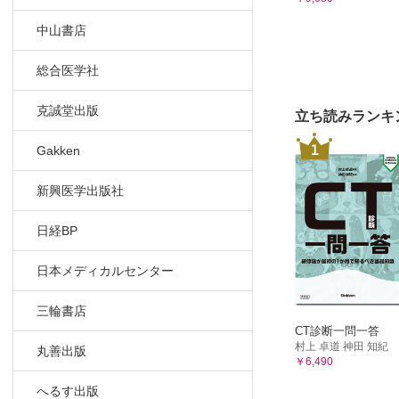
中山書店
総合医学社
克誠堂出版
立ち読みランキ
1
Gakken
新興医学出版社
日経BP
日本メディカルセンター
三輪書店
CT診断一問一答
村上 卓道 神田 知紀
丸善出版
￥6,490
へるす出版