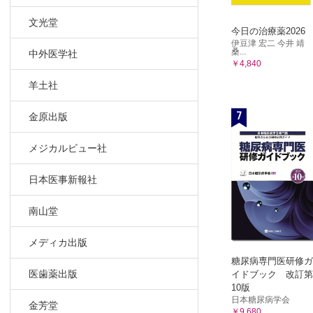
文光堂
今日の治療薬2026
伊豆津 宏二 今井 靖
桑...
中外医学社
￥4,840
羊土社
7
金原出版
メジカルビュー社
日本医事新報社
南山堂
メディカ出版
糖尿病専門医研修ガ
医歯薬出版
イドブック 改訂第
10版
日本糖尿病学会
金芳堂
￥9,680