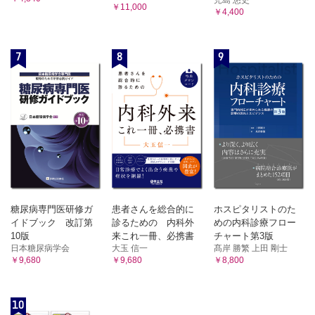
￥11,000
￥4,400
7
8
9
糖尿病専門医研修ガ
患者さんを総合的に
ホスピタリストのた
イドブック 改訂第
診るための 内科外
めの内科診療フロー
10版
来これ一冊、必携書
チャート第3版
日本糖尿病学会
大玉 信一
髙岸 勝繁 上田 剛士
￥9,680
￥9,680
￥8,800
10