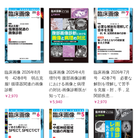
臨床画像 2026年8月
臨床画像 2025年4月
臨床画像 2026年7月
号 42巻8号 弱点克
増刊号 腹部画像診断
号 42巻7号 必要な
服! 循環器関連の画像
における画像と病理
解剖を理解して苦手
診断
の対比-画像診断医が
を克服－肘，手，足
知ってお...
関節疾患...
￥2,970
￥5,940
￥2,970