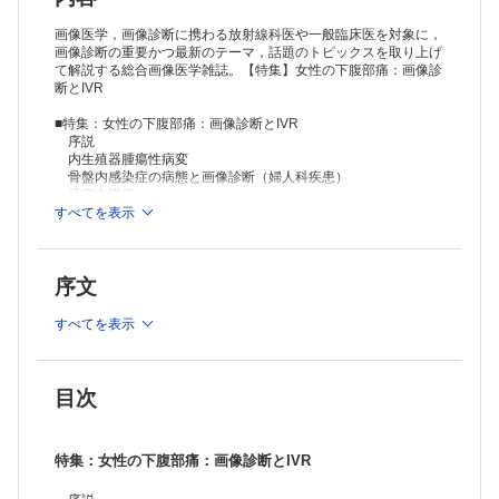
・放射線科医の魅力とリクルート【放射線治療医編】
［第1回］山梨大学：山梨大学放射線科における入局者増加のための努
画像医学，画像診断に携わる放射線科医や一般臨床医を対象に，
力
画像診断の重要かつ最新のテーマ，話題のトピックスを取り上げ
て解説する総合画像医学雑誌。【特集】女性の下腹部痛：画像診
連載
断とIVR
・頭蓋病変の画像診断［第9回］
頭蓋冠の腫瘍性病変①
■特集：女性の下腹部痛：画像診断とIVR
・悪性リンパ腫の"appearances"［第4回］
序説
肝・胆・膵
内生殖器腫瘍性病変
・特集アドバンストコース［Vol.33，12月号特集］
骨盤内感染症の病態と画像診断（婦人科疾患）
中枢神経系の新たな疾患カテゴリーとその画像所見
子宮内膜症
ほか
すべてを表示
序文
すべてを表示
目次
特集：女性の下腹部痛：画像診断とIVR