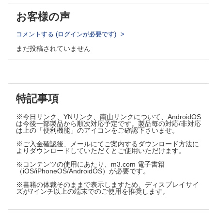
頭蓋冠の腫瘍性病変①
・悪性リンパ腫の"appearances"［第4回］
お客様の声
肝・胆・膵
・特集アドバンストコース［Vol.33，12月号特集］
コメントする (ログインが必要です)
中枢神経系の新たな疾患カテゴリーとその画像所見
まだ投稿されていません
特記事項
※今日リンク、YNリンク、南山リンクについて、AndroidOS
は今後一部製品から順次対応予定です。製品毎の対応/非対応
は上の「便利機能」のアイコンをご確認下さいませ。
※ご入金確認後、メールにてご案内するダウンロード方法に
よりダウンロードしていただくとご使用いただけます。
※コンテンツの使用にあたり、m3.com 電子書籍
（iOS/iPhoneOS/AndroidOS）が必要です。
※書籍の体裁そのままで表示しますため、ディスプレイサイ
ズが7インチ以上の端末でのご使用を推奨します。