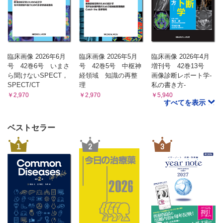
臨床画像 2026年6月
臨床画像 2026年5月
臨床画像 2026年4月
号 42巻6号 いまさ
号 42巻5号 中枢神
増刊号 42巻13号
ら聞けないSPECT，
経領域 知識の再整
画像診断レポート学-
SPECT/CT
理
私の書き方-
￥2,970
￥2,970
￥5,940
すべてを表示
ベストセラー
1
2
3