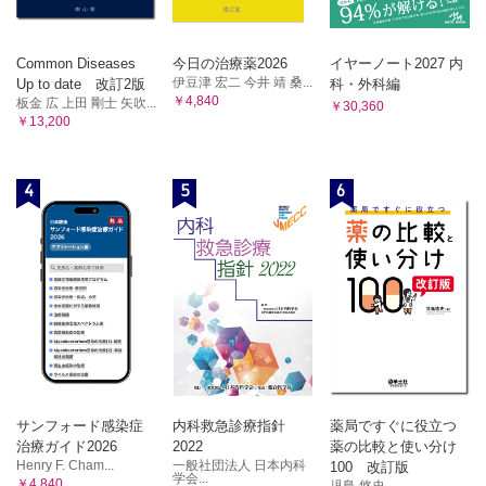
Common Diseases
今日の治療薬2026
イヤーノート2027 内
伊豆津 宏二 今井 靖 桑...
Up to date 改訂2版
科・外科編
￥4,840
板金 広 上田 剛士 矢吹...
￥30,360
￥13,200
4
5
6
サンフォード感染症
内科救急診療指針
薬局ですぐに役立つ
治療ガイド2026
2022
薬の比較と使い分け
Henry F. Cham...
一般社団法人 日本内科
100 改訂版
学会...
￥4,840
児島 悠史