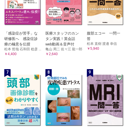
「感染症が苦手」な
医療スタッフのカン
腹部エコー 一問一
研修医へ 感染症診
タン実践！英会話
答
松本 直樹 渡邊 幸信
療の極意を伝授
web動画＆音声付
￥5,940
松本 哲哉 石和田 稔彦 ...
亀山 周二 佐々江 龍一郎
￥4,400
￥2,640
7
8
9