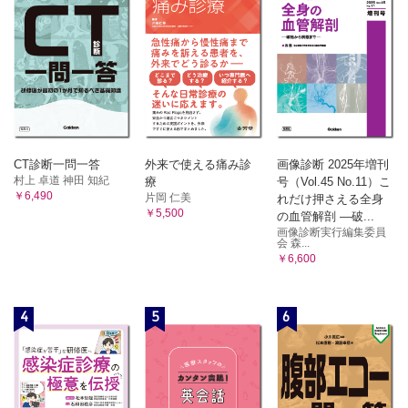
CT診断一問一答
外来で使える痛み診
画像診断 2025年増刊
村上 卓道 神田 知紀
療
号（Vol.45 No.11）こ
￥6,490
片岡 仁美
れだけ押さえる全身
￥5,500
の血管解剖 ―破...
画像診断実行編集委員
会 森...
￥6,600
4
5
6