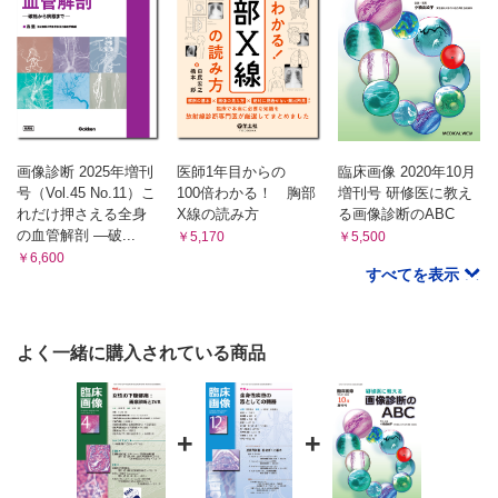
画像診断 2025年増刊
医師1年目からの
臨床画像 2020年10月
号（Vol.45 No.11）こ
100倍わかる！ 胸部
増刊号 研修医に教え
れだけ押さえる全身
X線の読み方
る画像診断のABC
の血管解剖 ―破...
￥5,170
￥5,500
￥6,600
すべてを表示
よく一緒に購入されている商品
+
+