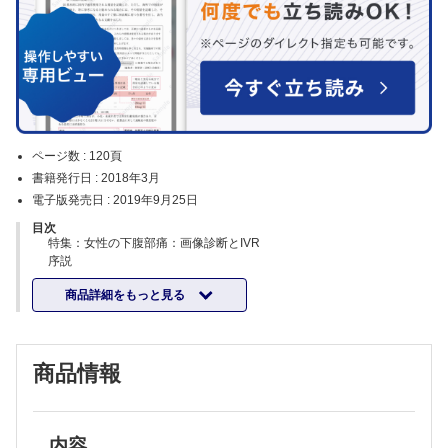
ページ数 :
120頁
書籍発行日 :
2018年3月
電子版発売日 :
2019年9月25日
目次
特集：女性の下腹部痛：画像診断とIVR
序説
内生殖器腫瘍性病変
商品詳細をもっと見る
骨盤内感染症の病態と画像診断（婦人科疾患）
子宮内膜症
妊産婦の腹部救急（産科疾患を除く）
産婦人科領域以外の下腹部痛
商品情報
産科出血のIVR
産婦人科のIVR（産科出血を除く）
Current Topics
AIの画像診断への応用
新連載
内容