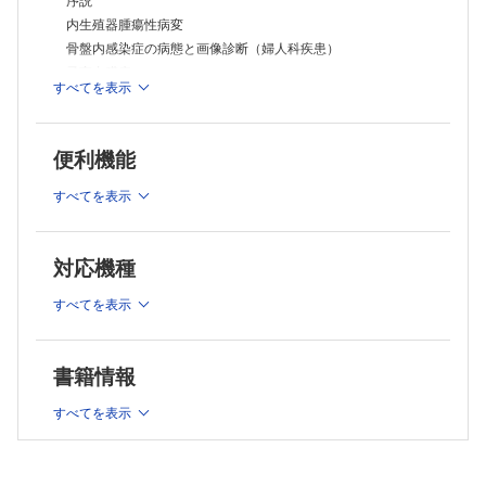
序説
内生殖器腫瘍性病変
骨盤内感染症の病態と画像診断（婦人科疾患）
子宮内膜症
すべてを表示
妊産婦の腹部救急（産科疾患を除く）
産婦人科領域以外の下腹部痛
産科出血のIVR
便利機能
産婦人科のIVR（産科出血を除く）
すべてを表示
Current Topics
AIの画像診断への応用
対応機種
新連載
すべてを表示
・放射線科医の魅力とリクルート【放射線治療医編】
［第1回］山梨大学：山梨大学放射線科における入局者増加の
書籍情報
ための努力
すべてを表示
連載
・頭蓋病変の画像診断［第9回］