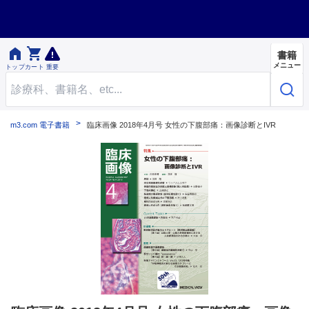


書籍
メニュー
トップ
カート
重要
m3.com 電子書籍
臨床画像 2018年4月号 女性の下腹部痛：画像診断とIVR