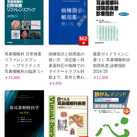
味覚障害 （任 智美）
内視鏡感染防御 （齋藤康一郎）
急性咽頭炎・扁桃炎 （宇野芳史）
肺血栓塞栓症 （森 健太）
扁桃病巣疾患 （高原 幹）
周術期の抗凝固療法 （高木妙子，木村丈司，矢野育子）
造影剤の使い方 （神田知紀）
Behcet病 （吉岡哲志）
輸血 （島田覚生，江木盛時）
口腔アレルギー症候群 （大澤陽子）
高齢者の薬物療法 （秋下雅弘）
顎関節症 （明石昌也）
妊産婦・授乳婦への投薬 （神田昌子，熊澤惠一，大須賀穣）
睡眠時無呼吸 （本間あや）
Appendix 診療ガイドライン等の入手先一覧
睡眠時無呼吸の治療 （千葉伸太郎）
索引
耳鼻咽喉科 日常検査
病棟指示と頻用薬の
最新ガイドラインに
5章 喉頭疾患
リファレンスブッ
使い方 決定版～持
基づく 耳鼻咽喉科頭
音声障害 （梅野博仁）
ク ＜プラクティス
参薬対応や病棟での
頸部疾患 診療指針
痙攣性発声障害 （讃岐徹治，竹本直樹）
耳鼻咽喉科の臨床 1＞
マイナートラブル対
2024-'25
吃音 （森 浩一）
処まで、意外と教わ...
￥15,400
￥11,000
咽喉頭酸逆流症 （上羽瑠美）
￥4,950
サルコイドーシス （松永崇志，鈴木正志）
遺伝性血管性浮腫 （多田紘恵，近松一朗）
嚥下障害 （兵頭政光）
6章 頭頸部疾患
A．唾液腺疾患
Sjogren症候群 （東野正明）
IgG4関連疾患 （高野賢一）