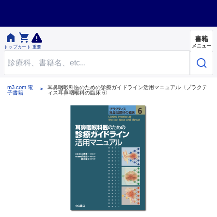


書籍
メニュー
トップ
カート
重要
m3.com 電
耳鼻咽喉科医のための診療ガイドライン活用マニュアル〈プラクテ
子書籍
ィス耳鼻咽喉科の臨床 6〉