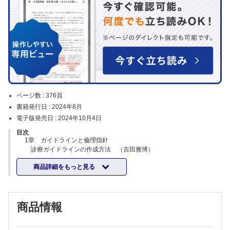
ページ数 :
376頁
書籍発行日 :
2024年8月
電子版発売日 :
2024年10月4日
目次
1章 ガイドラインと倫理指針
診療ガイドラインの作成方法 （吉田雅博）
臨床研究に関する倫理指針 （片山 宏）
商品詳細をもっと見る
2章 聴覚・平衡機能障害
A．中耳疾患
急性中耳炎 （林 達哉）
滲出性中耳炎 （伊藤真人）
商品情報
中耳真珠腫 （小森 学）
鼓室形成術 （山本 裕）
好酸球性中耳炎 （佐藤えみり，瀬尾友佳子，野中 学）