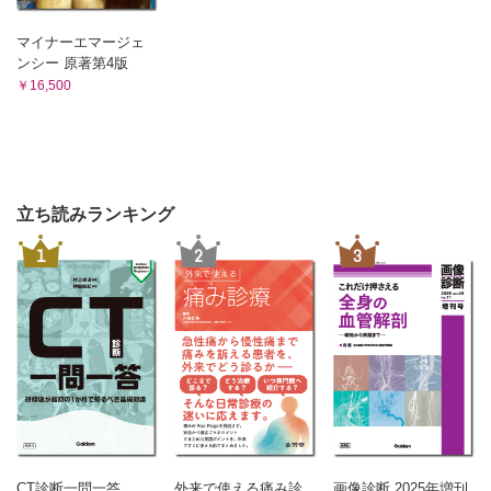
マイナーエマージェ
ンシー 原著第4版
￥16,500
立ち読みランキング
1
2
3
CT診断一問一答
外来で使える痛み診
画像診断 2025年増刊