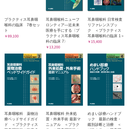
新型コロナウイルス感染症 （木村百合香）
内視鏡感染防御 （齋藤康一郎）
肺血栓塞栓症 （森 健太）
プラクティス耳鼻咽
耳鼻咽喉科ニューフ
耳鼻咽喉科 日常検査
喉科の臨床 7巻セッ
ロンティア―近未来
リファレンスブッ
周術期の抗凝固療法 （高木妙子，木村丈司，矢野育子）
ト
医療を手にする〈プ
ク ＜プラクティス
造影剤の使い方 （神田知紀）
ラクティス耳鼻咽喉
耳鼻咽喉科の臨床 1＞
￥89,100
輸血 （島田覚生，江木盛時）
科の臨床 7〉
￥15,400
高齢者の薬物療法 （秋下雅弘）
￥13,200
妊産婦・授乳婦への投薬 （神田昌子，熊澤惠一，大須賀
穣）
Appendix 診療ガイドライン等の入手先一覧
索引
耳鼻咽喉科 薬物治
耳鼻咽喉科 外来処
めまい診療ハンドブ
療ベッドサイドガイ
置・外来手術 最新マ
ック 最新の検査・
ド ＜プラクティス
ニュアル ＜プラク
鑑別診断と治療 ＜