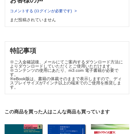
お客様の声
人工内耳（成人） （柿木章伸）
A．唾液腺疾患
人工内耳（小児） （山本典生）
Sjogren症候群 （東野正明）
コメントする (ログインが必要です)
D．めまい
IgG4関連疾患 （高野賢一）
耳下腺がん （多田雄一郎）
まだ投稿されていません
良性発作性頭位めまい症 （今井貴夫）
B．甲状腺疾患
メニエール病 （將積日出夫）
慢性・亜急性甲状腺炎 （伊藤 充）
前庭神経炎 （堀井 新）
バセドウ病 （赤水尚史）
聴神経腫瘍 （大石直樹）
甲状腺乳頭がん・濾胞がん・未分化がん （手島直則）
甲状腺髄様がん・MEN （西原永潤）
E．顔面神経など
特記事項
C．頭頸部がん
Bell麻痺/Hunt症候群 （萩森伸一）
口腔がん （花井信広）
3章 鼻副鼻腔疾患
※ご入金確認後、メールにてご案内するダウンロード方法に
上・中咽頭がん （安藤瑞生）
よりダウンロードしていただくとご使用いただけます。
喉頭・下咽頭がん （篠﨑 剛）
嗅覚障害 （近藤健二）
※コンテンツの使用にあたり、m3.com 電子書籍が必要で
上顎洞がん （小川武則）
す。
アレルギー性鼻炎 （岡野光博）
がん薬物療法 （渡邉 嶺，本間義崇）
※eBook版は、書籍の体裁そのままで表示しますので、ディ
舌下免疫療法 （小町太郎，後藤 穣）
スプレイサイズが7インチ以上の端末でのご使用を推奨しま
頭頸部がんに対するがん光免疫療法（頭頸部アルミノックス®治
す。
鼻副鼻腔真菌症・アレルギー性真菌性鼻副鼻腔炎 （吉川
療） （四宮弘隆，丹生健一）
衛）
リハビリテーション （古川竜也）
急性鼻副鼻腔炎 （春名眞一）
D．悪性リンパ腫
悪性リンパ腫 （家根旦有）
慢性鼻副鼻腔炎 （清水猛史）
MTX関連リンパ増殖性疾患 （大月直樹）
この商品を買った人はこんな商品も買っています
好酸球性鼻副鼻腔炎 （坂下雅文）
7章 関連領域
内視鏡下鼻副鼻腔手術 （伏見勝哉，都築建三）
抗菌薬 （大路 剛）
4章 口腔・咽頭疾患
インフルエンザ （増田佐和子）
新型コロナウイルス感染症 （木村百合香）