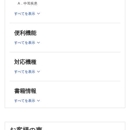
アレルギー性鼻炎 （岡野光博）
A．中耳疾患
舌下免疫療法 （小町太郎，後藤 穣）
急性中耳炎 （林 達哉）
鼻副鼻腔真菌症・アレルギー性真菌性鼻副鼻腔炎 （吉川 衛）
すべてを表示
滲出性中耳炎 （伊藤真人）
急性鼻副鼻腔炎 （春名眞一）
中耳真珠腫 （小森 学）
慢性鼻副鼻腔炎 （清水猛史）
好酸球性鼻副鼻腔炎 （坂下雅文）
鼓室形成術 （山本 裕）
便利機能
内視鏡下鼻副鼻腔手術 （伏見勝哉，都築建三）
好酸球性中耳炎 （佐藤えみり，瀬尾友佳子，野中 学）
4章 口腔・咽頭疾患
ANCA関連血管炎性中耳炎 （森田由香）
すべてを表示
味覚障害 （任 智美）
耳管開放症 （日下伊織，池田怜吉）
急性咽頭炎・扁桃炎 （宇野芳史）
扁桃病巣疾患 （高原 幹）
B．内耳疾患
Behcet病 （吉岡哲志）
対応機種
耳鳴 （神崎 晶）
口腔アレルギー症候群 （大澤陽子）
突発性難聴・急性低音障害型感音難聴 （伊藤 健）
顎関節症 （明石昌也）
すべてを表示
外リンパ瘻 （池園哲郎）
睡眠時無呼吸 （本間あや）
若年発症型両側性感音難聴 （野口佳裕）
睡眠時無呼吸の治療 （千葉伸太郎）
5章 喉頭疾患
新生児聴覚スクリーニング （大津雅秀）
書籍情報
音声障害 （梅野博仁）
遺伝性難聴 （上原奈津美）
痙攣性発声障害 （讃岐徹治，竹本直樹）
C．人工聴覚器
すべてを表示
吃音 （森 浩一）
補聴器 （石川浩太郎）
咽喉頭酸逆流症 （上羽瑠美）
サルコイドーシス （松永崇志，鈴木正志）
骨導インプラント（Baha®，BONEBRIDGE®） （岩崎
遺伝性血管性浮腫 （多田紘恵，近松一朗）
聡，岡晋一郎）
嚥下障害 （兵頭政光）
人工中耳 （山田啓之，羽藤直人）
6章 頭頸部疾患