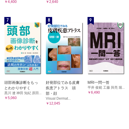
￥4,400
￥2,640
7
8
9
頭部画像診断をもっ
好発部位でみる皮膚
MRI一問一答
平井 俊範 工藤 與亮 堀...
とわかりやすく
疾患アトラス 頭
￥6,490
黒川 遼 神田 知紀 原田...
部・顔
￥5,060
Visual Dermat...
￥12,045