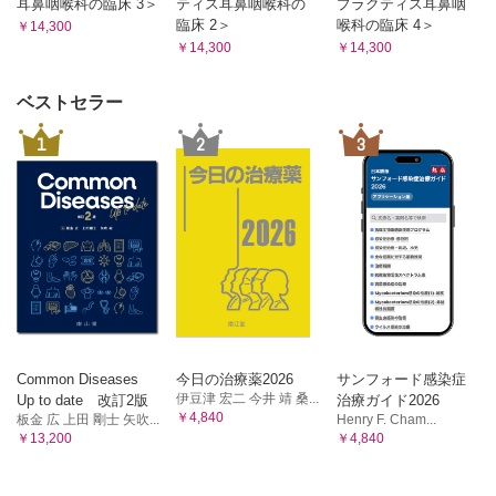
耳鼻咽喉科の臨床 3＞
ティス耳鼻咽喉科の
プラクティス耳鼻咽
臨床 2＞
喉科の臨床 4＞
￥14,300
￥14,300
￥14,300
ベストセラー
1
2
3
Common Diseases
今日の治療薬2026
サンフォード感染症
伊豆津 宏二 今井 靖 桑...
Up to date 改訂2版
治療ガイド2026
￥4,840
板金 広 上田 剛士 矢吹...
Henry F. Cham...
￥13,200
￥4,840