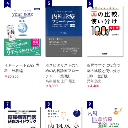
4
5
6
イヤーノート2027 内
ホスピタリストのた
薬局ですぐに役立つ
科・外科編
めの内科診療フロー
薬の比較と使い分け
チャート第3版
100 改訂版
￥30,360
髙岸 勝繁 上田 剛士
児島 悠史
￥8,800
￥4,400
7
8
9