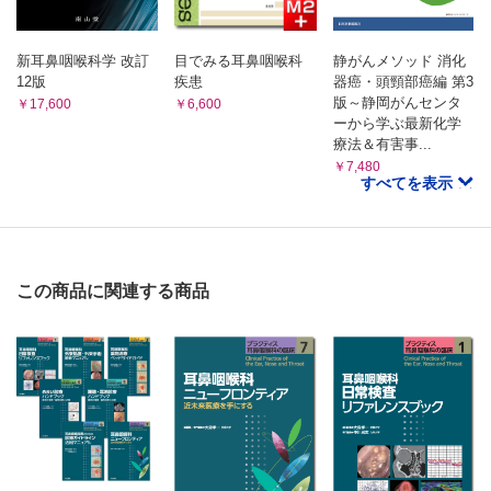
耳下腺がん （多田雄一郎）
B．甲状腺疾患
慢性・亜急性甲状腺炎 （伊藤 充）
新耳鼻咽喉科学 改訂
目でみる耳鼻咽喉科
静がんメソッド 消化
バセドウ病 （赤水尚史）
12版
疾患
器癌・頭頸部癌編 第3
甲状腺乳頭がん・濾胞がん・未分化がん （手島直則）
版～静岡がんセンタ
￥17,600
￥6,600
ーから学ぶ最新化学
甲状腺髄様がん・MEN （西原永潤）
療法＆有害事...
C．頭頸部がん
￥7,480
口腔がん （花井信広）
すべてを表示
上・中咽頭がん （安藤瑞生）
喉頭・下咽頭がん （篠﨑 剛）
上顎洞がん （小川武則）
がん薬物療法 （渡邉 嶺，本間義崇）
この商品に関連する商品
頭頸部がんに対するがん光免疫療法（頭頸部アルミノックス
®治療） （四宮弘隆，丹生健一）
リハビリテーション （古川竜也）
D．悪性リンパ腫
悪性リンパ腫 （家根旦有）
MTX関連リンパ増殖性疾患 （大月直樹）
7章 関連領域
抗菌薬 （大路 剛）
インフルエンザ （増田佐和子）