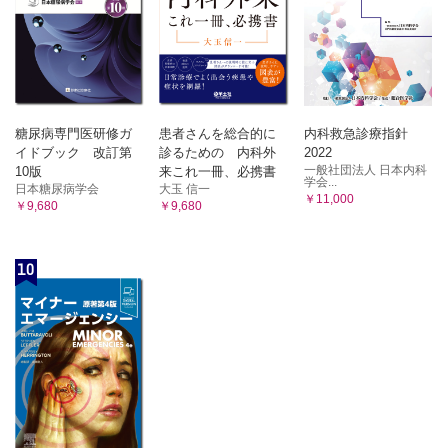
糖尿病専門医研修ガ
患者さんを総合的に
内科救急診療指針
イドブック 改訂第
診るための 内科外
2022
一般社団法人 日本内科
10版
来これ一冊、必携書
学会...
日本糖尿病学会
大玉 信一
￥11,000
￥9,680
￥9,680
10