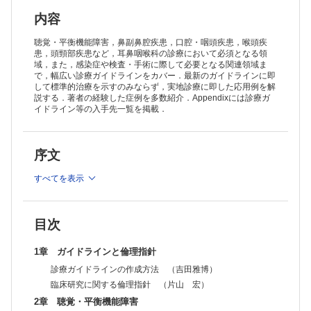
ANCA関連血管炎性中耳炎 （森田由香）
耳管開放症 （日下伊織，池田怜吉）
内容
B．内耳疾患
耳鳴 （神崎 晶）
聴覚・平衡機能障害，鼻副鼻腔疾患，口腔・咽頭疾患，喉頭疾
突発性難聴・急性低音障害型感音難聴 （伊藤 健）
患，頭頸部疾患など，耳鼻咽喉科の診療において必須となる領
域，また，感染症や検査・手術に際して必要となる関連領域ま
外リンパ瘻 （池園哲郎）
で，幅広い診療ガイドラインをカバー．最新のガイドラインに即
若年発症型両側性感音難聴 （野口佳裕）
して標準的治療を示すのみならず，実地診療に即した応用例を解
新生児聴覚スクリーニング （大津雅秀）
説する．著者の経験した症例を多数紹介．Appendixには診療ガ
遺伝性難聴 （上原奈津美）
イドライン等の入手先一覧を掲載．
C．人工聴覚器
補聴器 （石川浩太郎）
骨導インプラント（Baha®，BONEBRIDGE®） （岩崎 聡，岡晋
序文
一郎）
人工中耳 （山田啓之，羽藤直人）
人工内耳（成人） （柿木章伸）
すべてを表示
人工内耳（小児） （山本典生）
D．めまい
良性発作性頭位めまい症 （今井貴夫）
目次
メニエール病 （將積日出夫）
前庭神経炎 （堀井 新）
1章 ガイドラインと倫理指針
聴神経腫瘍 （大石直樹）
E．顔面神経など
診療ガイドラインの作成方法 （吉田雅博）
Bell麻痺/Hunt症候群 （萩森伸一）
臨床研究に関する倫理指針 （片山 宏）
3章 鼻副鼻腔疾患
2章 聴覚・平衡機能障害
嗅覚障害 （近藤健二）