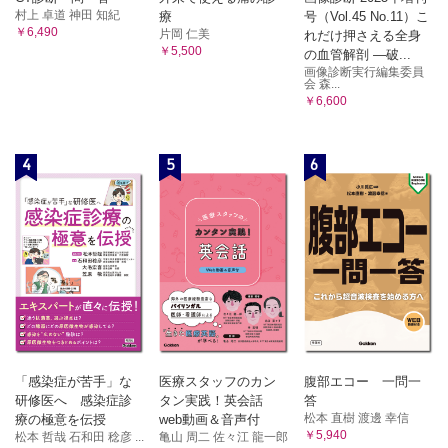
村上 卓道 神田 知紀
療
号（Vol.45 No.11）こ
￥6,490
片岡 仁美
れだけ押さえる全身
￥5,500
の血管解剖 ―破...
画像診断実行編集委員
会 森...
￥6,600
4
5
6
「感染症が苦手」な
医療スタッフのカン
腹部エコー 一問一
研修医へ 感染症診
タン実践！英会話
答
松本 直樹 渡邊 幸信
療の極意を伝授
web動画＆音声付
￥5,940
松本 哲哉 石和田 稔彦 ...
亀山 周二 佐々江 龍一郎