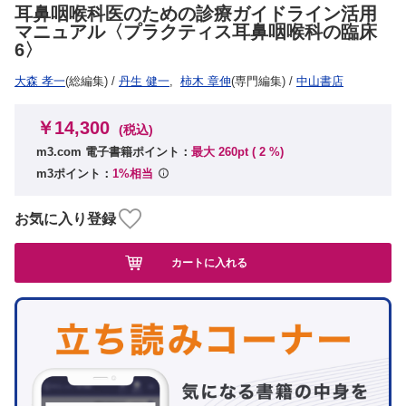
耳鼻咽喉科医のための診療ガイドライン活用
マニュアル〈プラクティス耳鼻咽喉科の臨床
6〉
大森 孝一
(総編集)
/
丹生 健一
,
柿木 章伸
(専門編集)
/
中山書店
￥14,300
(税込)
m3.com 電子書籍ポイント：
最大 260pt (
2
%)
m3ポイント：
1%相当
お気に入り登録
カートに入れる