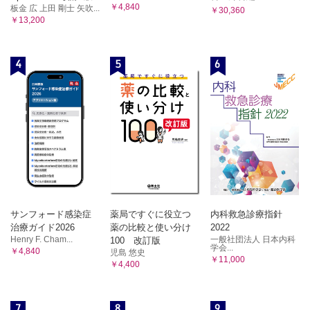
￥4,840
板金 広 上田 剛士 矢吹...
￥30,360
￥13,200
4
5
6
サンフォード感染症
薬局ですぐに役立つ
内科救急診療指針
治療ガイド2026
薬の比較と使い分け
2022
Henry F. Cham...
一般社団法人 日本内科
100 改訂版
学会...
￥4,840
児島 悠史
￥11,000
￥4,400
7
8
9