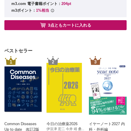
m3.com 電子書籍ポイント：
204pt
m3ポイント：
1%相当
3点ともカートに入れる
ベストセラー
1
2
3
Common Diseases
今日の治療薬2026
イヤーノート2027 内
伊豆津 宏二 今井 靖 桑...
Up to date 改訂2版
科・外科編