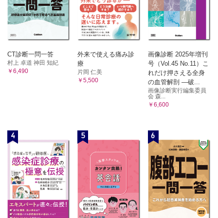
CT診断一問一答
外来で使える痛み診
画像診断 2025年増刊
村上 卓道 神田 知紀
療
号（Vol.45 No.11）こ
￥6,490
片岡 仁美
れだけ押さえる全身
￥5,500
の血管解剖 ―破...
画像診断実行編集委員
会 森...
￥6,600
4
5
6