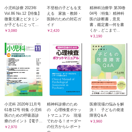
小児科診療 2023年
不登校の子どもを支
精神科治療学 第39巻
Vol.86 No.12【特集】
える 家族・教師・
04号〈特集〉精神科
微量元素とビタミン
医師のための対応ガ
医の診断書，意見
が子どもにとって...
イド
書，鑑定書—何を書
くか，どこまで...
￥3,080
￥2,420
￥3,190
小児科 2020年11月号
精神科診療のため
医療現場の悩みを解
61巻12号 特集 小児科
の 心理検査ポケッ
決！ 子どもの発達
医のための呼吸器診
トマニュアル 現場
障害Q＆A
療のポイント【電子...
でわかる！オーダー
￥3,960
の仕方からレポート
￥2,970