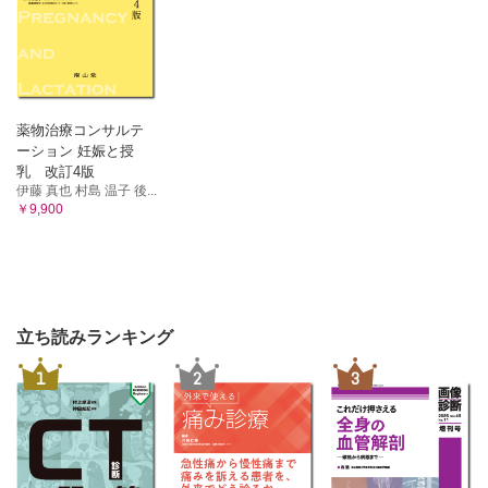
薬物治療コンサルテ
ーション 妊娠と授
乳 改訂4版
伊藤 真也 村島 温子 後...
￥9,900
立ち読みランキング
1
2
3