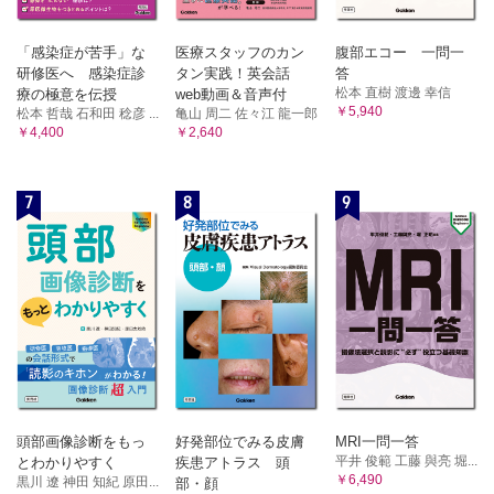
「感染症が苦手」な
医療スタッフのカン
腹部エコー 一問一
研修医へ 感染症診
タン実践！英会話
答
松本 直樹 渡邊 幸信
療の極意を伝授
web動画＆音声付
￥5,940
松本 哲哉 石和田 稔彦 ...
亀山 周二 佐々江 龍一郎
￥4,400
￥2,640
7
8
9
頭部画像診断をもっ
好発部位でみる皮膚
MRI一問一答
平井 俊範 工藤 與亮 堀...
とわかりやすく
疾患アトラス 頭
￥6,490
黒川 遼 神田 知紀 原田...
部・顔