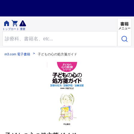


書籍
メニュー
トップ
カート
重要
m3.com 電子書籍
子どもの心の処方箋ガイド