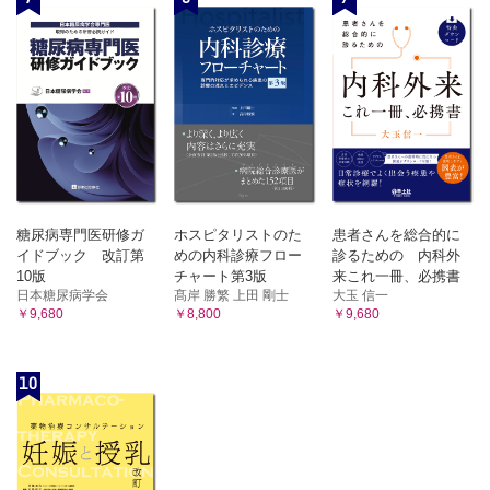
糖尿病専門医研修ガ
ホスピタリストのた
患者さんを総合的に
イドブック 改訂第
めの内科診療フロー
診るための 内科外
10版
チャート第3版
来これ一冊、必携書
日本糖尿病学会
髙岸 勝繁 上田 剛士
大玉 信一
￥9,680
￥8,800
￥9,680
10