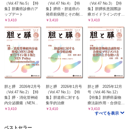
（Vol.47 No.5）【特
（Vol.47 No.4）【特
（Vol.47 No.3）【特
集】胆囊癌診療のア
集】膵癌・胆道癌の
集】胆膵疾患国際診
ップデート
発癌前病態とその制...
療ガイドラインのす...
￥3,410
￥3,410
￥3,410
胆と膵 2026年2月号
胆と膵 2026年1月号
胆と膵 2025年12月
（Vol.47 No.2）【特
（Vol.47 No.1）【特
号（Vol.46 No.12）
集】膵・消化管神経
集】胆道癌に対する
【特集】胆膵癌薬物
内分泌腫瘍（NEN...
集学的治療
療法副作用・合併症...
￥3,410
￥3,410
￥3,410
すべてを表示
ベストセラー