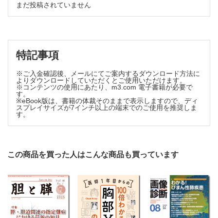
まだ投稿されていません
GWASで解き明かすPBCの遺伝要因
人見 祐基ほか
PBCにおける活性化／老化胆管細胞の関与
佐々木素子
特記事項
※ご入金確認後、メールにてご案内するダウンロード方法に
よりダウンロードしていただくとご使用いただけます。
※コンテンツの使用にあたり、m3.com 電子書籍が必要で
す。
※eBook版は、書籍の体裁そのままで表示しますので、ディ
スプレイサイズが7インチ以上の端末でのご使用を推奨しま
す。
この商品を買った人はこんな商品も買っています