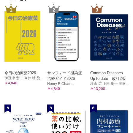
1
2
3
今日の治療薬2026
サンフォード感染症
Common Diseases
伊豆津 宏二 今井 靖 桑...
治療ガイド2026
Up to date 改訂2版
￥4,840
Henry F. Cham...
板金 広 上田 剛士 矢吹...
￥4,840
￥13,200
4
5
6