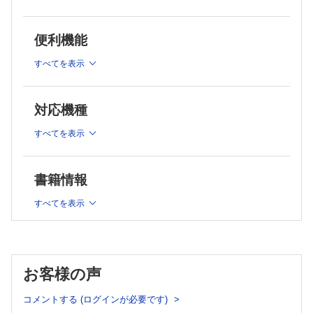
異時性胆道癌におけるクローン多様性と進化
青木 修一
混合型肝癌の臨床・病理的特徴
便利機能
小無田美菜
すべてを表示
混合型肝癌の再考～肝細胞癌・胆管癌の観点から見た診断と治
療～
工藤洋太郎
対応機種
胆道疾患と免疫
大山 広ほか
すべてを表示
胆道疾患と腸内細菌叢との関連
大野栄三郎ほか
胆石とゲノム
書籍情報
石澤 哲也ほか
培養系・動物モデルを用いた胆道疾患研究とその臨床応用
すべてを表示
紙谷 聡英ほか
PBC，PSC～最近のトピックス～
田中 篤
PSC の自己抗体からの病態理解
お客様の声
桒田 威ほか
PSCにおける胆管細胞と免疫細胞のクロストーク
コメントする (ログインが必要です)
藤原 弘明