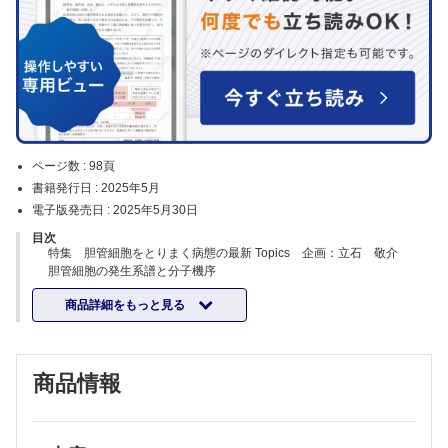
ページ数 :
98頁
書籍発行日 :
2025年5月
電子版発売日 :
2025年5月30日
目次
特集 胆管細胞をとりまく病態の最新 Topics 企画：立石 敬介
胆管細胞の発生系譜と分子機序
中川 勇人
商品詳細をもっと見る
胆道周囲毛細血叢 PCPからみた胆道前癌病変の病理～胆道腫瘍の深達
度判定への応用を含めて～
中沼 安二
異時性胆道癌におけるクローン多様性と進化
商品情報
青木 修一
混合型肝癌の臨床・病理的特徴
小無田美菜
混合型肝癌の再考～肝細胞癌・胆管癌の観点から見た診断と治療～