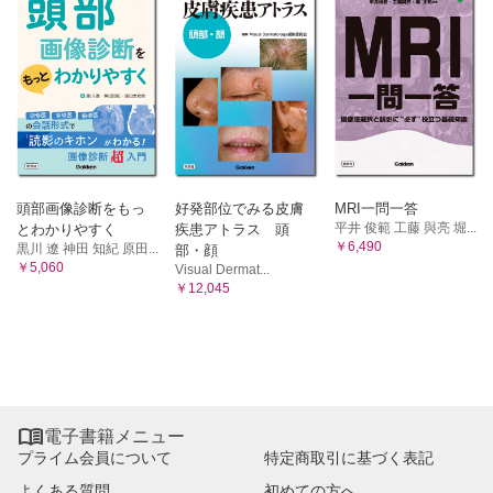
頭部画像診断をもっ
好発部位でみる皮膚
MRI一問一答
平井 俊範 工藤 與亮 堀...
とわかりやすく
疾患アトラス 頭
￥6,490
黒川 遼 神田 知紀 原田...
部・顔
￥5,060
Visual Dermat...
￥12,045

電子書籍メニュー
プライム会員について
特定商取引に基づく表記
よくある質問
初めての方へ