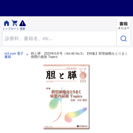


書籍
メニュー
トップ
カート
重要
m3.com 電子
胆と膵 2025年5月号（Vol.46 No.5）【特集】胆管細胞をとりまく
書籍
病態の最新 Topics