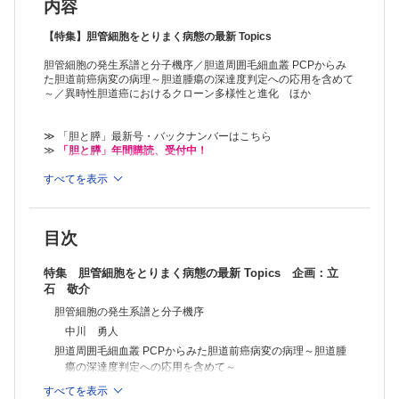
工藤洋太郎
内容
胆道疾患と免疫
大山 広ほか
【特集】胆管細胞をとりまく病態の最新 Topics
胆道疾患と腸内細菌叢との関連
胆管細胞の発生系譜と分子機序／胆道周囲毛細血叢 PCPからみ
大野栄三郎ほか
た胆道前癌病変の病理～胆道腫瘍の深達度判定への応用を含めて
胆石とゲノム
～／異時性胆道癌におけるクローン多様性と進化 ほか
石澤 哲也ほか
培養系・動物モデルを用いた胆道疾患研究とその臨床応用
紙谷 聡英ほか
≫ 「胆と膵」最新号・バックナンバーはこちら
PBC，PSC～最近のトピックス～
≫
「胆と膵」年間購読、受付中！
田中 篤
PSC の自己抗体からの病態理解
※本製品はPCでの閲覧も可能です。
すべてを表示
「購入済ライセンス一覧」よりオンライン環境でPDF版をご覧い
桒田 威ほか
ただけます。詳細は
こちら
でご確認ください。
PSCにおける胆管細胞と免疫細胞のクロストーク
藤原 弘明
目次
GWASで解き明かすPBCの遺伝要因
人見 祐基ほか
特集 胆管細胞をとりまく病態の最新 Topics 企画：立
PBCにおける活性化／老化胆管細胞の関与
石 敬介
佐々木素子
胆管細胞の発生系譜と分子機序
中川 勇人
胆道周囲毛細血叢 PCPからみた胆道前癌病変の病理～胆道腫
瘍の深達度判定への応用を含めて～
中沼 安二
すべてを表示