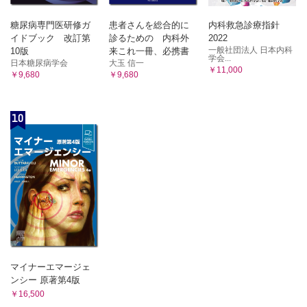
糖尿病専門医研修ガ
患者さんを総合的に
内科救急診療指針
イドブック 改訂第
診るための 内科外
2022
一般社団法人 日本内科
10版
来これ一冊、必携書
学会...
日本糖尿病学会
大玉 信一
￥11,000
￥9,680
￥9,680
10
マイナーエマージェ
ンシー 原著第4版
￥16,500