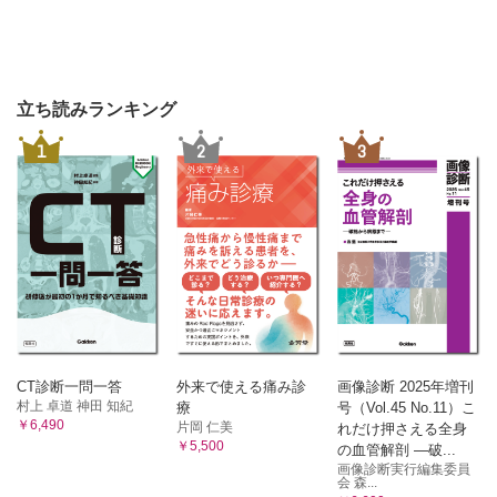
立ち読みランキング
1
2
3
CT診断一問一答
外来で使える痛み診
画像診断 2025年増刊
村上 卓道 神田 知紀
療
号（Vol.45 No.11）こ
￥6,490
片岡 仁美
れだけ押さえる全身
￥5,500
の血管解剖 ―破...
画像診断実行編集委員
会 森...