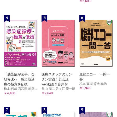
￥6,600
4
5
6
「感染症が苦手」な
医療スタッフのカン
腹部エコー 一問一
研修医へ 感染症診
タン実践！英会話
答
松本 直樹 渡邊 幸信
療の極意を伝授
web動画＆音声付
￥5,940
松本 哲哉 石和田 稔彦 ...
亀山 周二 佐々江 龍一郎
￥4,400
￥2,640
7
8
9