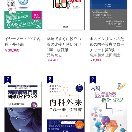
イヤーノート2027 内
薬局ですぐに役立つ
ホスピタリストのた
科・外科編
薬の比較と使い分け
めの内科診療フロー
100 改訂版
チャート第3版
￥30,360
児島 悠史
髙岸 勝繁 上田 剛士
￥4,400
￥8,800
7
8
9