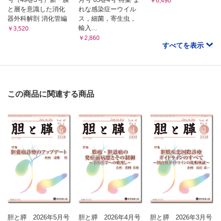
￥6,490
と層を意識した消化
れな感染症ーウイル
器外科解剖 消化管編
ス，細菌，寄生虫，
輸入...
￥3,520
￥2,860
すべてを表示
この商品に関連する商品
胆と膵 2026年5月号
胆と膵 2026年4月号
胆と膵 2026年3月号