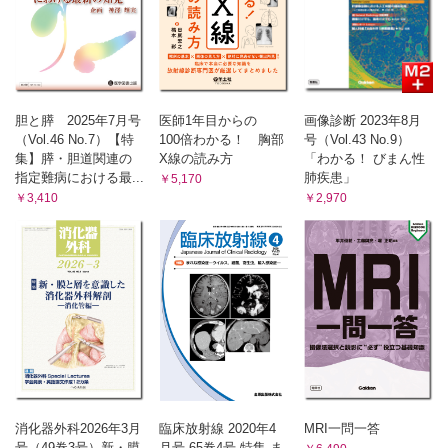
胆と膵 2025年7月号
医師1年目からの
画像診断 2023年8月
（Vol.46 No.7）【特
100倍わかる！ 胸部
号（Vol.43 No.9）
集】膵・胆道関連の
X線の読み方
「わかる！ びまん性
指定難病における最...
肺疾患」
￥5,170
￥3,410
￥2,970
消化器外科2026年3月
臨床放射線 2020年4
MRI一問一答
号（49巻3号）新・膜
月号 65巻4号 特集 ま