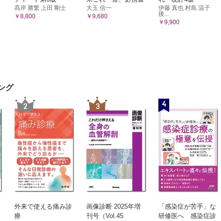
髙岸 勝繁 上田 剛士
大玉 信一
伊藤 真也 村島 温子
後...
￥8,800
￥9,680
￥9,900
ング
4
2
3
外来で使える痛み診
画像診断 2025年増
「感染症が苦手」な
療
刊号（Vol.45
研修医へ 感染症診