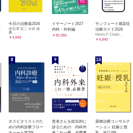
今日の治療薬2026
イヤーノート2027
サンフォード感染症
伊豆津 宏二 今井 靖
版
内科・外科編
治療ガイド2026
桑...
Henry F. Cham...
￥30,360
￥4,840
￥4,840
8
9
10
ホスピタリストのた
患者さんを総合的に
薬物治療コンサルテ
めの内科診療フロー
診るための 内科外
ーション 妊娠と授
チャート第3版
来これ一冊、必携書
乳 改訂4版