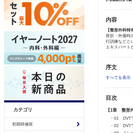
内容
【整形外科特
骨折・外傷時
行訓練などと
エキスパート
序文
すべてを表示
目次
カテゴリ
【1章 整形
・01 D
初期研修医
・02 DV