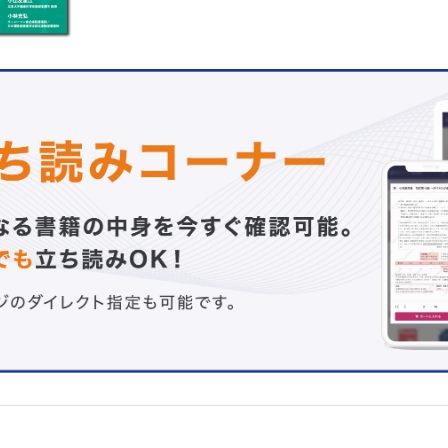
・05 硬膜外麻酔の管理・観察
【2章 骨折・外傷の看護技術】
・01 ギプス・シーネ固定時の看護
・02 直達牽引の看護
・03 介達牽引の看護
・04 創外固定の管理：消毒・観察のポイント
・05 局所陰圧閉鎖療法（NPWT）
・06 コンパートメント症候群の観察ポイント
【3章 脊椎の看護技術】
・01 頚椎装具の着脱：ビスタカラー
・02 頚胸椎装具着用時のケア：ハローベスト
・03 胸腰椎装具の着脱：軟性コルセット・硬性コルセッ
・04 脊椎術後のポジショニング・体位変換：頚椎術後・
術後
・05 脊椎術後の移乗：頚椎術後・腰椎術後
・06 頚椎術後の食事介助
・07 脊椎術後の清潔介助：清拭・シャワー浴
・08 脊椎術後の排泄介助
・09 術後合併症の観察ポイント（硬膜外血腫、髄液漏）
【4章 上肢の看護技術】
・01 肩関節外転装具の着脱
・02 肩関節術後の清潔援助：清拭・入浴
・03 肩関節術後のポジショニング・体位変換
・04 上肢（肘から手）術後の清潔援助
・05 上肢（肘から手）術後のADL指導：食事介助・更衣