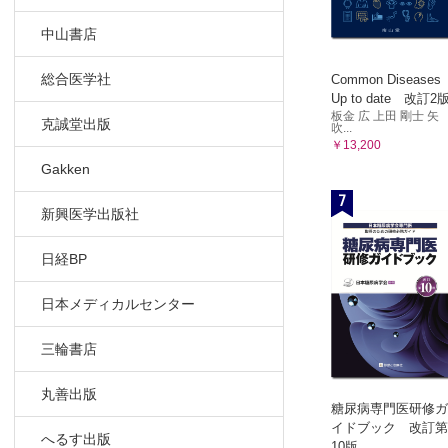
中山書店
総合医学社
Common Diseases
Up to date 改訂2
板金 広 上田 剛士 矢
克誠堂出版
吹...
￥13,200
Gakken
7
新興医学出版社
日経BP
日本メディカルセンター
三輪書店
丸善出版
糖尿病専門医研修ガ
イドブック 改訂第
へるす出版
10版