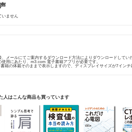
声
椎術後の排泄介助
後合併症の観察ポイント（硬膜外血腫、髄液漏）
ていません
の看護技術】
関節外転装具の着脱
関節術後の清潔援助：清拭・入浴
関節術後のポジショニング・体位変換
肢（肘から手）術後の清潔援助
後、メールにてご案内するダウンロード方法によりダウンロードしてい
肢（肘から手）術後のADL指導：食事介助・更衣
使用にあたり、m3.com 電子書籍アプリが必要です。
肢（肘から手）術後のポジショニング
版は、書籍の体裁そのままで表示しますので、ディスプレイサイズが7イン
管理の看護
の看護技術】
A後のポジショニング・体位変換
術後・THA後の移乗：ベッド⇔車椅子
た人はこんな商品も買っています
術後・THA後の移乗：車椅子⇔トイレ
A後の清潔援助
術後・THA後の排泄介助
後のADL指導