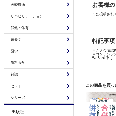
お客様の
・08 脊
医療技術
・09 術
まだ投稿され
リハビリテーション
【4章 上肢
・01 肩
保健・体育
・02 肩
・03 肩
栄養学
特記事項
・04 上
※ご入金確認
・05 上
薬学
※コンテンツの
・06 上
※eBook
歯科医学
・07 疼痛
【5章 下肢
雑誌
・01 TH
・02 下肢
この商品を買っ
セット
・03 下肢
・04 TH
シリーズ
・05 下肢
・06 THA
出版社