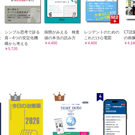
関節装具の着脱：金属支柱付き膝装具
関節術後のベッド上リハビリテーション指導
M訓練
行介助の看護：歩行器歩行
行介助の看護：松葉杖歩行
年
シンプル思考で診る
病態がみえる 検査
レジデントのための
CT読
な
肩～4つの安定化機
値の本当の読み方
これだけ心電図
の画
￥4,400
￥4,400
￥4,18
構から考える
￥5,720
4
2
3