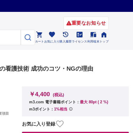
重要なお知らせ






カート
お気に入り
購入履歴
ライセンス
利用端末
トップ
科の看護技術 成功のコツ・NGの理由
￥4,400
(税込)
m3.com 電子書籍ポイント：
最大 80pt (
2
%)
m3ポイント：
1%相当
察項目
お気に入り登録