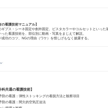
・06 上肢（肘から手）術後のポジショニング
・07 疼痛管理の看護
【5章 下肢の看護技術】
・01 THA後のポジショニング・体位変換
・02 下肢術後・THA後の移乗：ベッド⇔車椅子
・03 下肢術後・THA後の移乗：車椅子⇔トイレ
有の看護技術マニュアル】
・04 THA後の清潔援助
のギプス・シーネ固定や創外固定、ビスタカラーやコルセットといった
・05 下肢術後・THA後の排泄介助
いった看護技術を、部位別に動画・写真をまじえて解説。
・06 THA後のADL指導
が成功のコツ、NGの理由（ワケ）を惜しげもなく披露する。
・07 膝関節装具の着脱：金属支柱付き膝装具
・08 膝関節術後のベッド上リハビリテーション指導
・09 CPM訓練
・10 歩行介助の看護：歩行器歩行
・11 歩行介助の看護：松葉杖歩行
索引
外科共通の看護技術】
VT予防の看護：弾性ストッキングの着脱方法と観察項目
T予防の看護：間欠的空気圧迫法