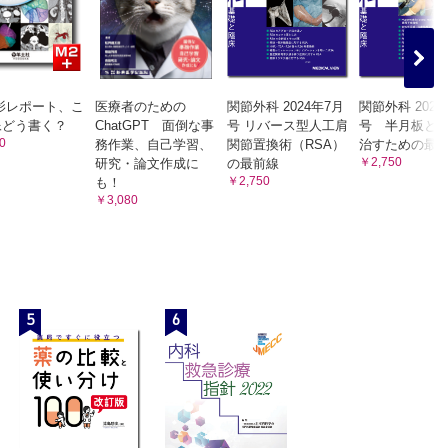
影レポート、こ
医療者のための
関節外科 2024年7月
関節外科 2024
像どう書く？
ChatGPT 面倒な事
号 リバース型人工肩
号 半月板と
0
務作業、自己学習、
関節置換術（RSA）
治すための最
￥2,750
研究・論文作成に
の最前線
￥2,750
も！
￥3,080
5
6