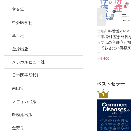
・07 膝
・08 膝
文光堂
・09 CP
中外医学社
・10 歩
・11 歩
整形外科看護2023
羊土社
冬季増刊 整形外科
索引
らではの合併症と知
っておきたい併存疾
金原出版
患
￥4,400
メジカルビュー社
日本医事新報社
ベストセラー
南山堂
1
メディカ出版
医歯薬出版
金芳堂