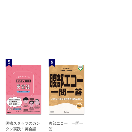
5
6
医療スタッフのカン
腹部エコー 一問一
タン実践！英会話
答