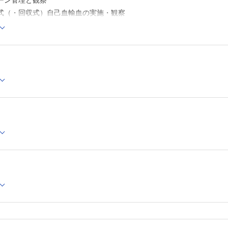
レーン管理と観察
血式（・回収式）自己血輸血の実施・観察
膜外麻酔の管理・観察
・外傷の看護技術】
プス・シーネ固定時の看護
牽引の看護
牽引の看護
外固定の管理：消毒・観察のポイント
陰圧閉鎖療法（NPWT）
ンパートメント症候群の観察ポイント
の看護技術】
椎装具の着脱：ビスタカラー
胸椎装具着用時のケア：ハローベスト
腰椎装具の着脱：軟性コルセット・硬性コルセット
椎術後のポジショニング・体位変換：頚椎術後・胸腰椎術後
椎術後の移乗：頚椎術後・腰椎術後
椎術後の食事介助
椎術後の清潔介助：清拭・シャワー浴