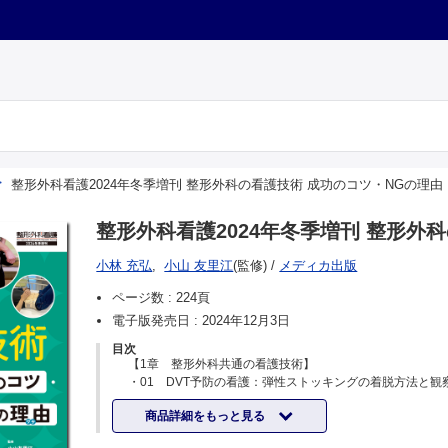
整形外科看護2024年冬季増刊 整形外科の看護技術 成功のコツ・NGの理由
整形外科看護2024年冬季増刊 整形外
小林 充弘
,
小山 友里江
(監修)
/
メディカ出版
ページ数 :
224頁
電子版発売日 :
2024年12月3日
目次
【1章 整形外科共通の看護技術】
・01 DVT予防の看護：弾性ストッキングの着脱方法と観
・02 DVT予防の看護：間欠的空気圧迫法
商品詳細をもっと見る
・03 ドレーン管理と観察
・04 貯血式（・回収式）自己血輸血の実施・観察