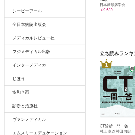
日本糖尿病学会
￥9,680
シービーアール
全日本病院出版会
メディカルレビュー社
フジメディカル出版
立ち読みランキ
1
インターメディカ
じほう
協和企画
診断と治療社
ヴァンメディカル
CT診断一問一答
村上 卓道 神田 知紀
エムスリーエデュケーション