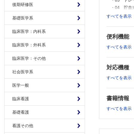
・03 ド
後期研修医
・04 貯
・05 硬
すべてを表示
基礎医学系
【2章 骨折
臨床医学：内科系
・01 ギ
便利機能
・02 直達
臨床医学：外科系
・03 介達
すべてを表示
・04 創
臨床医学：その他
・05 局所
対応機種
・06 コ
社会医学系
【3章 脊椎
すべてを表示
医学一般
・01 頚
・02 頚
書籍情報
臨床看護
・03 胸
・04 脊
すべてを表示
基礎看護
・05 脊
・06 頚
看護その他
・07 脊