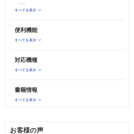
食道
すべてを表示
胃
小腸：空腸・回腸
小腸：十二指腸
便利機能
大腸
肝臓
すべてを表示
胆囊・胆管
膵臓・脾臓
2章 代表的な消化器症状
対応機種
畑啓昭
すべてを表示
腹痛
悪心・嘔吐・吃逆
吐血・下血・黒色便
書籍情報
下痢
便秘
すべてを表示
3章 消化器病棟のナースに必要な知識
周術期看護（久保健太郎）
術後疼痛管理（久保健太郎）
せん妄（松本真理子）
お客様の声
感染管理（畑啓昭）