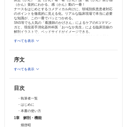
疾患（かん）・患（かん）者・看（かん）護・観（かん）察が感
（かん）覚的にわかる、感（かん）動の一冊！
ナースをはじめとするコメディカル向けに、領域別疾患患者対応
のポイントを徹底的に見える化。リアルな臨床現場で本当に必要
な知識が、この一冊でパッとつかめる。
SNS等でも人気の「看護師のかげさん」によるケアの4コママン
ガと、現役若手消化器外科医「おぺなか先生」による臨床目線の
解剖イラストで、ベッドサイドがイメージできる。
臨床ナースのギモンにドクターがずばり答えるQ&Aコラム付き。
臓器別の知識に加えて、消化器疾患患者の対応に必要な「横断的
すべてを表示
ケア」も深まる。 病棟で必須の薬剤の知識も、本当に必要な情
報に絞って掲載。
序文
すべてを表示
目次
・執筆者一覧
・はじめに
・本書の使い方
1章 解剖・機能
畑啓昭