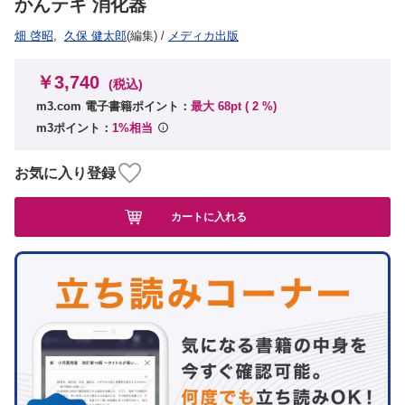
かんテキ 消化器
畑 啓昭
,
久保 健太郎
(編集)
/
メディカ出版
￥3,740
(税込)
m3.com 電子書籍ポイント：
最大 68pt (
2
%)
m3ポイント：
1%相当
お気に入り登録
カートに入れる