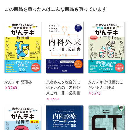
慢性胃炎（横井千寿）
胃潰瘍（横井千寿）
この商品を買った人はこんな商品も買っています
AGML：急性胃粘膜病変（横井千寿）
胃良性ポリープ（横井千寿）
上腸間膜動脈症候群（畑啓昭）
胃がんに対する治療（畑啓昭）
6章 小腸・大腸の病気
大腸がん（松末亮）
大腸ポリープ（太田義之）
腸閉塞（中西宏貴）
痔核・痔瘻（松末亮）
虫垂炎（岡田はるか）
潰瘍性大腸炎（江坂直樹）
かんテキ 循環器
患者さんを総合的に
かんテキ 肺保護にこ
クローン病（江坂直樹）
診るための 内科外
だわる人工呼吸
￥3,740
過敏性腸症候群（IBS）（江坂直樹）
来これ一冊、必携書
￥3,740
偽膜性腸炎（CDI）（西村翔）
￥9,680
細菌・ウイルス感染症（感染性腸炎）（西村翔）
腸結核（太田義之）
虚血性腸炎（太田義之）
大腸ポリポーシス（花田圭太）
憩室炎（三木晶森）