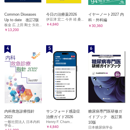
肝膿瘍（遠藤文司）
薬剤性肝障害（大濱日出子、朝井章）
アルコール性肝障害（大濱日出子、朝井章）
Common Diseases
今日の治療薬2026
イヤーノート2027 内
伊豆津 宏二 今井 靖 桑...
Up to date 改訂2版
科・外科編
非アルコール性脂肪性肝炎（大濱日出子、朝井章）
￥4,840
板金 広 上田 剛士 矢吹...
￥30,360
肝硬変・門脈圧亢進症（遠藤文司）
￥13,200
原発性胆汁性胆管炎（大濱日出子、朝井章）
肝臓の病気に対する治療
【外科・IVR系】（髙和正）
4
5
6
【内科】（大濱日出子、朝井章）
9章 胆道の病気
中西保貴
胆囊がん・胆管がん
胆囊結石・胆管結石
胆囊炎・胆管炎
胆道の病気に対する治療
10章 膵臓の病気
膵がん（白川博文、富川盛啓、鈴木朋美、中村晃子、廣嶋愛
内科救急診療指針
サンフォード感染症
糖尿病専門医研修ガ
実）
2022
治療ガイド2026
イドブック 改訂第
急性膵炎（下釜翼）
一般社団法人 日本内科
Henry F. Cham...
10版
慢性膵炎（下釜翼）
学会...
￥4,840
日本糖尿病学会