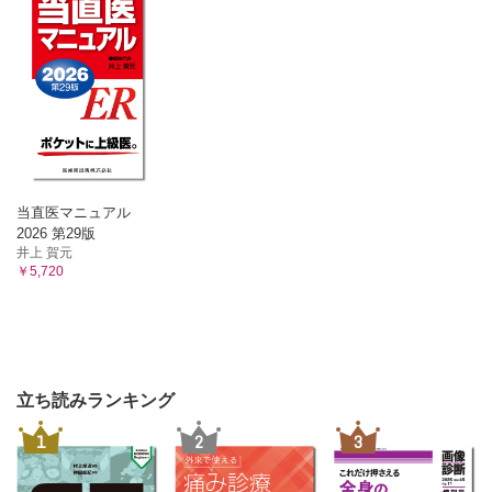
06 嚥下訓練はどのように進めていくのか？（植村則久）
07 右胸腔ドレーンからの排液の混濁で縫合不全を疑うのはな
ぜ？（植村則久）
08 腹部食道がん手術では反回神経麻痺は起こらない？（植村
則久）
09 右開胸なのに左胸腔ドレーンが入ってくる場合があるのは
なぜ？（植村則久）
10 嗄声があったら反回神経麻痺があると考えていい？（植村
則久）
5章 胃・十二指腸の病気
当直医マニュアル
01 「胃潰瘍から胃がんになる」って本当？（畑啓昭）
2026 第29版
井上 賀元
02 胃切除後は結腸切除後に比べて飲水や食事の開始時期が遅
￥5,720
いのはなぜ？幽門側胃切除よりも噴門側胃切除や胃全摘では
遅くすべき？（畑啓昭）
03 ピロリ菌は一度消えたら感染しないの？（横井千寿）
04 ピロリ菌を除菌できたらもう心配ないの？（横井千寿）
05 上部消化管出血では黒色便やタール便になるのはなぜ？
（横井千寿）
立ち読みランキング
06 上部消化管からの出血を下血、下部消化管からの出血を血
便と表現するのは正しい？（横井千寿）
1
2
3
07 胃十二指腸潰瘍とAGMLの違いは？（横井千寿）
08 ポリープと腺腫の違いは？（横井千寿）