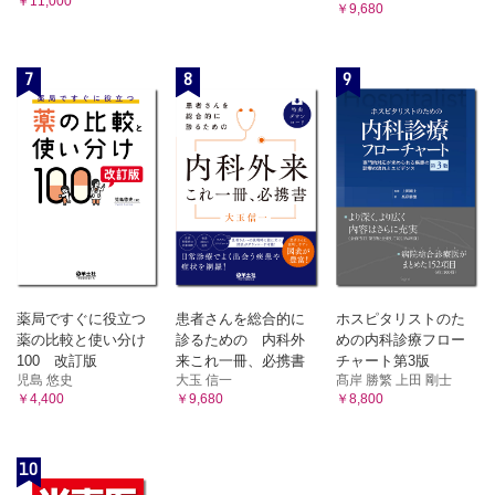
￥11,000
膵囊胞性疾患（下釜翼）
￥9,680
膵臓の病気に対する治療
【外科】（白川博文、富川盛啓、鈴木朋美、中村晃子、廣嶋愛
実）
7
8
9
【内科】（下釜翼）
11章 消化器で知っておきたい薬剤
久保健太郎
消化器で知っておきたい薬剤
【ドクターがずばり答える！ナースのギモン】
4章 食道の病気
01 吻合部狭窄に対するバルーン拡張術は術後いつから行え
る？（植村則久）
薬局ですぐに役立つ
患者さんを総合的に
ホスピタリストのた
02 逆流性食道炎の患者が胸痛を訴えた場合、心電図をとった
薬の比較と使い分け
診るための 内科外
めの内科診療フロー
ほうがいいかどうか、どう判断したらよい？（淺海信也）
100 改訂版
来これ一冊、必携書
チャート第3版
03 H2ブロッカーとPPI、タケキャブ（R）（ボノプラザン）は
児島 悠史
大玉 信一
髙岸 勝繁 上田 剛士
どう使い分けている？（淺海信也）
￥4,400
￥9,680
￥8,800
04 H2ブロッカーとPPIを併用させることはある？（淺海信
也）
05 頸部ドレーンでは縫合不全はわからないって本当？（植村
10
則久）