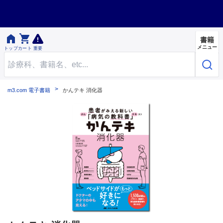


書籍
メニュー
トップ
カート
重要
m3.com 電子書籍
かんテキ 消化器