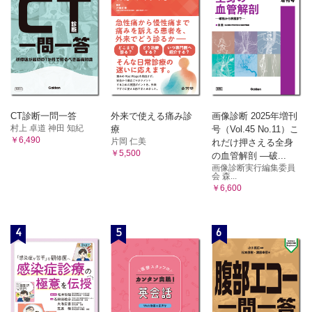
09 開腹手術、腹腔鏡下手術、ロボット手術、それぞれ何が違
うの？（畑啓昭）
6章 小腸・大腸の病気
01 結腸切除でドレーンを入れる場合と入れない場合があるの
はなぜ？（松末亮）
02 術前にカナマイシンやフラジール（R）などの抗菌薬を内服
することがあるのはなぜ？（松末亮）
03 ドレーン抜去の判断基準は？（松末亮）
CT診断一問一答
外来で使える痛み診
画像診断 2025年増刊
04 直腸がん術前に浣腸をしてもよい？（松末亮）
村上 卓道 神田 知紀
療
号（Vol.45 No.11）こ
￥6,490
片岡 仁美
05 術後に腸管刺激性の下剤（センノシドなど）や浣腸はいつ
れだけ押さえる全身
￥5,500
から使用してもいい？（松末亮）
の血管解剖 ―破...
画像診断実行編集委員
06 縫合不全が起こって再手術になったときは、どうしてほと
会 森...
んど人工肛門造設なの？（松末亮）
￥6,600
07 保存的治療をしていた人が手術になるのはどんなとき？
（中西宏貴）
08 腸閉塞の悪心・嘔吐にプリンペラン（R）は使用してもいい
4
5
6
の？（中西宏貴）
09 プリンペラン（R）を使用しても悪心・嘔吐が改善しない場
合はどうしたらいい？（中西宏貴）
10 閉塞性の腸閉塞をイレウス、麻痺性イレウスを腸閉塞と呼
ばないという意見があるが、最初から腸閉塞とイレウスの区
別ができるものなの？（中西宏貴）