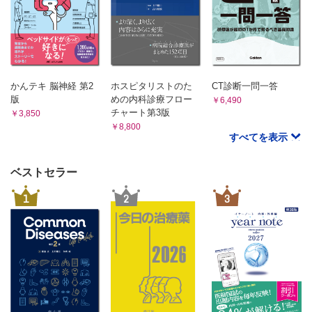
上腸間膜動脈閉塞症（濱中訓生）
NOMI：非閉塞性腸管虚血（濱中訓生）
大腸の病気に対する治療
【外科】（松末亮）
【内科】（江坂直樹）
かんテキ 脳神経 第2
ホスピタリストのた
CT診断一問一答
7章 消化管全般の病気
版
めの内科診療フロー
￥6,490
GIST：消化管間質腫瘍（村井克行）
チャート第3版
￥3,850
神経内分泌腫瘍（NET）（村井克行）
￥8,800
すべてを表示
悪性リンパ腫（岩本諭）
上部・下部消化管穿孔・腹膜炎（後藤健太郎）
ベストセラー
ヘルニア（鼠径・大腿・閉鎖孔）（大倉啓輔）
好酸球性胃腸炎（岩本諭）
1
2
3
ベーチェット病（岩本諭）
消化管全般の病気に対する治療（村田雅樹）
8章 肝臓の病気
肝細胞がん・肝内胆管がん（髙和正）
転移性肝がん（髙和正）
肝良性腫瘍（髙和正）
肝炎（遠藤文司）