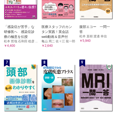
11 経鼻胃管とイレウスチューブの使い分けは？（中西宏貴）
12 イレウスチューブをメラサキュームなどで吸引する場合と
自然排液する場合があるのはなぜ？（中西宏貴）
13 術後に強力ポステリザン（R）軟膏が出されるのはなぜ？
（松末亮）
「感染症が苦手」な
医療スタッフのカン
腹部エコー 一問一
14 術後は温水洗浄便座で肛門を洗ってはいけない？（松末
研修医へ 感染症診
タン実践！英会話
答
亮）
松本 直樹 渡邊 幸信
療の極意を伝授
web動画＆音声付
15 保存的治療をしている人が緊急手術になるのはどんなと
￥5,940
松本 哲哉 石和田 稔彦 ...
亀山 周二 佐々江 龍一郎
き？（岡田はるか）
￥4,400
￥2,640
16 保存的治療をしている人と手術をする人の違いは？（岡田
はるか）
7
8
9
17 GCAPなどの透析治療はどんな効果があるの？（江坂直
樹）
18 CDIは整腸剤で予防できるの？（西村翔）
19 「下痢がひどいから、下痢止めがほしい」と言われたらど
うする？（西村翔）
20 クローン病でエレンタール（R）を飲むのはなぜ？（江坂直
樹）
21 なぜ回盲部に潰瘍ができやすいの？（太田義之）
22 なぜ憩室炎や憩室出血は繰り返すの？（三木晶森）
23 憩室炎から出血した場合は内視鏡？アンギオ？（三木晶
森）