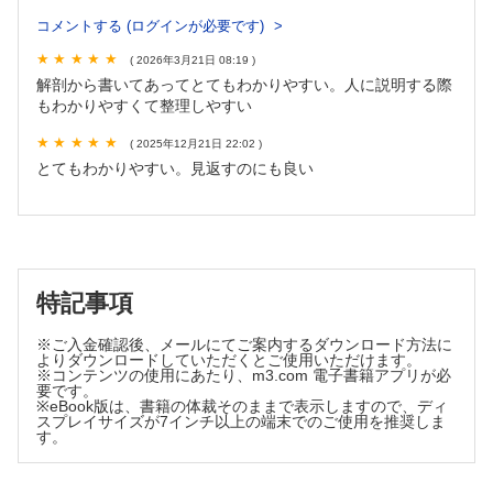
創傷管理（久保健太郎）
コメントする (ログインが必要です)
ドレーン管理（久保健太郎）
( 2026年3月21日 08:19 )
ストーマケア（久保健太郎）
解剖から書いてあってとてもわかりやすい。人に説明する際
輸液管理・末梢静脈ラインの管理（久保健太郎）
もわかりやすくて整理しやすい
栄養管理（久保健太郎）
内視鏡検査・治療の看護（久保健太郎）
( 2025年12月21日 22:02 )
化学療法（淺野耕太）
とてもわかりやすい。見返すのにも良い
放射線療法（日浅友裕）
緩和ケア（塩原麻衣）
4章 食道の病気
食道がん（植村則久）
食道静脈瘤（植村則久）
特記事項
逆流性食道炎（淺海信也）
食道裂孔ヘルニア（淺海信也）
※ご入金確認後、メールにてご案内するダウンロード方法に
よりダウンロードしていただくとご使用いただけます。
食道アカラシア（淺海信也）
※コンテンツの使用にあたり、m3.com 電子書籍アプリが必
要です。
食道がんに対する治療（植村則久）
※eBook版は、書籍の体裁そのままで表示しますので、ディ
5章 胃・十二指腸の病気
スプレイサイズが7インチ以上の端末でのご使用を推奨しま
す。
胃がん（畑啓昭）
胃切除後障害（畑啓昭）