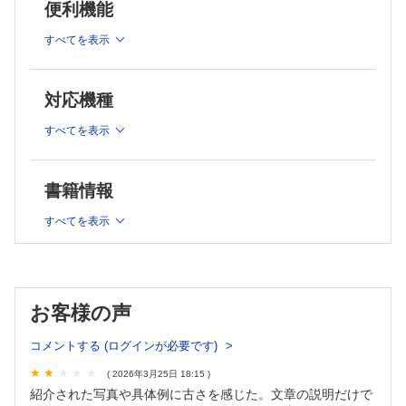
便利機能
保育所以外の児童福祉施設（乳児院など）における乳児保育
地域型保育事業における乳児保育
すべてを表示
3歳未満児とその家庭を取り巻く環境と子育て支援の場
4 0歳児の発育・発達と保育 （後藤由美）
0歳児の発育と発達
対応機種
0歳児の保育における援助と配慮
すべてを表示
5 1歳児の発育・発達と保育 （松園直美）
1歳児の発育と発達
1歳児の保育における援助と配慮
書籍情報
6 2歳児の発育・発達と保育 （鬼頭弥生）
2歳児の発育と発達
すべてを表示
2歳児の保育における援助と配慮
7 移行期の子どもへの関わり （菊地篤子）
2歳児クラスに在籍する3歳児
集団形成への配慮
お客様の声
移行期の環境的配慮
8 乳児保育における連携・協働 （山下晶子）
コメントする (ログインが必要です)
職員間の連携・協働
保護者との連携・協働
( 2026年3月25日 18:15 )
地域や諸機関との連携・協働
紹介された写真や具体例に古さを感じた。文章の説明だけで