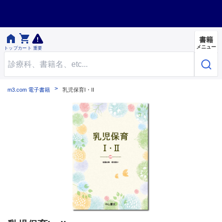


書籍
メニュー
トップ
カート
重要
m3.com 電子書籍
乳児保育I・II