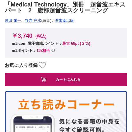
「Medical Technology」別冊 超音波エキス
パート 2 腹部超音波スクリーニング
遠田 栄一
,
谷内 亮水
(編集)
/
医歯薬出版
￥3,740
(税込)
m3.com 電子書籍ポイント：
最大 68pt (
2
%)
m3ポイント：
1%相当
お気に入り登録
カートに入れる