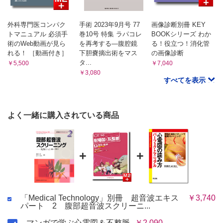
4 腎臓超音波検査のチェックポイント
5 おわりに
外科専門医コンパク
手術 2023年9月号 77
画像診断別冊 KEY
6 婦人科 岩崎昭宏
トマニュアル 必須手
巻10号 特集 ラパコレ
BOOKシリーズ わか
術のWeb動画が見ら
を再考する―腹腔鏡
る！役立つ！消化管
1 はじめに
れる！ ［動画付き］
下胆嚢摘出術をマス
の画像診断
2 超音波検査施行上の注意点
タ...
￥5,500
￥7,040
3 走査方法や各手技におけるコツ
￥3,080
すべてを表示
4 画像の見方のコツ
5 忘れてはならないチェックポイント・ピットフォール
6 おわりに
よく一緒に購入されている商品
7 消化管 長谷川雄一・浅野幸宏・伊能崇税
1 はじめに
+
+
2 消化管超音波検査のポイント
3 消化管超音波検査の基礎
4 消化管超音波診断へのアプローチ
5 消化管の系統的走査法と代表的疾患の診断ポイント
「Medical Technology」別冊 超音波エキス
￥3,740
6 おわりに
パート 2 腹部超音波スクリーニ...
マンガで学ぶ心電図＆不整脈
￥2,090