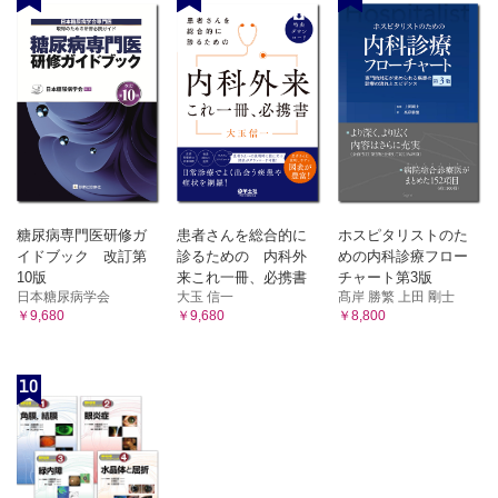
糖尿病専門医研修ガ
患者さんを総合的に
ホスピタリストのた
イドブック 改訂第
診るための 内科外
めの内科診療フロー
10版
来これ一冊、必携書
チャート第3版
日本糖尿病学会
大玉 信一
髙岸 勝繁 上田 剛士
￥9,680
￥9,680
￥8,800
10