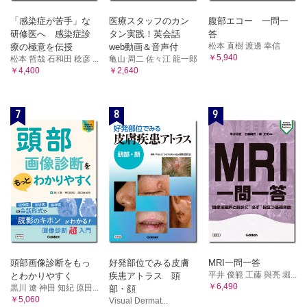
「感染症が苦手」な
医療スタッフのカン
腹部エコー 一問一
研修医へ 感染症診
タン実践！英会話
答
松本 直樹 渡邊 幸信
療の極意を伝授
web動画＆音声付
￥5,940
松本 哲哉 石和田 稔彦 ...
亀山 周二 佐々江 龍一郎
￥4,400
￥2,640
7
8
9
頭部画像診断をもっ
好発部位でみる皮膚
MRI一問一答
平井 俊範 工藤 與亮 堀...
とわかりやすく
疾患アトラス 頭
￥6,490
黒川 遼 神田 知紀 原田...
部・顔
￥5,060
Visual Dermat...