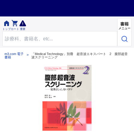


書籍
メニュー
トップ
カート
重要
m3.com 電子
「Medical Technology」別冊 超音波エキスパート 2 腹部超音
書籍
波スクリーニング