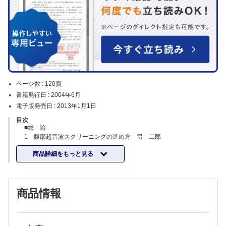
ページ数 :
120頁
書籍発行日 :
2004年6月
電子版発売日 :
2013年1月1日
目次
■総 論
1 腹部超音波スクリーニングの進め方 畠 二郎
1 はじめに
商品詳細をもっと見る
2 検査の目的を明確にする
3 走査の手順
4 見落としを防ぐためには
5 おわりに
商品情報
2 腹部超音波検査に必要な解剖の知識 桜井正児・辻本文雄
1 肝臓の解剖
2 胆道系の解剖
3 膵臓の解剖