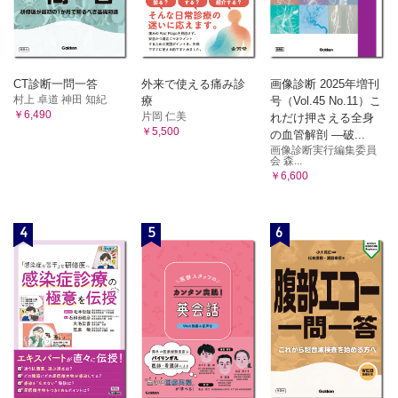
CT診断一問一答
外来で使える痛み診
画像診断 2025年増刊
村上 卓道 神田 知紀
療
号（Vol.45 No.11）こ
￥6,490
片岡 仁美
れだけ押さえる全身
￥5,500
の血管解剖 ―破...
画像診断実行編集委員
会 森...
￥6,600
4
5
6