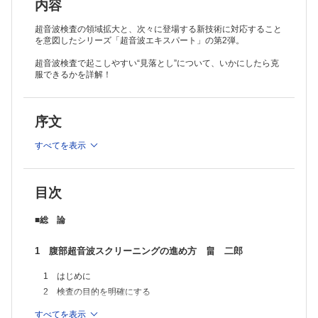
4 脾臓の解剖
内容
5 腎臓・尿路の解剖
6 婦人科領域の解剖
超音波検査の領域拡大と、次々に登場する新技術に対応すること
7 消化管の解剖
を意図したシリーズ「超音波エキスパート」の第2弾。
3 腹部領域の装置設定と前処置の注意点 金田 智
超音波検査で起こしやすい“見落とし”について、いかにしたら克
1 Bモード断層像の設定
服できるかを詳解！
2 ドプラ法の設定
3 前処置
■各論 部位別スクリーニングのコツ
序文
1 肝臓 南里和秀
1 はじめに
すべてを表示
2 見落としとは
3 精査と経過観察
4 肝臓領域の見落としをしないための3原則の克服
目次
5 見落とし，誤認をしないためのコツ
6 まとめ
2 胆  西田睦・木村もと子・澤口智美・白石祐子・今井希一・廣
■総 論
川直樹・市村健・小井戸一光
1 はじめに
1 腹部超音波スクリーニングの進め方 畠 二郎
2 スクリーニングにおけるコツ
3 忘れてはならないチェックポイントと画像の解釈
1 はじめに
4 おわりに
2 検査の目的を明確にする
3 膵臓 関根智紀・朝田 寛
3 走査の手順
1 はじめに
すべてを表示