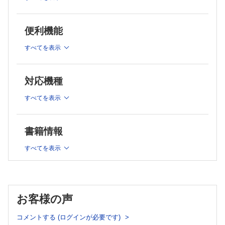
2 超音波検査で見落としをしないために
4 見落としを防ぐためには
3 膵病変の見落としをしない解剖の知識
5 おわりに
4 膵病変の見落としをしない基本走査
便利機能
5 膵のアーチファクトとその対応
2 腹部超音波検査に必要な解剖の知識 桜井正児・辻本文
6 膵の見落としをしない超音波像
雄
7 膵の炎症性病変
すべてを表示
8 膵の腫瘍性病変
1 肝臓の解剖
9 その他
2 胆道系の解剖
10 まとめ
対応機種
4 脾臓 岩崎信広
3 膵臓の解剖
1 はじめに
4 脾臓の解剖
すべてを表示
2 正常像
5 腎臓・尿路の解剖
3 脾腫
6 婦人科領域の解剖
4 脾臓の病変および疾患のスクリーニング法
7 消化管の解剖
5 おわりに
書籍情報
5 腎臓 高梨 昇
1 はじめに
すべてを表示
3 腹部領域の装置設定と前処置の注意点 金田 智
2 腎臓のピットフォール
3 走査法のコツ
1 Bモード断層像の設定
4 腎臓超音波検査のチェックポイント
2 ドプラ法の設定
5 おわりに
3 前処置
6 婦人科 岩崎昭宏
お客様の声
1 はじめに
■各論 部位別スクリーニングのコツ
2 超音波検査施行上の注意点
コメントする (ログインが必要です)
3 走査方法や各手技におけるコツ