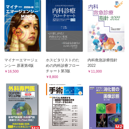
4 膵病変の見落としをしない基本走査
5 膵のアーチファクトとその対応
6 膵の見落としをしない超音波像
7 膵の炎症性病変
8 膵の腫瘍性病変
9 その他
10 まとめ
4 脾臓 岩崎信広
マイナーエマージェ
ホスピタリストのた
内科救急診療指針
1 はじめに
ンシー 原著第4版
めの内科診療フロー
2022
2 正常像
チャート第3版
￥16,500
￥11,000
3 脾腫
￥8,800
4 脾臓の病変および疾患のスクリーニング法
5 おわりに
5 腎臓 高梨 昇
1 はじめに
2 腎臓のピットフォール
3 走査法のコツ