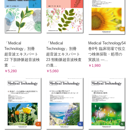
「Medical
「Medical
Medical Technology54
Technology」別冊
Technology」別冊
巻8号 臨床現場で役立
超音波エキスパート
超音波エキスパート
つ検体採取・処理の
22 下肢静脈超音波検
23 頸動脈超音波検査
実践法 ―...
査 ...
の進...
￥1,980
￥5,280
￥5,060