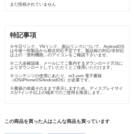
4 画像の見方のコツ
1 肝臓 南里和秀
まだ投稿されていません
5 忘れてはならないチェックポイント・ピットフォール
6 おわりに
1 はじめに
7 消化管 長谷川雄一・浅野幸宏・伊能崇税
2 見落としとは
1 はじめに
3 精査と経過観察
2 消化管超音波検査のポイント
4 肝臓領域の見落としをしないための3原則の克服
特記事項
3 消化管超音波検査の基礎
5 見落とし，誤認をしないためのコツ
4 消化管超音波診断へのアプローチ
5 消化管の系統的走査法と代表的疾患の診断ポイント
※今日リンク、YNリンク、南山リンクについて、AndroidOS
6 まとめ
は今後一部製品から順次対応予定です。製品毎の対応/非対応
6 おわりに
は上の「便利機能」のアイコンをご確認下さいませ。
2 胆  西田睦・木村もと子・澤口智美・白石祐子・今
※ご入金確認後、メールにてご案内するダウンロード方法に
井希一・廣川直樹・市村健・小井戸一光
よりダウンロードしていただくとご使用いただけます。
1 はじめに
※コンテンツの使用にあたり、m3.com 電子書籍
（iOS/iPhoneOS/AndroidOS）が必要です。
2 スクリーニングにおけるコツ
3 忘れてはならないチェックポイントと画像の解釈
※書籍の体裁そのままで表示しますため、ディスプレイサイ
ズが7インチ以上の端末でのご使用を推奨します。
4 おわりに
3 膵臓 関根智紀・朝田 寛
1 はじめに
この商品を買った人はこんな商品も買っています
2 超音波検査で見落としをしないために
3 膵病変の見落としをしない解剖の知識