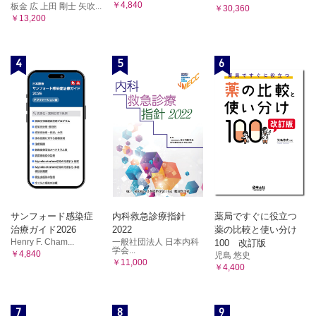
￥4,840
板金 広 上田 剛士 矢吹...
￥30,360
￥13,200
4
5
6
サンフォード感染症
内科救急診療指針
薬局ですぐに役立つ
治療ガイド2026
2022
薬の比較と使い分け
Henry F. Cham...
一般社団法人 日本内科
100 改訂版
学会...
￥4,840
児島 悠史
￥11,000
￥4,400
7
8
9