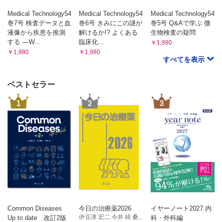
Medical Technology54
Medical Technology54
Medical Technology54
巻7号 検査データと血
巻6号 きみにこの謎が
巻5号 Q&Aで学ぶ 微
液像から疾患を推測
解けるか!? よくある
生物検査の疑問
する ―W...
臨床化...
￥1,980
￥1,980
￥1,980
すべてを表示
ベストセラー
1
2
3
Common Diseases
今日の治療薬2026
イヤーノート2027 内
伊豆津 宏二 今井 靖 桑...
Up to date 改訂2版
科・外科編