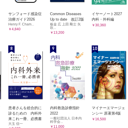
テロイド全身投与 （谷川 彰，中井 慶）
抑制薬全身投与 （眞下 永）
サンフォード感染症
Common Diseases
イヤーノート2027
F 阻害薬全身投与 （長谷敬太郎）
治療ガイド2026
Up to date 改訂2版
内科・外科編
Henry F. Cham...
板金 広 上田 剛士 矢
菌薬・抗ウイルス薬の全身投与 （鴨居功樹）
￥30,360
吹...
￥4,840
r 9 手術室でのトラブルシューティング（1）外眼部手術
￥13,200
内反症手術 （野田実香）
8
9
10
 老人性内反の確認の仕方
下垂手術 （出田真二）
片手術 （加瀬 諭）
手術 （古森美和）
腫瘍切除手術 （小出遼平）
管断裂の手術 （鎌尾知行）
囊鼻腔吻合術 （園田真也，田松裕一）
 10 手術室でのトラブルシューティング（2）前眼部手術
層角膜移植術（PKP） （山田直之）
患者さんを総合的に
内科救急診療指針
マイナーエマージェ
診るための 内科外
2022
ンシー 原著第4版
部層状角膜移植術（DALK） （加山結万，山口剛史）
一般社団法人 日本内
来これ一冊、必携書
￥16,500
膜内皮移植（DMEK，DSAEK） （横川英明，小林 顕）
科学会...
大玉 信一
￥11,000