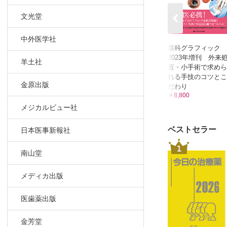
4.6 結
文光堂
Chapte
5.1 不定
中外医学社
5.2 白内
眼科グラフィック
2023年増刊 外来
5.3 緑内
羊土社
置・小手術で求めら
5.4 硝
れる手技のコツとこ
金原出版
Chapter
だわり
￥8,800
6.1 電
メジカルビュー社
6.2 レセ
6.3 献眼
ベストセラー
日本医事新報社
Chapter
1
南山堂
7.1 眼内
7.2 髄液
メディカ出版
7.3 眼圧
7.4 処
医歯薬出版
7.5 レ
Chapter
金芳堂