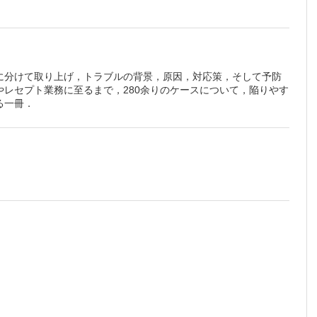
に分けて取り上げ，トラブルの背景，原因，対応策，そして予防
平野隆
レセプト業務に至るまで，280余りのケースについて，陥りやす
る一冊．
処置
酒井
患者対応