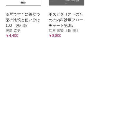
薬局ですぐに役立つ
ホスピタリストのた
薬の比較と使い分け
めの内科診療フロー
100 改訂版
チャート第3版
児島 悠史
髙岸 勝繁 上田 剛士
￥4,400
￥8,800