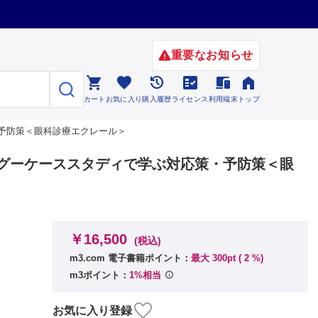
重要なお知らせ






カート
お気に入り
購入履歴
ライセンス
利用端末
トップ
予防策＜眼科診療エクレール＞
ングーケーススタディで学ぶ対応策・予防策＜眼
￥16,500
(税込)
m3.com 電子書籍ポイント：
最大 300pt (
2
%)
m3ポイント：
1%相当
お気に入り登録