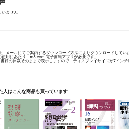
10.3 角膜内皮移植（DMEK，DSAEK） （横川英明，
声
顕）
膜電図（ERG） （鈴村文那）
10.4 羊膜移植，輪部移植 （家室 怜，相馬剛至）
ていません
児の検査 （畦間美里）
10.5 LASIK （脇舛耕一）
Chapter 11 手術室でのトラブルシューティング（3）
r 3 一般外来でのトラブルシューティング（2）疾患対応
術
イアイ （田川義晃）
11.1 手術準備，麻酔 （森 洋斉）
ルス性結膜炎 （原田一宏）
11.2 術開始～前囊切開 （柴 琢也）
11.3 ハイドロダイセクション～水晶体乳化吸引 （西村
ルギー性結膜疾患 （福田 憲）
11.4 皮質吸引～術終了 （塙本 宰）
う膜炎 （山名智志）
11.5 IOL二次挿入 （松田泰輔）
後、メールにてご案内するダウンロード方法によりダウンロードしてい
使用にあたり、m3.com 電子書籍アプリが必要です。
ADVICE ダブルニードル法に適したデバイス
ビジョンケア （斉之平 真弓）
版は、書籍の体裁そのままで表示しますので、ディスプレイサイズが7イン
11.6 IOLの選定（多焦点IOL，トーリックIOL），度数計
E ロービジョンケアのトラブル回避のために
村邦彦）
黄斑変性 （塩瀬聡美）
Chapter 12 手術室でのトラブルシューティング（4）
術
病網膜症（DR），糖尿病黄斑浮腫（DME） （平野隆雄）
12.1 線維柱帯切除術 （滝澤菜摘，芝 大介）
 4 一般外来でのトラブルシューティング（3）処置
12.2 線維柱帯切開術，低侵襲緑内障手術（MIGS） （
た人はこんな商品も買っています
泰）
検体採取 （井上英紀）
12.3 チューブシャント手術 （岩﨑健太郎）
腫切開 （三戸秀哲）
Chapter 13 手術室でのトラブルシューティング（5）
術
ザー虹彩切開術，YAGレーザー後囊切開術 （酒井 寛）
13.1 バックル手術 （中間崇仁）
光凝固 （永井紀博）
ADVICE 双眼倒像鏡下，仰臥位での眼底診察の修練
EGF薬硝子体内注射 （永井由巳）
13.2 黄斑円孔手術 （今永直也）