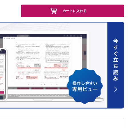
症候群
カートに入れる
血乳頭
検査
）
疾患対応