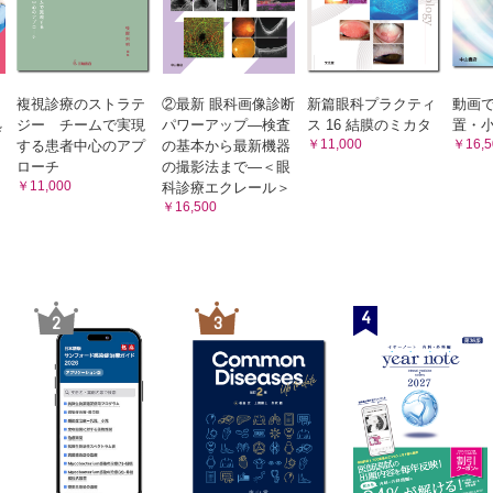
13.3 黄斑上膜手術 （寺﨑寛人）
膜下注射，後部テノン囊下注射 （朝䕃正樹）
13.4 裂孔原性網膜剝離（RRD）硝子体手術 （伴 紀充
r 5 一般外来でのトラブルシューティング（4）患者対応
13.5 増殖糖尿病網膜症（PDR）手術 （大内亜由美）
13.6 増殖硝子体網膜症（PVR）手術 （厚東隆志）
愁訴対応 （宮井尊史）
ADVICE PVR手術におけるタンポナーデ物質の選択
障術後患者対応 （野田和宏）
複視診療のストラテ
②最新 眼科画像診断
新篇眼科プラクティ
動画
索引
処
ジー チームで実現
パワーアップ―検査
ス 16 結膜のミカタ
置・
障術後患者対応 （生杉謙吾）
￥11,000
￥16,5
する患者中心のアプ
の基本から最新機器
子体術後患者対応 （重枝崇志，出田隆一）
ローチ
の撮影法まで―＜眼
 6 病棟でのトラブルシューティング（1）業務
￥11,000
科診療エクレール＞
￥16,500
子カルテ，クリティカルパス （子島良平）
プト作成 （樋田太郎，西村知久）
対応 （森重直行）
 7 病棟でのトラブルシューティング（2）検査・処置
4
2
3
液検査 （中野聡子）
検査 （坪田欣也）
日内変動 （田中健司，三木篤也）
置室での眼内ガス注入 （向野利一郎）
ーザー切糸，ニードリング （丸山勝彦）
 8 病棟でのトラブルシューティング（3）治療