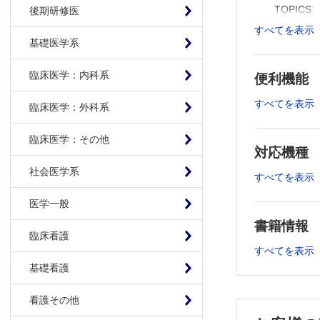
TOPICS 
後期研修医
1.4 異物
すべてを表示
基礎医学系
1.5 外傷
1.6 ぶど
臨床医学：内科系
便利機能
1.7 急性
1.8 虚
すべてを表示
臨床医学：外科系
1.9 眼窩
Chapter
臨床医学：その他
対応機種
2.1 屈
社会医学系
2.2 眼
すべてを表示
2.3 瞳孔
医学一般
2.4 色覚
書籍情報
2.5 視野
臨床看護
2.6 涙道
すべてを表示
2.7 隅角
基礎看護
2.8 OC
2.9 眼底
看護その他
2.10 蛍