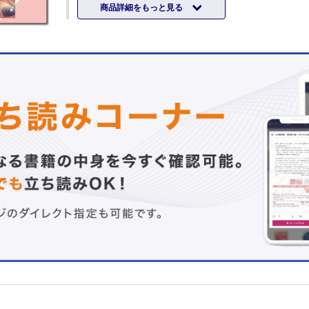
商品詳細をもっと見る
1.3 眼内炎 （山下耀平，田中 寛）
TOPICS Klebsiella pneumoniaeによる侵襲性肝膿瘍
（ILAS）
1.4 異物 （細谷友雅）
1.5 外傷 （長谷川英一）
1.6 ぶどう膜炎 （田中理恵）
1.7 急性眼球運動障害 （中馬秀樹）
1.8 虚血性視神経症，視神経炎，うっ血乳頭・偽性うっ
（前久保知行）
1.9 眼窩蜂巣炎 （戸所大輔，松井 遼）
Chapter 2 一般外来でのトラブルシューティング（1）
2.1 屈折・調節検査 （久保真衣，瀬戸寛子）
2.2 眼位・眼球運動検査 （荒木俊介，三木淳司）
2.3 瞳孔検査 （後藤克聡，三木淳司）
2.4 色覚検査 （杢野久美子）
2.5 視野検査 （歌村圭介，白石ゆかり）
2.6 涙道検査 （鶴丸修士）
2.7 隅角検査，UBM検査 （大鳥安正）
2.8 OCT（前眼部・後眼部）検査 （濵 佑樹，村岡勇貴
2.9 眼底検査，眼底撮影 （吉田武史）
2.10 蛍光眼底造影検査 （平山公美子）
2.11 網膜電図（ERG） （鈴村文那）
2.12 小児の検査 （畦間美里）
Chapter 3 一般外来でのトラブルシューティング（2）
3.1 ドライアイ （田川義晃）