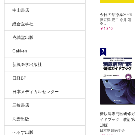
8.1 ス
中山書店
8.2 免疫
今日の治療薬2026
8.3 TN
伊豆津 宏二 今井 靖
桑...
総合医学社
8.4 抗
￥4,840
Chapte
克誠堂出版
9.1 眼瞼
7
ADVICE
Gakken
9.2 眼瞼
新興医学出版社
9.3 翼状
9.4 斜視
日経BP
9.5 眼瞼
9.6 涙小
日本メディカルセンター
9.7 涙
Chapter
三輪書店
10.1 全
糖尿病専門医研修ガ
丸善出版
イドブック 改訂第
10.2 深
10版
10.3 角
日本糖尿病学会
へるす出版