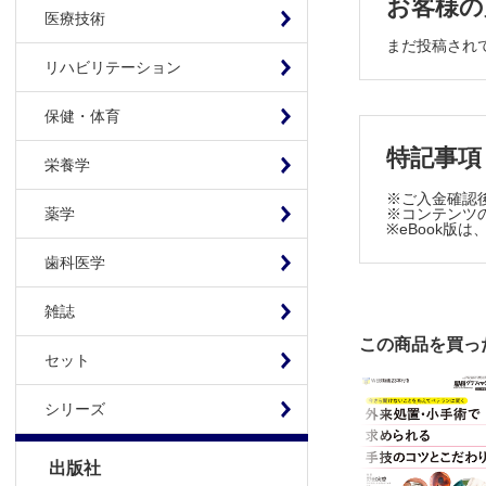
お客様の
医療技術
2.11 網
まだ投稿され
2.12 小
リハビリテーション
Chapte
3.1 ドラ
保健・体育
3.2 ウイ
特記事項
3.3 アレ
栄養学
3.4 ぶど
※ご入金確認
※コンテンツの
薬学
3.5 ロー
※eBook
ADVIC
歯科医学
3.6 加齢
3.7 糖尿
雑誌
Chapter
この商品を買っ
セット
4.1 角膜
4.2 霰粒
シリーズ
4.3 レー
4.4 網膜
出版社
4.5 抗V