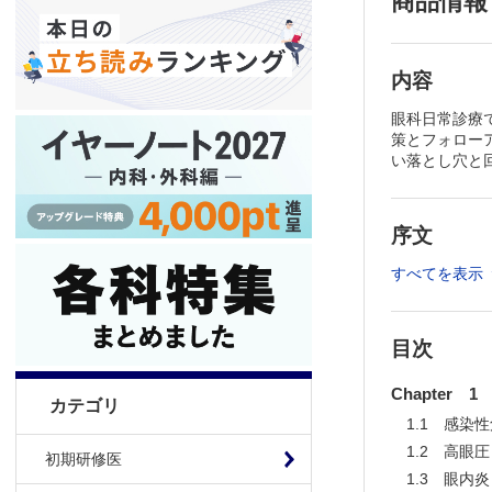
商品情報
内容
眼科日常診療
策とフォロー
い落とし穴と
序文
すべてを表示
目次
Chapter
カテゴリ
1.1 感染
1.2 高眼
初期研修医
1.3 眼内