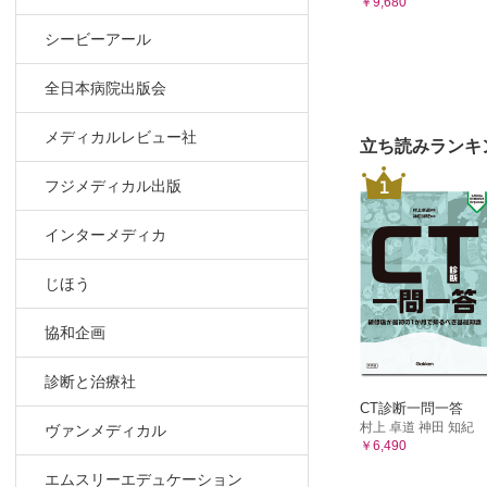
10.4 羊
￥9,680
10.5 LA
シービーアール
Chapter
11.1 手
全日本病院出版会
11.2 術
メディカルレビュー社
11.3 
立ち読みランキ
11.4 皮
1
フジメディカル出版
11.5 I
ADVIC
インターメディカ
11.6 I
Chapter
じほう
12.1 線
協和企画
12.2 線
12.3 チ
診断と治療社
Chapter
CT診断一問一答
13.1 バ
村上 卓道 神田 知紀
ヴァンメディカル
￥6,490
ADVIC
エムスリーエデュケーション
13.2 黄