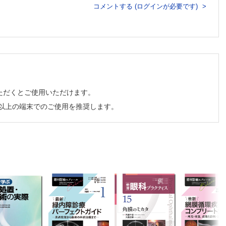
小林
コメントする (ログインが必要です)
白内障手
栄一）
ただくとご使用いただけます。
チ以上の端末でのご使用を推奨します。
算 （中
緑内障手
金森章
後眼部手