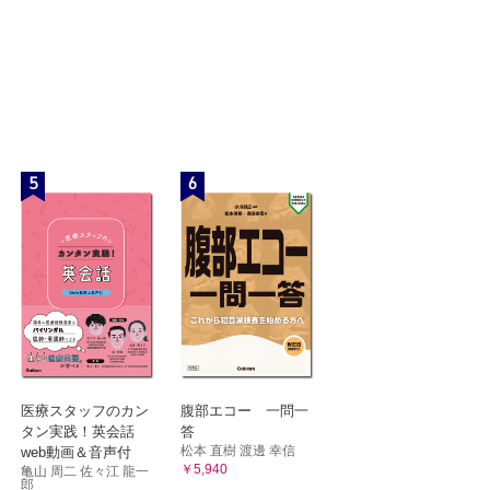
5
6
医療スタッフのカン
腹部エコー 一問一
タン実践！英会話
答
松本 直樹 渡邊 幸信
web動画＆音声付
￥5,940
亀山 周二 佐々江 龍一
郎