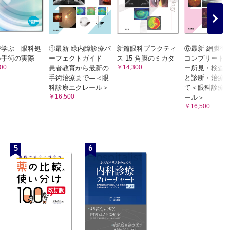
）
で学ぶ 眼科処
①最新 緑内障診療パ
新篇眼科プラクティ
⑥最新 網膜循
小手術の実際
ーフェクトガイド―
ス 15 角膜のミカタ
コンプリート
00
￥14,300
患者教育から最新の
ー所見・検査
手術治療まで―＜眼
と診断・治療
科診療エクレール＞
て＜眼科診療
￥16,500
ール＞
￥16,500
5
6