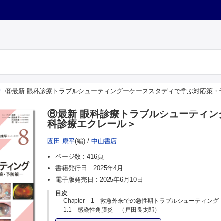
⑧最新 眼科診療トラブルシューティングーケーススタディで学ぶ対応策・
⑧最新 眼科診療トラブルシューティ
科診療エクレール＞
園田 康平
(編)
/
中山書店
ページ数 :
416頁
書籍発行日 :
2025年4月
電子版発売日 :
2025年6月10日
目次
Chapter 1 救急外来での急性期トラブルシューティング
1.1 感染性角膜炎 （戸田良太郎）
1.2 高眼圧 （金子 優）