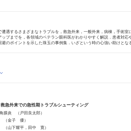
3.2 ウイルス性結膜炎 （原田一宏）
3.3 アレルギー性結膜疾患 （福田 憲）
3.4 ぶどう膜炎 （山名智志）
3.5 ロービジョンケア （斉之平 真弓）
ADVICE ロービジョンケアのトラブル回避のために
3.6 加齢黄斑変性 （塩瀬聡美）
で遭遇するさまざまなトラブルを，救急外来，一般外来，病棟，手術室
3.7 糖尿病網膜症（DR），糖尿病黄斑浮腫（DME） （
アップまでを，各領域のベテラン眼科医がわかりやすく解説．患者対応や
雄）
回避のポイントを示した珠玉の事例集．いざという時の心強い助けとな
Chapter 4 一般外来でのトラブルシューティング（3）
4.1 角膜検体採取 （井上英紀）
4.2 霰粒腫切開 （三戸秀哲）
4.3 レーザー虹彩切開術，YAGレーザー後囊切開術 （
寛）
4.4 網膜光凝固 （永井紀博）
4.5 抗VEGF薬硝子体内注射 （永井由巳）
4.6 結膜下注射，後部テノン囊下注射 （朝䕃正樹）
Chapter 5 一般外来でのトラブルシューティング（4）
5.1 不定愁訴対応 （宮井尊史）
5.2 白内障術後患者対応 （野田和宏）
5.3 緑内障術後患者対応 （生杉謙吾）
 1 救急外来での急性期トラブルシューティング
5.4 硝子体術後患者対応 （重枝崇志，出田隆一）
性角膜炎 （戸田良太郎）
Chapter 6 病棟でのトラブルシューティング（1）業務
圧 （金子 優）
6.1 電子カルテ，クリティカルパス （子島良平）
6.2 レセプト作成 （樋田太郎，西村知久）
炎 （山下耀平，田中 寛）
6.3 献眼対応 （森重直行）