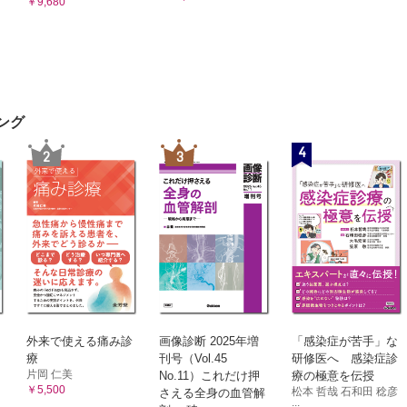
膜移植，輪部移植 （家室 怜，相馬剛至）
￥9,680
SIK （脇舛耕一）
 11 手術室でのトラブルシューティング（3）白内障手術
術準備，麻酔 （森 洋斉）
開始～前囊切開 （柴 琢也）
ハイドロダイセクション～水晶体乳化吸引 （西村栄一）
ング
質吸引～術終了 （塙本 宰）
4
2
3
OL二次挿入 （松田泰輔）
E ダブルニードル法に適したデバイス
OLの選定（多焦点IOL，トーリックIOL），度数計算 （中村邦彦）
 12 手術室でのトラブルシューティング（4）緑内障手術
維柱帯切除術 （滝澤菜摘，芝 大介）
維柱帯切開術，低侵襲緑内障手術（MIGS） （金森章泰）
ューブシャント手術 （岩﨑健太郎）
 13 手術室でのトラブルシューティング（5）後眼部手術
外来で使える痛み診
画像診断 2025年増
「感染症が苦手」な
ックル手術 （中間崇仁）
療
刊号（Vol.45
研修医へ 感染症診
片岡 仁美
No.11）これだけ押
療の極意を伝授
E 双眼倒像鏡下，仰臥位での眼底診察の修練
￥5,500
松本 哲哉 石和田 稔彦
さえる全身の血管解
斑円孔手術 （今永直也）
...