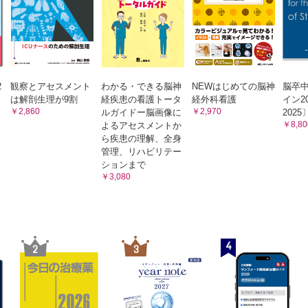
2
観察とアセスメント
わかる・できる脳神
NEWはじめての脳神
脳卒
は解剖生理が9割
経疾患の看護トータ
経外科看護
イン2
￥2,860
￥2,970
ルガイドー脳画像に
2025
￥8,80
よるアセスメントか
ら疾患の理解、全身
管理、リハビリテー
ションまで
￥3,080
4
2
3