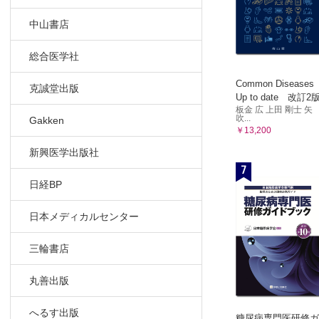
中山書店
総合医学社
Common Diseases
克誠堂出版
Up to date 改訂2
板金 広 上田 剛士 矢
吹...
Gakken
￥13,200
新興医学出版社
7
日経BP
日本メディカルセンター
三輪書店
丸善出版
へるす出版
糖尿病専門医研修ガ