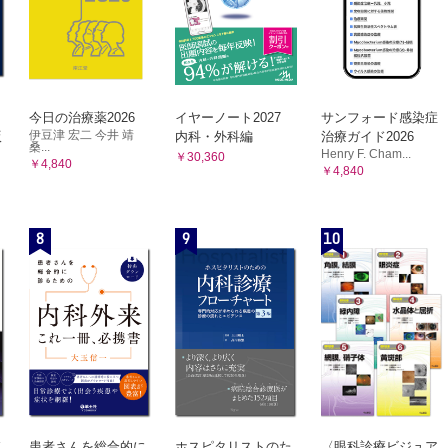
今日の治療薬2026
イヤーノート2027
サンフォード感染症
伊豆津 宏二 今井 靖
版
内科・外科編
治療ガイド2026
桑...
Henry F. Cham...
￥30,360
￥4,840
￥4,840
8
9
10
患者さんを総合的に
ホスピタリストのた
〈眼科診療ビジュア