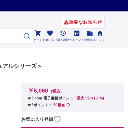
重要なお知らせ






カート
お気に入り
購入履歴
ライセンス
利用端末
トップ
ュアルシリーズ＞
￥5,060
(税込)
m3.com 電子書籍ポイント：
最大 92pt (
2
%)
m3ポイント：
1%相当
お気に入り登録