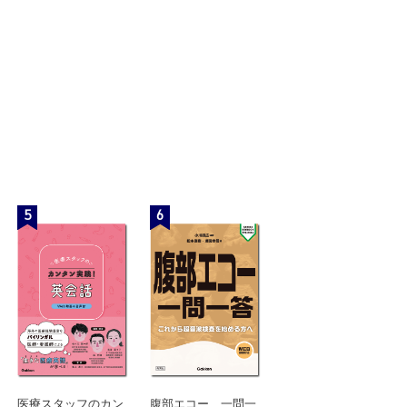
5
6
医療スタッフのカン
腹部エコー 一問一