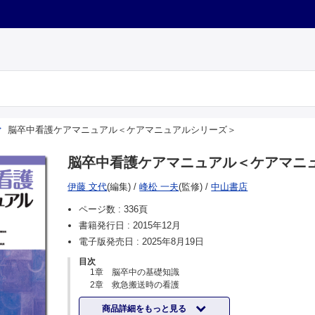
脳卒中看護ケアマニュアル＜ケアマニュアルシリーズ＞
脳卒中看護ケアマニュアル＜ケアマニ
伊藤 文代
(編集)
/
峰松 一夫
(監修)
/
中山書店
ページ数 :
336頁
書籍発行日 :
2015年12月
電子版発売日 :
2025年8月19日
目次
1章 脳卒中の基礎知識
2章 救急搬送時の看護
3章 疾患別看護
商品詳細をもっと見る
4章 治療別看護