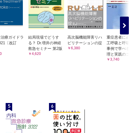
中治療ガイドラ
結局現場でどうす
高次脳機能障害リハ
重症患者に必
021〔改訂
る？ Dr.増井の神経
ビリテーションの掟
工呼吸と呼吸
￥6,380
〕
救急セミナー 第2版
事例で学べる
0
￥4,620
理と実践のコ
￥3,740
5
6