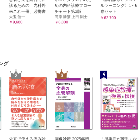
診るための 内科外
めの内科診療フロー
ルラーニング〉1～6
来これ一冊、必携書
チャート第3版
巻セット
大玉 信一
髙岸 勝繁 上田 剛士
￥62,700
￥9,680
￥8,800
ング
4
2
3
外来で使える痛み診
画像診断 2025年増
「感染症が苦手」な