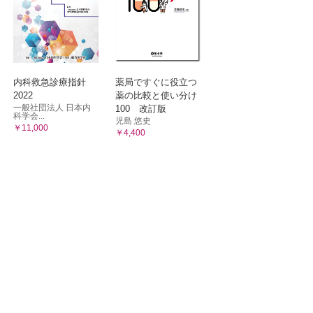
内科救急診療指針
薬局ですぐに役立つ
2022
薬の比較と使い分け
一般社団法人 日本内
100 改訂版
科学会...
児島 悠史
￥11,000
￥4,400