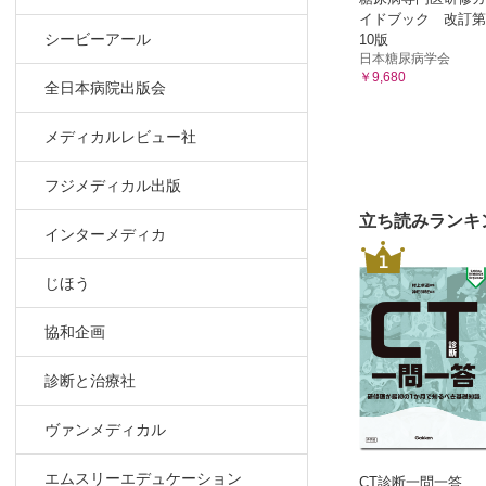
イドブック 改訂第
シービーアール
10版
日本糖尿病学会
￥9,680
全日本病院出版会
メディカルレビュー社
フジメディカル出版
立ち読みランキ
インターメディカ
1
じほう
協和企画
診断と治療社
ヴァンメディカル
エムスリーエデュケーション
CT診断一問一答