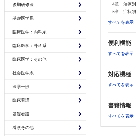
4章 治療
後期研修医
5章 症状
基礎医学系
6章 脳卒
すべてを表示
7章 臓
臨床医学：内科系
付録 英略
便利機能
臨床医学：外科系
すべてを表示
臨床医学：その他
社会医学系
対応機種
すべてを表示
医学一般
臨床看護
書籍情報
基礎看護
すべてを表示
看護その他