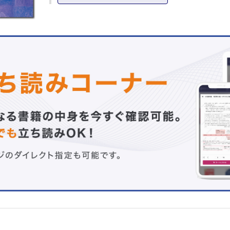
5章 症状別看護
6章 脳卒中患者を支える看護
7章 臓器・組織提供と看護
付録 英略語一覧