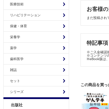
医療技術
お客様の
リハビリテーション
まだ投稿され
保健・体育
栄養学
特記事項
薬学
※ご入金確認
※コンテンツの
※eBook
歯科医学
雑誌
セット
この商品を買っ
シリーズ
出版社