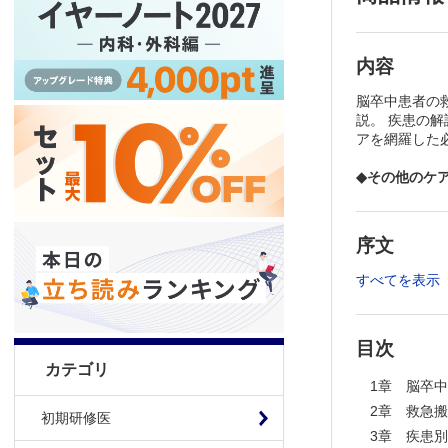
内容
脳卒中患者の
説。 疾患の
アを網羅した
◆その他のケ
序文
すべてを表示
目次
カテゴリ
1章 脳卒
2章 救急
初期研修医
3章 疾患