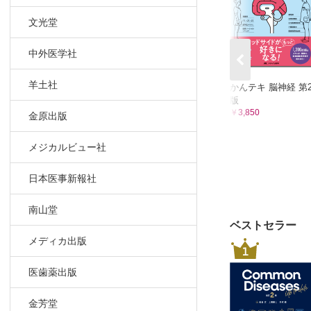
文光堂
中外医学社
羊土社
かんテキ 脳神経 第
版
￥3,850
金原出版
メジカルビュー社
日本医事新報社
南山堂
ベストセラー
メディカ出版
1
医歯薬出版
金芳堂