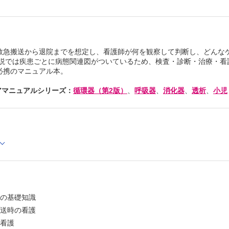
救急搬送から退院までを想定し、看護師が何を観察して判断し、どんな
解説では疾患ごとに病態関連図がついているため、検査・診断・治療・看
必携のマニュアル本。
アマニュアルシリーズ：
循環器（第2版）
、
呼吸器
、
消化器
、
透析
、
小児
中の基礎知識
搬送時の看護
別看護