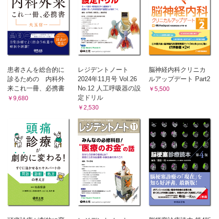
前腕の回内 15 方形回内筋，円回内筋
手関節の掌屈（屈曲） 16 橈側手根屈筋，尺側手根屈筋
手関節の背屈（伸展） 17 長橈側・短橈側・尺側手根伸筋
中手指節（MP）関節の屈曲 18 虫様筋
近位指節間（PIP）関節と遠位指節間（DIP）関節の屈曲 19
浅指屈筋，深指屈筋
患者さんを総合的に
レジデントノート
脳神経内科クリニカ
中手指節（MP）関節の伸展 20 総指伸筋，示指伸筋，小指伸
診るための 内科外
2024年11月号 Vol.26
ルアップデート Part2
筋
来これ一冊、必携書
No.12 人工呼吸器の設
￥5,500
指の外転 21 背側骨間筋，小指外転筋
定ドリル
￥9,680
指の内転 22 掌側骨間筋
￥2,530
母指の中手指節（MP）関節と指節間（IP）関節の屈曲 23 短
母指屈筋，長母指屈筋
母指の中手指節（MP）関節と指節間（IP）関節の伸展 24 短
母指伸筋，長母指伸筋
母指の外転 25 短母指外転筋，長母指外転筋
母指の内転 26 母指内転筋
母指と小指の対立運動 27 母指対立筋，小指対立筋
Summary 2 上肢筋の支配神経
4章 体幹・その他
頸の前方屈曲 1 胸鎖乳突筋，前斜角筋，中斜角筋，後斜角筋