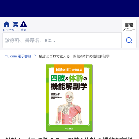


書籍
メニュー
トップ
カート
重要
m3.com 電子書籍
触診とゴロで覚える 四肢&体幹の機能解剖学