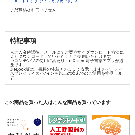
コメントする (ログインが必要です)
長趾屈筋，長母趾屈筋，短趾屈筋
4章 体幹・その他
遠位趾節間（DIP）関節と近位趾節間（PIP）関節の伸展 17
まだ投稿されていません
頸の前方屈曲 1 胸鎖乳突筋，前斜角筋，中斜角筋，後斜角筋
長趾伸筋，長母趾伸筋，短趾伸筋
体幹の回旋 2 外腹斜筋，内腹斜筋
足趾の外転 18 背側骨間筋，母趾外転筋，小趾外転筋
体幹の後方伸展 3 脊柱起立筋
体幹の前方屈曲 4 腹直筋
足趾の内転 19 底側骨間筋，母趾内転筋
骨盤の引き上げ 5 腰方形筋
Summary 1 下肢筋の支配神経
腹式呼吸 6 横隔膜
特記事項
3章 肩甲帯・上肢
確認問題
肩甲骨の外転と上方回旋 1 前鋸筋
※ご入金確認後、メールにてご案内するダウンロード方法に
肩甲骨の挙上 2 肩甲挙筋，僧帽筋（上部線維）
よりダウンロードしていただくとご使用いただけます。
※コンテンツの使用にあたり、m3.com 電子書籍アプリが必
肩甲骨の内転，下制 3 僧帽筋（中部線維，下部線維）
要です。
肩甲骨の内転と下方回旋 4 大・小菱形筋
※eBook版は、書籍の体裁そのままで表示しますので、ディ
スプレイサイズが7インチ以上の端末でのご使用を推奨しま
肩関節の屈曲，外転，伸展 5 三角筋（前部・中部・後部線維）
す。
肩関節の水平内転 6 大胸筋，小胸筋
肩関節の外転の初期 7 棘上筋
肩関節の外旋 8 棘下筋，小円筋
肩関節の伸展（後方挙上） 9 広背筋，三角筋（後部線維）
この商品を買った人はこんな商品も買っています
肩関節の内旋，内転 10 肩甲下筋，大円筋
肩関節の屈曲と内転の補助 11 烏口腕筋
肘関節の屈曲 12 上腕二頭筋，上腕筋，腕橈骨筋
肘関節の伸展 13 上腕三頭筋，肘筋
前腕の回外 14 回外筋