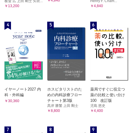
￥4,840
板金 広 上田 剛士 矢吹...
Henry F. Cham...
￥13,200
￥4,840
4
5
6
イヤーノート2027 内
ホスピタリストのた
薬局ですぐに役立つ
科・外科編
めの内科診療フロー
薬の比較と使い分け
チャート第3版
100 改訂版
￥30,360
髙岸 勝繁 上田 剛士
児島 悠史
￥8,800
￥4,400
7
8
9