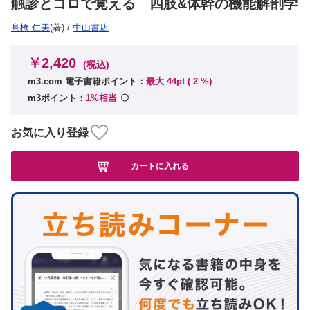
触診とゴロで覚える 四肢&体幹の機能解剖学
髙橋 仁美
(著)
/
中山書店
￥2,420
(税込)
m3.com 電子書籍ポイント：
最大 44pt (
2
%)
m3ポイント：
1%相当
お気に入り登録
カートに入れる