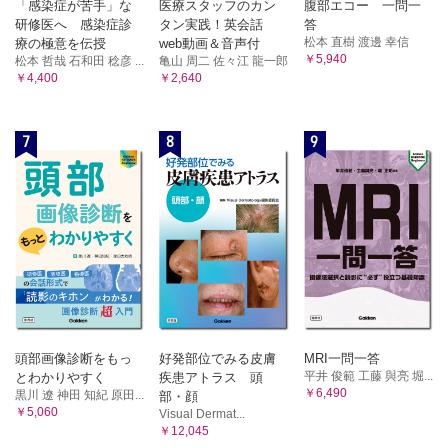
「感染症が苦手」な
医療スタッフのカン
腹部エコー 一問一
研修医へ 感染症診
タン実践！英会話
答
松本 直樹 渡邊 幸信
療の極意を伝授
web動画＆音声付
￥5,940
松本 哲哉 石和田 稔彦 ...
亀山 周二 佐々江 龍一郎
￥4,400
￥2,640
7
8
9
頭部画像診断をもっ
好発部位でみる皮膚
MRI一問一答
平井 俊範 工藤 與亮 堀...
とわかりやすく
疾患アトラス 頭
￥6,490
黒川 遼 神田 知紀 原田...
部・顔
￥5,060
Visual Dermat...
￥12,045