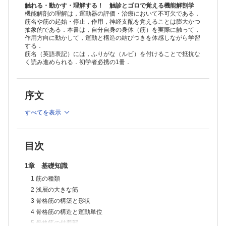
股関節の外旋 6 深層外旋6筋
触れる・動かす・理解する！ 触診とゴロで覚える機能解剖学
股関節の内旋 7 小殿筋
機能解剖の理解は，運動器の評価・治療において不可欠である．
筋名や筋の起始・停止，作用，神経支配を覚えることは膨大かつ
股関節屈曲位での外転 8 大腿筋膜張筋
抽象的である．本書は，自分自身の身体（筋）を実際に触って，
股関節の屈曲 9 ハムストリングス－大腿二頭筋，半腱様筋，半膜様
作用方向に動かして，運動と構造の結びつきを体感しながら学習
筋
する．
膝関節の伸展 10 大腿四頭筋
筋名（英語表記）には，ふりがな（ルビ）を付けることで抵抗な
足関節の底屈 11 下腿三頭筋
く読み進められる．初学者必携の1冊．
足関節の背屈と内がえし 12 前脛骨筋
足の外がえし 13 長腓骨筋，短腓骨筋
足関節の底屈と内がえし 14 後脛骨筋
序文
中足趾節（MTP）関節の屈曲 15 虫様筋，短母趾屈筋
遠位趾節間（DIP）関節と近位趾節間（PIP）関節の屈曲 16 長趾屈
すべてを表示
筋，長母趾屈筋，短趾屈筋
遠位趾節間（DIP）関節と近位趾節間（PIP）関節の伸展 17 長趾伸
筋，長母趾伸筋，短趾伸筋
足趾の外転 18 背側骨間筋，母趾外転筋，小趾外転筋
目次
足趾の内転 19 底側骨間筋，母趾内転筋
Summary 1 下肢筋の支配神経
1章 基礎知識
3章 肩甲帯・上肢
肩甲骨の外転と上方回旋 1 前鋸筋
1 筋の種類
肩甲骨の挙上 2 肩甲挙筋，僧帽筋（上部線維）
2 浅層の大きな筋
肩甲骨の内転，下制 3 僧帽筋（中部線維，下部線維）
3 骨格筋の構築と形状
肩甲骨の内転と下方回旋 4 大・小菱形筋
4 骨格筋の構造と運動単位
肩関節の屈曲，外転，伸展 5 三角筋（前部・中部・後部線維）
肩関節の水平内転 6 大胸筋，小胸筋
5 骨格筋の付着部