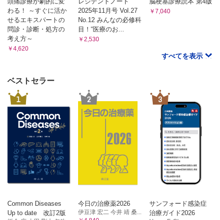
体幹の回旋 2 外腹斜筋，内腹斜筋
頭痛診療が劇的に変
レジデントノート
脳梗塞診療読本 第4版
わる！ ～すぐに活か
2025年11月号 Vol.27
体幹の後方伸展 3 脊柱起立筋
￥7,040
せるエキスパートの
No.12 みんなの必修科
体幹の前方屈曲 4 腹直筋
問診・診断・処方の
目！“医療のお...
骨盤の引き上げ 5 腰方形筋
考え方～
￥2,530
腹式呼吸 6 横隔膜
￥4,620
確認問題
すべてを表示
ベストセラー
1
2
3
Common Diseases
今日の治療薬2026
サンフォード感染症
伊豆津 宏二 今井 靖 桑...
Up to date 改訂2版
治療ガイド2026