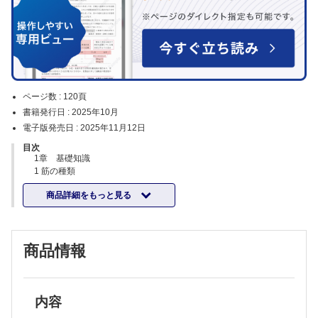
ページ数 :
120頁
書籍発行日 :
2025年10月
電子版発売日 :
2025年11月12日
目次
1章 基礎知識
1 筋の種類
2 浅層の大きな筋
商品詳細をもっと見る
3 骨格筋の構築と形状
4 骨格筋の構造と運動単位
5 骨格筋の付着部
6 運動の基本面と関節運動
商品情報
2章 骨盤帯・下肢
股関節の屈曲 1 腸腰筋
（膝を屈曲しながらの）股関節の屈曲・外転・外旋 2 縫工筋
股関節の伸展 3 大殿筋
股関節の外転（骨盤の安定化） 4 中殿筋
内容
股関節の内転 5 大内転筋，短内転筋，長内転筋，恥骨筋，薄筋