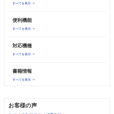
肩関節の外転の初期 7 棘上筋
すべてを表示
6 運動の基本面と関節運動
肩関節の外旋 8 棘下筋，小円筋
2章 骨盤帯・下肢
肩関節の伸展（後方挙上） 9 広背筋，三角筋（後部線維）
肩関節の内旋，内転 10 肩甲下筋，大円筋
股関節の屈曲 1 腸腰筋
便利機能
肩関節の屈曲と内転の補助 11 烏口腕筋
（膝を屈曲しながらの）股関節の屈曲・外転・外旋 2 縫工筋
肘関節の屈曲 12 上腕二頭筋，上腕筋，腕橈骨筋
股関節の伸展 3 大殿筋
すべてを表示
肘関節の伸展 13 上腕三頭筋，肘筋
股関節の外転（骨盤の安定化） 4 中殿筋
前腕の回外 14 回外筋
股関節の内転 5 大内転筋，短内転筋，長内転筋，恥骨筋，薄
前腕の回内 15 方形回内筋，円回内筋
筋
手関節の掌屈（屈曲） 16 橈側手根屈筋，尺側手根屈筋
対応機種
手関節の背屈（伸展） 17 長橈側・短橈側・尺側手根伸筋
股関節の外旋 6 深層外旋6筋
中手指節（MP）関節の屈曲 18 虫様筋
すべてを表示
股関節の内旋 7 小殿筋
近位指節間（PIP）関節と遠位指節間（DIP）関節の屈曲 19 浅指屈
股関節屈曲位での外転 8 大腿筋膜張筋
筋，深指屈筋
股関節の屈曲 9 ハムストリングス－大腿二頭筋，半腱様筋，
中手指節（MP）関節の伸展 20 総指伸筋，示指伸筋，小指伸筋
書籍情報
半膜様筋
指の外転 21 背側骨間筋，小指外転筋
指の内転 22 掌側骨間筋
膝関節の伸展 10 大腿四頭筋
すべてを表示
母指の中手指節（MP）関節と指節間（IP）関節の屈曲 23 短母指屈
足関節の底屈 11 下腿三頭筋
筋，長母指屈筋
足関節の背屈と内がえし 12 前脛骨筋
母指の中手指節（MP）関節と指節間（IP）関節の伸展 24 短母指伸
足の外がえし 13 長腓骨筋，短腓骨筋
筋，長母指伸筋
足関節の底屈と内がえし 14 後脛骨筋
母指の外転 25 短母指外転筋，長母指外転筋
母指の内転 26 母指内転筋
お客様の声
中足趾節（MTP）関節の屈曲 15 虫様筋，短母趾屈筋
母指と小指の対立運動 27 母指対立筋，小指対立筋
遠位趾節間（DIP）関節と近位趾節間（PIP）関節の屈曲 16
Summary 2 上肢筋の支配神経