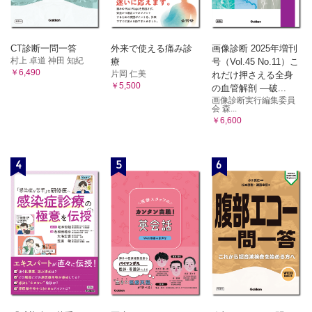
CT診断一問一答
外来で使える痛み診
画像診断 2025年増刊
村上 卓道 神田 知紀
療
号（Vol.45 No.11）こ
￥6,490
片岡 仁美
れだけ押さえる全身
￥5,500
の血管解剖 ―破...
画像診断実行編集委員
会 森...
￥6,600
4
5
6