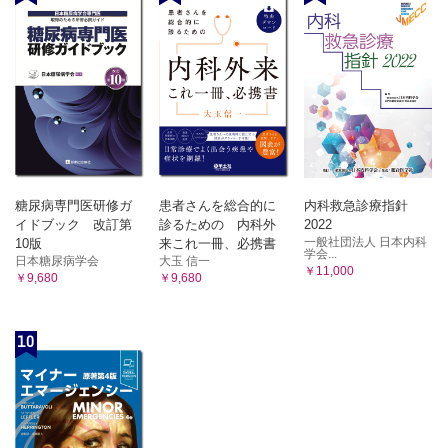
糖尿病専門医研修ガ
患者さんを総合的に
内科救急診療指針
イドブック 改訂第
診るための 内科外
2022
一般社団法人 日本内科
10版
来これ一冊、必携書
学会...
日本糖尿病学会
大玉 信一
￥11,000
￥9,680
￥9,680
10