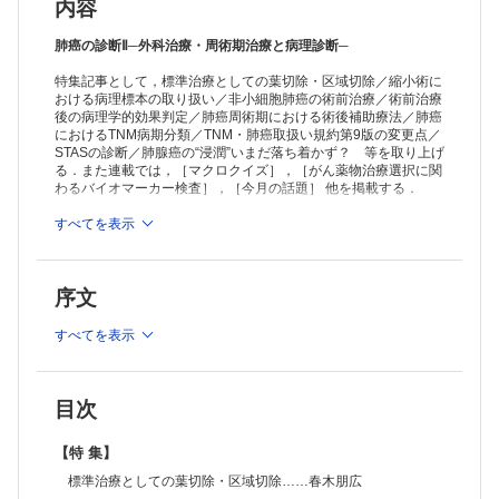
肺腺癌の“浸潤”いまだ落ち着かず？……吉澤明彦
内容
【速報解説！ここが変わった】
「原発性肝癌取扱い規約第7版」改訂ポイント……坂元亨宇
肺癌の診断Ⅱ─外科治療・周術期治療と病理診断─
【連 載】
特集記事として，標準治療としての葉切除・区域切除／縮小術に
マクロクイズ［202］
おける病理標本の取り扱い／非小細胞肺癌の術前治療／術前治療
佐藤貴子 他
後の病理学的効果判定／肺癌周術期における術後補助療法／肺癌
がん薬物治療選択に関わるバイオマーカー検査：いまとこれから［3］
におけるTNM病期分類／TNM・肺癌取扱い規約第9版の変更点／
乳癌免疫チェックポイント阻害治療と治療選択のための検査……山口祐
STASの診断／肺腺癌の“浸潤”いまだ落ち着かず？ 等を取り上げ
平 他
る．また連載では，［マクロクイズ］，［がん薬物治療選択に関
【今月の話題】
わるバイオマーカー検査］，［今月の話題］ 他を掲載する．
たかが石灰化，されど石灰化……山下 篤
頭頸部癌HPV検査CAP guidelineのアップデート……山元英崇
すべてを表示
≫ 「病理と臨床」最新号・バックナンバーはこちら
【第71回 日本病理学会秋期特別総会 開催報告記】
≫
「病理と臨床」年間購読、受付中！
見る・診る・観る……都築豊徳
【Information】
序文
※本製品はPCでの閲覧も可能です。
「購入済ライセンス一覧」よりオンライン環境でPDF版をご覧い
ただけます。詳細は
こちら
でご確認ください。
すべてを表示
目次
【特 集】
標準治療としての葉切除・区域切除……春木朋広