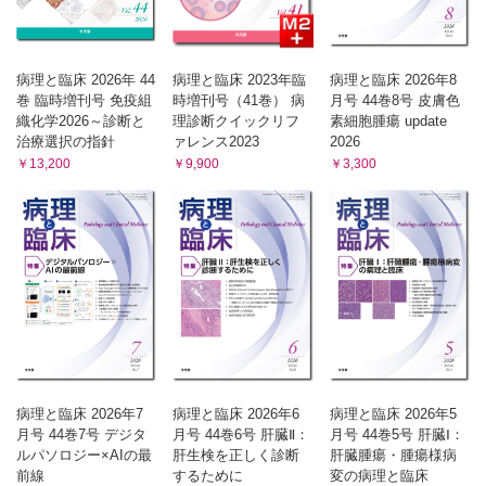
病理と臨床 2026年 44
病理と臨床 2023年臨
病理と臨床 2026年8
巻 臨時増刊号 免疫組
時増刊号（41巻） 病
月号 44巻8号 皮膚色
織化学2026～診断と
理診断クイックリフ
素細胞腫瘍 update
治療選択の指針
ァレンス2023
2026
￥13,200
￥9,900
￥3,300
病理と臨床 2026年7
病理と臨床 2026年6
病理と臨床 2026年5
月号 44巻7号 デジタ
月号 44巻6号 肝臓Ⅱ：
月号 44巻5号 肝臓Ⅰ：
ルパソロジー×AIの最
肝生検を正しく診断
肝臓腫瘍・腫瘍様病
前線
するために
変の病理と臨床