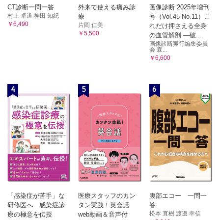
CT診断一問一答
外来で使える痛み診
画像診断 2025年増刊
村上 卓道 神田 知紀
療
号（Vol.45 No.11）こ
￥6,490
片岡 仁美
れだけ押さえる全身
￥5,500
の血管解剖 ―破...
画像診断実行編集委員
会 森...
￥6,600
4
5
6
「感染症が苦手」な
医療スタッフのカン
腹部エコー 一問一
研修医へ 感染症診
タン実践！英会話
答
松本 直樹 渡邊 幸信
療の極意を伝授
web動画＆音声付