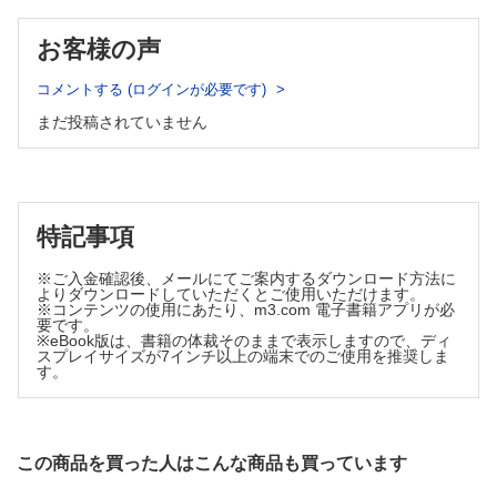
たかが石灰化，されど石灰化……山下 篤
頭頸部癌HPV検査CAP guidelineのアップデート……山元英崇
お客様の声
【第71回 日本病理学会秋期特別総会 開催報告記】
見る・診る・観る……都築豊徳
コメントする (ログインが必要です)
【Information】
まだ投稿されていません
特記事項
※ご入金確認後、メールにてご案内するダウンロード方法に
よりダウンロードしていただくとご使用いただけます。
※コンテンツの使用にあたり、m3.com 電子書籍アプリが必
要です。
※eBook版は、書籍の体裁そのままで表示しますので、ディ
スプレイサイズが7インチ以上の端末でのご使用を推奨しま
す。
この商品を買った人はこんな商品も買っています