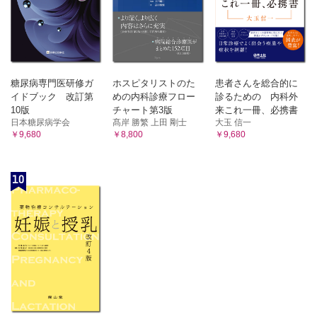
糖尿病専門医研修ガ
ホスピタリストのた
患者さんを総合的に
イドブック 改訂第
めの内科診療フロー
診るための 内科外
10版
チャート第3版
来これ一冊、必携書
日本糖尿病学会
髙岸 勝繁 上田 剛士
大玉 信一
￥9,680
￥8,800
￥9,680
10