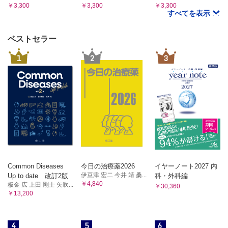
￥3,300
￥3,300
￥3,300
すべてを表示
ベストセラー
1
2
3
Common Diseases
今日の治療薬2026
イヤーノート2027 内
伊豆津 宏二 今井 靖 桑...
Up to date 改訂2版
科・外科編
￥4,840
板金 広 上田 剛士 矢吹...
￥30,360
￥13,200
4
5
6