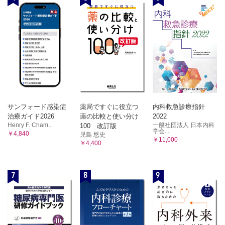
サンフォード感染症
薬局ですぐに役立つ
内科救急診療指針
治療ガイド2026
薬の比較と使い分け
2022
Henry F. Cham...
一般社団法人 日本内科
100 改訂版
学会...
￥4,840
児島 悠史
￥11,000
￥4,400
7
8
9