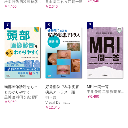
￥5,940
松本 哲哉 石和田 稔彦 ...
亀山 周二 佐々江 龍一郎
￥4,400
￥2,640
7
8
9
頭部画像診断をもっ
好発部位でみる皮膚
MRI一問一答
平井 俊範 工藤 與亮 堀...
とわかりやすく
疾患アトラス 頭
￥6,490
黒川 遼 神田 知紀 原田...
部・顔
￥5,060
Visual Dermat...
￥12,045