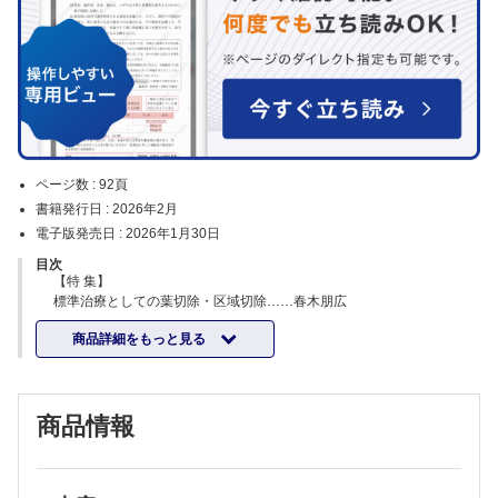
ページ数 :
92頁
書籍発行日 :
2026年2月
電子版発売日 :
2026年1月30日
目次
【特 集】
標準治療としての葉切除・区域切除……春木朋広
縮小術における病理標本の取り扱い……南 優子
商品詳細をもっと見る
非小細胞肺癌の術前治療……津谷康大
術前治療後の病理学的効果判定……櫛谷 桂 他
肺癌周術期における術後補助療法……加藤泰裕 他
肺癌におけるTNM病期分類……谷田部 恭
商品情報
TNM・肺癌取扱い規約第9版の変更点……鈴木理樹
肺癌取扱い規約第9版に基づく病理診断報告書の読み解き方─手術標本
を中心に─……田口健一
STASの診断……伊吹英美 他