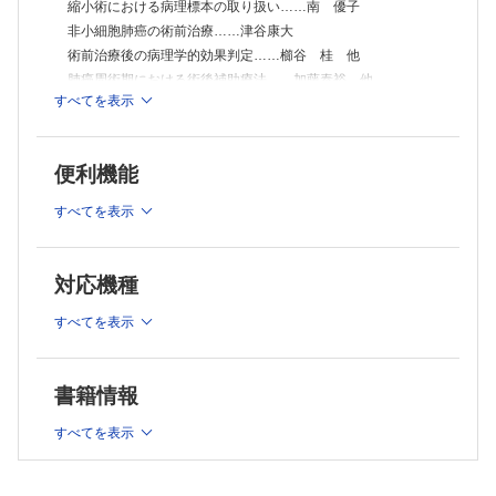
縮小術における病理標本の取り扱い……南 優子
非小細胞肺癌の術前治療……津谷康大
術前治療後の病理学的効果判定……櫛谷 桂 他
肺癌周術期における術後補助療法……加藤泰裕 他
すべてを表示
肺癌におけるTNM病期分類……谷田部 恭
TNM・肺癌取扱い規約第9版の変更点……鈴木理樹
肺癌取扱い規約第9版に基づく病理診断報告書の読み解き方─
便利機能
手術標本を中心に─……田口健一
STASの診断……伊吹英美 他
すべてを表示
肺腺癌の“浸潤”いまだ落ち着かず？……吉澤明彦
【速報解説！ここが変わった】
「原発性肝癌取扱い規約第7版」改訂ポイント……坂元亨宇
対応機種
【連 載】
すべてを表示
マクロクイズ［202］
佐藤貴子 他
がん薬物治療選択に関わるバイオマーカー検査：いまとこれか
書籍情報
ら［3］
乳癌免疫チェックポイント阻害治療と治療選択のための検
すべてを表示
査……山口祐平 他
【今月の話題】