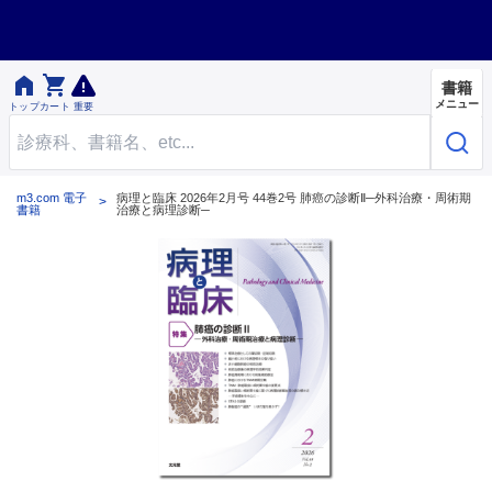


書籍
メニュー
トップ
カート
重要
m3.com 電子
病理と臨床 2026年2月号 44巻2号 肺癌の診断Ⅱ─外科治療・周術期
書籍
治療と病理診断─