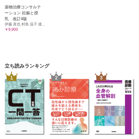
薬物治療コンサルテ
ーション 妊娠と授
乳 改訂4版
伊藤 真也 村島 温子 後...
￥9,900
立ち読みランキング
1
2
3