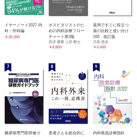
イヤーノート2027 内
ホスピタリストのた
薬局ですぐに役立つ
科・外科編
めの内科診療フロー
薬の比較と使い分け
チャート第3版
100 改訂版
￥30,360
髙岸 勝繁 上田 剛士
児島 悠史
￥8,800
￥4,400
7
8
9
糖尿病専門医研修ガ
患者さんを総合的に
内科救急診療指針