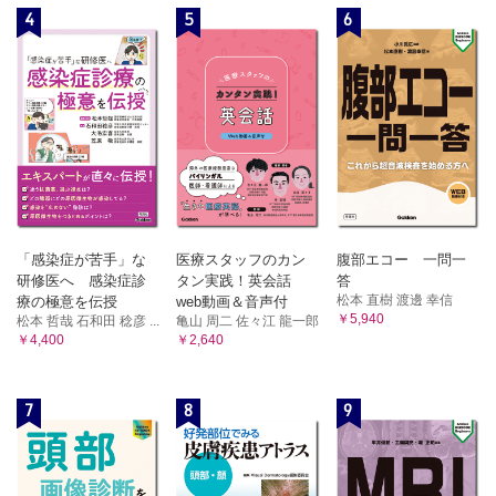
4
5
6
「感染症が苦手」な
医療スタッフのカン
腹部エコー 一問一
研修医へ 感染症診
タン実践！英会話
答
松本 直樹 渡邊 幸信
療の極意を伝授
web動画＆音声付
￥5,940
松本 哲哉 石和田 稔彦 ...
亀山 周二 佐々江 龍一郎
￥4,400
￥2,640
7
8
9