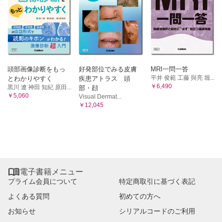
頭部画像診断をもっ
好発部位でみる皮膚
MRI一問一答
平井 俊範 工藤 與亮 堀...
とわかりやすく
疾患アトラス 頭
￥6,490
黒川 遼 神田 知紀 原田...
部・顔
￥5,060
Visual Dermat...
￥12,045

電子書籍メニュー
プライム会員について
特定商取引に基づく表記
よくある質問
初めての方へ
お知らせ
シリアルコードのご利用