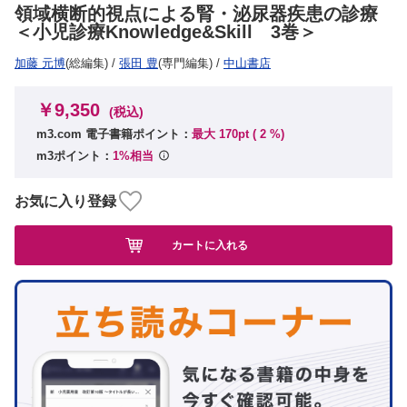
領域横断的視点による腎・泌尿器疾患の診療
＜小児診療Knowledge&Skill 3巻＞
加藤 元博
(総編集)
/
張田 豊
(専門編集)
/
中山書店
￥9,350
(税込)
m3.com 電子書籍ポイント：
最大 170pt (
2
%)
m3ポイント：
1%相当
お気に入り登録
カートに入れる