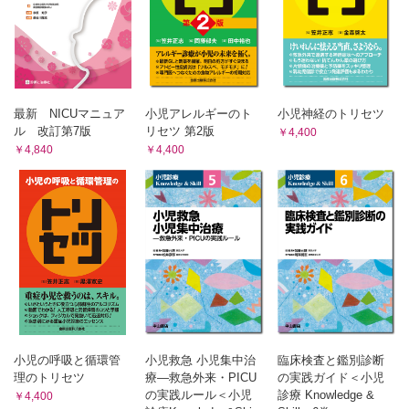
夜尿症
ステロイド抵抗性ネフローゼ症候群
神経因性下部尿路機能障害(神経因性膀胱)
先天性・遺伝性ネフローゼ症候群
13章 高血圧症
ネフローゼ症候群の合併症
高血圧の定義，原因と管理
6章 糸球体疾患
14章 社会的対応
小児腎疾患患者の社会適応をめざした支援
急性糸球体腎炎
成人診療科への移行
最新 NICUマニュア
小児アレルギーのト
小児神経のトリセツ
IgA腎症
ル 改訂第7版
リセツ 第2版
￥4,400
膜性増殖性糸球体腎炎
￥4,840
￥4,400
膜性腎症
急速進行性糸球体腎炎
溶血性尿毒症症候群
7章 全身疾患に伴う腎病変
ループス腎炎
紫斑病性腎炎
Alport症候群と菲薄基底膜病
先天性代謝異常に伴う腎症
ネイルパテラ症候群
薬剤性腎症
小児の呼吸と循環管
小児救急 小児集中治
臨床検査と鑑別診断
8章 尿細管間質性疾患，嚢胞性疾患
理のトリセツ
療―救急外来・PICU
の実践ガイド＜小児
急性尿細管間質性腎炎，慢性尿細管間質性腎炎
の実践ルール＜小児
診療 Knowledge &
￥4,400