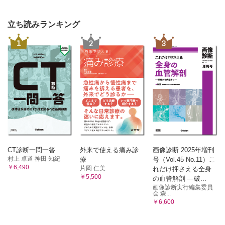
立ち読みランキング
1
2
3
CT診断一問一答
外来で使える痛み診
画像診断 2025年増刊
村上 卓道 神田 知紀
療
号（Vol.45 No.11）こ
￥6,490
片岡 仁美
れだけ押さえる全身
￥5,500
の血管解剖 ―破...
画像診断実行編集委員
会 森...
￥6,600