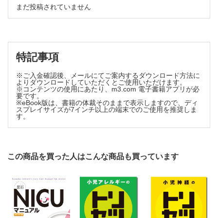
ネイルパテラ症候群
まだ投稿されていません
シクロスポリン
薬剤性腎症
シクロホスファミド
8章 尿細管間質性疾患，嚢胞性疾患
ミコフェノール酸モフェチル
急性尿細管間質性腎炎，慢性尿細管間質性腎炎
Dent病，Lowe症候群，Fanconi症候群
アザチオプリン，ミゾリビン
Bartter症候群，Gitelman症候群
リツキシマブ
特記事項
繊毛病(ADPKD，ARPKD，ネフロン癆)
降圧薬
尿細管性アシドーシス
利尿薬
腎性尿崩症
※ご入金確認後、メールにてご案内するダウンロード方法に
よりダウンロードしていただくとご使用いただけます。
ネフローゼ症候群の輸液・アルブミン療法
腎性低尿酸血症
※コンテンツの使用にあたり、m3.com 電子書籍アプリが必
Cubilin関連蛋白尿（慢性良性蛋白尿）
腎性貧血への対応
要です。
9章 先天性腎尿路異常(CAKUT)，泌尿器疾患
※eBook版は、書籍の体裁そのままで表示しますので、ディ
高尿酸血症への対応
低形成異形成腎，多嚢胞性異形成腎
スプレイサイズが7インチ以上の端末でのご使用を推奨しま
CKD患者の運動と栄養
す。
先天性水腎症
予防接種
膀胱尿管逆流，逆流性腎症
尿管異所開口（異所性尿管）
血漿交換療法，LDL吸着療法
後部尿道弁
急性血液浄化療法と適応
停留精巣，陰嚢水腫，精巣捻転
この商品を買った人はこんな商品も買っています
慢性腎不全の管理と腹膜透析
尿道下裂，包茎
腎移植
10章 感染症
小児泌尿器の手術
尿路感染症
性感染症
5章 ネフローゼ症候群
11章 結石症
特発性ネフローゼ症候群の原因
尿路結石
ステロイド感受性ネフローゼ症候群
12章 下部尿路機能障害