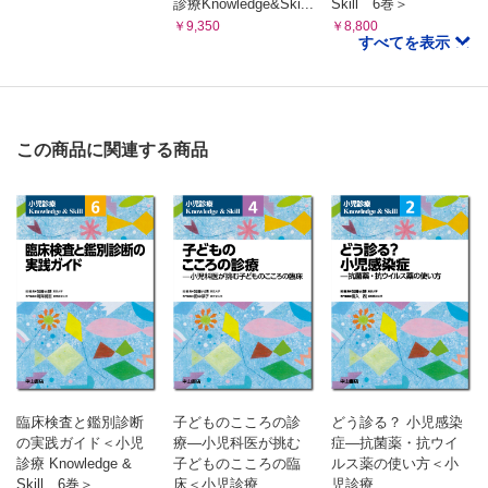
Dent病，Lowe症候群，Fanconi症候群
診療Knowledge&Ski...
Skill 6巻＞
Bartter症候群，Gitelman症候群
￥9,350
￥8,800
すべてを表示
繊毛病(ADPKD，ARPKD，ネフロン癆)
尿細管性アシドーシス
腎性尿崩症
腎性低尿酸血症
Cubilin関連蛋白尿（慢性良性蛋白尿）
この商品に関連する商品
9章 先天性腎尿路異常(CAKUT)，泌尿器疾患
低形成異形成腎，多嚢胞性異形成腎
先天性水腎症
膀胱尿管逆流，逆流性腎症
尿管異所開口（異所性尿管）
後部尿道弁
停留精巣，陰嚢水腫，精巣捻転
尿道下裂，包茎
10章 感染症
尿路感染症
性感染症
臨床検査と鑑別診断
子どものこころの診
どう診る？ 小児感染
の実践ガイド＜小児
療―小児科医が挑む
症―抗菌薬・抗ウイ
11章 結石症
診療 Knowledge &
子どものこころの臨
ルス薬の使い方＜小
尿路結石
Skill 6巻＞
床＜小児診療
児診療