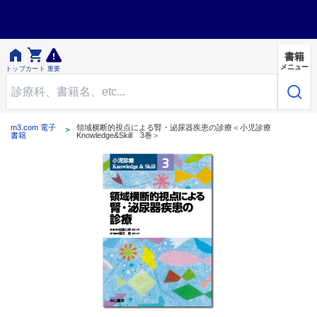


書籍
メニュー
トップ
カート
重要
m3.com 電子
領域横断的視点による腎・泌尿器疾患の診療＜小児診療
書籍
Knowledge&Skill 3巻＞