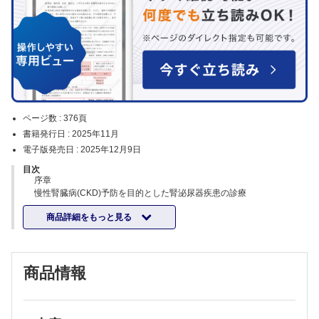
ページ数 :
376頁
書籍発行日 :
2025年11月
電子版発売日 :
2025年12月9日
目次
序章
慢性腎臓病(CKD)予防を目的とした腎泌尿器疾患の診療
1章 発症機序を理解するための知識
商品詳細をもっと見る
腎・尿管・膀胱・尿道の発生とその異常
DOHaDとCKD
小児泌尿器疾患とCKD
2章 腎泌尿器疾患の検査法
商品情報
尿検査の出し方と考え方
糸球体機能の評価方法
尿細管機能の評価方法
超音波検査