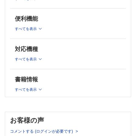
CKD患者の運動と栄養
2章 腎泌尿器疾患の検査法
予防接種
尿検査の出し方と考え方
血漿交換療法，LDL吸着療法
糸球体機能の評価方法
便利機能
急性血液浄化療法と適応
尿細管機能の評価方法
慢性腎不全の管理と腹膜透析
腎移植
すべてを表示
超音波検査
小児泌尿器の手術
放射線検査
5章 ネフローゼ症候群
下部尿路機能の評価
特発性ネフローゼ症候群の原因
対応機種
腎生検の適応と注意点
ステロイド感受性ネフローゼ症候群
ステロイド抵抗性ネフローゼ症候群
遺伝学的検査
すべてを表示
先天性・遺伝性ネフローゼ症候群
遺伝性腎疾患に関連する腎外症状の検索
ネフローゼ症候群の合併症
3章 スクリーニングと早期発見
6章 糸球体疾患
急性糸球体腎炎
書籍情報
胎児超音波診断
IgA腎症
乳幼児腎臓検診
膜性増殖性糸球体腎炎
すべてを表示
学校検尿
膜性腎症
超低出生体重児の腎機能フォローアップ
急速進行性糸球体腎炎
尿糖陽性者の対応
溶血性尿毒症症候群
7章 全身疾患に伴う腎病変
血圧測定の重要性と測定方法
ループス腎炎
お客様の声
4章 治療法・生活管理
紫斑病性腎炎
輸液療法
Alport症候群と菲薄基底膜病
コメントする (ログインが必要です)
先天性代謝異常に伴う腎症
ステロイド薬