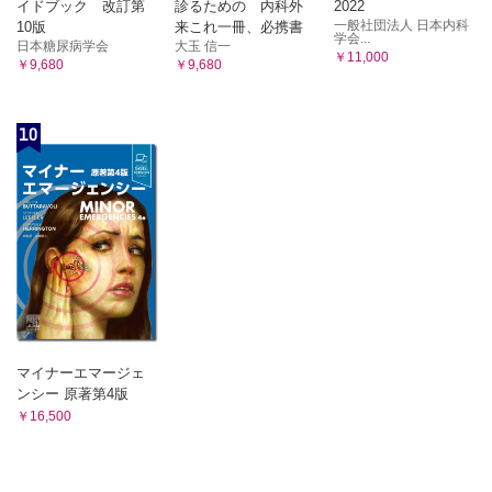
イドブック 改訂第
診るための 内科外
2022
一般社団法人 日本内科
10版
来これ一冊、必携書
学会...
日本糖尿病学会
大玉 信一
￥11,000
￥9,680
￥9,680
10
マイナーエマージェ
ンシー 原著第4版
￥16,500