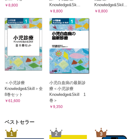
12章 下部尿路機能障害
Knowledge&Sk...
Knowledge&Skil...
￥8,800
￥8,800
￥8,800
夜尿症
神経因性下部尿路機能障害(神経因性膀胱)
13章 高血圧症
高血圧の定義，原因と管理
14章 社会的対応
小児腎疾患患者の社会適応をめざした支援
成人診療科への移行
＜小児診療
小児白血病の最新診
Knowledge&Skill＞全
療＜小児診療
8巻セット
Knowledge&Skill 1
巻＞
￥61,600
￥9,350
ベストセラー
1
2
3