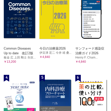
Common Diseases
今日の治療薬2026
サンフォード感染症
伊豆津 宏二 今井 靖 桑...
Up to date 改訂2版
治療ガイド2026
￥4,840
板金 広 上田 剛士 矢吹...
Henry F. Cham...
￥13,200
￥4,840
4
5
6