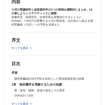
放射線検査
内容
下部尿路機能の評価
腎生検の適応と注意点
小児の腎臓病学と泌尿器科学の2つの領域を横断的にまとめ，14
遺伝学的検査
の章によりシステマティックに展開
画像所見，病理所見，症例写真を多数紹介するとともに，
遺伝性腎疾患に関連する腎外症状の検索
DOHaD，CAKUTが影響する小児の腎疾患，出生前から始まる慢
3章 スクリーニングと早期発見
性腎臓病（CKD）への予防を見据えた
胎児超音波診断
乳幼児腎臓検診
学校検尿
超低出生体重児の腎機能フォローアップ
序文
尿糖陽性者の対応
血圧測定の重要性と測定方法
すべてを表示
4章 治療法・生活管理
輸液療法
ステロイド薬
目次
シクロスポリン
シクロホスファミド
ミコフェノール酸モフェチル
序章
アザチオプリン，ミゾリビン
慢性腎臓病(CKD)予防を目的とした腎泌尿器疾患の診療
リツキシマブ
1章 発症機序を理解するための知識
降圧薬
利尿薬
腎・尿管・膀胱・尿道の発生とその異常
ネフローゼ症候群の輸液・アルブミン療法
DOHaDとCKD
腎性貧血への対応
小児泌尿器疾患とCKD
高尿酸血症への対応
すべてを表示