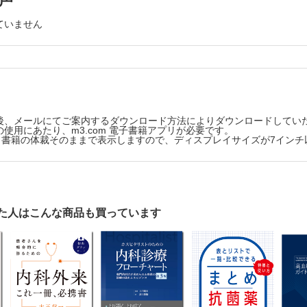
K)血症を怖がらない！：変わっていた正常値
ていません
本当に悪玉？：サクッと解説，LDL の真実
な適応が！：見直されたコルヒチン
されるPPI ，本当に大丈夫？：知られざるダークサイドに迫る
鎮痛薬（NSAIDs）で心不全？：体液貯留に要注意！
とされた治療
後、メールにてご案内するダウンロード方法によりダウンロードしてい
使用にあたり、m3.com 電子書籍アプリが必要です。
ng Wisely（賢い選択）”を知る：世界が不要だとしている診療行為は？
版は、書籍の体裁そのままで表示しますので、ディスプレイサイズが7イン
た人はこんな商品も買っています