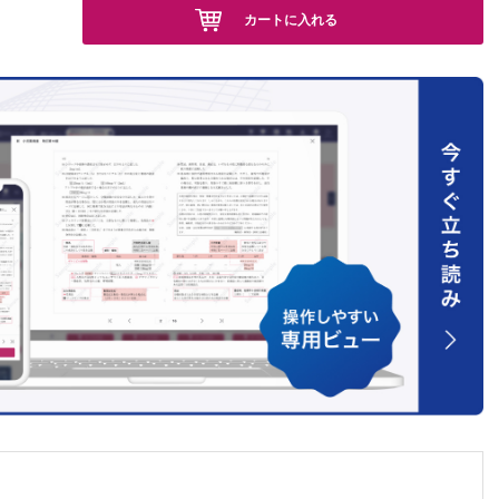
カートに入れる
拠に基づ
）
ンは見直
腺機能低
不全
不全
ークサイ