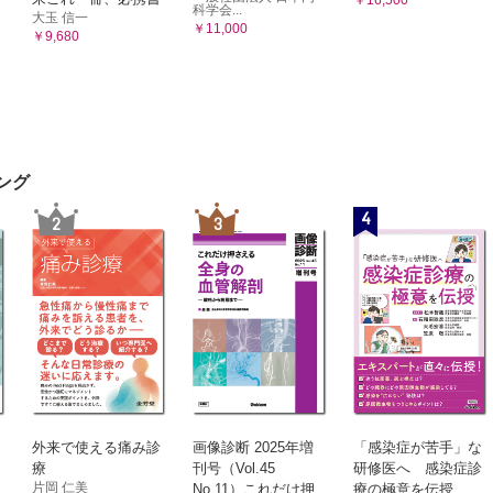
科学会...
大玉 信一
￥11,000
￥9,680
ング
4
2
3
外来で使える痛み診
画像診断 2025年増
「感染症が苦手」な
療
刊号（Vol.45
研修医へ 感染症診
片岡 仁美
No.11）これだけ押
療の極意を伝授