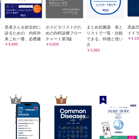
患者さんを総合的に
ホスピタリストのた
まとめ抗菌薬 表と
高血
診るための 内科外
めの内科診療フロー
リストで一覧・比較
イドラ
￥4,18
来これ一冊、必携書
チャート第3版
できる、特徴と使い
￥9,680
￥8,800
方
￥3,960
4
2
3