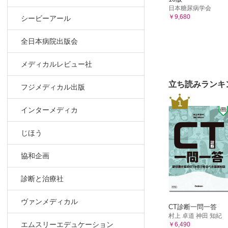
日本糖尿病学会
￥9,680
シービーアール
全日本病院出版会
メディカルレビュー社
立ち読みランキ
フジメディカル出版
1
インターメディカ
じほう
協和企画
診断と治療社
ヴァンメディカル
CT診断一問一答
村上 卓道 神田 知紀
エムスリーエデュケーション
￥6,490