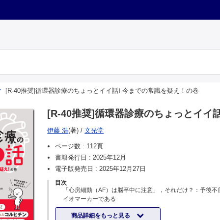
[R-40推奨]循環器診療のちょっとイイ話Ⅰ 今までの常識を疑え！の巻
[R-40推奨]循環器診療のちょっとイイ
伊藤 浩
(著)
/
文光堂
ページ数 :
112頁
書籍発行日 :
2025年12月
電子版発売日 :
2025年12月27日
目次
「心房細動（AF）は脳卒中に注意」，それだけ？：予後不
イオマーカーである
心血管疾患の増加は高齢化だけの問題？：不都合な真実を
商品詳細をもっと見る
誰でも知っている大動脈弁狭窄症（AS）患者の自然歴：そ