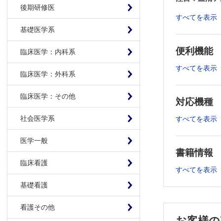
後期研修医
問題のあるbod
すべてを表示
肥満は自己責
基礎医学系
ありふれた食
便利機能
臨床医学：内科系
食物繊維を摂
すべてを表示
臨床医学：外科系
体に良い蛋白
ACE 阻害
臨床医学：その他
対応機種
MRA は最
社会医学系
すべてを表示
知っているつ
揺らぐNYHA
医学一般
浮腫を科学す
書籍情報
臨床看護
甲状腺ホルモ
すべてを表示
糖尿病と心不
基礎看護
心不全の治療
看護その他
心不全の治療
お客様の