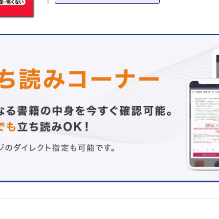
迫る
注目！血清アルブミン値：予後を決める低アルブミン血症
問題のあるbody mass index（BMI）：その限界を知る
肥満は自己責任？：No！病気です
ありふれた食品，超加工食品（UPF）を避ける：科学的根
く栄養指導（1）
食物繊維を摂ろう：科学的根拠に基づく栄養指導（2）
体に良い蛋白質と油とは：科学的根拠に基づく栄養指導（3
ACE 阻害薬とARB ，第一選択薬はどちら？：ガイドライ
されるか？
MRA は最強の臓器保護薬：知られざるMRA の実力に迫る
知っているつもりのBNP：意外な真実
揺らぐNYHA 心機能分類
浮腫を科学する：たかが“むくみ”，実は非常事態
甲状腺ホルモンが正常であれば問題ない？：無症候性甲状
下症に要注意
糖尿病と心不全：その密接な関係を暴く
心不全の治療は難しくない（1）：左室駆出率の低下した心
（HFrEF）編
心不全の治療は難しくない（2）：左室駆出率の保たれた心
（HFpEF）編
高カリウム(K)血症を怖がらない！：変わっていた正常値
LDL-C は本当に悪玉？：サクッと解説，LDL の真実
古い薬に新たな適応が！：見直されたコルヒチン
ルーチン処方されるPPI ，本当に大丈夫？：知られざるダ