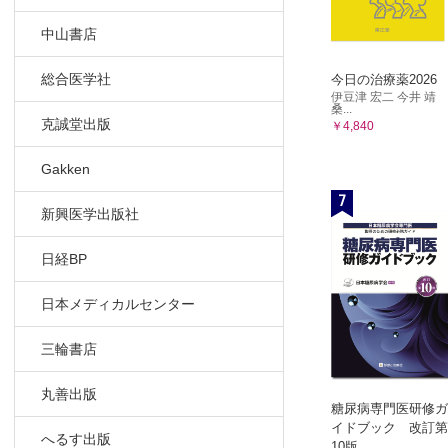
中山書店
総合医学社
今日の治療薬2026
伊豆津 宏二 今井 靖
桑...
克誠堂出版
￥4,840
Gakken
7
新興医学出版社
日経BP
日本メディカルセンター
三輪書店
丸善出版
糖尿病専門医研修ガ
イドブック 改訂第
へるす出版
10版