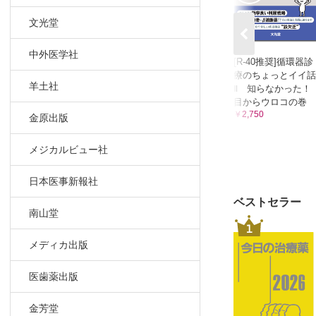
文光堂
中外医学社
[R-40推奨]循環器診
療のちょっとイイ話
羊土社
Ⅱ 知らなかった！
目からウロコの巻
￥2,750
金原出版
メジカルビュー社
日本医事新報社
ベストセラー
南山堂
1
メディカ出版
医歯薬出版
金芳堂