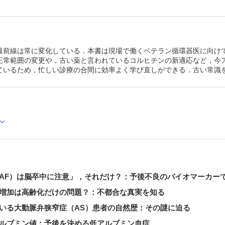
ドに迫る
嘘っ， 消炎鎮痛薬（NSAIDs）で心不全？：体液貯留に要
結局， 無効とされた治療
“Choosing Wisely（賢い選択）”を知る：世界が不要だと
診療行為は？E
最前線は常に変化している．本書は現場で働くベテラン循環器医に向け
正常範囲の変更や，古い薬と言われているコルヒチンの新適応など，今ア
ているため，忙しい診療の合間に効率よく学び直しができる．古い常識
AF）は脳卒中に注意」，それだけ？：予後不良のバイオマーカー
増加は高齢化だけの問題？：不都合な真実を知る
いる大動脈弁狭窄症（AS）患者の自然歴：その謎に迫る
ルブミン値：予後を決める低アルブミン血症