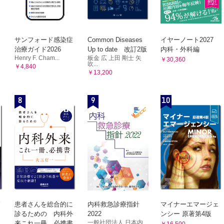
サンフォード感染症
Common Diseases
イヤーノート2027
治療ガイド2026
Up to date 改訂2版
内科・外科編
Henry F. Cham...
板金 広 上田 剛士 矢
￥30,360
吹...
￥4,840
￥13,200
8
9
10
患者さんを総合的に
内科救急診療指針
マイナーエマージェ
診るための 内科外
2022
ンシー 原著第4版
一般社団法人 日本内
来これ一冊、必携書
￥16,500