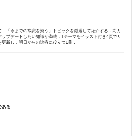
注意！
している
て，「今までの常識を疑う」トピックを厳選して紹介する．高カ
ップデートしたい知識が満載．1テーマをイラスト付き4頁でサ
を更新し，明日からの診療に役立つ1冊．
である