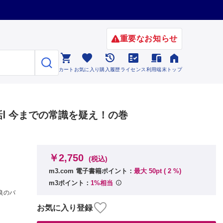
重要なお知らせ






カート
お気に入り
購入履歴
ライセンス
利用端末
トップ
話Ⅰ 今までの常識を疑え！の巻
￥2,750
(税込)
m3.com 電子書籍ポイント：
最大 50pt (
2
%)
m3ポイント：
1%相当
良のバ
お気に入り登録
知る
の謎に