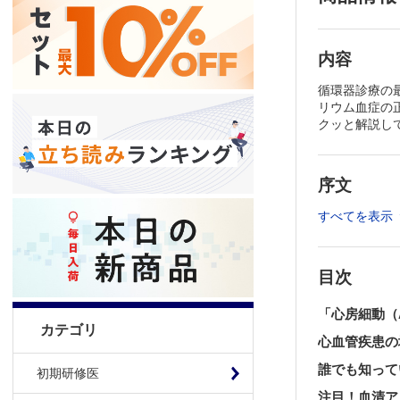
内容
循環器診療の
リウム血症の
クッと解説し
序文
すべてを表示
目次
「心房細動（
カテゴリ
心血管疾患の
誰でも知って
初期研修医
注目！血清ア