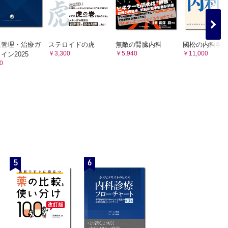
圧管理・治療ガ
ステロイドの虎
無敵の腎臓内科
國松の内科学
￥3,300
￥5,940
￥11,000
イン2025
0
5
6