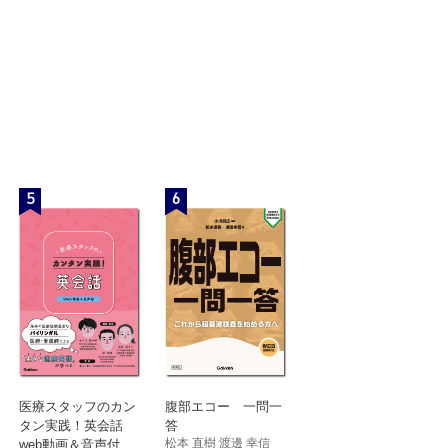
5
6
医療スタッフのカン
腹部エコー 一問一
タン実践！英会話
答
松本 直樹 渡邊 幸信
web動画＆音声付