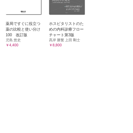
薬局ですぐに役立つ
ホスピタリストのた
薬の比較と使い分け
めの内科診療フロー
100 改訂版
チャート第3版
児島 悠史
髙岸 勝繁 上田 剛士
￥4,400
￥8,800