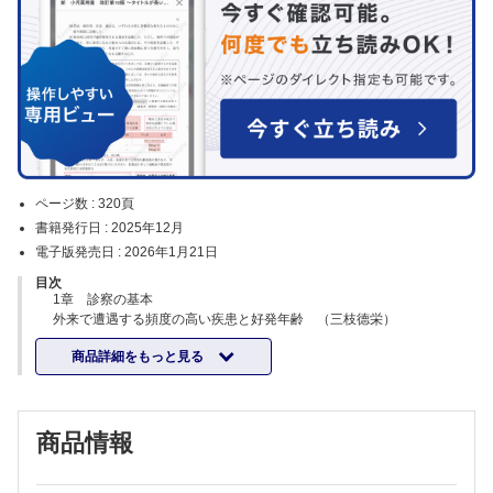
ページ数 :
320頁
書籍発行日 :
2025年12月
電子版発売日 :
2026年1月21日
目次
1章 診察の基本
外来で遭遇する頻度の高い疾患と好発年齢 （三枝德栄）
外来診察に必要な体表解剖 （古矢丈雄，大鳥精司）
商品詳細をもっと見る
外来診療で使われるアウトカム評価法 （武中章太）
診断書のポイント・障害等級の評価 （西野目昌宏）
知っておくべき指定難病 （川口善治）
COLUMN 腱反射の意義と検出法の工夫 （三原久範）
商品情報
2章 検査・診断の基本
基本診察手技 （加藤 壯）
COLUMN MMTの評価のコツ （川野健一）