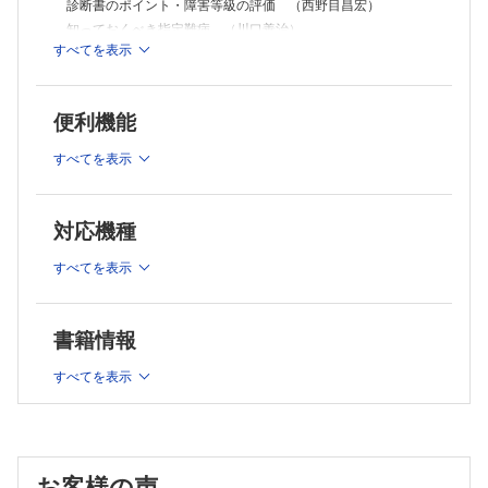
診断書のポイント・障害等級の評価 （西野目昌宏）
外傷性頚部症候群（頚椎捻挫） （岡田英次朗）
圧迫骨折 （高橋真治，玉井孝司，寺井秀富）
知っておくべき指定難病 （川口善治）
びまん性特発性骨増殖症（DISH） （岡田英次朗）
すべてを表示
COLUMN 腱反射の意義と検出法の工夫 （三原久範）
COLUMN DISH脊椎損傷を見逃すな （岡田英次朗）
2章 検査・診断の基本
歯突起骨折 （反町泰紀）
7章 筋のやせ，手に力が入らない
基本診察手技 （加藤 壯）
便利機能
診断のポイント （藤原 靖）
COLUMN MMTの評価のコツ （川野健一）
頚髄症 （藤原 靖）
外来診療で知っておくべき画像検査の要点 （北村和也，須佐
すべてを表示
運動ニューロン疾患 （園生雅弘）
美知郎，江戸博美，堀内圭輔）
8章 麻痺・歩行障害
3章 首（肩甲帯）の痛み
診断のポイント （飯塚陽一）
頚椎症性脊髄症（CSM） （飯塚陽一）
対応機種
診断のポイント （若尾典充）
脊柱靱帯骨化症（OPLL，OLF） （吉井俊貴，橋本 淳）
寝違え （中西一義）
COLUMN OPLLは頚髄損傷のハイリスク （筑田博隆）
すべてを表示
頚椎症 （中西一義）
頚椎椎間板ヘルニア （日下部 隆）
脊髄腫瘍 （名越慈人）
感染 （海苔 聡）
9章 斜頚・首下がり
Crowned dens症候群・石灰沈着性頚長筋腱炎 （小澤浩司，
書籍情報
診断のポイント （谷口優樹）
峯岸英絵）
環軸椎回旋位固定 （竹下祐次郎）
慢性疼痛 （若尾典充）
すべてを表示
先天性の斜頚 （谷口優樹，岡田慶太）
COLUMN 腕が上がらないのは肩のせい？ 首のせい？ （飯
首下がり （工藤理史）
塚陽一）
10章 背骨の変形
診断のポイント （出村 諭）
4章 上肢の痛み・しびれ
思春期特発性側弯症 （渡邊 慶）
診断のポイント （中島宏彰）
その他の側弯症 （出村 諭，横川文彬）
お客様の声