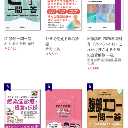
CT診断一問一答
外来で使える痛み診
画像診断 2025年増刊
村上 卓道 神田 知紀
療
号（Vol.45 No.11）こ
￥6,490
片岡 仁美
れだけ押さえる全身
￥5,500
の血管解剖 ―破...
画像診断実行編集委員
会 森...
￥6,600
4
5
6