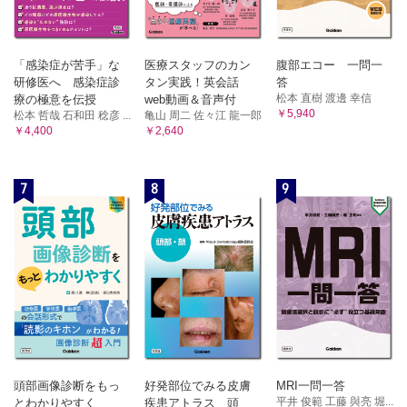
「感染症が苦手」な
医療スタッフのカン
腹部エコー 一問一
研修医へ 感染症診
タン実践！英会話
答
松本 直樹 渡邊 幸信
療の極意を伝授
web動画＆音声付
￥5,940
松本 哲哉 石和田 稔彦 ...
亀山 周二 佐々江 龍一郎
￥4,400
￥2,640
7
8
9
頭部画像診断をもっ
好発部位でみる皮膚
MRI一問一答
平井 俊範 工藤 與亮 堀...
とわかりやすく
疾患アトラス 頭