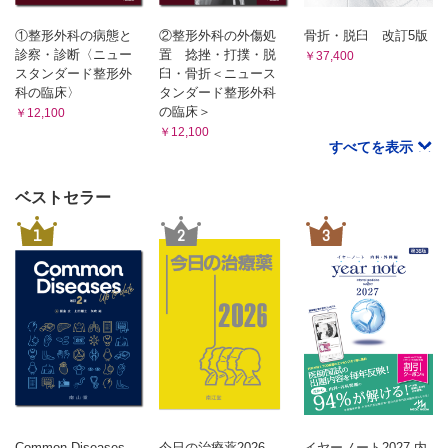
①整形外科の病態と
②整形外科の外傷処
骨折・脱臼 改訂5版
診察・診断〈ニュー
置 捻挫・打撲・脱
￥37,400
スタンダード整形外
臼・骨折＜ニュース
科の臨床〉
タンダード整形外科
の臨床＞
￥12,100
￥12,100
すべてを表示
ベストセラー
1
2
3
Common Diseases
今日の治療薬2026
イヤーノート2027 内