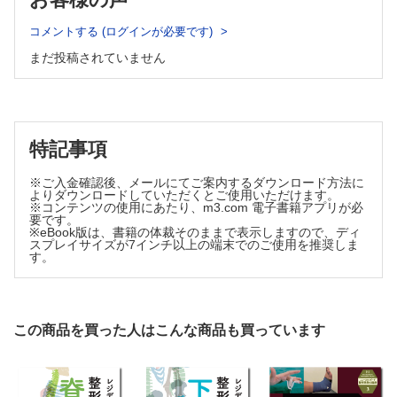
頚椎神経根症 （中島宏彰）
手根管症候群 （田鹿 毅）
索引
コメントする (ログインが必要です)
上肢のニューロパチー （中川種史）
まだ投稿されていません
COLUMN 運動ニューロン疾患を疑う4つのポイント （安
藤哲朗）
5章 背中の痛み
診断のポイント （松本嘉寛）
悪性腫瘍（転移性・原発性） （松本嘉寛）
特記事項
感染 （高澤英嗣）
強直性脊椎炎 （門野夕峰）
※ご入金確認後、メールにてご案内するダウンロード方法に
よりダウンロードしていただくとご使用いただけます。
COLUMN リウマチの脊椎 （宮本裕史）
※コンテンツの使用にあたり、m3.com 電子書籍アプリが必
要です。
6章 外傷による首・背中の痛み
※eBook版は、書籍の体裁そのままで表示しますので、ディ
スプレイサイズが7インチ以上の端末でのご使用を推奨しま
診断のポイント （玉井孝司，高橋真治，寺井秀富）
す。
外傷性頚部症候群（頚椎捻挫） （岡田英次朗）
圧迫骨折 （高橋真治，玉井孝司，寺井秀富）
びまん性特発性骨増殖症（DISH） （岡田英次朗）
COLUMN DISH脊椎損傷を見逃すな （岡田英次朗）
この商品を買った人はこんな商品も買っています
歯突起骨折 （反町泰紀）
7章 筋のやせ，手に力が入らない
診断のポイント （藤原 靖）