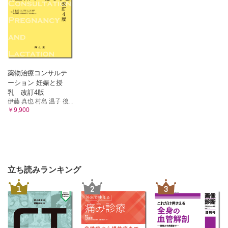
薬物治療コンサルテ
ーション 妊娠と授
乳 改訂4版
伊藤 真也 村島 温子 後...
￥9,900
立ち読みランキング
1
2
3