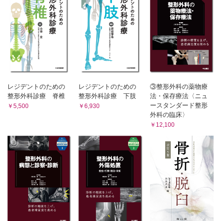
頚髄症 （藤原 靖）
運動ニューロン疾患 （園生雅弘）
8章 麻痺・歩行障害
診断のポイント （飯塚陽一）
頚椎症性脊髄症（CSM） （飯塚陽一）
脊柱靱帯骨化症（OPLL，OLF） （吉井俊貴，橋本 淳）
COLUMN OPLLは頚髄損傷のハイリスク （筑田博隆）
頚椎椎間板ヘルニア （日下部 隆）
レジデントのための
レジデントのための
③整形外科の薬物療
脊髄腫瘍 （名越慈人）
整形外科診療 脊椎
整形外科診療 下肢
法・保存療法〈ニュ
ースタンダード整形
￥5,500
￥6,930
9章 斜頚・首下がり
外科の臨床〉
診断のポイント （谷口優樹）
￥12,100
環軸椎回旋位固定 （竹下祐次郎）
先天性の斜頚 （谷口優樹，岡田慶太）
首下がり （工藤理史）
10章 背骨の変形
診断のポイント （出村 諭）
思春期特発性側弯症 （渡邊 慶）
その他の側弯症 （出村 諭，横川文彬）
索引