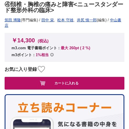
④頚椎・胸椎の痛みと障害<ニュースタンダー
ド整形外科の臨床>
筑田 博隆
(専門編集)
/
田中 栄
,
松本 守雄
,
井尻 慎一郎
(編集)
/
中山書
店
￥14,300
(税込)
m3.com 電子書籍ポイント：
最大 260pt (
2
%)
m3ポイント：
1%相当
お気に入り登録
カートに入れる