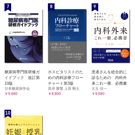
7
8
9
糖尿病専門医研修ガ
ホスピタリストのた
患者さんを総合的に
イドブック 改訂第
めの内科診療フロー
診るための 内科外
10版
チャート第3版
来これ一冊、必携書
日本糖尿病学会
髙岸 勝繁 上田 剛士
大玉 信一
￥9,680
￥8,800
￥9,680
10