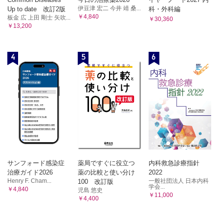
伊豆津 宏二 今井 靖 桑...
Up to date 改訂2版
科・外科編
￥4,840
板金 広 上田 剛士 矢吹...
￥30,360
￥13,200
4
5
6
サンフォード感染症
薬局ですぐに役立つ
内科救急診療指針
治療ガイド2026
薬の比較と使い分け
2022
Henry F. Cham...
一般社団法人 日本内科
100 改訂版
学会...
￥4,840
児島 悠史
￥11,000
￥4,400