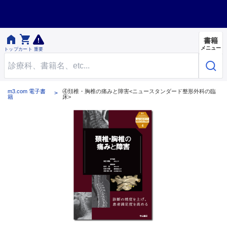


書籍
メニュー
トップ
カート
重要
m3.com 電子書
④頚椎・胸椎の痛みと障害<ニュースタンダード整形外科の臨
籍
床>