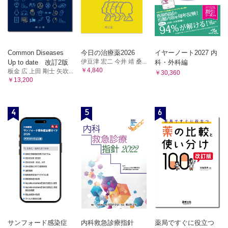
Common Diseases
今日の治療薬2026
イヤーノート2027 内
伊豆津 宏二 今井 靖 桑...
Up to date 改訂2版
科・外科編
￥4,840
板金 広 上田 剛士 矢吹...
￥30,360
￥13,200
4
5
6
サンフォード感染症
内科救急診療指針
薬局ですぐに役立つ