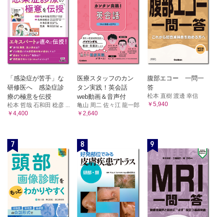
「感染症が苦手」な
医療スタッフのカン
腹部エコー 一問一
研修医へ 感染症診
タン実践！英会話
答
松本 直樹 渡邊 幸信
療の極意を伝授
web動画＆音声付
￥5,940
松本 哲哉 石和田 稔彦 ...
亀山 周二 佐々江 龍一郎
￥4,400
￥2,640
7
8
9