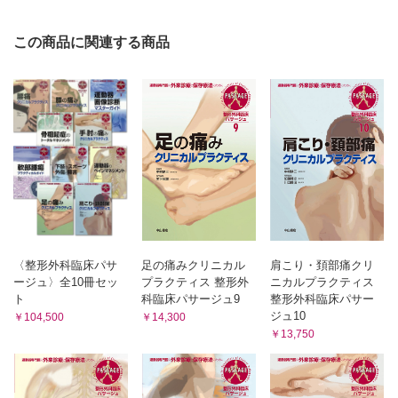
この商品に関連する商品
〈整形外科臨床パサ
足の痛みクリニカル
肩こり・頚部痛クリ
ージュ〉全10冊セッ
プラクティス 整形外
ニカルプラクティス
ト
科臨床パサージュ9
整形外科臨床パサー
ジュ10
￥104,500
￥14,300
￥13,750