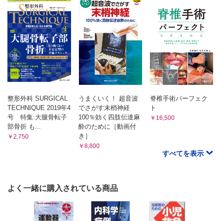
整形外科 SURGICAL
うまくいく！ 超音波
脊椎手術パーフェク
TECHNIQUE 2019年4
でさがす末梢神経
ト
号 特集:大腿骨転子
100％効く四肢伝達麻
￥16,500
部骨折 も...
酔のために［動画付
き］
￥2,750
￥8,800
すべてを表示
よく一緒に購入されている商品