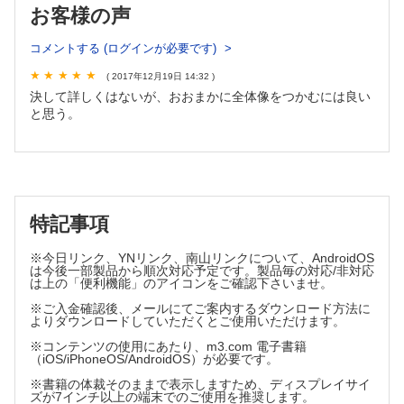
お客様の声
4 疾患別の画像診断の進め方
コメントする (ログインが必要です)
原発性腫瘍の画像診断の進め方
転移性腫瘍の画像診断の進め方
( 2017年12月19日 14:32 )
小児疾患の画像診断の進め方
決して詳しくはないが、おおまかに全体像をつかむには良い
関節リウマチの画像診断の進め方
と思う。
感染症の画像診断の進め方
筋疾患の画像診断の進め方
静脈血栓塞栓症の画像診断の進め方
5 新しい画像診断法
特記事項
全身MRIの臨床応用
拡散強調・潅流MRIの骨軟部腫瘍・脊椎疾患への応用
※今日リンク、YNリンク、南山リンクについて、AndroidOS
は今後一部製品から順次対応予定です。製品毎の対応/非対応
高磁場MRIの運動器疾患への応用
は上の「便利機能」のアイコンをご確認下さいませ。
三次元骨梁評価
※ご入金確認後、メールにてご案内するダウンロード方法に
Kinematics MRI
よりダウンロードしていただくとご使用いただけます。
コンピュータX線定量評価
※コンテンツの使用にあたり、m3.com 電子書籍
金属アーチファクトの軽減（CT/MRI）
（iOS/iPhoneOS/AndroidOS）が必要です。
※書籍の体裁そのままで表示しますため、ディスプレイサイ
ズが7インチ以上の端末でのご使用を推奨します。