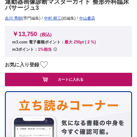
運動器画像診断マスターガイド 整形外科臨床
パサージュ3
吉川 秀樹
(専門編集)
/
中村 耕三
(総編集)
/
中山書店
￥13,750
(税込)
m3.com 電子書籍ポイント：
最大 250pt (
2
%)
m3ポイント：
1%相当
お気に入り登録
カートに入れる