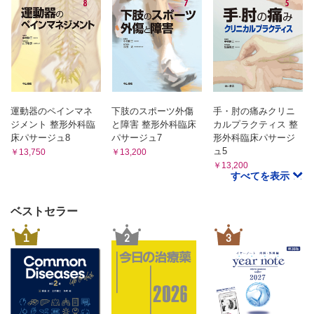
運動器のペインマネ
下肢のスポーツ外傷
手・肘の痛みクリニ
ジメント 整形外科臨
と障害 整形外科臨床
カルプラクティス 整
床パサージュ8
パサージュ7
形外科臨床パサージ
ュ5
￥13,750
￥13,200
￥13,200
すべてを表示
ベストセラー
1
2
3