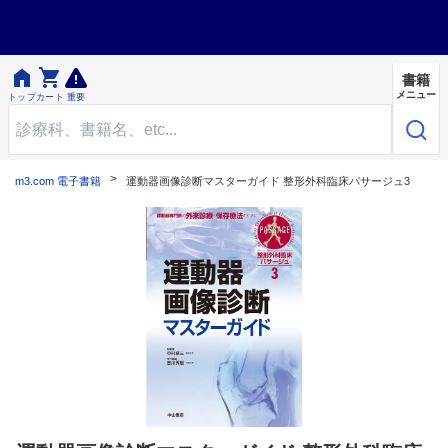


書籍
メニュー
トップ
カート
重要
m3.com 電子書籍
運動器画像診断マスターガイド 整形外科臨床パサージュ3