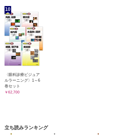
10
〈眼科診療ビジュア
ルラーニング〉1～6
巻セット
￥62,700
立ち読みランキング