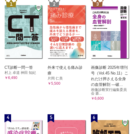
1
2
3
CT診断一問一答
外来で使える痛み診
画像診断 2025年増刊
村上 卓道 神田 知紀
療
号（Vol.45 No.11）こ
￥6,490
片岡 仁美
れだけ押さえる全身
￥5,500
の血管解剖 ―破...
画像診断実行編集委員
会 森...
￥6,600
4
5
6