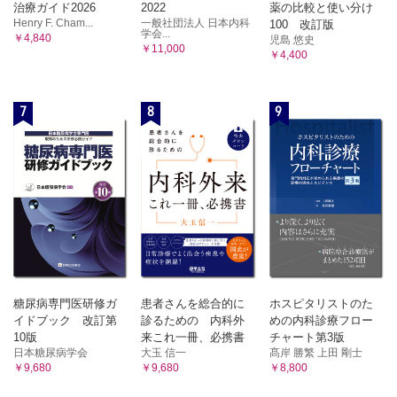
治療ガイド2026
2022
薬の比較と使い分け
Henry F. Cham...
一般社団法人 日本内科
100 改訂版
学会...
￥4,840
児島 悠史
￥11,000
￥4,400
7
8
9
糖尿病専門医研修ガ
患者さんを総合的に
ホスピタリストのた
イドブック 改訂第
診るための 内科外
めの内科診療フロー
10版
来これ一冊、必携書
チャート第3版
日本糖尿病学会
大玉 信一
髙岸 勝繁 上田 剛士
￥9,680
￥9,680
￥8,800