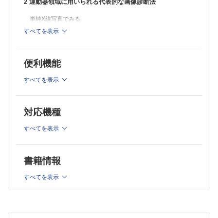
2 運動器領域に用いられる代表的な画像診断法
単純X線写真でみる
Topics CR，DRとPACS
すべてを表示
CTでみる
MRIでみる
便利機能
超音波でみる
シンチグラフィでみる
すべてを表示
X線造影検査でみる関節造影，脊髄・神経根・椎間板造影
骨量測定─骨粗鬆症の画像診断と評価
対応機種
3 部位別の画像診断の進め方
すべてを表示
頚椎・胸椎の画像診断の進め方
腰椎の画像診断の進め方
肩関節の画像診断の進め方
書籍情報
肘・手関節の画像診断の進め方
骨盤外傷の画像診断の進め方
すべてを表示
股関節の画像診断の進め方
膝関節の画像診断の進め方
足関節・足部の画像診断の進め方