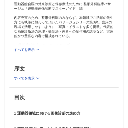
運動器総合医の外来診療と保存療法のために 整形外科臨床パサ
ージュ「運動器画像診断マスターガイド」編
内容充実のため、整形外科医のみならず、本領域でご活躍の先生
方にも執筆に加わって頂いたパサージュシリーズ第3弾。臨床の
現場で活用しやすいように、写真・イラストを多く掲載。代表的
な画像診断法の原理・撮影法・患者への副作用の説明など、実用
的かつ豊富な内容で構成されている。
＞
整形外科臨床パサージュシリーズ
すべてを表示
※本製品はPCでの閲覧も可能です。
製品のご購入後、「購入済ライセンス一覧」より、オンライン環
境で閲覧可能なPDF版をご覧いただけます。詳細は
こちら
でご確
序文
認ください。
推奨ブラウザ： Firefox 最新版 / Google Chrome 最新版 / Safari
最新版
すべてを表示
目次
1 運動器領域における画像診断の進め方