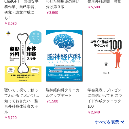
ChatGPT 面倒な事
わせた頻用薬の使い
整形外科診療 脊椎
頸の前方屈曲
務作業、自己学習、
分け第３版
￥5,500
胸腰部
研究・論文作成に
￥3,960
体幹の回旋
も！
体幹の後方伸展
￥3,080
体幹の前方屈曲
骨盤
骨盤の引き上げ
その他
腹式呼吸
付録
上肢筋の支配神経のまとめ
下肢筋の支配神経のまとめ
復習問題
聴いて，視て，触っ
脳神経内科クリニカ
学会発表，プレゼン
てわかる これだけは
ルアップデート
に自信がもてる スラ
知っておきたい 整
イド作成テクニック
￥5,500
形外科身体診察スキ
100
ル
￥2,640
￥5,720
すべてを表示