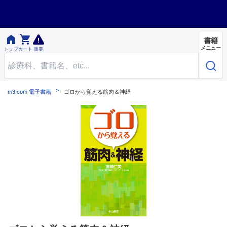


書籍
メニュー
トップ
カート
重要
m3.com 電子書籍
ゴロから覚える筋肉＆神経