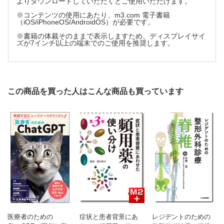
よりダウンロードしていただくとご使用いただけます。
股関節の外旋
股関節の内旋
※コンテンツの使用にあたり、m3.com 電子書籍
（iOS/iPhoneOS/AndroidOS）が必要です。
股関節屈曲位からの外転
膝
※書籍の体裁そのままで表示しますため、ディスプレイサイ
ズが7インチ以上の端末でのご使用を推奨します。
膝関節の屈曲
膝関節の伸展
足
足関節の底屈
足関節の背屈と内がえし
この商品を買った人はこんな商品も買っています
足の外がえし
足の内がえし
足趾
中足趾節（MP）関節の屈曲
遠位趾節間（DIP）関節と近位趾節間（PIP）関節の屈曲
中足趾節（MP）関節と母趾趾節間（IP）関節の伸展
足趾の外転
足趾の内転
体幹，その他
頸部
医療者のための
症状と患者背景にあ
レジデントのための