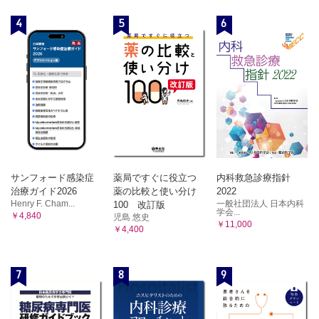
4
5
6
サンフォード感染症
薬局ですぐに役立つ
内科救急診療指針
治療ガイド2026
薬の比較と使い分け
2022
Henry F. Cham...
一般社団法人 日本内科
100 改訂版
学会...
￥4,840
児島 悠史
￥11,000
￥4,400
7
8
9