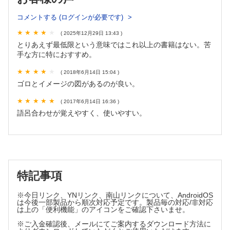
手関節の伸展（背屈）
手指
コメントする (ログインが必要です)
中手指節（MP）関節の屈曲
近位指節間（PIP）関節，遠位指節間（DIP）関節の屈曲
( 2025年12月29日 13:43 )
とりあえず最低限という意味ではこれ以上の書籍はない。苦
中手指節（MP）関節の伸展
手な方に特におすすめ。
指の外転
指の内転
( 2018年6月14日 15:04 )
母指の中手指節（MP）関節，指節間（IP）関節の屈曲
ゴロとイメージの図があるのが良い。
母指の中手指節（MP）関節，指節間（IP）関節の伸展
母指の外転
( 2017年6月14日 16:36 )
語呂合わせが覚えやすく、使いやすい。
母指の内転
母指と小指の対立運動
下肢
股
特記事項
股関節の屈曲
股関節の屈曲・外転・外旋（膝を屈曲しながら）
※今日リンク、YNリンク、南山リンクについて、AndroidOS
股関節の伸展
は今後一部製品から順次対応予定です。製品毎の対応/非対応
は上の「便利機能」のアイコンをご確認下さいませ。
股関節の外転
股関節の内転
※ご入金確認後、メールにてご案内するダウンロード方法に