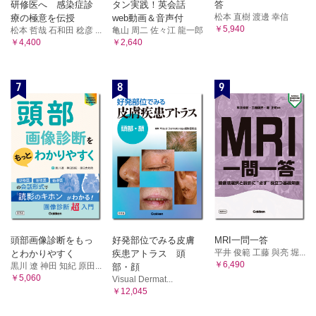
研修医へ 感染症診
タン実践！英会話
答
松本 直樹 渡邊 幸信
療の極意を伝授
web動画＆音声付
￥5,940
松本 哲哉 石和田 稔彦 ...
亀山 周二 佐々江 龍一郎
￥4,400
￥2,640
7
8
9
頭部画像診断をもっ
好発部位でみる皮膚
MRI一問一答
平井 俊範 工藤 與亮 堀...
とわかりやすく
疾患アトラス 頭
￥6,490
黒川 遼 神田 知紀 原田...
部・顔
￥5,060
Visual Dermat...
￥12,045