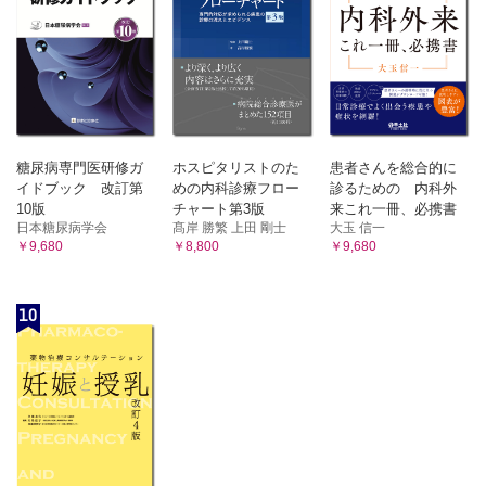
糖尿病専門医研修ガ
ホスピタリストのた
患者さんを総合的に
イドブック 改訂第
めの内科診療フロー
診るための 内科外
10版
チャート第3版
来これ一冊、必携書
日本糖尿病学会
髙岸 勝繁 上田 剛士
大玉 信一
￥9,680
￥8,800
￥9,680
10