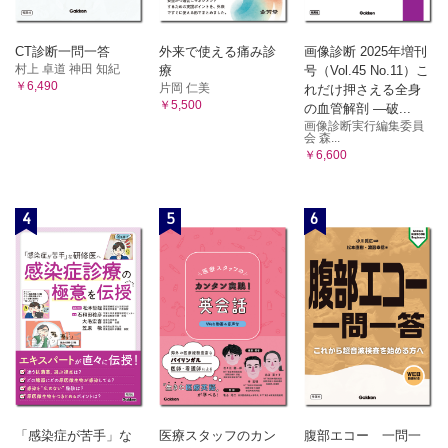
CT診断一問一答
外来で使える痛み診
画像診断 2025年増刊
村上 卓道 神田 知紀
療
号（Vol.45 No.11）こ
￥6,490
片岡 仁美
れだけ押さえる全身
￥5,500
の血管解剖 ―破...
画像診断実行編集委員
会 森...
￥6,600
4
5
6
「感染症が苦手」な
医療スタッフのカン
腹部エコー 一問一