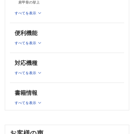
肩甲骨の挙上
肩甲骨の内転
すべてを表示
肩甲骨の下制，内転
肩甲骨の内転と下方回旋
肩
便利機能
肩関節の屈曲（前方挙上）
肩関節の伸展（後方挙上）
すべてを表示
肩関節の外転（側方挙上）
肩関節の水平外転（水平伸展）
肩関節の水平内転（水平屈曲）
対応機種
肩関節の外旋
すべてを表示
肩関節の内旋
肘
肘関節の屈曲
書籍情報
肘関節の伸展
前腕
すべてを表示
前腕の回外
前腕の回内
手
手関節の屈曲（掌屈）
お客様の声