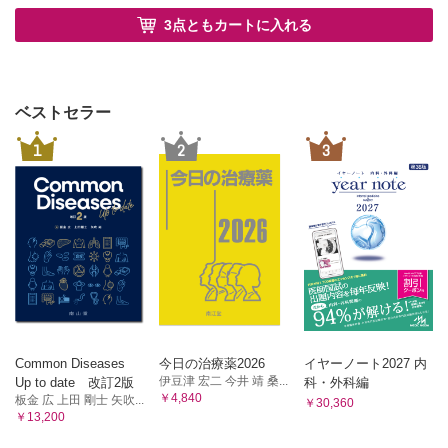
3点ともカートに入れる
ベストセラー
1
2
3
Common Diseases
今日の治療薬2026
イヤーノート2027 内
伊豆津 宏二 今井 靖 桑...
Up to date 改訂2版
科・外科編
￥4,840
板金 広 上田 剛士 矢吹...
￥30,360
￥13,200