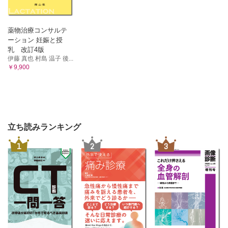
薬物治療コンサルテ
ーション 妊娠と授
乳 改訂4版
伊藤 真也 村島 温子 後...
￥9,900
立ち読みランキング
1
2
3