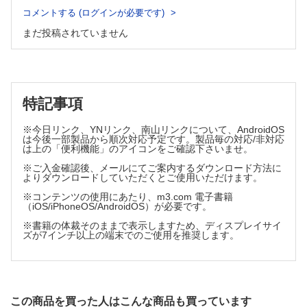
災害時の要援護者への支援
コメントする (ログインが必要です)
災害時にあっても求められる在宅医療
まだ投稿されていません
災害時における医薬品供給
災害時の食を中心とした多職種協働
透析患者への救護支援活動
在宅人工呼吸器療養者への救護活動
感染症の予防，早期発見，そして隔離対策
特記事項
Special Lecture 外部支援者の復興への取り組み
※今日リンク、YNリンク、南山リンクについて、AndroidOS
Special Lecture 医師として，市長として
は今後一部製品から順次対応予定です。製品毎の対応/非対応
リハビリテーション科医の中期対応活動 リハビリテーション
は上の「便利機能」のアイコンをご確認下さいませ。
科医が周囲に求めるもの
※ご入金確認後、メールにてご案内するダウンロード方法に
被災者から見た緊急時～生活支援期におけるメンタルケア
よりダウンロードしていただくとご使用いただけます。
※コンテンツの使用にあたり、m3.com 電子書籍
4章 復興期（慢性期）
（iOS/iPhoneOS/AndroidOS）が必要です。
※書籍の体裁そのままで表示しますため、ディスプレイサイ
原発事故と慢性期の放射線医療
ズが7インチ以上の端末でのご使用を推奨します。
次の災害対策への公衆衛生の取り組み
被災地での地域精神保健活動
メンタルケア：PTSD，悲嘆反応など
Special Lecture 子どものメンタルケア
この商品を買った人はこんな商品も買っています
生活不活発病 災害時医療の新たな課題である「防ぎえる生活