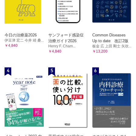
今日の治療薬2026
サンフォード感染症
Common Diseases
伊豆津 宏二 今井 靖 桑...
治療ガイド2026
Up to date 改訂2版
￥4,840
Henry F. Cham...
板金 広 上田 剛士 矢吹...
￥4,840
￥13,200
4
5
6