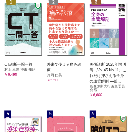
1
2
3
CT診断一問一答
外来で使える痛み診
画像診断 2025年増刊
村上 卓道 神田 知紀
療
号（Vol.45 No.11）こ
￥6,490
片岡 仁美
れだけ押さえる全身
￥5,500
の血管解剖 ―破...
画像診断実行編集委員
会 森...
￥6,600
4
5
6