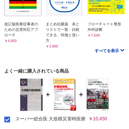
改訂版医療従事者の
まとめ抗菌薬 表と
フローチャート整形
ための災害対応アプ
リストで一覧・比較
外科診断
ローチ
できる、特徴と使い
￥7,040
方
￥4,950
￥3,960
すべてを表示
よく一緒に購入されている商品
+
+
スーパー総合医 大規模災害時医療
￥10,450