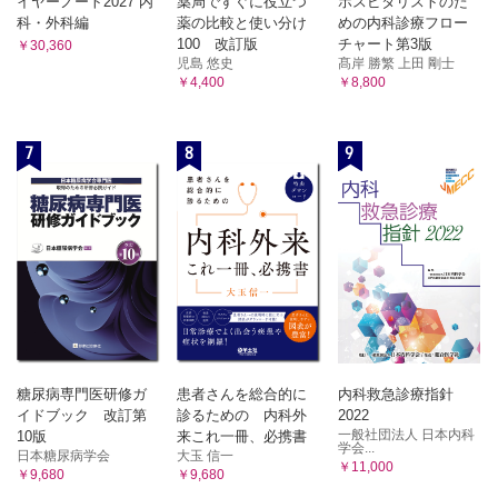
イヤーノート2027 内
薬局ですぐに役立つ
ホスピタリストのた
科・外科編
薬の比較と使い分け
めの内科診療フロー
100 改訂版
チャート第3版
￥30,360
児島 悠史
髙岸 勝繁 上田 剛士
￥4,400
￥8,800
7
8
9
糖尿病専門医研修ガ
患者さんを総合的に
内科救急診療指針
イドブック 改訂第
診るための 内科外
2022
一般社団法人 日本内科
10版
来これ一冊、必携書
学会...
日本糖尿病学会
大玉 信一
￥11,000
￥9,680
￥9,680