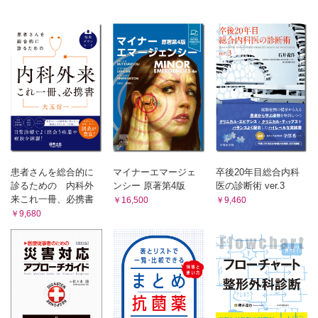
機能低下」
継続支援
Special Lecture 災害支援ネットワークの活動
釜石平田仮設の取り組み
Special Lecture 石巻市の地域包括ケアへの取り組み
新潟県中越地震から学んだこと 大規模災害時における医療支
援のありかた
復興期における視点 ソーシャル・キャピタルと社会格差
付 多職種からの活動報告と今後への対策
看護協会（中板育美）
患者さんを総合的に
マイナーエマージェ
卒後20年目総合内科
訪問看護
診るための 内科外
ンシー 原著第4版
医の診断術 ver.3
作業療法士
来これ一冊、必携書
￥16,500
￥9,460
￥9,680
理学療法士
Special Lecture 東日本大震災における歯科活動 被災地の東
北大学歯学研究科は何をしたか
医療ソーシャルワーカー
介護支援専門員（ケアマネ）
薬剤師
URL一覧表