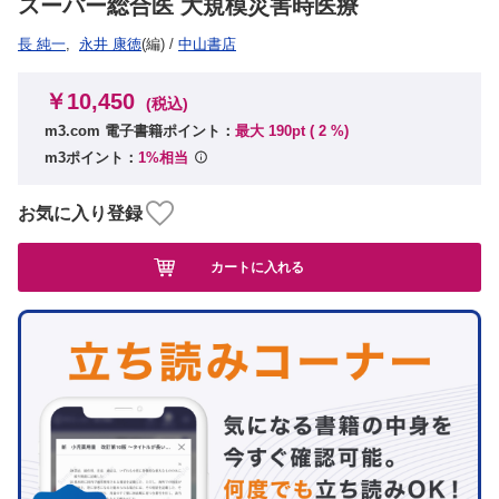
スーパー総合医 大規模災害時医療
長 純一
,
永井 康徳
(編)
/
中山書店
￥10,450
(税込)
m3.com 電子書籍ポイント：
最大 190pt (
2
%)
m3ポイント：
1%相当
お気に入り登録
カートに入れる