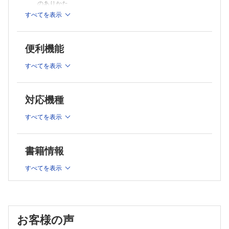
のありかた
Special Lecture 子どものメンタルケア
生活不活発病 災害時医療の新たな課題である「防ぎえる生活機能低
すべてを表示
大学の果たした役割，今後の災害医療への提言
下」
PCAT活動総論
継続支援
Special Lecture 災害支援ネットワークの活動
2章 緊急時（急性期）
便利機能
釜石平田仮設の取り組み
Special Lecture 石巻市の地域包括ケアへの取り組み
災害拠点病院としての急性期対応
すべてを表示
新潟県中越地震から学んだこと 大規模災害時における医療支援のあり
大規模災害時における医療救護チームの派遣調整
かた
地域災害医療コーディネーターの役割
復興期における視点 ソーシャル・キャピタルと社会格差
付 多職種からの活動報告と今後への対策
対応機種
Special Lecture 災害時（急性期）のロジスティック支援
看護協会（中板育美）
Special Lecture 診療所の被災－医師の体験より
訪問看護
すべてを表示
病院の被災
作業療法士
Special Lecture 高齢者の在宅療養を支援する訪問診療医 被
理学療法士
災地でのchallenge
Special Lecture 東日本大震災における歯科活動 被災地の東北大学
書籍情報
歯学研究科は何をしたか
Special Lecture 大災害時の検案
医療ソーシャルワーカー
急性期の歯科活動
すべてを表示
介護支援専門員（ケアマネ）
新潟県中越地域でのサポートセンター構想 災害福祉広域支援
薬剤師
ネットワーク・サンダーバードの創設
URL一覧表
3章 生活支援期（中期）
お客様の声
災害時のボランティアコーディネート