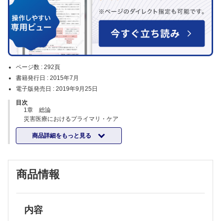
ページ数 :
292頁
書籍発行日 :
2015年7月
電子版発売日 :
2019年9月25日
目次
1章 総論
災害医療におけるプライマリ・ケア
災害救護に求められること 東日本大震災対応の経験から見えてきた，
商品詳細をもっと見る
求められる地域住民の備えと地域開業医の災害対応のありかた
大学の果たした役割，今後の災害医療への提言
PCAT活動総論
2章 緊急時（急性期）
商品情報
災害拠点病院としての急性期対応
大規模災害時における医療救護チームの派遣調整
地域災害医療コーディネーターの役割
Special Lecture 災害時（急性期）のロジスティック支援
Special Lecture 診療所の被災－医師の体験より
内容
病院の被災