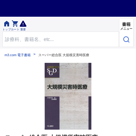


書籍
メニュー
トップ
カート
重要
m3.com 電子書籍
スーパー総合医 大規模災害時医療