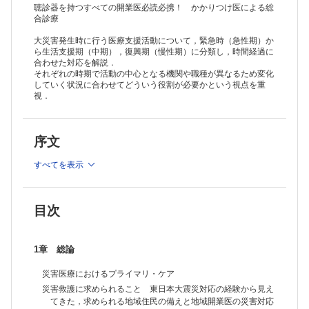
Special Lecture 高齢者の在宅療養を支援する訪問診療医 被災地で
聴診器を持つすべての開業医必読必携！ かかりつけ医による総
のchallenge
合診療
Special Lecture 大災害時の検案
大災害発生時に行う医療支援活動について，緊急時（急性期）か
急性期の歯科活動
ら生活支援期（中期），復興期（慢性期）に分類し，時間経過に
新潟県中越地域でのサポートセンター構想 災害福祉広域支援ネットワ
合わせた対応を解説．
ーク・サンダーバードの創設
それぞれの時期で活動の中心となる機関や職種が異なるため変化
3章 生活支援期（中期）
していく状況に合わせてどういう役割が必要かという視点を重
災害時のボランティアコーディネート
視．
災害時の要援護者への支援
災害時にあっても求められる在宅医療
災害時における医薬品供給
序文
災害時の食を中心とした多職種協働
透析患者への救護支援活動
すべてを表示
在宅人工呼吸器療養者への救護活動
感染症の予防，早期発見，そして隔離対策
Special Lecture 外部支援者の復興への取り組み
Special Lecture 医師として，市長として
目次
リハビリテーション科医の中期対応活動 リハビリテーション科医が周
囲に求めるもの
被災者から見た緊急時～生活支援期におけるメンタルケア
1章 総論
4章 復興期（慢性期）
原発事故と慢性期の放射線医療
災害医療におけるプライマリ・ケア
次の災害対策への公衆衛生の取り組み
災害救護に求められること 東日本大震災対応の経験から見え
被災地での地域精神保健活動
てきた，求められる地域住民の備えと地域開業医の災害対応
メンタルケア：PTSD，悲嘆反応など