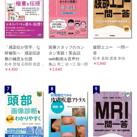
「感染症が苦手」な
医療スタッフのカン
腹部エコー 一問一
研修医へ 感染症診
タン実践！英会話
答
松本 直樹 渡邊 幸信
療の極意を伝授
web動画＆音声付
￥5,940
松本 哲哉 石和田 稔彦 ...
亀山 周二 佐々江 龍一郎
￥4,400
￥2,640
7
8
9