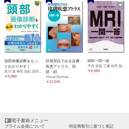
頭部画像診断をもっ
好発部位でみる皮膚
MRI一問一答
平井 俊範 工藤 與亮 堀...
とわかりやすく
疾患アトラス 頭
￥6,490
黒川 遼 神田 知紀 原田...
部・顔
￥5,060
Visual Dermat...
￥12,045

電子書籍メニュー
プライム会員について
特定商取引に基づく表記