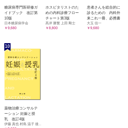
糖尿病専門医研修ガ
ホスピタリストのた
患者さんを総合的に
イドブック 改訂第
めの内科診療フロー
診るための 内科外
10版
チャート第3版
来これ一冊、必携書
日本糖尿病学会
髙岸 勝繁 上田 剛士
大玉 信一
￥9,680
￥8,800
￥9,680
10
薬物治療コンサルテ
ーション 妊娠と授
乳 改訂4版
伊藤 真也 村島 温子 後...