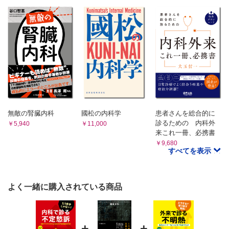
無敵の腎臓内科
國松の内科学
患者さんを総合的に
診るための 内科外
￥5,940
￥11,000
来これ一冊、必携書
￥9,680
すべてを表示
よく一緒に購入されている商品
+
+