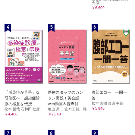
会 森...
￥6,600
4
5
6
「感染症が苦手」な
医療スタッフのカン
腹部エコー 一問一
研修医へ 感染症診
タン実践！英会話
答
松本 直樹 渡邊 幸信
療の極意を伝授
web動画＆音声付
￥5,940
松本 哲哉 石和田 稔彦 ...
亀山 周二 佐々江 龍一郎
￥4,400
￥2,640
7
8
9