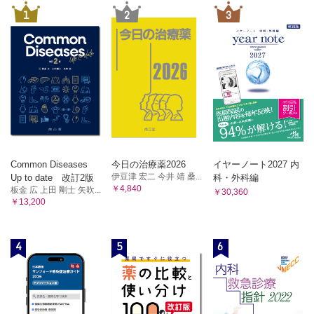
1
2
3
Common Diseases
今日の治療薬2026
イヤーノート2027 内
伊豆津 宏二 今井 靖 桑...
Up to date 改訂2版
科・外科編
￥4,840
板金 広 上田 剛士 矢吹...
￥30,360
￥13,200
4
5
6