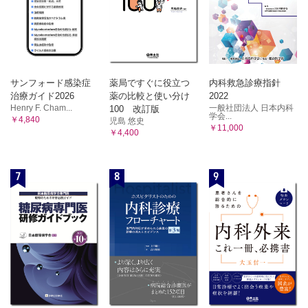
サンフォード感染症
薬局ですぐに役立つ
内科救急診療指針
治療ガイド2026
薬の比較と使い分け
2022
Henry F. Cham...
一般社団法人 日本内科
100 改訂版
学会...
￥4,840
児島 悠史
￥11,000
￥4,400
7
8
9