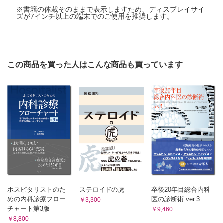
※書籍の体裁そのままで表示しますため、ディスプレイサイ
不定愁訴に思う
ズが7インチ以上の端末でのご使用を推奨します。
おわりに
この商品を買った人はこんな商品も買っています
ホスピタリストのた
ステロイドの虎
卒後20年目総合内科
めの内科診療フロー
医の診断術 ver.3
￥3,300
チャート第3版
￥9,460
￥8,800