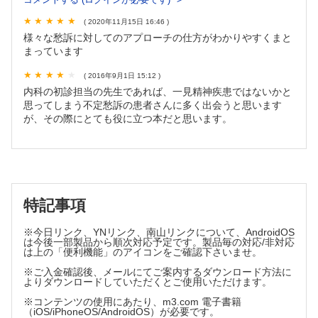
しょうか？
05 今回の頭痛はつらい。身動きがとれない。お母さんも頭痛
( 2020年11月15日 16:46 )
もちでした
様々な愁訴に対してのアプローチの仕方がわかりやすくまと
06 2〜3年前から足がふらつくんですよ...
まっています
07 2年前に駅の階段で転んでからずっとふらついちゃうんだ
よ
( 2016年9月1日 15:12 )
内科の初診担当の先生であれば、一見精神疾患ではないかと
08 2週間前に母が亡くなり、九州の実家まで往復して大変だ
思ってしまう不定愁訴の患者さんに多く出会うと思います
ったんです。それに先月から夫が癌で入院していて...
が、その際にとても役に立つ本だと思います。
09 5〜6年前から物忘れが進んできてます。認知症ですよ
ね？
10 物忘れがひどくて... ふらふらするし、よく転んじゃう
11 精一杯生きたのでもういいですわ
12 震災後から眠れず、食欲もなくなってきて...
13 2週間前から苦しくなってきた。そういえば半年以上前か
特記事項
らだるいです
14 ずっと熱があってだるいです。原因がわからないんです
※今日リンク、YNリンク、南山リンクについて、AndroidOS
15 ホント、メンタルが不安定です
は今後一部製品から順次対応予定です。製品毎の対応/非対応
は上の「便利機能」のアイコンをご確認下さいませ。
本当の不定愁訴患者との面談のコツ
※ご入金確認後、メールにてご案内するダウンロード方法に
よりダウンロードしていただくとご使用いただけます。
"本当の"不定愁訴とは
※コンテンツの使用にあたり、m3.com 電子書籍
"本当の"不定愁訴患者との面談の実際
（iOS/iPhoneOS/AndroidOS）が必要です。