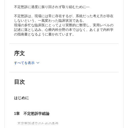
不定愁訴に過度に振り回されず取り組むために―
不定愁訴は、現場には常に存在するが、系統だった考え方が存在
しないという、一風変わった臨床状況である。
現場の多忙な臨床医にとってより実際的に整理し、実用レベルの
記述に落とし込み、心療内科分野の本ではなく、あくまで内科学
の指南書となるように書かれています。
序文
すべてを表示
目次
はじめに
1章 不定愁訴学総論
不定愁訴成立のための条件