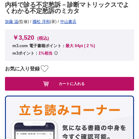
内科で診る不定愁訴－診断マトリックスでよ
くわかる不定愁訴のミカタ
加藤 温
(監修)
/
國松 淳和
(著)
/
中山書店
￥3,520
(税込)
m3.com 電子書籍ポイント：
最大 64pt (
2
%)
m3ポイント：
1%相当
お気に入り登録
カートに入れる