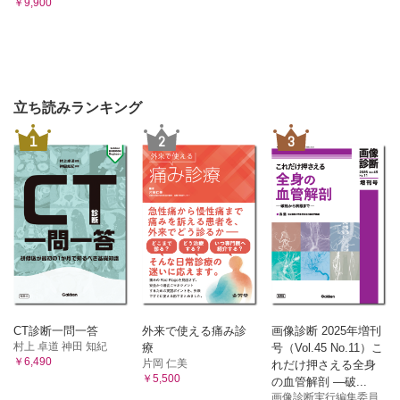
￥9,900
立ち読みランキング
1
2
3
CT診断一問一答
外来で使える痛み診
画像診断 2025年増刊
村上 卓道 神田 知紀
療
号（Vol.45 No.11）こ
￥6,490
片岡 仁美
れだけ押さえる全身
￥5,500
の血管解剖 ―破...
画像診断実行編集委員