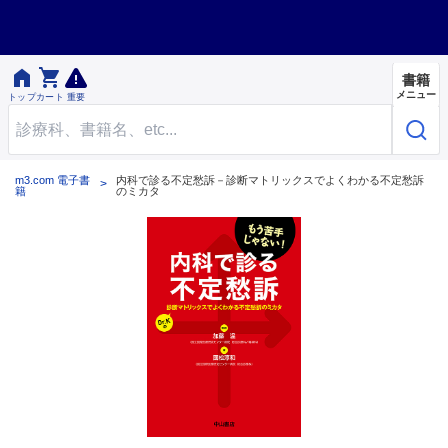


書籍
メニュー
トップ
カート
重要
m3.com 電子書
内科で診る不定愁訴－診断マトリックスでよくわかる不定愁訴
籍
のミカタ