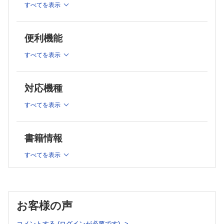
不定愁訴を形成し複雑化させる因子
すべてを表示
不定愁訴の多面性について--不定愁訴分類の試みと診断マトリ
ックス
便利機能
2章 不定愁訴診療実践編
すべてを表示
総論から実践へ
不定愁訴診療 ５つの原則
原則１ バイタル正常でも病気はありえる
対応機種
原則２ CRP陽性を見過ごさない
すべてを表示
原則３ 全身疾患を想起せよ
原則４ 感染症は少ない
原則５ 認知機能の異常に注意！検査スクリーニング法の実
書籍情報
際--不定愁訴から器質的疾患を見抜くために
すべてを表示
3章 不定愁訴ケースファイル
01 何も病気ないんですか？ 心配で心配で...。食欲も落ちてし
まって
02 関節や腰が痛くて... 更年期かしら？
お客様の声
03 一緒に自営業をしている兄が倒れてから忙しくて...
04 とにかく口がかわいてしまって... やっぱり精神的なもので
コメントする (ログインが必要です)