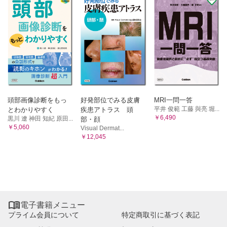
頭部画像診断をもっ
好発部位でみる皮膚
MRI一問一答
平井 俊範 工藤 與亮 堀...
とわかりやすく
疾患アトラス 頭
￥6,490
黒川 遼 神田 知紀 原田...
部・顔
￥5,060
Visual Dermat...
￥12,045

電子書籍メニュー
プライム会員について
特定商取引に基づく表記