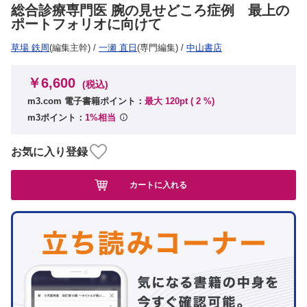
総合診療専門医 腕の見せどころ症例 最上の
ポートフォリオに向けて
草場 鉄周
(編集主幹)
/
一瀬 直日
(専門編集)
/
中山書店
￥6,600
(税込)
m3.com 電子書籍ポイント：
最大 120pt (
2
%)
m3ポイント：
1%相当
お気に入り登録
カートに入れる