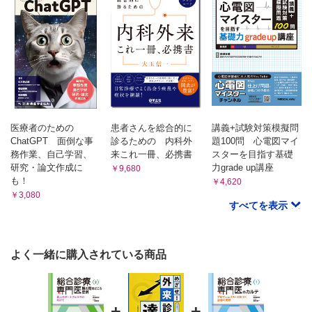
う？
症例14 終末期のケア
がん末期の患者さん 薬だけでは症状が緩和できません!?...困
った！
症例15-1 女性の健康問題（更年期障害）
不定愁訴の女性 苦手です
医療者のための
患者さんを総合的に
講義+試験対策模擬問
ChatGPT 面倒な事
診るための 内科外
題100問 心電図マイ
症例15-2 男性の健康問題
務作業、自己学習、
来これ一冊、必携書
スターを目指す基礎
研究・論文作成に
力grade up講座
￥9,680
診たことがないので紹介してもいいでしょうか...
も！
￥4,620
￥3,080
症例16 リハビリテーション
すべてを表示
病気は治っても「手がかかるのは困る」って言われそうで...
よく一緒に購入されている商品
症例17 メンタルヘルス
うつ病だと思うんだけど診断に自信がない ましてや治療でき
るだろうか？
+
+