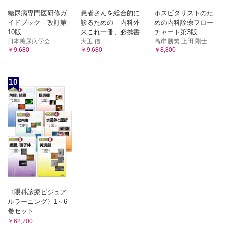
糖尿病専門医研修ガ
患者さんを総合的に
ホスピタリストのた
イドブック 改訂第
診るための 内科外
めの内科診療フロー
10版
来これ一冊、必携書
チャート第3版
日本糖尿病学会
大玉 信一
髙岸 勝繁 上田 剛士
￥9,680
￥9,680
￥8,800
10
〈眼科診療ビジュア
ルラーニング〉1～6
巻セット
￥62,700