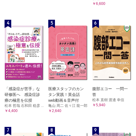
￥6,600
4
5
6
「感染症が苦手」な
医療スタッフのカン
腹部エコー 一問一
研修医へ 感染症診
タン実践！英会話
答
松本 直樹 渡邊 幸信
療の極意を伝授
web動画＆音声付
￥5,940
松本 哲哉 石和田 稔彦 ...
亀山 周二 佐々江 龍一郎
￥4,400
￥2,640
7
8
9