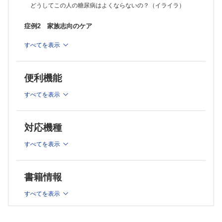
がん末期の患者さん 薬だけでは症状が緩和できません!?...困った！
どうしてこの人の糖尿病はよくならないの？（イライラ）
症例15-1 女性の健康問題（更年期障害）
不定愁訴の女性 苦手です
症例2 家族志向のケア
症例15-2 男性の健康問題
診たことがないので紹介してもいいでしょうか...
この難しい長女さんとどうやって向き合えばいいの？
すべてを表示
症例16 リハビリテーション
病気は治っても「手がかかるのは困る」って言われそうで...
症例3 統合的なケア
症例17 メンタルヘルス
うつ病だと思うんだけど診断に自信がない ましてや治療できるだろう
便利機能
ゴールの見えない事例で途方に暮れています...
か？
症例18 救急医療
すべてを表示
病院へ搬送するの？ しないの？ その決断のプロセスは
症例4 行動変容のアプローチ
索引
患者さんがちっとも言うことを聞きませんどうしたらいいでし
対応機種
ょう？
すべてを表示
症例5 地域での疾病予防とヘルスプロモーション
地域を診るってどういうこと？
書籍情報
症例6-1 診療に関する一般的な能力と患者とのコミュニケ
すべてを表示
ーション／
コミュニケーション患者さんの家族がクレーマーで困っていま