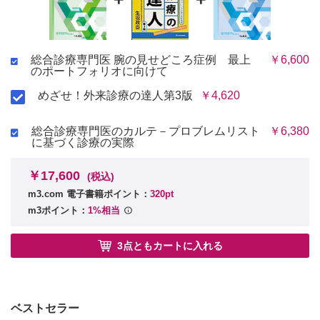
症例18 救急医療
病院へ搬送するの？ しないの？ その決断のプロセスは
総合診療専門医 腕の見せどころ症例 最上
￥6,600
索引
のポートフォリオに向けて
めざせ！外来診療の達人第3版
￥4,620
総合診療専門医のカルテ－プロブレムリスト
￥6,380
に基づく診療の実際
￥17,600
(税込)
m3.com 電子書籍ポイント：
320pt
m3ポイント：
1%相当
3点ともカートに入れる
ベストセラー