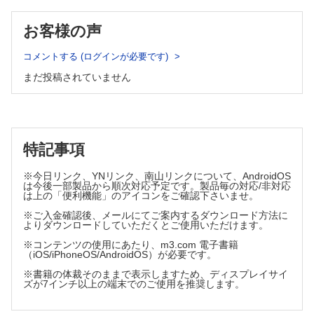
す
お客様の声
症例6-2 診療に関する一般的な能力と患者とのコミュニケ
ーション／EBM
コメントする (ログインが必要です)
診療ガイドラインには治療が推奨されているんだけれど...
まだ投稿されていません
症例7-1 プロフェッショナリズム
医師がそこまでやる必要があるんだろうか？あとは保健師が...
特記事項
症例7-2 生涯学習
※今日リンク、YNリンク、南山リンクについて、AndroidOS
どうしたら総合診療医として成長できますか？
は今後一部製品から順次対応予定です。製品毎の対応/非対応
は上の「便利機能」のアイコンをご確認下さいませ。
症例8-1 組織・制度・運営に関する能力／業務改善
※ご入金確認後、メールにてご案内するダウンロード方法に
よりダウンロードしていただくとご使用いただけます。
専攻医でもPDSA サイクルを回せる？
※コンテンツの使用にあたり、m3.com 電子書籍
（iOS/iPhoneOS/AndroidOS）が必要です。
症例8-2 組織・制度・運営に関する能力／チームワーク
※書籍の体裁そのままで表示しますため、ディスプレイサイ
ズが7インチ以上の端末でのご使用を推奨します。
私たちの施設でも看取りをやっていきたいと考えているのです
が