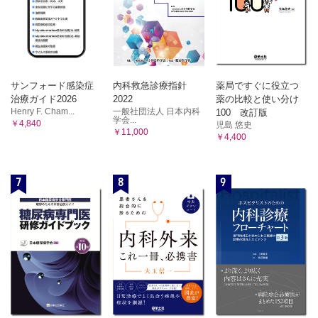
サンフォード感染症
内科救急診療指針
薬局ですぐに役立つ
治療ガイド2026
2022
薬の比較と使い分け
Henry F. Cham...
一般社団法人 日本内科
100 改訂版
学会...
￥4,840
児島 悠史
￥11,000
￥4,400
7
8
9