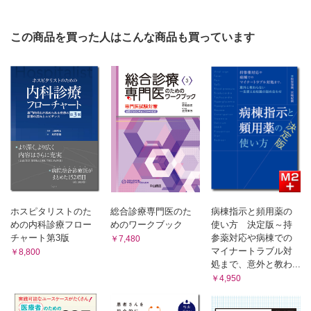
症例9 教育
この商品を買った人はこんな商品も買っています
診療所で初期研修の指導を任されたけどどうすればいいんだろ
う？
症例10 研究
喫煙する外来患者のうち禁煙に興味のある人はどれくらいいる
んだろう？
症例11 個人への健康増進と疾病予防
かかりつけの患者さんとその家族のヘルスプロモーションがで
きているか？
症例12 幼小児・思春期のケア
ホスピタリストのた
総合診療専門医のた
病棟指示と頻用薬の
めの内科診療フロー
めのワークブック
使い方 決定版～持
登校拒否？ 心の病？ それとも何か怖い病気？（よくわかん
チャート第3版
参薬対応や病棟での
￥7,480
ない...）
マイナートラブル対
￥8,800
処まで、意外と教わ...
症例13 高齢者のケア
￥4,950
どうしてこの人は最近血糖コントロールが悪くなったのだろ