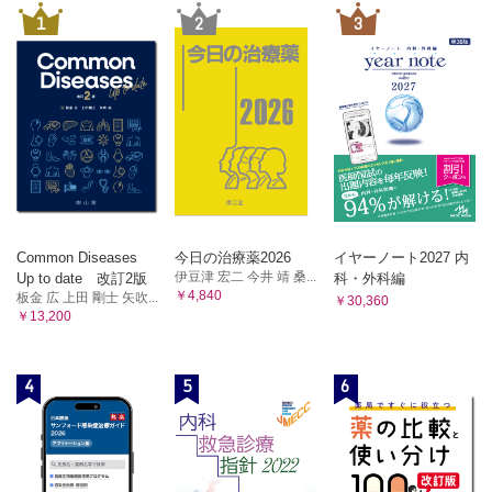
1
2
3
Common Diseases
今日の治療薬2026
イヤーノート2027 内
伊豆津 宏二 今井 靖 桑...
Up to date 改訂2版
科・外科編
￥4,840
板金 広 上田 剛士 矢吹...
￥30,360
￥13,200
4
5
6