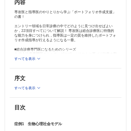
コミュニケーション患者さんの家族がクレーマーで困っています
内容
症例6-2 診療に関する一般的な能力と患者とのコミュニケーション／
EBM
専攻医と指導医のやりとりから学ぶ「ポートフォリオ作成支援」
診療ガイドラインには治療が推奨されているんだけれど...
の書！
症例7-1 プロフェッショナリズム
エントリー領域を日常診療の中でどのように見つけ出せばよい
医師がそこまでやる必要があるんだろうか？あとは保健師が...
か，22項目すべてについて解説！ 専攻医は総合診療医に特徴的
症例7-2 生涯学習
な能力を身につけられ，指導医は一定の質を維持したポートフォ
どうしたら総合診療医として成長できますか？
リオ作成指導が行えるようになる一冊。
症例8-1 組織・制度・運営に関する能力／業務改善
専攻医でもPDSA サイクルを回せる？
■総合診療専門医になるためのシリーズ
症例8-2 組織・制度・運営に関する能力／チームワーク
①
総合診療専門医のカルテ－プロブレムリストに基づく診療の実
私たちの施設でも看取りをやっていきたいと考えているのですが
際
すべてを表示
③
総合診療専門医のためのワークブック
症例9 教育
④
総合診療専門研修の手引き 何をどう教え学ぶか 工夫と実例
診療所で初期研修の指導を任されたけどどうすればいいんだろう？
⑤
病院で輝く総合診療医
症例10 研究
序文
喫煙する外来患者のうち禁煙に興味のある人はどれくらいいるんだろ
う？
すべてを表示
症例11 個人への健康増進と疾病予防
かかりつけの患者さんとその家族のヘルスプロモーションができている
か？
症例12 幼小児・思春期のケア
目次
登校拒否？ 心の病？ それとも何か怖い病気？（よくわかんない...）
症例13 高齢者のケア
どうしてこの人は最近血糖コントロールが悪くなったのだろう？
症例1 生物心理社会モデル
症例14 終末期のケア