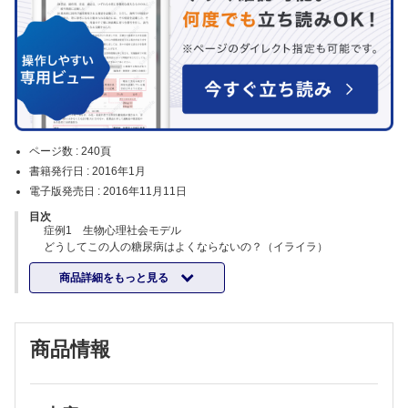
ページ数 :
240頁
書籍発行日 :
2016年1月
電子版発売日 :
2016年11月11日
目次
症例1 生物心理社会モデル
どうしてこの人の糖尿病はよくならないの？（イライラ）
症例2 家族志向のケア
商品詳細をもっと見る
この難しい長女さんとどうやって向き合えばいいの？
症例3 統合的なケア
ゴールの見えない事例で途方に暮れています...
症例4 行動変容のアプローチ
商品情報
患者さんがちっとも言うことを聞きませんどうしたらいいでしょう？
症例5 地域での疾病予防とヘルスプロモーション
地域を診るってどういうこと？
症例6-1 診療に関する一般的な能力と患者とのコミュニケーション／