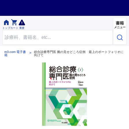


書籍
メニュー
トップ
カート
重要
m3.com 電子書
総合診療専門医 腕の見せどころ症例 最上のポートフォリオに
籍
向けて