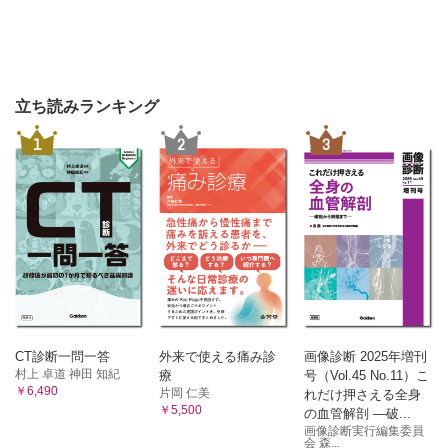
立ち読みランキング
1
2
3
CT診断一問一答
外来で使える痛み診
画像診断 2025年増刊
村上 卓道 神田 知紀
療
号（Vol.45 No.11）こ
￥6,490
片岡 仁美
れだけ押さえる全身
￥5,500
の血管解剖 ―破...
画像診断実行編集委員
会 森...