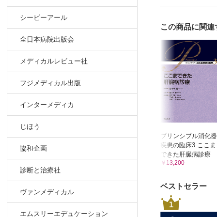
十二指腸
シービーアール
胃リンパ
この商品に関連
胃・十二指
全日本病院出版会
胃・十二
外傷
メディカルレビュー社
Mallory
フジメディカル出版
特発性食
上部消化
インターメディカ
その他
食道・胃
じほう
GAVEとD
プリンシプル消化器
疾患の臨床3 ここま
協和企画
ミニレクチャ
できた肝臓病診療
￥13,200
診断と治療社
上部消化管
食物アレル
ベストセラー
ヴァンメディカル
口腔内細菌
1
GNAS mut
エムスリーエデュケーション