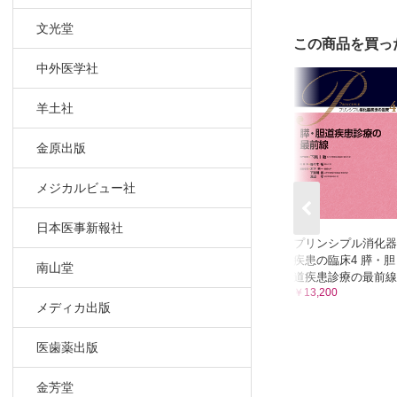
III章 治療
文光堂
この商品を買っ
薬物療法
中外医学社
胃酸分泌
酸中和薬
羊土社
プロトン
カリウム
金原出版
消化管運
抗うつ薬
メジカルビュー社
漢方薬
日本医事新報社
抗癌剤
プリンシプル消化器
内視鏡的切
疾患の臨床4 膵・胆
南山堂
バルーン拡
道疾患診療の最前線
￥13,200
内視鏡的止
メディカ出版
内視鏡的胃
ステント留
医歯薬出版
外科手術
内視鏡手術
金芳堂