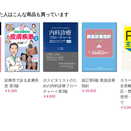
法総論
た人はこんな商品も買っています
抑制薬
とヒスタミンH2受容体拮抗薬
ポンプ阻害薬
イオン競合型胃酸分泌抑制薬
動機能改善薬
，抗不安薬
診療所で診る皮膚疾
ホスピタリストのた
改訂第6版 救急診療
カラー
除術
患 第3版
めの内科診療フロー
指針
全攻略
張術
￥8,360
￥39,600
チャート第3版
応・
￥8,800
管理
血
で
瘻造設
￥5,06
置術
と外科手術の融合