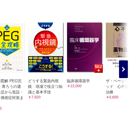
図解 PEG完
どうする緊急内視
臨床循環器学
ザ・ベーシッ
￥22,000
 胃ろうの適
鏡 現場で役立つ知
ッド 心不全
禁忌から造設・
識と基本手技
治療
￥7,920
￥6,600
・偶発症対策ま
0