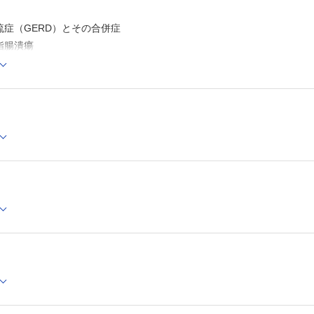
流症（GERD）とその合併症
指腸潰瘍
化管疾患（NERDと機能性胸やけ，機能性ディスペプシア〈FD〉）
クター・ピロリ感染胃癌と非感染胃癌
消化管疾患
食道接合部の運動生理
指腸の運動生理
調節機構
状の原因臓器としての十二指腸
ルモン
管傷害を起こす薬剤
診断
の鑑別診断