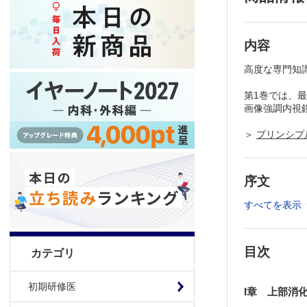
内容
高度な専門知
第1巻では、
画像強調内視
＞
プリンシプ
序文
すべてを表示
目次
カテゴリ
初期研修医
I章 上部消