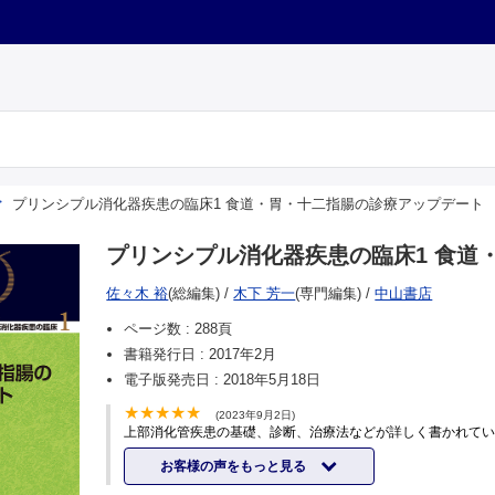
プリンシプル消化器疾患の臨床1 食道・胃・十二指腸の診療アップデート
プリンシプル消化器疾患の臨床1 食道
佐々木 裕
(総編集)
/
木下 芳一
(専門編集)
/
中山書店
ページ数 :
288頁
書籍発行日 :
2017年2月
電子版発売日 :
2018年5月18日
(2023年9月2日)
上部消化管疾患の基礎、診断、治療法などが詳しく書かれて
お客様の声をもっと見る