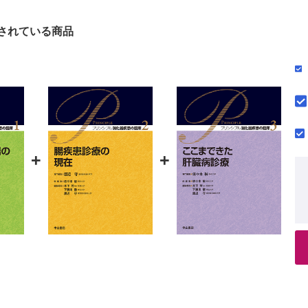
各論
されている商品
症（GERD）
ィスペプシア
ア
食道運動異常症
クター・ピロリ感染胃炎
+
+
十二指腸潰瘍
性胃炎
食道炎と胃炎
道炎
上皮癌
食道癌
下腫瘍
胃癌