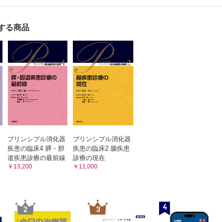
腺腫と十二指腸癌
腫
する商品
腸間質腫瘍GIST
指腸神経内分泌腫瘍
-Weiss症候群
道破裂
管異物
静脈瘤
AVE
プリンシプル消化器
プリンシプル消化器
疾患の臨床4 膵・胆
疾患の臨床2 腸疾患
ー
道疾患診療の最前線
診療の現在
￥13,200
￥11,000
疾患の各種診療ガイドライン
ギー
と消化器疾患
4
2
3
ationと胃腫瘍