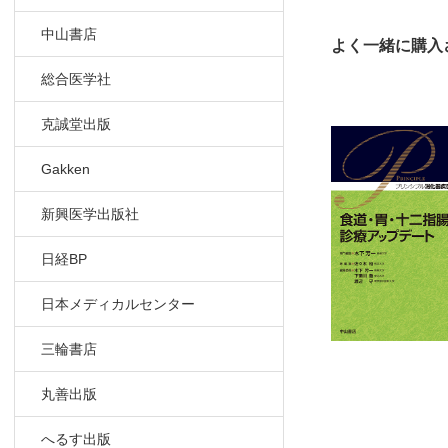
IV章 治療法
中山書店
よく一緒に購入
機能性疾患
総合医学社
胃食道逆流
機能性デ
克誠堂出版
アカラシ
Gakken
その他の
炎症
新興医学出版社
ヘリコバ
胃潰瘍・
日経BP
自己免疫
好酸球性
日本メディカルセンター
感染性食
腫瘍
三輪書店
食道扁平
丸善出版
Barrett
食道粘膜
へるす出版
胃腺腫と