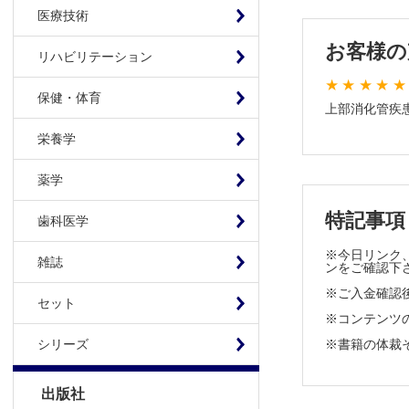
検体検査
医療技術
ヘリコバ
消化管ホ
お客様の
リハビリテーション
一般検査
画像診断
保健・体育
上部消化管疾
単純X線
CT
栄養学
PET
薬学
超音波診
内視鏡検
特記事項
歯科医学
超音波内
生理学的検
※今日リンク、
雑誌
ンをご確認下
24時間
※ご入金確認
食道high r
セット
※コンテンツの使
胃排出能
バロスタ
※書籍の体裁
シリーズ
病理組織学
内視鏡下の
出版社