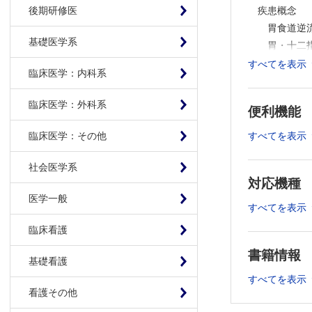
疾患概念
後期研修医
胃食道逆
基礎医学系
胃・十二
機能性消
すべてを表示
臨床医学：内科系
ヘリコバ
好酸球性
臨床医学：外科系
便利機能
疫学
病態生理
すべてを表示
臨床医学：その他
食道，胃
胃・十二
社会医学系
対応機種
胃酸分泌
医学一般
上腹部症
すべてを表示
消化管ホ
臨床看護
上部消化
書籍情報
基礎看護
II章 検査・
すべてを表示
看護その他
上腹部症状