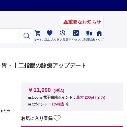
重要なお知らせ






カート
お気に入り
購入履歴
ライセンス
利用端末
トップ
・胃・十二指腸の診療アップデート
￥11,000
(税込)
m3.com 電子書籍ポイント：
最大 200pt (
2
%)
m3ポイント：
1%相当
いるため
お気に入り登録