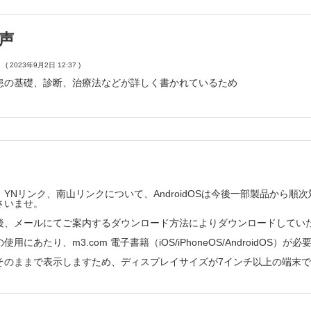
クター・ピロリ感染診断
ルモン
声
と腫瘍マーカー
( 2023年9月2日 12:37 )
患の基礎、診断、治療法などが詳しく書かれているため
検査と消化管造影検査
断
査
視鏡検査
査
YNリンク、南山リンクについて、AndroidOSは今後一部製品から
さいませ。
食道インピーダンス・pHモニタリング
後、メールにてご案内するダウンロード方法によりダウンロードしてい
esolution manometry
用にあたり、m3.com 電子書籍（iOS/iPhoneOS/AndroidOS）が
検査
ット検査
そのままで表示しますため、ディスプレイサイズが7インチ以上の端末
的検査
生検組織診断とEUS-FNA生検組織診断