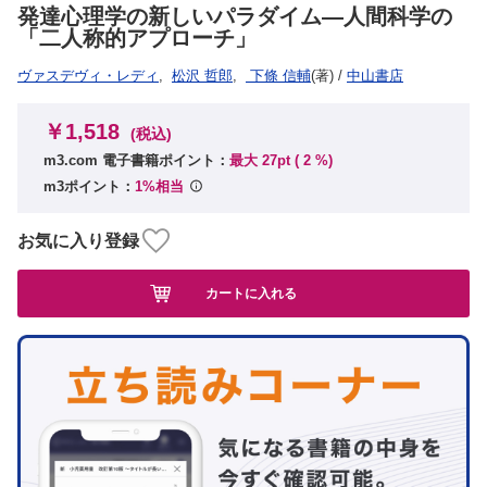
発達心理学の新しいパラダイム―人間科学の
「二人称的アプローチ」
ヴァスデヴィ・レディ
,
松沢 哲郎
,
‎ 下條 信輔
(著)
/
中山書店
￥1,518
(税込)
m3.com 電子書籍ポイント：
最大 27pt (
2
%)
m3ポイント：
1%相当
お気に入り登録
カートに入れる