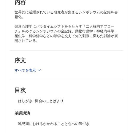
あとがき
内容
索引
プロフィール＆講演ビデオ
世界的に活躍されている研究者が集まるシンポジウムの記録を書
籍化。
発達心理学にパラダイムシフトをもたらす「二人称的アプロー
チ」をめぐるシンポジウムの全記録。動物行動学・神経内科学・
昆虫学・科学哲学などの碩学を交えて知的刺激に満ちた討論が展
開されている。
序文
すべてを表示
目次
はしがき─開会のことばより
基調講演
乳児期におけるかかわることと心への気づき