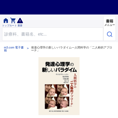


書籍
メニュー
トップ
カート
重要
m3.com 電子書
発達心理学の新しいパラダイム―人間科学の「二人称的アプロ
籍
ーチ」