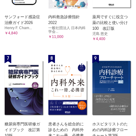
サンフォード感染症
内科救急診療指針
薬局ですぐに役立つ
治療ガイド2026
2022
薬の比較と使い分け
Henry F. Cham...
一般社団法人 日本内科
100 改訂版
学会...
￥4,840
児島 悠史
￥11,000
￥4,400
7
8
9
糖尿病専門医研修ガ
患者さんを総合的に
ホスピタリストのた
イドブック 改訂第
診るための 内科外
めの内科診療フロー
10版
来これ一冊、必携書
チャート第3版