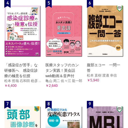
4
5
6
「感染症が苦手」な
医療スタッフのカン
腹部エコー 一問一
研修医へ 感染症診
タン実践！英会話
答
松本 直樹 渡邊 幸信
療の極意を伝授
web動画＆音声付
￥5,940
松本 哲哉 石和田 稔彦 ...
亀山 周二 佐々江 龍一郎
￥4,400
￥2,640
7
8
9