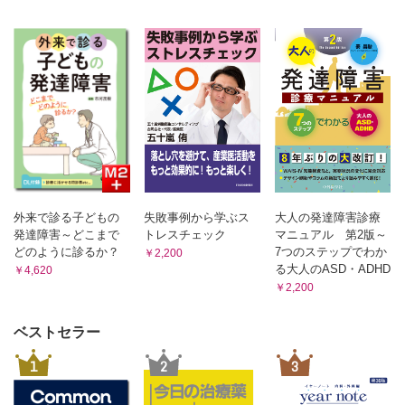
外来で診る子どもの
失敗事例から学ぶス
大人の発達障害診療
発達障害～どこまで
トレスチェック
マニュアル 第2版～
どのように診るか？
7つのステップでわか
￥2,200
る大人のASD・ADHD
￥4,620
￥2,200
ベストセラー
1
2
3