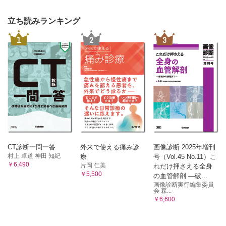
立ち読みランキング
1
2
3
CT診断一問一答
外来で使える痛み診
画像診断 2025年増刊
村上 卓道 神田 知紀
療
号（Vol.45 No.11）こ
￥6,490
片岡 仁美
れだけ押さえる全身
￥5,500
の血管解剖 ―破...
画像診断実行編集委員
会 森...
￥6,600