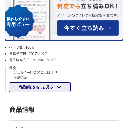
ページ数 :
160頁
書籍発行日 :
2017年10月
電子版発売日 :
2018年1月12日
目次
はしがき─開会のことばより
基調講演
乳児期におけるかかわることと心への気づき
商品詳細をもっと見る
ミニ・レクチャー1
想像するちから
チンパンジーが教えてくれた人間の心
ミニ・レクチャー2
商品情報
こころは孤立しているか？
実験的発達心理学の可能性と限界
ディスカッション