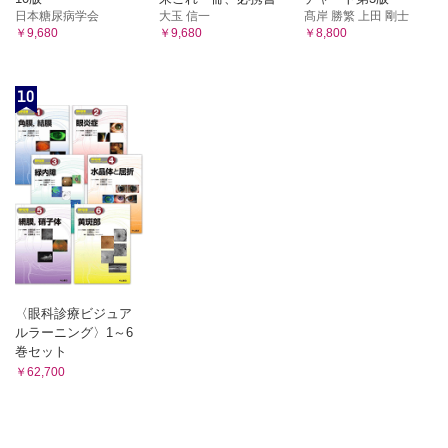
日本糖尿病学会
大玉 信一
髙岸 勝繁 上田 剛士
￥9,680
￥9,680
￥8,800
10
〈眼科診療ビジュア
ルラーニング〉1～6
巻セット
￥62,700