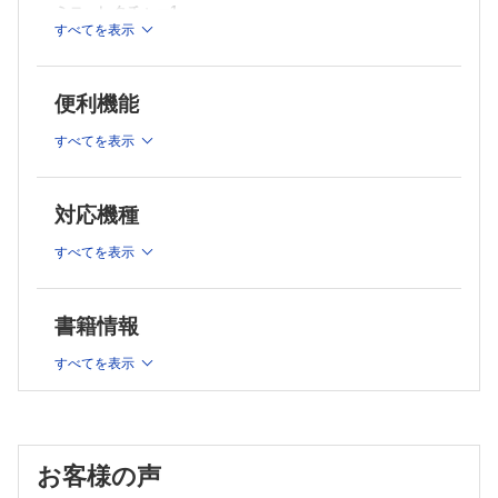
ミニ・レクチャー1
すべてを表示
想像するちから
チンパンジーが教えてくれた人間の心
便利機能
ミニ・レクチャー2
すべてを表示
こころは孤立しているか？
実験的発達心理学の可能性と限界
ディスカッション
対応機種
あとがき
すべてを表示
索引
プロフィール＆講演ビデオ
書籍情報
すべてを表示
お客様の声