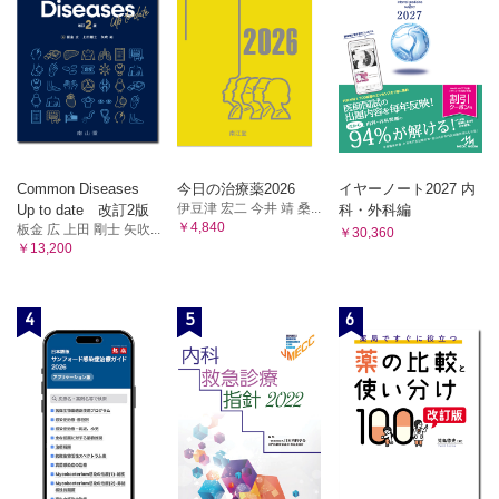
Common Diseases
今日の治療薬2026
イヤーノート2027 内
伊豆津 宏二 今井 靖 桑...
Up to date 改訂2版
科・外科編
￥4,840
板金 広 上田 剛士 矢吹...
￥30,360
￥13,200
4
5
6