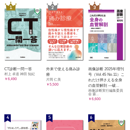
1
2
3
CT診断一問一答
外来で使える痛み診
画像診断 2025年増刊
村上 卓道 神田 知紀
療
号（Vol.45 No.11）こ
￥6,490
片岡 仁美
れだけ押さえる全身
￥5,500
の血管解剖 ―破...
画像診断実行編集委員
会 森...
￥6,600
4
5
6