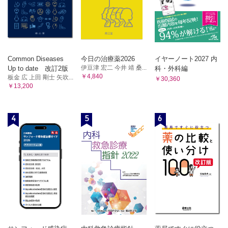
Common Diseases
今日の治療薬2026
イヤーノート2027 内
伊豆津 宏二 今井 靖 桑...
Up to date 改訂2版
科・外科編
￥4,840
板金 広 上田 剛士 矢吹...
￥30,360
￥13,200
4
5
6