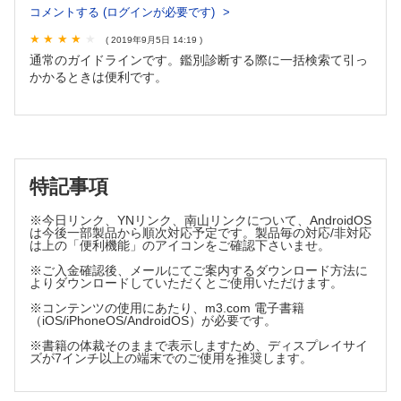
コメントする (ログインが必要です)
小児期発症バセドウ病診療のガイドライン2016
小児期発症バセドウ病診療のガイドライン2016推奨版，Q&A
( 2019年9月5日 14:19 )
通常のガイドラインです。鑑別診断する際に一括検索て引っ
V カルシウムとビタミンD関連疾患
かかるときは便利です。
骨形成不全症の診療ガイドライン
ビタミンD欠乏性くる病・低カルシウム血症の診断の手引き
VI 糖代謝異常症
特記事項
先天性高インスリン血症診療ガイドライン
※今日リンク、YNリンク、南山リンクについて、AndroidOS
VII 疾患と内分泌異常
は今後一部製品から順次対応予定です。製品毎の対応/非対応
は上の「便利機能」のアイコンをご確認下さいませ。
小児がん経験者（CCS）のための内分泌フォローアップガイド
※ご入金確認後、メールにてご案内するダウンロード方法に
よりダウンロードしていただくとご使用いただけます。
付録
※コンテンツの使用にあたり、m3.com 電子書籍
（iOS/iPhoneOS/AndroidOS）が必要です。
横断的身長・体重曲線
※書籍の体裁そのままで表示しますため、ディスプレイサイ
肥満度判定曲線
ズが7インチ以上の端末でのご使用を推奨します。
放射性ヨウ素への被ばくに対し安定ヨウ素剤（ヨウ化カリウ
ム）を予防服用した妊婦から出生した児および同じく小児の
管理指針－初期管理編