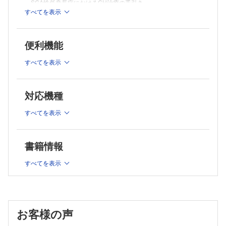
SGA性低身長症におけるGH治療の手引き
すべてを表示
1．SGA性低身長症におけるGH治療のガイドライン
2．SGA性低身長症におけるGH治療の実施上の注意
便利機能
II 性分化疾患と性発達異常を伴う疾患
すべてを表示
ターナー症候群におけるエストロゲン補充療法ガイドライン
性分化疾患初期対応の手引き
性分化疾患対応の手引き（小児期）
対応機種
III 副腎疾患
すべてを表示
21-水酸化酵素欠損症の診断・治療のガイドライン（2014年改
訂版）
書籍情報
21-水酸化酵素欠損症の診断・治療のガイドライン（2014年改
訂版）推奨版
すべてを表示
IV 甲状腺疾患
先天性甲状腺機能低下症マス・スクリーニングガイドライン
（2014年改訂版）
お客様の声
先天性甲状腺機能低下症マス・スクリーニングガイドライン
（2014年改訂版）推奨版，Q&A