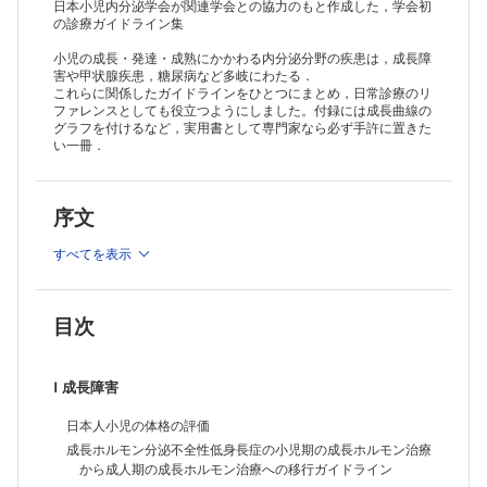
日本小児内分泌学会が関連学会との協力のもと作成した，学会初
の診療ガイドライン集
小児の成長・発達・成熟にかかわる内分泌分野の疾患は，成長障
害や甲状腺疾患，糖尿病など多岐にわたる．
これらに関係したガイドラインをひとつにまとめ，日常診療のリ
ファレンスとしても役立つようにしました。付録には成長曲線の
グラフを付けるなど，実用書として専門家なら必ず手許に置きた
い一冊．
序文
すべてを表示
目次
Ⅰ 成長障害
日本人小児の体格の評価
成長ホルモン分泌不全性低身長症の小児期の成長ホルモン治療
から成人期の成長ホルモン治療への移行ガイドライン