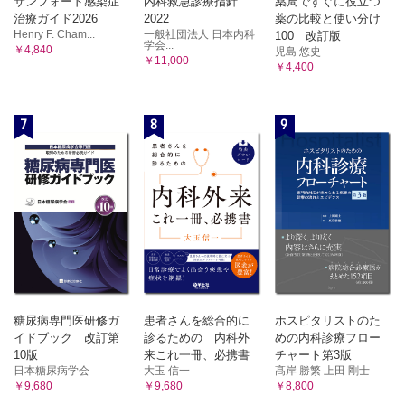
サンフォード感染症
内科救急診療指針
薬局ですぐに役立つ
治療ガイド2026
2022
薬の比較と使い分け
Henry F. Cham...
一般社団法人 日本内科
100 改訂版
学会...
￥4,840
児島 悠史
￥11,000
￥4,400
7
8
9
糖尿病専門医研修ガ
患者さんを総合的に
ホスピタリストのた
イドブック 改訂第
診るための 内科外
めの内科診療フロー
10版
来これ一冊、必携書
チャート第3版
日本糖尿病学会
大玉 信一
髙岸 勝繁 上田 剛士
￥9,680
￥9,680
￥8,800