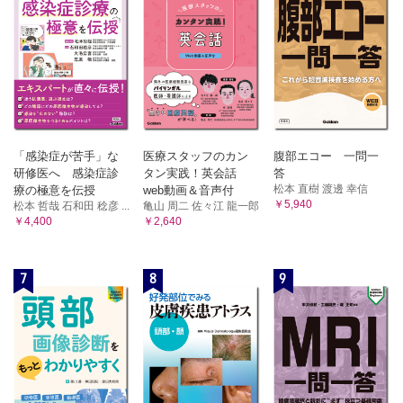
「感染症が苦手」な
医療スタッフのカン
腹部エコー 一問一
研修医へ 感染症診
タン実践！英会話
答
松本 直樹 渡邊 幸信
療の極意を伝授
web動画＆音声付
￥5,940
松本 哲哉 石和田 稔彦 ...
亀山 周二 佐々江 龍一郎
￥4,400
￥2,640
7
8
9