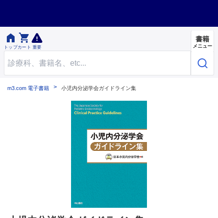


書籍
メニュー
トップ
カート
重要
m3.com 電子書籍
小児内分泌学会ガイドライン集