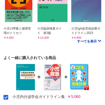
小児の呼吸と循環管
小児臨床検査ガイ
小児IgA血管炎診療ガ
理のトリセツ
ド 第3版
イドライン2023
￥4,400
￥14,300
￥4,400
すべてを表示
よく一緒に購入されている商品
+
+
小児内分泌学会ガイドライン集
￥5,060