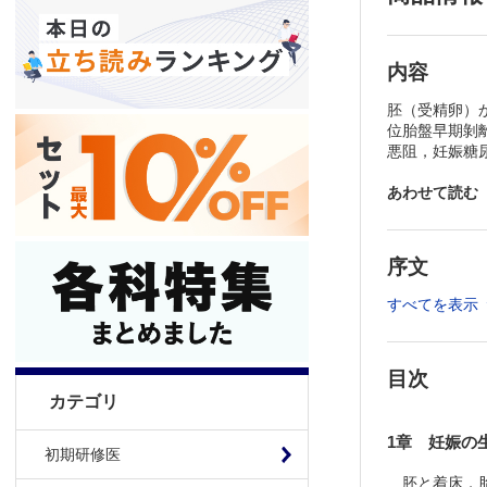
内容
胚（受精卵）
位胎盤早期剝
悪阻，妊娠糖
あわせて読む
序文
すべてを表示
目次
カテゴリ
1章 妊娠の
初期研修医
胚と着床，