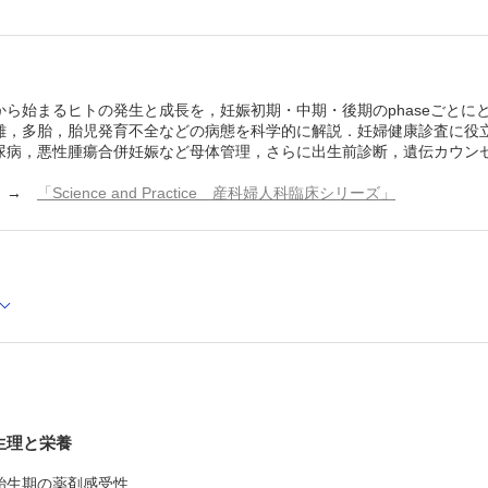
胎盤・臍帯・卵膜の異常
羊水量調節とその異常
6章 出生前診断と遺伝カウンセリング
出生前診断
遺伝カウンセリング
から始まるヒトの発生と成長を，妊娠初期・中期・後期のphaseごと
離，多胎，胎児発育不全などの病態を科学的に解説．妊婦健康診査に役
索引
尿病，悪性腫瘍合併妊娠など母体管理，さらに出生前診断，遺伝カウン
→
「Science and Practice 産科婦人科臨床シリーズ」
生理と栄養
胎生期の薬剤感受性