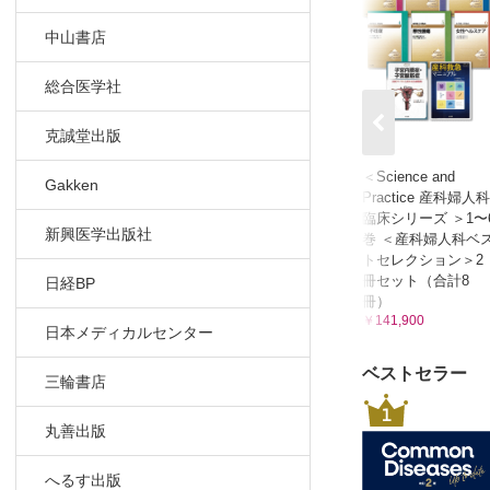
中山書店
総合医学社
克誠堂出版
＜Science and
Gakken
Practice 産科婦人科
臨床シリーズ ＞1〜
新興医学出版社
巻 ＜産科婦人科ベ
トセレクション＞2
冊セット（合計8
日経BP
冊）
￥141,900
日本メディカルセンター
ベストセラー
三輪書店
1
丸善出版
へるす出版