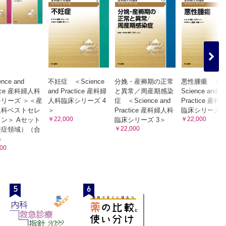
nce and
不妊症 ＜Science
分娩・産褥期の正常
悪性腫瘍 ＜
tice 産科婦人科
and Practice 産科婦
と異常／周産期感染
Science and
リーズ ＞＜産
人科臨床シリーズ 4
症 ＜Science and
Practice 産
人科ベストセレ
＞
Practice 産科婦人科
臨床シリーズ 
￥22,000
￥22,000
ン＞ Aセット
臨床シリーズ 3＞
￥22,000
妊症領域）（合
）
00
5
6