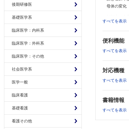
後期研修医
母体の変化
妊娠中の食
基礎医学系
すべてを表示
2章 妊娠初
臨床医学：内科系
便利機能
流産の病理
臨床医学：外科系
流産の処置
すべてを表示
不育症
臨床医学：その他
異所性妊娠
社会医学系
悪阻
対応機種
甲状腺機能
すべてを表示
医学一般
3章 妊娠中
臨床看護
書籍情報
早産の病理
早産の管理
基礎看護
すべてを表示
妊娠高血圧
看護その他
妊娠高血圧