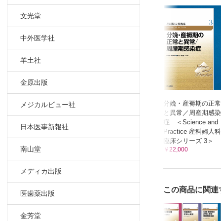
6章 出生前
文光堂
出生前診断
遺伝カウン
中外医学社
索引
羊土社
金原出版
分娩・産褥期の正常
メジカルビュー社
と異常／周産期感染
症 ＜Science and
日本医事新報社
Practice 産科婦人科
臨床シリーズ 3＞
南山堂
￥22,000
メディカ出版
この商品に関連
医歯薬出版
金芳堂