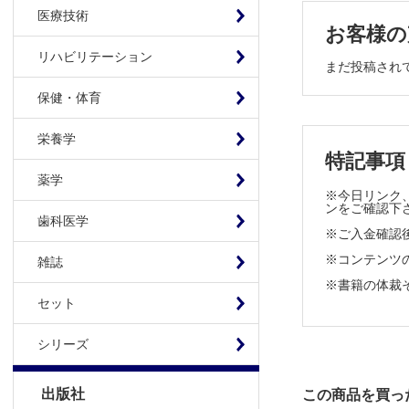
HELLP症
医療技術
常位胎盤早
お客様の
妊娠糖尿病
リハビリテーション
まだ投稿され
多胎
悪性腫瘍合
保健・体育
4章 胎児診
栄養学
特記事項
胎児超音波
薬学
胎児・胎盤
※今日リンク、
ンをご確認下
歯科医学
5章 胎児・
※ご入金確認
※コンテンツの使
雑誌
胎児異常概
※書籍の体裁
先天性心疾
セット
胎児発育不
胎児治療
シリーズ
胎盤・臍帯
羊水量調節
出版社
この商品を買っ