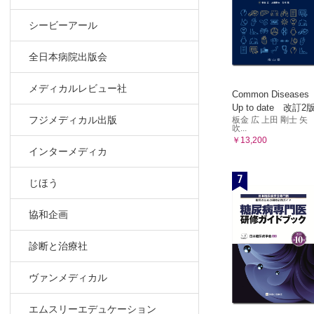
シービーアール
全日本病院出版会
メディカルレビュー社
Common Diseases
Up to date 改訂2
フジメディカル出版
板金 広 上田 剛士 矢
吹...
￥13,200
インターメディカ
7
じほう
協和企画
診断と治療社
ヴァンメディカル
エムスリーエデュケーション