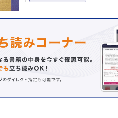
2章 妊娠初期の異常とその管理
流産の病理
流産の処置
不育症
異所性妊娠（子宮外妊娠）
悪阻
甲状腺機能異常
3章 妊娠中期・後期の異常とその管理
早産の病理
早産の管理
妊娠高血圧症候群の病態機序
妊娠高血圧症候群の管理
HELLP症候群・急性妊娠脂肪肝
常位胎盤早期剥離
妊娠糖尿病
多胎
悪性腫瘍合併妊娠
4章 胎児診断
胎児超音波診断の基礎
胎児・胎盤の機能評価
5章 胎児・胎児付属物の異常とその管理
胎児異常概論
先天性心疾患－胎児心エコーによる評価
胎児発育不全
胎児治療