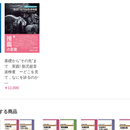
診断と遺伝カウンセリング
セリング
基礎から”その先”ま
で 実践! 胎児超音
波検査 ーどこを見
て，なにを診るのか
—
￥11,000
する商品