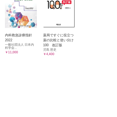
内科救急診療指針
薬局ですぐに役立つ
2022
薬の比較と使い分け
一般社団法人 日本内
100 改訂版
科学会...
児島 悠史
￥11,000
￥4,400