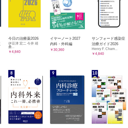
今日の治療薬2026
イヤーノート2027
サンフォード感染症
伊豆津 宏二 今井 靖
版
内科・外科編
治療ガイド2026
桑...
Henry F. Cham...
￥30,360
￥4,840
￥4,840
8
9
10