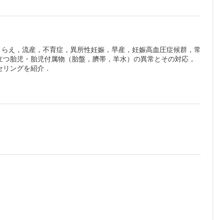
にとらえ，流産，不育症，異所性妊娠，早産，妊娠高血圧症候群，常
立つ胎児・胎児付属物（胎盤，臍帯，羊水）の異常とその対応，
セリングを紹介．