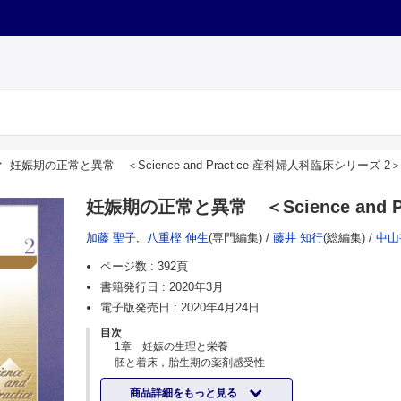
妊娠期の正常と異常 ＜Science and Practice 産科婦人科臨床シリーズ 2
妊娠期の正常と異常 ＜Science and 
加藤 聖子
,
八重樫 伸生
(専門編集)
/
藤井 知行
(総編集)
/
中山
ページ数 :
392頁
書籍発行日 :
2020年3月
電子版発売日 :
2020年4月24日
目次
1章 妊娠の生理と栄養
胚と着床，胎生期の薬剤感受性
母体の変化
商品詳細をもっと見る
妊娠中の食事と栄養管理