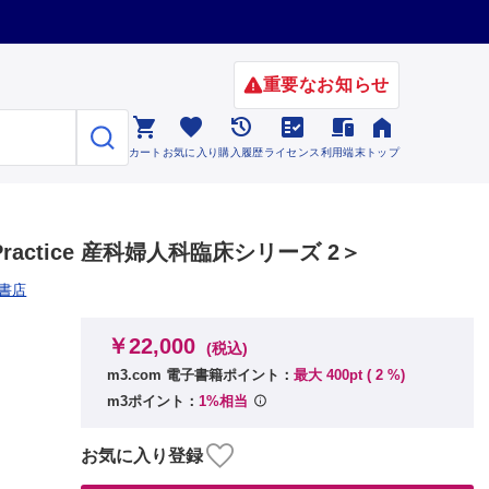
重要なお知らせ






カート
お気に入り
購入履歴
ライセンス
利用端末
トップ
＞
Practice 産科婦人科臨床シリーズ 2＞
書店
￥22,000
(税込)
m3.com 電子書籍ポイント：
最大 400pt (
2
%)
m3ポイント：
1%相当
お気に入り登録