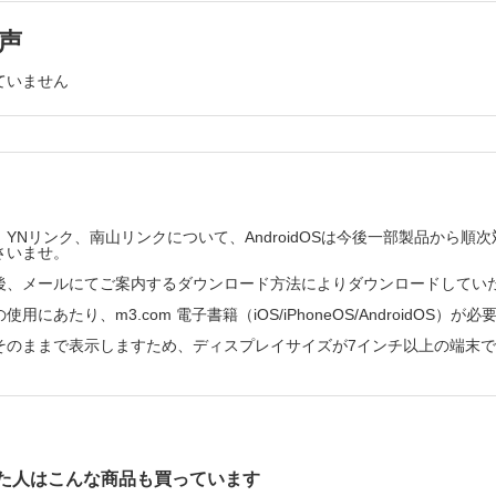
候群・急性妊娠脂肪肝
期剥離
声
ていません
併妊娠
断
診断の基礎
の機能評価
YNリンク、南山リンクについて、AndroidOSは今後一部製品から
さいませ。
胎児付属物の異常とその管理
後、メールにてご案内するダウンロード方法によりダウンロードしてい
用にあたり、m3.com 電子書籍（iOS/iPhoneOS/AndroidOS）が
論
そのままで表示しますため、ディスプレイサイズが7インチ以上の端末
患－胎児心エコーによる評価
全
・卵膜の異常
とその異常
た人はこんな商品も買っています