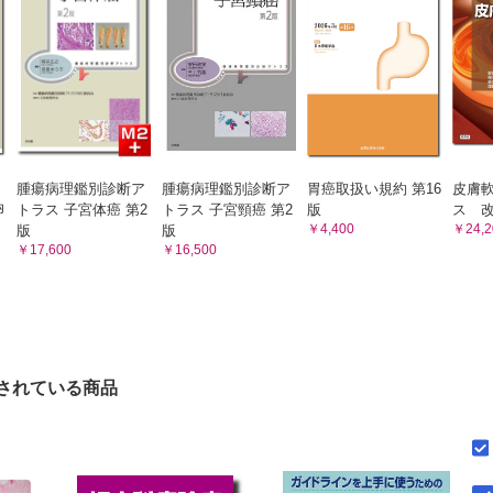
腫瘍病理鑑別診断ア
腫瘍病理鑑別診断ア
胃癌取扱い規約 第16
皮膚
卵
トラス 子宮体癌 第2
トラス 子宮頸癌 第2
版
ス 改
￥4,400
￥24,2
版
版
￥17,600
￥16,500
されている商品