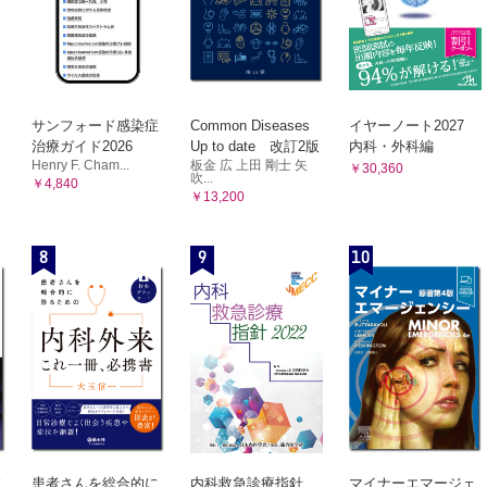
サンフォード感染症
Common Diseases
イヤーノート2027
治療ガイド2026
Up to date 改訂2版
内科・外科編
Henry F. Cham...
板金 広 上田 剛士 矢
￥30,360
吹...
￥4,840
￥13,200
8
9
10
患者さんを総合的に
内科救急診療指針
マイナーエマージェ