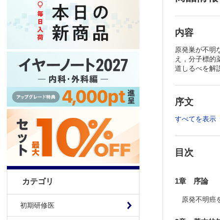
内容
原発巣が不明
え，分子標的
道しるべを解
序文
すべてを表示
目次
1章 序論
カテゴリ
原発不明癌
初期研修医