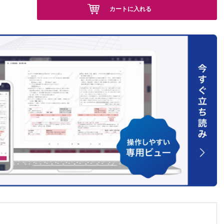
カートに入れる
た症例
効した