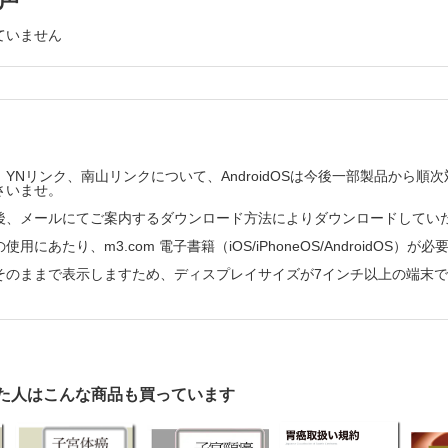
ていません
の選択
の治療
YNリンク、南山リンクについて、AndroidOSは今後一部製品から
示
さいませ。
後、メールにてご案内するダウンロード方法によりダウンロードしてい
部リンパ節転移で発見された卵管癌
用にあたり、m3.com 電子書籍（iOS/iPhoneOS/AndroidOS）が
年者に発生した由来不明の縦隔腫瘍
そのままで表示しますため、ディスプレイサイズが7インチ以上の端末
腫瘤
路腺癌で大腸癌の転移・浸潤と鑑別が問題となった症例
腸癌プロファイルの原発不明癌肝転移に治療が奏効した症例
リンパ節に転移した癌細胞がPSA 陽性所見を示したため，原発巣の同定に難渋したe
た人はこんな商品も買っています
織化学抗体一覧表