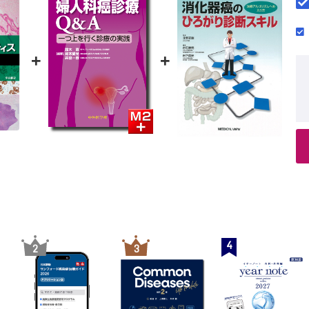
+
+
4
2
3