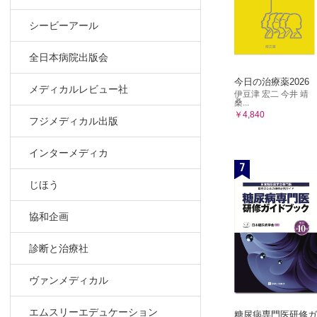
シービーアール
全日本病院出版会
今日の治療薬2026
メディカルレビュー社
伊豆津 宏二 今井 靖
桑...
￥4,840
フジメディカル出版
インターメディカ
7
じほう
協和企画
診断と治療社
ヴァンメディカル
エムスリーエデュケーション
糖尿病専門医研修ガ