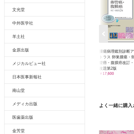
索引
文光堂
中外医学社
羊土社
金原出版
腫瘍病理鑑別診断ア
トラス 卵巣腫瘍・
管癌・腹膜癌改訂・
メジカルビュー社
改題第2版
￥17,600
日本医事新報社
南山堂
メディカ出版
よく一緒に購入
医歯薬出版
金芳堂