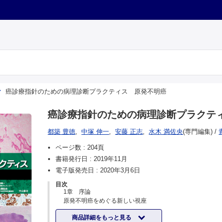
癌診療指針のための病理診断プラクティス 原発不明癌
癌診療指針のための病理診断プラクテ
都築 豊徳
,
中塚 伸一
,
安藤 正志
,
水木 満佐央
(専門編集)
/
ページ数 :
204頁
書籍発行日 :
2019年11月
電子版発売日 :
2020年3月6日
目次
1章 序論
原発不明癌をめぐる新しい視座
2章 基本的知識
商品詳細をもっと見る
原発巣探索法の現状