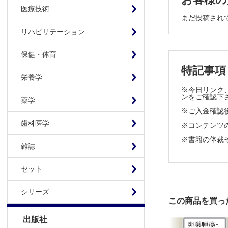
頭頸部
医療技術
縦隔
まだ投稿され
腹腔内播種
リハビリテーション
5章 治療法
保健・体育
特記事項
原発不明癌
栄養学
※今日リンク、
6章 症例提
ンをご確認下
薬学
※ご入金確認
症例1 頸
歯科医学
※コンテンツの使
症例2 若
※書籍の体裁
症例3 肺
雑誌
症例4 尿
症例5 大
セット
症例6 鼠径部
シリーズ
この商品を買っ
7章 免疫組
出版社
参考文献