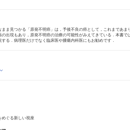
症例6 鼠径部リンパ節に転移した癌細胞がPSA 陽性所見
ため，原発巣の同定に難渋したextramammary Paget's dise
7章 免疫組織化学抗体一覧表
参考文献
索引
なまま見つかる「原発不明癌」は，予後不良の癌として，これまであま
薬の出現もあり，原発不明癌の治療の可能性がみえてきている．本書で
説する．病理医だけでなく臨床医や腫瘍内科医にもお勧めです．
をめぐる新しい視座