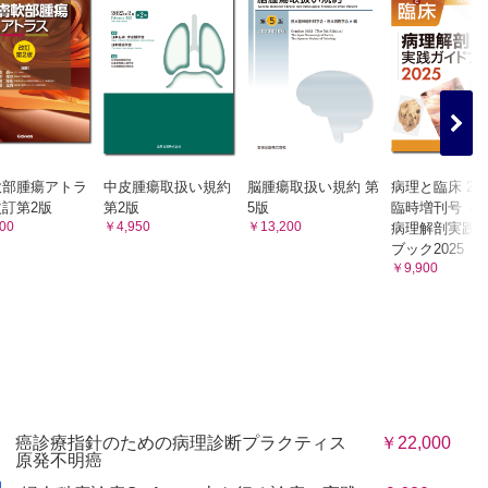
軟部腫瘍アトラ
中皮腫瘍取扱い規約
脳腫瘍取扱い規約 第
病理と臨床 20
訂第2版
第2版
5版
臨時増刊号（4
00
￥4,950
￥13,200
病理解剖実践
ブック2025
￥9,900
癌診療指針のための病理診断プラクティス
￥22,000
原発不明癌