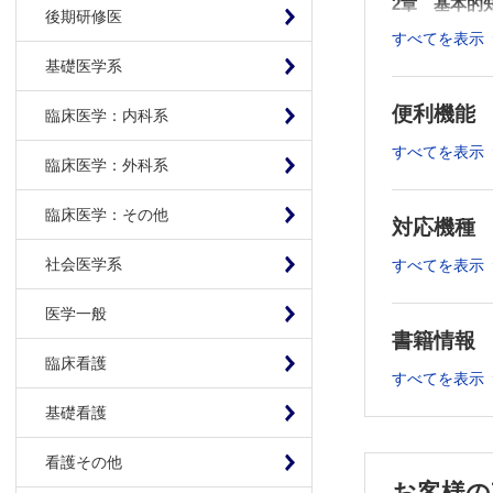
2章 基本的
後期研修医
すべてを表示
原発巣探索
基礎医学系
3章 探索法
便利機能
臨床医学：内科系
画像診断
すべてを表示
病理組織学
臨床医学：外科系
細胞診
臨床医学：その他
遺伝子診断
対応機種
社会医学系
すべてを表示
4章 原発不
総論－原発
医学一般
書籍情報
肺・胸腔
臨床看護
骨・軟部
すべてを表示
肝
基礎看護
皮膚
脳
看護その他
消化管
お客様の