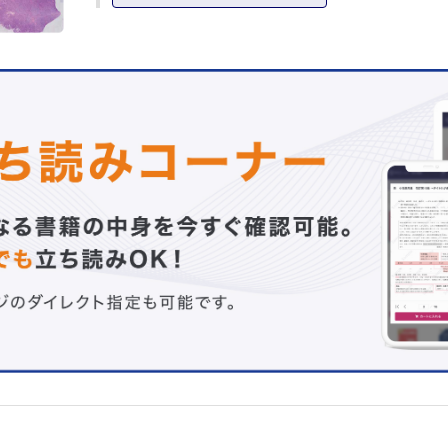
3章 探索法の実際
画像診断
病理組織学的・免疫組織化学的特徴
細胞診
遺伝子診断
4章 原発不明癌の背景－転移部位別の探索の実際
総論－原発不明癌探索の基本的知識
肺・胸腔
骨・軟部
肝
皮膚
脳
消化管
頭頸部
縦隔
腹腔内播種
5章 治療法の選択
原発不明癌の治療
6章 症例提示
症例1 頸部リンパ節転移で発見された卵管癌
症例2 若年者に発生した由来不明の縦隔腫瘍
症例3 肺腫瘤
症例4 尿路腺癌で大腸癌の転移・浸潤と鑑別が問題となっ
症例5 大腸癌プロファイルの原発不明癌肝転移に治療が奏
症例