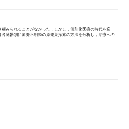
を示した
ase
り顧みられることがなかった．しかし，個別化医療の時代を迎
は各臓器別に原発不明癌の原発巣探索の方法を分析し，治療への