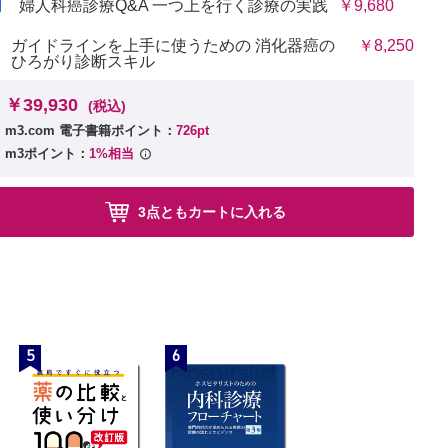
婦人科癌診療Q&A 一つ上を行く診療の実践
￥9,680
ガイドラインを上手に使うための 消化器癌の
￥8,250
ひろがり診断スキル
￥39,930
(税込)
m3.com 電子書籍ポイント：
726pt
m3ポイント：
1%相当
3点ともカートに入れる
5
6