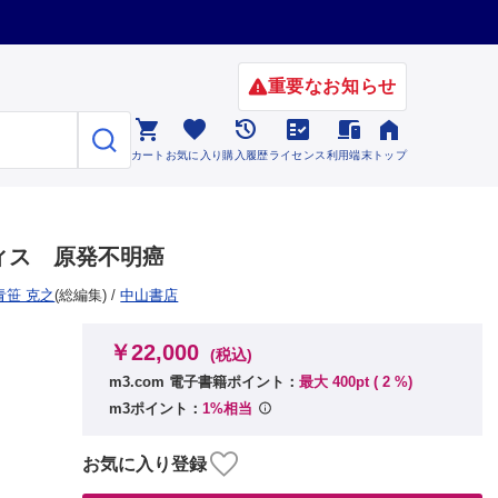
重要なお知らせ






カート
お気に入り
購入履歴
ライセンス
利用端末
トップ
ィス 原発不明癌
青笹 克之
(総編集)
/
中山書店
￥22,000
(税込)
m3.com 電子書籍ポイント：
最大 400pt (
2
%)
m3ポイント：
1%相当
お気に入り登録