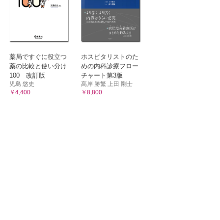
薬局ですぐに役立つ
ホスピタリストのた
薬の比較と使い分け
めの内科診療フロー
100 改訂版
チャート第3版
児島 悠史
髙岸 勝繁 上田 剛士
￥4,400
￥8,800