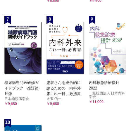
￥8,800
￥4,400
7
8
9
糖尿病専門医研修ガ
患者さんを総合的に
内科救急診療指針
イドブック 改訂第
診るための 内科外
2022
一般社団法人 日本内科
10版
来これ一冊、必携書
学会...
日本糖尿病学会
大玉 信一
￥11,000
￥9,680
￥9,680
10