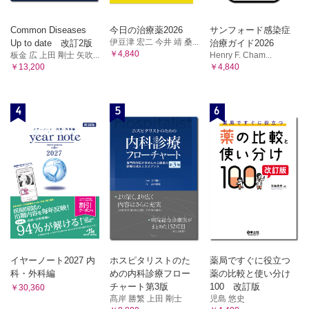
Common Diseases
今日の治療薬2026
サンフォード感染症
伊豆津 宏二 今井 靖 桑...
Up to date 改訂2版
治療ガイド2026
￥4,840
板金 広 上田 剛士 矢吹...
Henry F. Cham...
￥13,200
￥4,840
4
5
6
イヤーノート2027 内
ホスピタリストのた
薬局ですぐに役立つ
科・外科編
めの内科診療フロー
薬の比較と使い分け
チャート第3版
100 改訂版
￥30,360
髙岸 勝繁 上田 剛士
児島 悠史