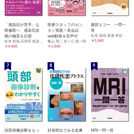
「感染症が苦手」な
医療スタッフのカン
腹部エコー 一問一
研修医へ 感染症診
タン実践！英会話
答
松本 直樹 渡邊 幸信
療の極意を伝授
web動画＆音声付
￥5,940
松本 哲哉 石和田 稔彦 ...
亀山 周二 佐々江 龍一郎
￥4,400
￥2,640
7
8
9
頭部画像診断をもっ
好発部位でみる皮膚
MRI一問一答