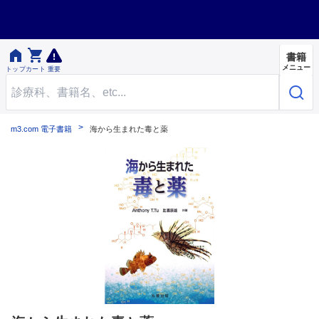


書籍
メニュー
トップ
カート
重要
m3.com 電子書籍
海から生まれた毒と薬