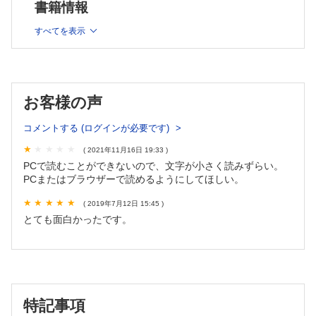
書籍情報
８ 海産毒からの薬―その原理
すべてを表示
９ 駆虫薬海人草と興奮毒性物質
10 ナマコからの水虫薬
お客様の声
11 海綿由来の特異なヌクレオシドと抗ウイルス薬
コメントする (ログインが必要です)
( 2021年11月16日 19:33 )
12 カリブ海産ホヤからの抗がん剤
PCで読むことができないので、文字が小さく読みずらい。
PCまたはブラウザーで読めるようにしてほしい。
13 日本産海綿から生まれた抗がん剤
( 2019年7月12日 15:45 )
とても面白かったです。
14 魚油からの抗動脈硬化症・高脂血症薬
15 海産健康食品
特記事項