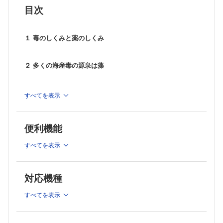
目次
１ 毒のしくみと薬のしくみ
２ 多くの海産毒の源泉は藻
３ 赤潮はどうしておきるか
すべてを表示
４ フグ毒と海蛇毒作用の比較
便利機能
すべてを表示
５ 魚の刺毒
６ 刺されると痛いクラゲやイソギンチャク
対応機種
すべてを表示
７ 魚の腐敗とアレルギー症