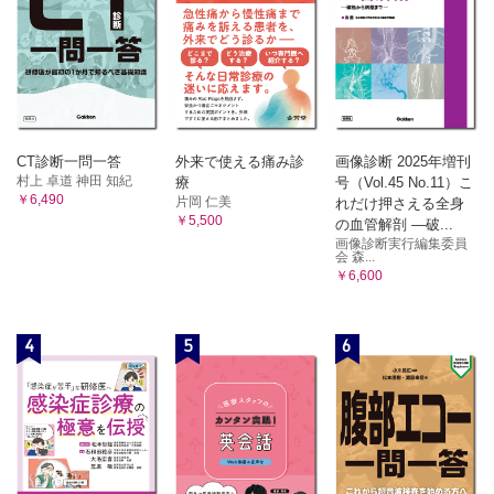
CT診断一問一答
外来で使える痛み診
画像診断 2025年増刊
村上 卓道 神田 知紀
療
号（Vol.45 No.11）こ
￥6,490
片岡 仁美
れだけ押さえる全身
￥5,500
の血管解剖 ―破...
画像診断実行編集委員
会 森...
￥6,600
4
5
6