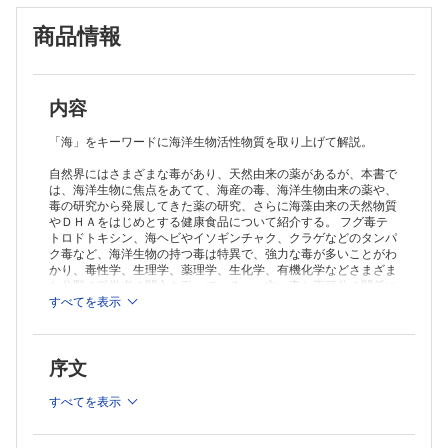
商品情報
内容
「海」をキーワードに海洋生物活性物質を取り上げて解説。
自然界にはさまざまな毒があり、天然由来の薬があるが、本書で
は、海洋生物に焦点をあてて、海産の毒、海洋生物由来の薬や、
毒の研究から発展してきた薬の研究、さらに海藻由来の天然物質
やＤＨＡをはじめとする健康食品について紹介する。 フグ毒テ
トロドトキシン、海ヘビやイソギンチャク、クラゲなどのタンパ
ク毒など、海洋生物の持つ毒は特異で、強力な毒が多いことがわ
かり、毒性学、生理学、薬理学、生化学、有機化学などさまざま
な分野の科学者の関心を引いている。一方、毒と不可分の関係に
ある薬についても、ナマコからの水虫薬、ホヤや海綿から生まれ
すべてを表示
た抗がん剤、その他の健康食品などを紹介する。
序文
すべてを表示