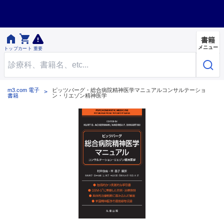


書籍
メニュー
トップ
カート
重要
m3.com 電子
ピッツバーグ・総合病院精神医学マニュアルコンサルテーショ
書籍
ン・リエゾン精神医学