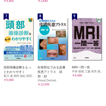
￥4,400
￥2,640
7
8
9
頭部画像診断をもっ
好発部位でみる皮膚
MRI一問一答
平井 俊範 工藤 與亮 堀...
とわかりやすく
疾患アトラス 頭
￥6,490
黒川 遼 神田 知紀 原田...
部・顔
￥5,060
Visual Dermat...
￥12,045