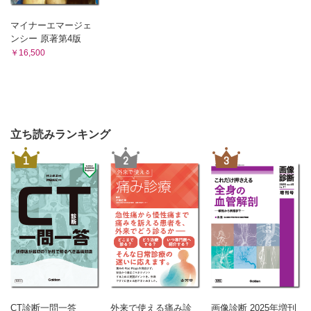
マイナーエマージェ
ンシー 原著第4版
￥16,500
立ち読みランキング
1
2
3
CT診断一問一答
外来で使える痛み診
画像診断 2025年増刊