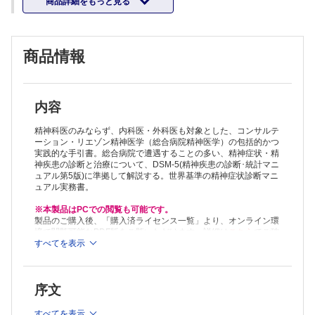
商品詳細をもっと見る
第II部 一般医療現場における精神医学的診断とマネージメント
第3章 一般医療現場での気分障害と不眠症
第4章 一般医療現場における不安
第5章 身体症状症および関連症群
商品情報
第6章 一般医療現場における精神科薬物療法
第7章 総合病院における興奮への対応
第8章 一般医療現場におけるコーピングの改善と不適応行動のマネー
ジメント
第9章 意思決定能力の評価
内容
第III部 神経疾患およびその他の医学疾患に伴う精神症状
第10章 せん妄
精神科医のみならず、内科医・外科医も対象とした、コンサルテ
第11章 一般医療現場における神経認知障害
ーション・リエゾン精神医学（総合病院精神医学）の包括的かつ
実践的な手引書。総合病院で遭遇することの多い、精神症状・精
第12章 神経疾患に伴う精神症状
神疾患の診断と治療について、DSM-5(精神疾患の診断･統計マニ
第13章 臓器不全，全身疾患に伴う精神症状
ュアル第5版)に準拠して解説する。世界基準の精神症状診断マニ
第IV部 医薬品使用と物質使用の緊急合併症
ュアル実務書。
第14章 カタトニア（緊張病），悪性症候群，セロトニン症候群
第15章 トキシドローム（中毒症候群）：毒物学と精神疾患患者
※本製品はPCでの閲覧も可能です。
第16章 一般医療現場における物質中毒および物質離脱
製品のご購入後、「購入済ライセンス一覧」より、オンライン環
第V部 総合病院精神医学における重要トピックス
境で閲覧可能なPDF版をご覧いただけます。詳細は
こちら
でご確
第17章 周産期精神医学
認ください。
すべてを表示
推奨ブラウザ： Firefox 最新版 / Google Chrome 最新版 / Safari
第18章 サイコオンコロジー
最新版
第19章 臓器移植精神医学
第20章 痛みの精神医学的評価とマネージメント
序文
第21章 緩和ケアにおける精神医学
第22章 心身医学の将来の方向性
すべてを表示