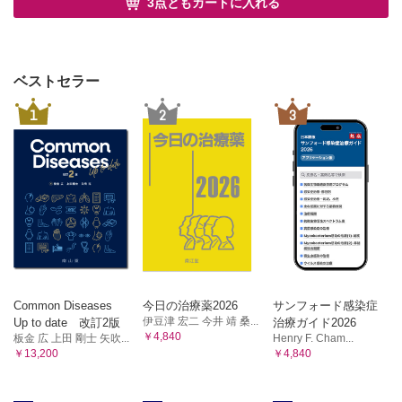
3点ともカートに入れる
ベストセラー
1
2
3
Common Diseases
今日の治療薬2026
サンフォード感染症
伊豆津 宏二 今井 靖 桑...
Up to date 改訂2版
治療ガイド2026
￥4,840
板金 広 上田 剛士 矢吹...
Henry F. Cham...
￥13,200
￥4,840