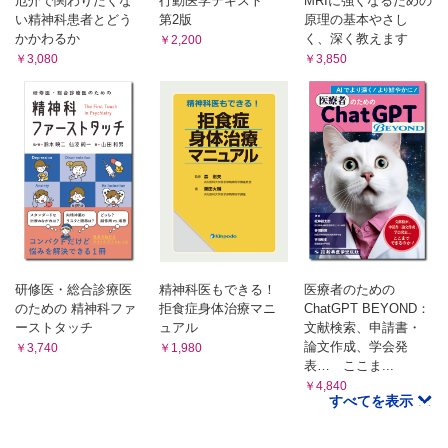
厄介で関わりたくな
行動医学テキスト
MRIに強くなるための
い精神科患者とどう
第2版
原理の基本やさし
かかわるか
く、深く教えます
￥2,200
￥3,080
￥3,850
研修医・総合診療医
精神科医もできる！
医療者のための
のための 精神科ファ
拒食症身体治療マニ
ChatGPT BEYOND：
ーストタッチ
ュアル
文献検索、申請書・
論文作成、学会発
￥3,740
￥1,980
表… ここま...
￥4,840
すべてを表示