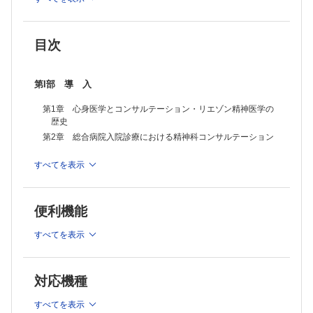
目次
第I部 導 入
第1章 心身医学とコンサルテーション・リエゾン精神医学の
歴史
第2章 総合病院入院診療における精神科コンサルテーション
すべてを表示
第II部 一般医療現場における精神医学的診断とマネージメ
ント
第3章 一般医療現場での気分障害と不眠症
便利機能
第4章 一般医療現場における不安
第5章 身体症状症および関連症群
すべてを表示
第6章 一般医療現場における精神科薬物療法
第7章 総合病院における興奮への対応
対応機種
第8章 一般医療現場におけるコーピングの改善と不適応行動
のマネージメント
すべてを表示
第9章 意思決定能力の評価