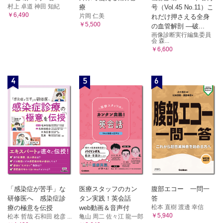
村上 卓道 神田 知紀
療
号（Vol.45 No.11）こ
￥6,490
片岡 仁美
れだけ押さえる全身
￥5,500
の血管解剖 ―破...
画像診断実行編集委員
会 森...
￥6,600
4
5
6
「感染症が苦手」な
医療スタッフのカン
腹部エコー 一問一
研修医へ 感染症診
タン実践！英会話
答
松本 直樹 渡邊 幸信
療の極意を伝授
web動画＆音声付
￥5,940
松本 哲哉 石和田 稔彦 ...
亀山 周二 佐々江 龍一郎