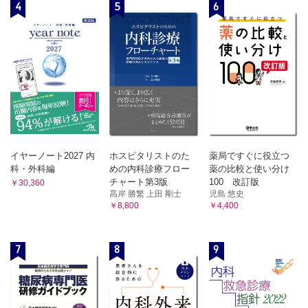
4
5
6
イヤーノート2027 内
ホスピタリストのた
薬局ですぐに役立つ
科・外科編
めの内科診療フロー
薬の比較と使い分け
チャート第3版
100 改訂版
￥30,360
髙岸 勝繁 上田 剛士
児島 悠史
￥8,800
￥4,400
7
8
9