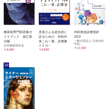
糖尿病専門医研修ガ
患者さんを総合的に
内科救急診療指針
イドブック 改訂第
診るための 内科外
2022
一般社団法人 日本内科
10版
来これ一冊、必携書
学会...
日本糖尿病学会
大玉 信一
￥11,000
￥9,680
￥9,680
10