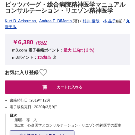
ピッツバーグ・総合病院精神医学マニュアル
コンサルテーション・リエゾン精神医学
Kurt D. Ackerman
,
Andrea F. DiMartini
(著)
/
村井 俊哉
,
林 晶子
(編)
/
丸
善出版
￥6,380
(税込)
m3.com 電子書籍ポイント：
最大 116pt (
2
%)
m3ポイント：
1%相当
お気に入り登録
カートに入れる
書籍発行日 :
2019年12月
電子版発売日 :
2020年3月9日
目次
第I部 導 入
第1章 心身医学とコンサルテーション・リエゾン精神医学の歴史
第2章 総合病院入院診療における精神科コンサルテーション