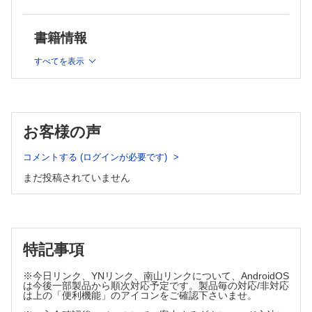
第III部 神経疾患およびその他の医学疾患に伴う精神症状
書籍情報
第10章 せん妄
すべてを表示
第11章 一般医療現場における神経認知障害
第12章 神経疾患に伴う精神症状
第13章 臓器不全，全身疾患に伴う精神症状
第IV部 医薬品使用と物質使用の緊急合併症
お客様の声
第14章 カタトニア（緊張病），悪性症候群，セロトニン症候
コメントする (ログインが必要です)
群
第15章 トキシドローム（中毒症候群）：毒物学と精神疾患患
まだ投稿されていません
者
第16章 一般医療現場における物質中毒および物質離脱
第V部 総合病院精神医学における重要トピックス
特記事項
第17章 周産期精神医学
第18章 サイコオンコロジー
※今日リンク、YNリンク、南山リンクについて、AndroidOS
は今後一部製品から順次対応予定です。製品毎の対応/非対応
第19章 臓器移植精神医学
は上の「便利機能」のアイコンをご確認下さいませ。
第20章 痛みの精神医学的評価とマネージメント