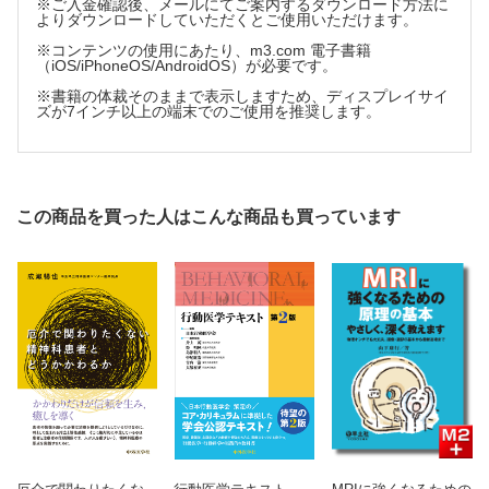
※ご入金確認後、メールにてご案内するダウンロード方法に
第21章 緩和ケアにおける精神医学
よりダウンロードしていただくとご使用いただけます。
第22章 心身医学の将来の方向性
※コンテンツの使用にあたり、m3.com 電子書籍
（iOS/iPhoneOS/AndroidOS）が必要です。
※書籍の体裁そのままで表示しますため、ディスプレイサイ
ズが7インチ以上の端末でのご使用を推奨します。
この商品を買った人はこんな商品も買っています