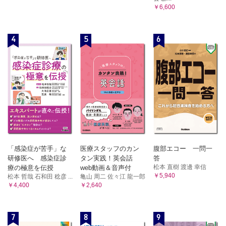
￥6,600
4
5
6
「感染症が苦手」な
医療スタッフのカン
腹部エコー 一問一
研修医へ 感染症診
タン実践！英会話
答
松本 直樹 渡邊 幸信
療の極意を伝授
web動画＆音声付
￥5,940
松本 哲哉 石和田 稔彦 ...
亀山 周二 佐々江 龍一郎
￥4,400
￥2,640
7
8
9