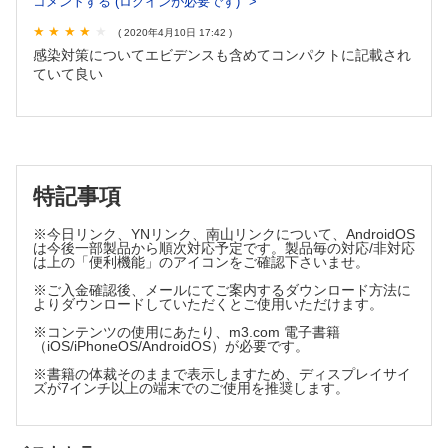
コメントする (ログインが必要です)
⑩5W1H ×流行性角結膜炎対策
( 2020年4月10日 17:42 )
Part 3 5W1H×医療行為別感染対策
感染対策についてエビデンスも含めてコンパクトに記載され
ていて良い
①5W1H ×尿道留置カテーテル管理
②5W1H ×血管内カテーテル管理
③5W1H ×マキシマル・バリアプリコーション
④5W1H ×SSI予防策
⑤5W1H ×透析室の感染対策
特記事項
Part 4 5W1H×職業感染対策
※今日リンク、YNリンク、南山リンクについて、AndroidOS
は今後一部製品から順次対応予定です。製品毎の対応/非対応
①5W1H ×針刺し・切創対策
は上の「便利機能」のアイコンをご確認下さいませ。
②5W1H ×HBVワクチン
※ご入金確認後、メールにてご案内するダウンロード方法に
よりダウンロードしていただくとご使用いただけます。
※コンテンツの使用にあたり、m3.com 電子書籍
（iOS/iPhoneOS/AndroidOS）が必要です。
※書籍の体裁そのままで表示しますため、ディスプレイサイ
ズが7インチ以上の端末でのご使用を推奨します。