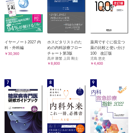
イヤーノート2027 内
ホスピタリストのた
薬局ですぐに役立つ
科・外科編
めの内科診療フロー
薬の比較と使い分け
チャート第3版
100 改訂版
￥30,360
髙岸 勝繁 上田 剛士
児島 悠史
￥8,800
￥4,400
7
8
9