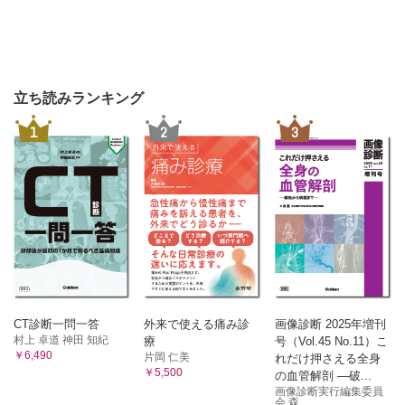
立ち読みランキング
1
2
3
CT診断一問一答
外来で使える痛み診
画像診断 2025年増刊
村上 卓道 神田 知紀
療
号（Vol.45 No.11）こ
￥6,490
片岡 仁美
れだけ押さえる全身
￥5,500
の血管解剖 ―破...
画像診断実行編集委員
会 森...