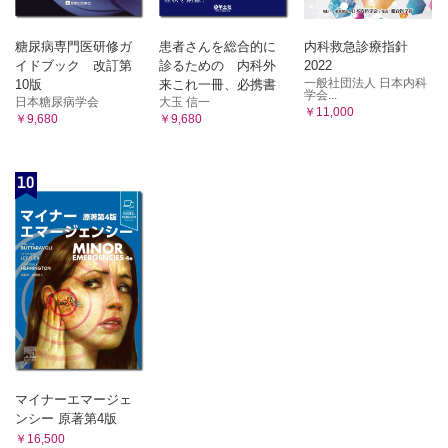
糖尿病専門医研修ガ
患者さんを総合的に
内科救急診療指針
イドブック 改訂第
診るための 内科外
2022
一般社団法人 日本内科
10版
来これ一冊、必携書
学会...
日本糖尿病学会
大玉 信一
￥11,000
￥9,680
￥9,680
10
マイナーエマージェ
ンシー 原著第4版
￥16,500