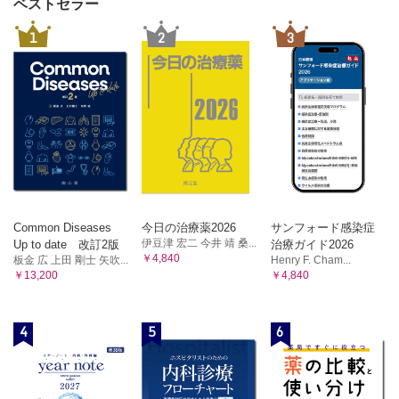
ベストセラー
1
2
3
Common Diseases
今日の治療薬2026
サンフォード感染症
伊豆津 宏二 今井 靖 桑...
Up to date 改訂2版
治療ガイド2026
￥4,840
板金 広 上田 剛士 矢吹...
Henry F. Cham...
￥13,200
￥4,840
4
5
6