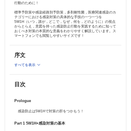
行動のために！
標準予防策や感染経路別予防策，多剤耐性菌，医療関連感染のカ
テゴリーにおける感染対策の具体的な手技の一つ一つを
5W1H（いつ，誰が，どこで，なぜ，何を，どのように）の視点
からとらえ，意図を持った感染防止行動を実践するために知って
おくべき対策の本質的な意義をわかりやすく解説しています。ス
マートフォンでも閲覧しやすいサイズです！
序文
すべてを表示
目次
Prologue
感染防止は5W1Hで対策の肝をつかもう！
Part 1 5W1H×感染対策の基本