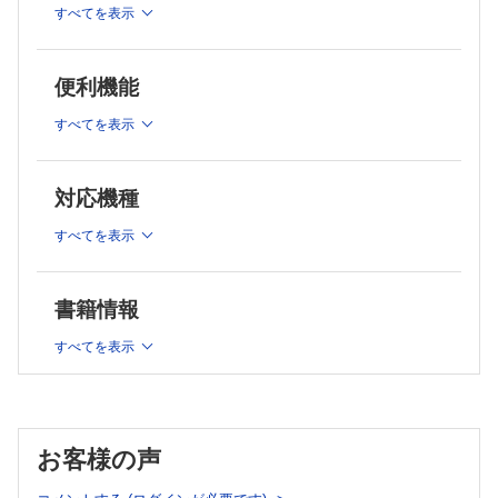
①5W1H ×標準予防策
すべてを表示
②5W1H ×接触予防策
③5W1H ×飛沫予防策
便利機能
④5W1H ×空気予防策
⑤5W1H ×手指衛生
すべてを表示
⑥5W1H ×個人防護具
⑦5W1H ×咳エチケット
⑧5W1H ×滅菌・消毒・洗浄
対応機種
⑨5W1H ×環境清掃
すべてを表示
Part 2 5W1H×病原体別感染対策
①5W1H ×多剤耐性菌対策
書籍情報
②5W1H ×CDI患者ケア
③5W1H ×インフルエンザ対策
すべてを表示
④5W1H ×ノロウイルス患者ケア
⑤5W1H ×麻疹・水痘・風疹・ムンプス対策
⑥5W1H ×帯状疱疹対策
⑦5W1H ×結核患者ケア
お客様の声
⑧5W1H ×疥癬患者管理
⑨5W1H ×百日咳対策