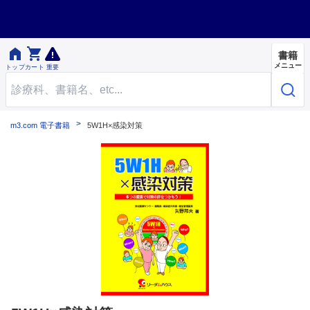


書籍
メニュー
トップ
カート
重要
m3.com 電子書籍
5W1H×感染対策